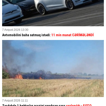
7 Avqust 2026 13:30
Avtomobilini baha satmaq istədi:
11 min manat CƏRİMƏLƏNDİ
7 Avqust 2026 11:11
Zərdabda 1 hektarlıq ərazini yandıran şəxs
saxlanıldı
- FOTO