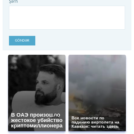
Şərh
GÖNDƏR
В ОАЭ произошло
Все новости по
жестокое убийство
падению вертолета на
криптомиллионера
Кавказе: читать здесь