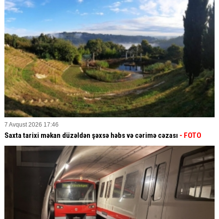
7 Avqust 2026 17:46
Saxta tarixi məkan düzəldən şəxsə həbs və cərimə cəzası
- FOTO