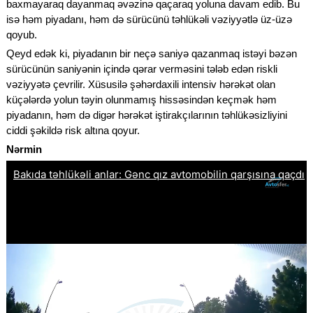
baxmayaraq dayanmaq əvəzinə qaçaraq yoluna davam edib. Bu
isə həm piyadanı, həm də sürücünü təhlükəli vəziyyətlə üz-üzə
qoyub.
Qeyd edək ki, piyadanın bir neçə saniyə qazanmaq istəyi bəzən
sürücünün saniyənin içində qərar verməsini tələb edən riskli
vəziyyətə çevrilir. Xüsusilə şəhərdaxili intensiv hərəkət olan
küçələrdə yolun təyin olunmamış hissəsindən keçmək həm
piyadanın, həm də digər hərəkət iştirakçılarının təhlükəsizliyini
ciddi şəkildə risk altına qoyur.
Nərmin