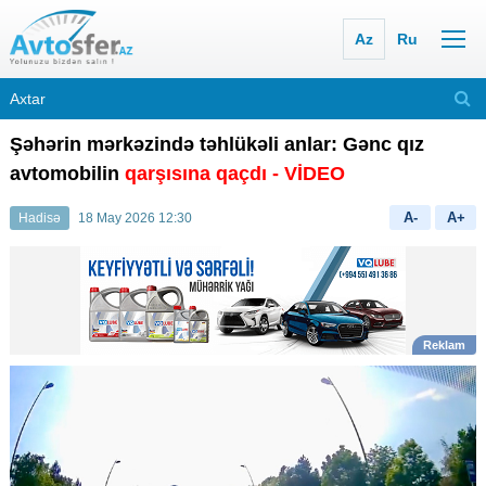
Az
Ru
Şəhərin mərkəzində təhlükəli anlar: Gənc qız
avtomobilin
qarşısına qaçdı
- VİDEO
A-
A+
Hadisə
18 May 2026 12:30