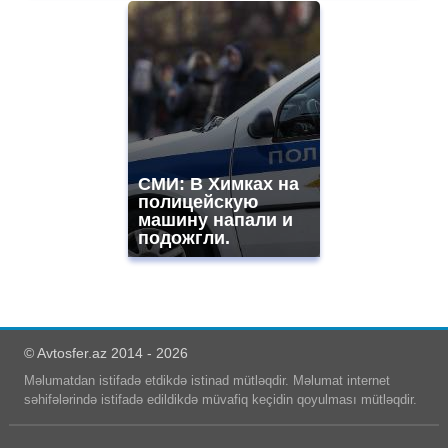
СМИ: В Химках на
полицейскую
машину напали и
подожгли.
© Avtosfer.az 2014 - 2026
Məlumatdan istifadə etdikdə istinad mütləqdir. Məlumat internet
səhifələrində istifadə edildikdə müvafiq keçidin qoyulması mütləqdir.