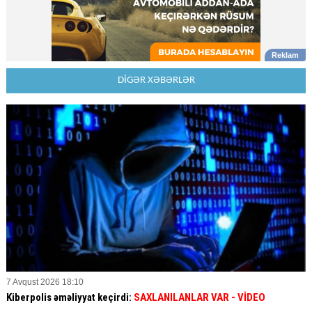
DİGƏR XƏBƏRLƏR
7 Avqust 2026 18:10
Kiberpolis əməliyyat keçirdi:
SAXLANILANLAR VAR
- VİDEO