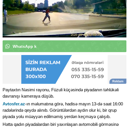
W
h
a
t
s
A
p
p
k
a
n
a
l
ı
m
ı
z
a
a
b
u
n
ə
o
l
u
n
|
Paytaxtın Nəsimi rayonu, Füzuli küçəsində piyadanın təhlükəli
davranışı kameraya düşüb.
Avtosfer.az
-ın məlumatına görə, hadisə mayın 13-də saat 16:00
radələrində qeydə alınıb. Görüntülərdən aydın olur ki, bir qrup
piyada yolu müəyyən edilməmiş yerdən keçməyə çalışıb.
Hətta qadın piyadalardan biri yaxınlaşan avtomobili görməsinə