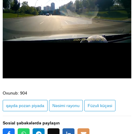
Oxunub
: 904
qayda pozan piyada
Nəsimi rayonu
Füzuli küçəsi
Sosial şəbəkələrdə paylaşın