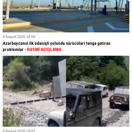
6 Avqust 2026 18:56
Azərbaycanın ilk ödənişli yolunda sürücüləri təngə gətirən
problemlər -
RƏSMİ AÇIQLAMA
6 Avqust 2026 18:07