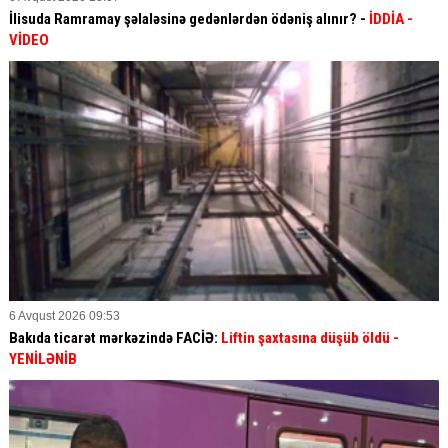
İlisuda Ramramay şəlaləsinə gedənlərdən ödəniş alınır? -
İDDİA
-
VİDEO
6 Avqust 2026 09:53
Bakıda ticarət mərkəzində FACİƏ:
Liftin şaxtasına düşüb öldü
-
YENİLƏNİB