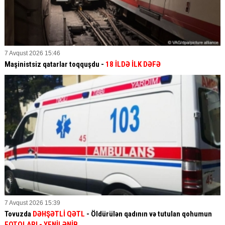
7 Avqust 2026 15:46
Maşinistsiz qatarlar toqquşdu -
18 İLDƏ İLK DƏFƏ
7 Avqust 2026 15:39
Tovuzda
DƏHŞƏTLİ QƏTL
- Öldürülən qadının və tutulan qohumun
FOTOLARI
- YENİLƏNİB