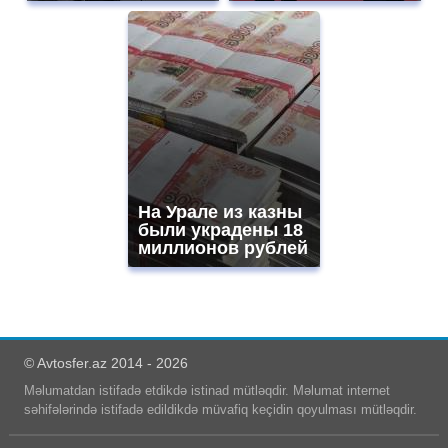
На Урале из казны
были украдены 18
миллионов рублей
© Avtosfer.az 2014 - 2026
Məlumatdan istifadə etdikdə istinad mütləqdir. Məlumat internet
səhifələrində istifadə edildikdə müvafiq keçidin qoyulması mütləqdir.