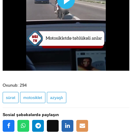
Oxunub
: 294
sürət
motosiklet
azyaşlı
Sosial şəbəkələrdə paylaşın