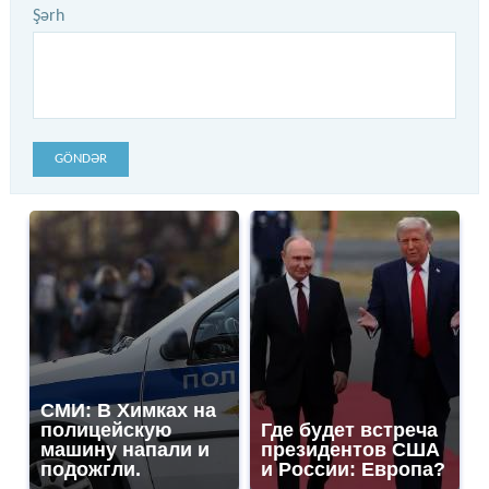
Şərh
GÖNDƏR
СМИ: В Химках на
полицейскую
Где будет встреча
машину напали и
президентов США
подожгли.
и России: Европа?