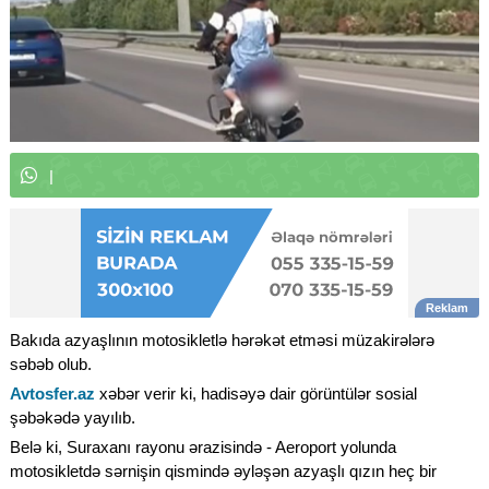
W
h
a
t
s
A
p
p
k
a
n
a
l
ı
m
ı
z
a
|
Bakıda azyaşlının motosikletlə hərəkət etməsi müzakirələrə
səbəb olub.
Avtosfer.az
xəbər verir ki, hadisəyə dair görüntülər sosial
şəbəkədə yayılıb.
Belə ki, Suraxanı rayonu ərazisində - Aeroport yolunda
motosikletdə sərnişin qismində əyləşən azyaşlı qızın heç bir