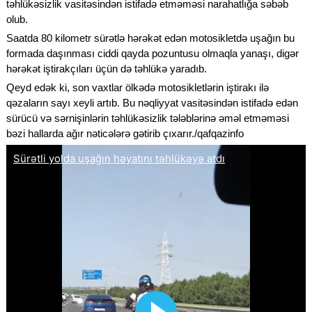
təhlükəsizlik vasitəsindən istifadə etməməsi narahatlığa səbəb
olub.
Saatda 80 kilometr sürətlə hərəkət edən motosikletdə uşağın bu
formada daşınması ciddi qayda pozuntusu olmaqla yanaşı, digər
hərəkət iştirakçıları üçün də təhlükə yaradıb.
Qeyd edək ki, son vaxtlar ölkədə motosikletlərin iştirakı ilə
qəzaların sayı xeyli artıb. Bu nəqliyyat vasitəsindən istifadə edən
sürücü və sərnişinlərin təhlükəsizlik tələblərinə əməl etməməsi
bəzi hallarda ağır nəticələrə gətirib çıxarır./qafqazinfo