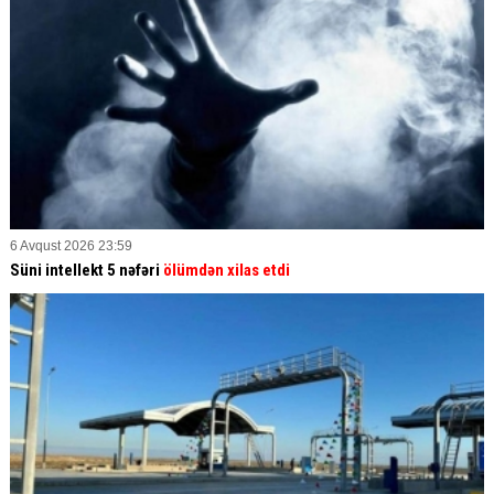
6 Avqust 2026 23:59
Süni intellekt 5 nəfəri
ölümdən xilas etdi