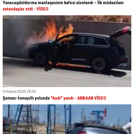
Yanacaqdoldurma məntəqəsinin kafesi alovlandı – İlk müdaxiləni
vətəndaşlar etdi
- VİDEO
4 Avqust 2026 18:00
Şamaxı-İsmayıllı yolunda
"Audi" yandı - ANBAAN VİDEO