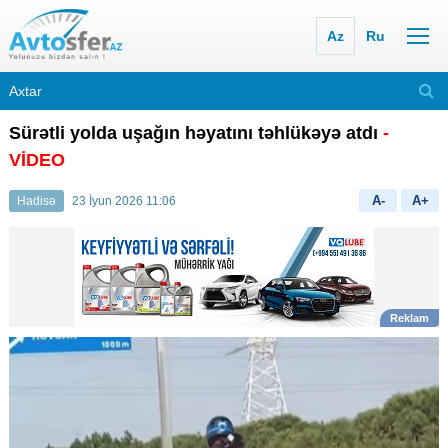
Az
Ru
Sürətli yolda uşağın həyatını təhlükəyə atdı
-
VİDEO
A-
A+
Hadisə
23 İyun 2026 11:06