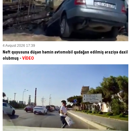
4 Avqust 2026 17:39
Neft quyusuna düşən həmin avtomobil qadağan edilmiş əraziyə daxil
olubmuş -
VİDEO