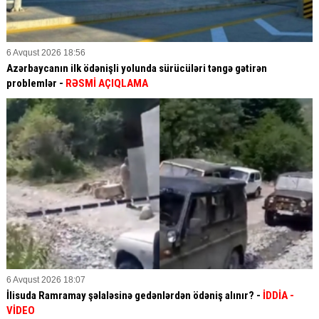
6 Avqust 2026 18:56
Azərbaycanın ilk ödənişli yolunda sürücüləri təngə gətirən
problemlər -
RƏSMİ AÇIQLAMA
6 Avqust 2026 18:07
İlisuda Ramramay şəlaləsinə gedənlərdən ödəniş alınır? -
İDDİA
-
VİDEO