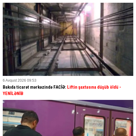
6 Avqust 2026 09:53
Bakıda ticarət mərkəzində FACİƏ:
Liftin şaxtasına düşüb öldü
-
YENİLƏNİB