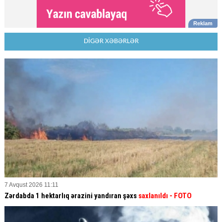
DİGƏR XƏBƏRLƏR
7 Avqust 2026 11:11
Zərdabda 1 hektarlıq ərazini yandıran şəxs
saxlanıldı
- FOTO