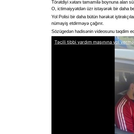
Törətdiyi xətanı tamamilə boynuna alan sü
O, ictimaiyyətdən üzr istəyərək bir daha b
Yol Polisi bir daha bütün hərəkət iştirakçıl
nümayiş etdirməyə çağırır.
Sözügedən hadisənin videosunu təqdim edi