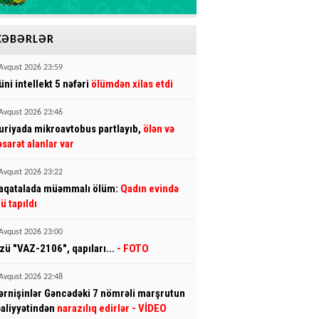
XƏBƏRLƏR
Avqust 2026 23:59
üni intellekt 5 nəfəri
ölümdən xilas etdi
Avqust 2026 23:46
uriyada mikroavtobus partlayıb,
ölən və
əsarət alanlar var
Avqust 2026 23:22
aqatalada müəmmalı ölüm:
Qadın evində
lü tapıldı
Avqust 2026 23:00
zü "VAZ-2106", qapıları...
- FOTO
Avqust 2026 22:48
ərnişinlər Gəncədəki 7 nömrəli marşrutun
əaliyyətindən
narazılıq edirlər
- VİDEO