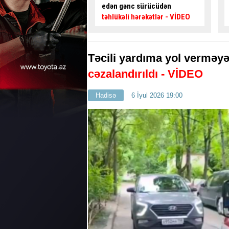
ənc sürücüdən
kimi özünü blokladı
– Maraqlı
li hərəkətlər
- VİDEO
HADİSƏ
Təcili yardıma yol verməyə
cəzalandırıldı - VİDEO
Hadisə
6 İyul 2026 19:00