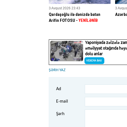
3 Avqust 2026 23:43
3 Avqus
Qardaşoğlu ilə dənizdə batan
Azərb
Arifin FOTOSU
-
YENİLƏNİB
ŞƏRH YAZ
Ad
E-mail
Şərh