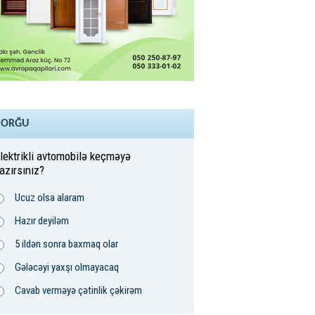
SORĞU
lektrikli avtomobilə keçməyə
azırsınız?
Ucuz olsa alaram
Hazır deyiləm
5 ildən sonra baxmaq olar
Gələcəyi yaxşı olmayacaq
Cavab verməyə çətinlik çəkirəm