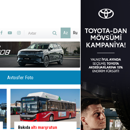
Az
Ru
Avtosfer Foto
İlisuda Ramramay şəlaləsinə
Qəzaya səbəb olan 