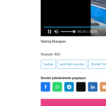
Namiq Musayev
Oxunub
: 824
hadisə
təcili tibbi yardım
Dövlət Yol
Sosial şəbəkələrdə paylaşın