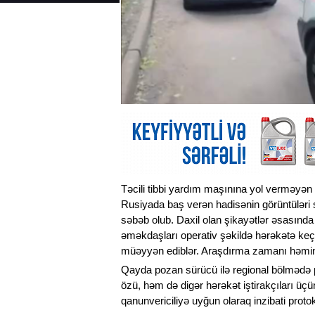
Təcili tibbi yardım maşınına yol verməyən
Rusiyada baş verən hadisənin görüntüləri s
səbəb olub. Daxil olan şikayətlər əsasında
əməkdaşları operativ şəkildə hərəkətə ke
müəyyən ediblər. Araşdırma zamanı həmin 
Qayda pozan sürücü ilə regional bölmədə pro
özü, həm də digər hərəkət iştirakçıları üçü
qanunvericiliyə uyğun olaraq inzibati protoko