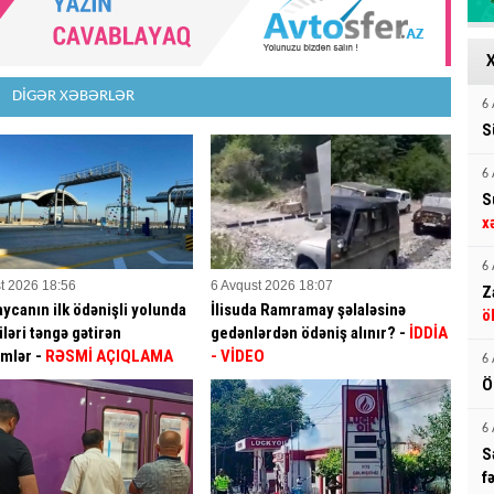
DİGƏR XƏBƏRLƏR
6 
S
6 
S
x
6 
t 2026 18:56
6 Avqust 2026 18:07
Z
ycanın ilk ödənişli yolunda
İlisuda Ramramay şəlaləsinə
ö
ləri təngə gətirən
gedənlərdən ödəniş alınır? -
İDDİA
mlər -
RƏSMİ AÇIQLAMA
- VİDEO
6 
Ö
6 
S
f