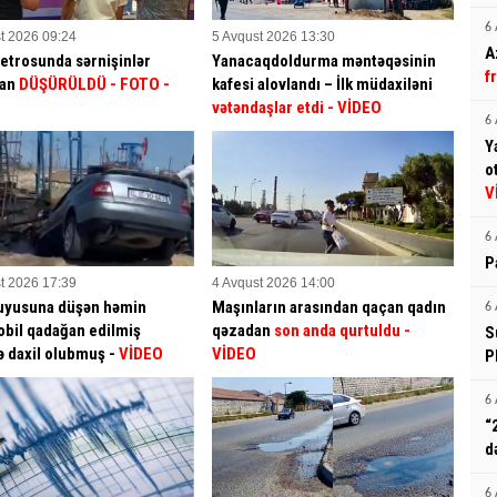
6 
t 2026 09:24
5 Avqust 2026 13:30
A
etrosunda sərnişinlər
Yanacaqdoldurma məntəqəsinin
f
dan
DÜŞÜRÜLDÜ - FOTO -
kafesi alovlandı – İlk müdaxiləni
vətəndaşlar etdi
- VİDEO
6 
Y
o
V
6 
P
t 2026 17:39
4 Avqust 2026 14:00
uyusuna düşən həmin
Maşınların arasından qaçan qadın
6 
bil qadağan edilmiş
qəzadan
son anda qurtuldu
-
S
ə daxil olubmuş -
VİDEO
VİDEO
P
6 
“
d
6 