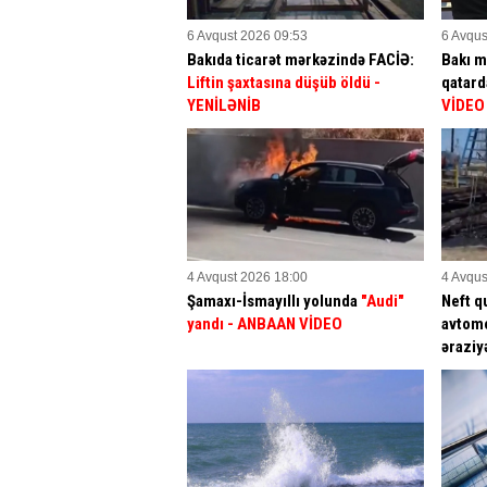
6 Avqust 2026 09:53
6 Avqus
Bakıda ticarət mərkəzində FACİƏ:
Bakı m
Liftin şaxtasına düşüb öldü
-
qatar
YENİLƏNİB
VİDEO
4 Avqust 2026 18:00
4 Avqus
Şamaxı-İsmayıllı yolunda
"Audi"
Neft q
yandı - ANBAAN VİDEO
avtomo
əraziy