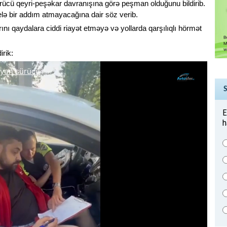
rücü qeyri-peşəkar davranışına görə peşman olduğunu bildirib.
elə bir addım atmayacağına dair söz verib.
arını qaydalara ciddi riayət etməyə və yollarda qarşılıqlı hörmət
rik:
E
h