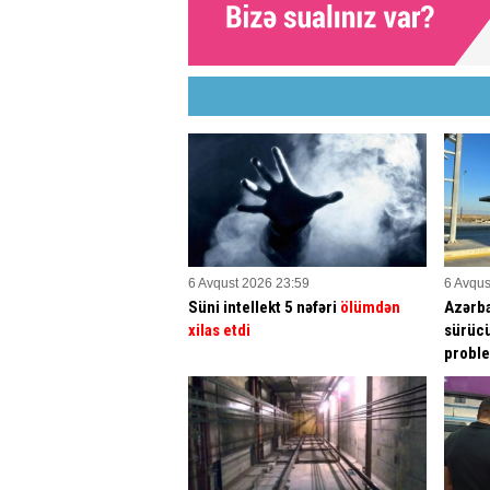
6 Avqust 2026 23:59
6 Avqus
Süni intellekt 5 nəfəri
ölümdən
Azərba
xilas etdi
sürücü
proble