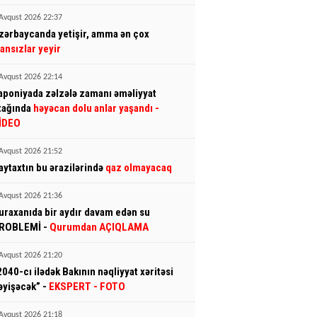
Avqust 2026 22:37
zərbaycanda yetişir, amma ən çox
ransızlar yeyir
Avqust 2026 22:14
aponiyada zəlzələ zamanı əməliyyat
tağında
həyəcan dolu anlar yaşandı
-
İDEO
Avqust 2026 21:52
aytaxtın bu ərazilərində
qaz olmayacaq
Avqust 2026 21:36
uraxanıda bir aydır davam edən su
ROBLEMİ -
Qurumdan AÇIQLAMA
Avqust 2026 21:20
2040-cı ilədək Bakının nəqliyyat xəritəsi
əyişəcək” -
EKSPERT
- FOTO
Avqust 2026 21:18