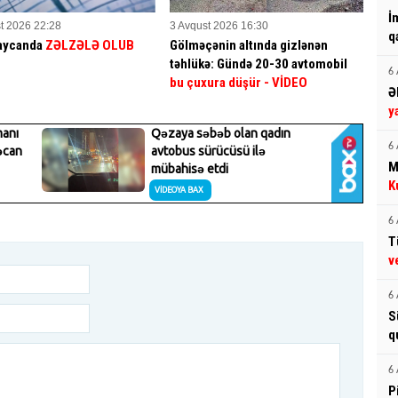
İ
t 2026 22:28
3 Avqust 2026 16:30
q
aycanda
ZƏLZƏLƏ OLUB
Gölməçənin altında gizlənən
təhlükə: Gündə 20-30 avtomobil
6 
bu çuxura düşür
- VİDEO
Ə
y
6 
M
K
6 
T
v
6 
S
q
6 
P