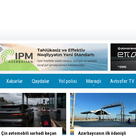
Xəbərlər
Qaydalar
Yol polisi
Maraqlı
Avtosfer TV
+
Azərbaycanın ilk ödənişli
Bakıda
altı marşrutun