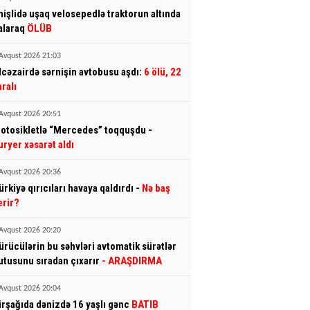
mişlidə uşaq velosepedlə traktorun altında
alaraq
ÖLÜB
Avqust 2026 21:03
lcəzairdə sərnişin avtobusu aşdı:
6 ölü, 22
aralı
Avqust 2026 20:51
otosikletlə “Mercedes” toqquşdu -
uryer xəsarət aldı
Avqust 2026 20:36
ürkiyə qırıcıları havaya qaldırdı -
Nə baş
erir?
Avqust 2026 20:20
ürücülərin bu səhvləri avtomatik sürətlər
utusunu sıradan çıxarır
- ARAŞDIRMA
Avqust 2026 20:04
irşağıda dənizdə 16 yaşlı gənc
BATIB