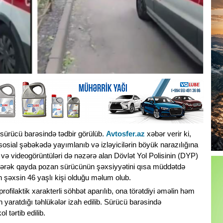
 sürücü barəsində tədbir görülüb.
Avtosfer.az
xəbər verir ki,
osial şəbəkədə yayımlanıb və izləyicilərin böyük narazılığına
 və videogörüntüləri də nəzərə alan Dövlət Yol Polisinin (DYP)
çərək qayda pozan sürücünün şəxsiyyətini qısa müddətdə
şəxsin 46 yaşlı kişi olduğu məlum olub.
filaktik xarakterli söhbət aparılıb, ona törətdiyi əməlin həm
n yaratdığı təhlükələr izah edilib. Sürücü barəsində
l tərtib edilib.