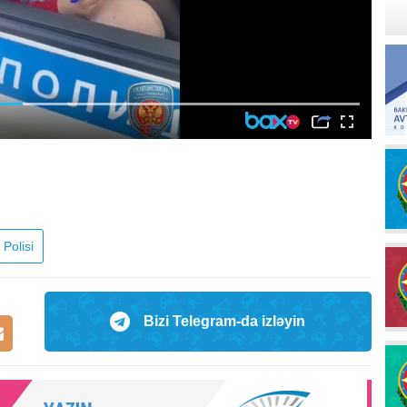
 Polisi
Bizi Telegram-da izləyin