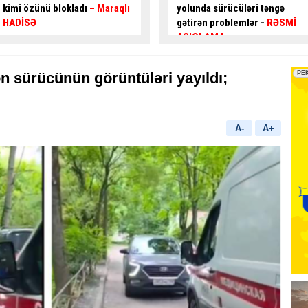
yolunda sürücüləri təngə
hərəkəti
alternativ küçələrlə
gətirən problemlər -
RƏSMİ
təşkil ediləcək
AÇIQLAMA
n sürücünün görüntüləri yayıldı;
A-
A+