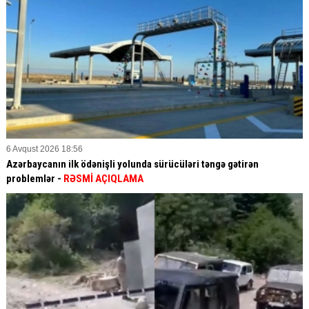
6 Avqust 2026 18:56
Azərbaycanın ilk ödənişli yolunda sürücüləri təngə gətirən
problemlər -
RƏSMİ AÇIQLAMA