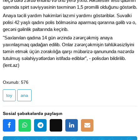
neçə dəfə zərbə endirib və onu yerə yıxıb. Alkotester testi qadının
qanında spirt səviyyəsinin təxminən 1,5 promilli olduğunu göstərib.
Anaya təcili yardım həkimləri lazımi yardımı göstəriblər. Suvalki
polisi 42 yaşlı qadını polis bölməsinə aparmaq qərarına gəlib və o,
gecəni gəlinlik paltarında keçirib.
"Saxlanılan qadına 14 gün ərzində zərərçəkmiş anaya
yaxınlaşmaq qadağan edilib. Onlar zərərçəkmişin təhlükəsizliyini
təmin etmək üçün zorakılığa qarşı mübarizə qanununda nəzərdə
tutulmuş səlahiyyətlərdən istifadə ediblər”, - polisdən bildirilib.
(lent.az)
Oxunub
: 576
toy
ana
Sosial şəbəkələrdə paylaşın