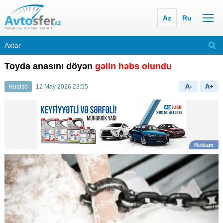
Az
Ru
Toyda anasını döyən
gəlin həbs olundu
A-
A+
Hadisə
12 May 2026 23:55