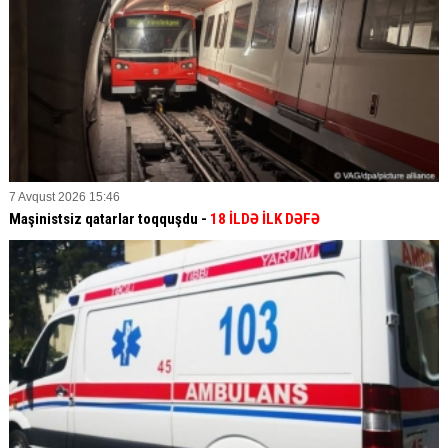
7 Avqust 2026 15:46
Maşinistsiz qatarlar toqquşdu -
18 İLDƏ İLK DƏFƏ