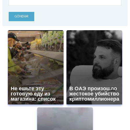
GÖNDƏR
Не ешьте эту
В ОАЭ произошло
готовую еду из
жестокое убийство
магазина: список
криптомиллионера