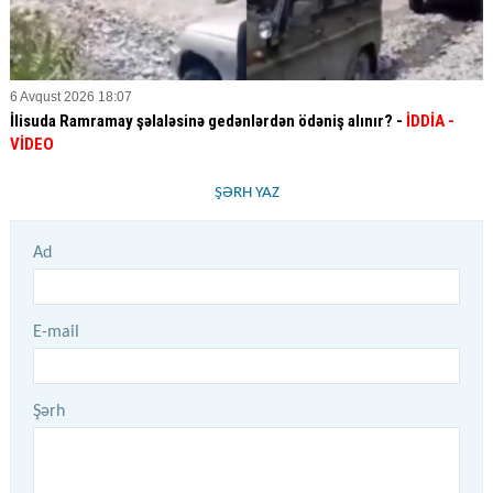
6 Avqust 2026 18:07
İlisuda Ramramay şəlaləsinə gedənlərdən ödəniş alınır? -
İDDİA
-
VİDEO
ŞƏRH YAZ
Ad
E-mail
Şərh