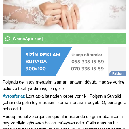
W
h
a
t
s
A
p
p
k
a
n
a
l
ı
m
ı
z
a
a
b
u
n
ə
o
l
u
n
|
Polşada gəlin toy mərasimi zamanı anasını döyüb. Hadisə yerinə
polis və təcili yardım işçiləri gəlib.
Avtosfer.az
Lent.az-a istinadən xəbər verir ki, Polşanın Suvalki
şəhərində gəlin toy mərasimi zamanı anasını döyüb. O, buna görə
həbs edilib.
Hüquq-mühafizə orqanları qadınlar arasında qızğın mübahisənin
baş verdiyini göstərən halları müəyyən edib. Gəlin anasına bir