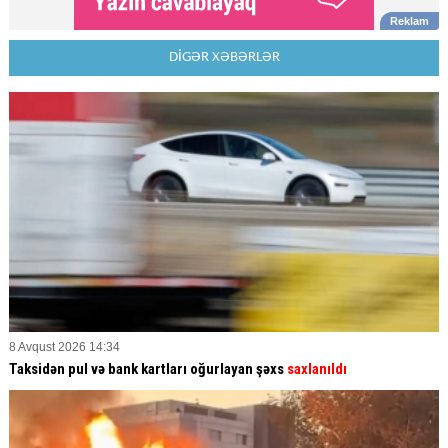
DİGƏR XƏBƏRLƏR
8 Avqust 2026 14:34
Taksidən pul və bank kartları oğurlayan şəxs
saxlanıldı