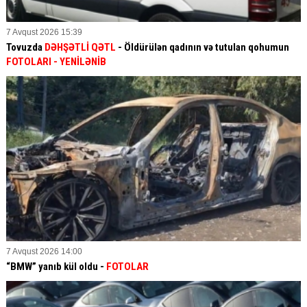
7 Avqust 2026 15:39
Tovuzda
DƏHŞƏTLİ QƏTL
- Öldürülən qadının və tutulan qohumun
FOTOLARI
- YENİLƏNİB
7 Avqust 2026 14:00
“BMW” yanıb kül oldu -
FOTOLAR