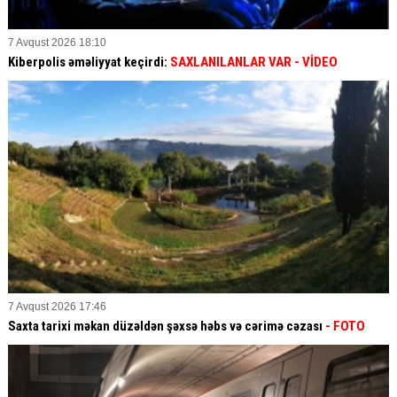
7 Avqust 2026 18:10
Kiberpolis əməliyyat keçirdi:
SAXLANILANLAR VAR
- VİDEO
7 Avqust 2026 17:46
Saxta tarixi məkan düzəldən şəxsə həbs və cərimə cəzası
- FOTO