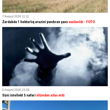
7 Avqust 2026 11:11
Zərdabda 1 hektarlıq ərazini yandıran şəxs
saxlanıldı
- FOTO
6 Avqust 2026 23:59
Süni intellekt 5 nəfəri
ölümdən xilas etdi