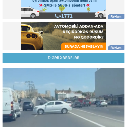
DİGƏR XƏBƏRLƏR