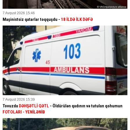
7 Avqust 2026 15:46
Maşinistsiz qatarlar toqquşdu -
18 İLDƏ İLK DƏFƏ
7 Avqust 2026 15:39
Tovuzda
DƏHŞƏTLİ QƏTL
- Öldürülən qadının və tutulan qohumun
FOTOLARI
- YENİLƏNİB