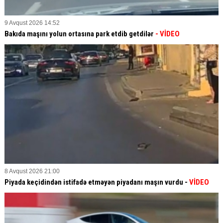
9 Avqust 2026 14:52
Bakıda maşını yolun ortasına park etdib getdilər
- VİDEO
8 Avqust 2026 21:00
Piyada keçidindən istifadə etməyən piyadanı maşın vurdu -
VİDEO