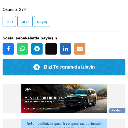
Oxunub
: 274
itkin
turist
qayıq
Sosial şəbəkələrdə paylaşın
Bizi Telegram-da izləyin