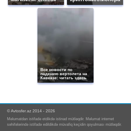
Все новости по
падению вертолета на
Кавказе: читать здесь
© Avtosfer.az 2014 - 2026
Məlumatdan istifadə etdikdə istinad mütləqdir. Məlumat internet
səhifələrində istifadə edildikdə müvafiq keçidin qoyulması mütləqdir.