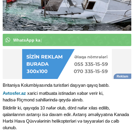
W
h
a
t
s
A
p
p
k
a
n
a
l
ı
m
ı
z
a
a
b
u
n
ə
o
l
u
n
|
Britaniya Kolumbiyasında turistləri daşıyan qayıq batıb.
Avtosfer.az
xarici mətbuata istinadən xəbər verir ki,
hadisə Riçmond sahillərində qeydə alınıb.
Bildirilir ki, qayıqda 10 nəfər olub, dörd nəfər xilas edilib,
qalanlarının axtarışı isə davam edir. Axtarış əməliyyatına Kanada
Hərbi Hava Qüvvələrinin helikopterləri və təyyarələri də cəlb
olunub.