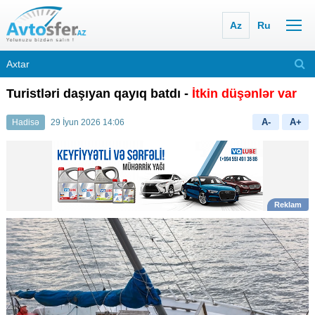
Az
Ru
Turistləri daşıyan qayıq batdı -
İtkin düşənlər var
A-
A+
Hadisə
29 İyun 2026 14:06