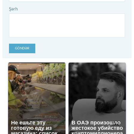
Şərh
GÖNDƏR
Не ешьте эту
В ОАЭ произошло
готовую еду из
жестокое убийство
магазина: список
криптомиллионера