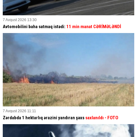
7 Avqust 2026 13:30
Avtomobilini baha satmaq istədi:
11 min manat CƏRİMƏLƏNDİ
7 Avqust 2026 11:11
Zərdabda 1 hektarlıq ərazini yandıran şəxs
saxlanıldı
- FOTO