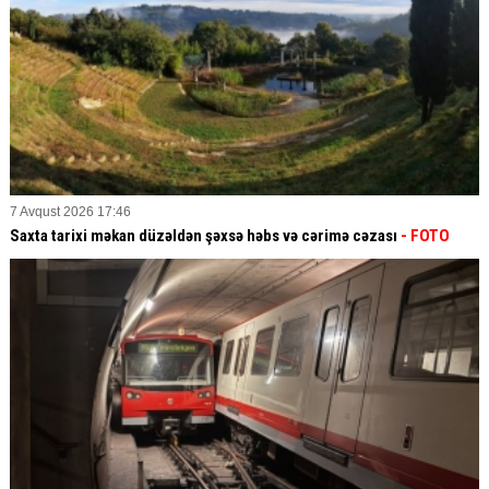
7 Avqust 2026 17:46
Saxta tarixi məkan düzəldən şəxsə həbs və cərimə cəzası
- FOTO