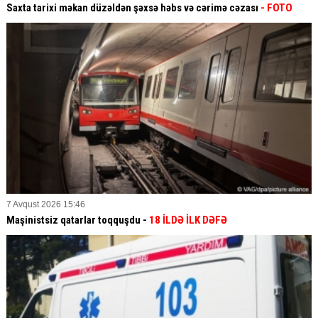
Saxta tarixi məkan düzəldən şəxsə həbs və cərimə cəzası
- FOTO
7 Avqust 2026 15:46
Maşinistsiz qatarlar toqquşdu -
18 İLDƏ İLK DƏFƏ