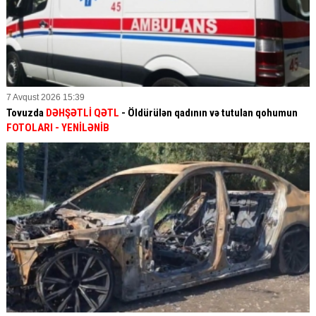
7 Avqust 2026 15:39
Tovuzda
DƏHŞƏTLİ QƏTL
- Öldürülən qadının və tutulan qohumun
FOTOLARI
- YENİLƏNİB