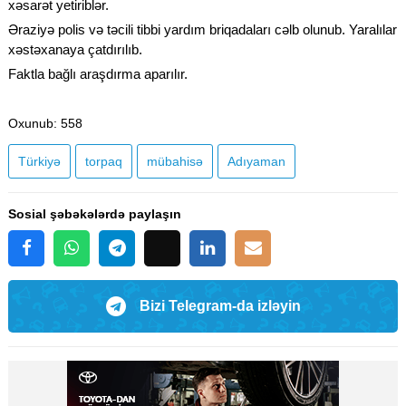
xəsarət yetiriblər.
Əraziyə polis və təcili tibbi yardım briqadaları cəlb olunub. Yaralılar
xəstəxanaya çatdırılıb.
Faktla bağlı araşdırma aparılır.
Oxunub
: 558
Türkiyə
torpaq
mübahisə
Adıyaman
Sosial şəbəkələrdə paylaşın
Bizi Telegram-da izləyin