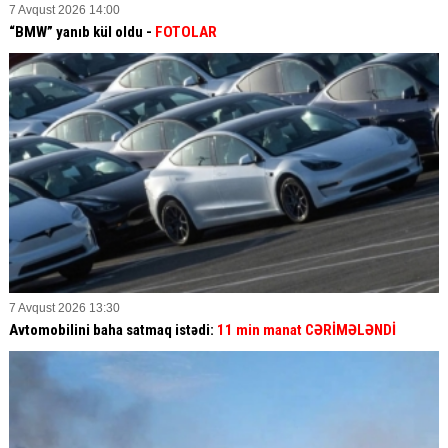
7 Avqust 2026 14:00
“BMW” yanıb kül oldu -
FOTOLAR
7 Avqust 2026 13:30
Avtomobilini baha satmaq istədi:
11 min manat CƏRİMƏLƏNDİ