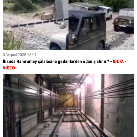
6 Avqust 2026 18:07
İlisuda Ramramay şəlaləsinə gedənlərdən ödəniş alınır? -
İDDİA
-
VİDEO