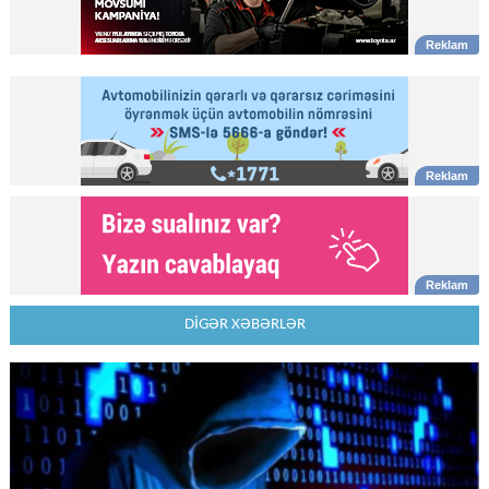
DİGƏR XƏBƏRLƏR