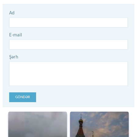
Ad
E-mail
Şərh
GÖNDƏR