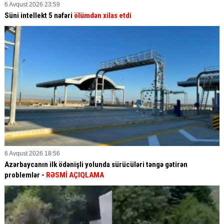
6 Avqust 2026 23:59
Süni intellekt 5 nəfəri
ölümdən xilas etdi
6 Avqust 2026 18:56
Azərbaycanın ilk ödənişli yolunda sürücüləri təngə gətirən
problemlər -
RƏSMİ AÇIQLAMA