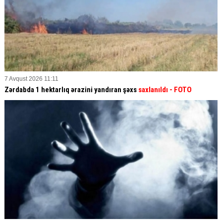
7 Avqust 2026 11:11
Zərdabda 1 hektarlıq ərazini yandıran şəxs
saxlanıldı
- FOTO