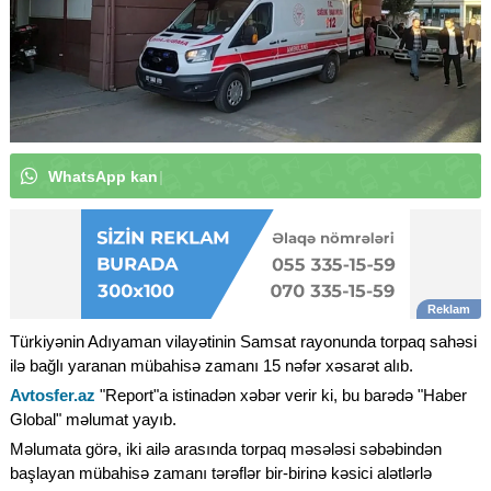
W
h
a
t
s
A
p
p
k
a
n
a
l
ı
m
ı
z
a
a
b
u
n
ə
o
l
u
n
|
Türkiyənin Adıyaman vilayətinin Samsat rayonunda torpaq sahəsi
ilə bağlı yaranan mübahisə zamanı 15 nəfər xəsarət alıb.
Avtosfer.az
"Report"a istinadən xəbər verir ki, bu barədə "Haber
Global" məlumat yayıb.
Məlumata görə, iki ailə arasında torpaq məsələsi səbəbindən
başlayan mübahisə zamanı tərəflər bir-birinə kəsici alətlərlə