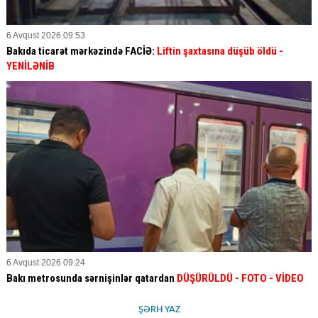
6 Avqust 2026 09:53
Bakıda ticarət mərkəzində FACİƏ:
Liftin şaxtasına düşüb öldü
-
YENİLƏNİB
6 Avqust 2026 09:24
Bakı metrosunda sərnişinlər qatardan
DÜŞÜRÜLDÜ - FOTO - VİDEO
ŞƏRH YAZ