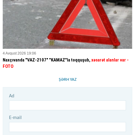
4 Avqust 2026 19:06
Naxçıvanda "VAZ-2107" "KAMAZ"la toqquşub,
xəsarət alanlar var
-
FOTO
ŞƏRH YAZ
Ad
E-mail