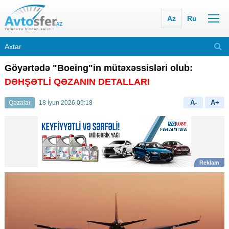
Az
Ru
Göyərtədə "Boeing"in mütəxəssisləri olub:
DƏHŞƏTLİ QƏZANIN DETALLARI
A-
A+
Qəzalar
18 İyun 2026 09:18