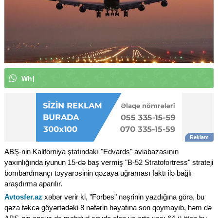
W
h
a
t
s
A
p
p
k
a
n
a
l
ı
m
ı
z
a
a
b
|
ABŞ-nin Kaliforniya ştatındakı "Edvards" aviabazasının
yaxınlığında iyunun 15-də baş vermiş "B-52 Stratofortress" strateji
bombardmançı təyyarəsinin qəzaya uğraması faktı ilə bağlı
araşdırma aparılır.
Avtosfer.az
xəbər verir ki, "Forbes" nəşrinin yazdığına görə, bu
qəza təkcə göyərtədəki 8 nəfərin həyatına son qoymayıb, həm də