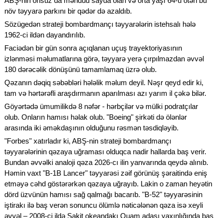
ABŞ-nin onsuz da məhdud sayda olan və orta yaşı 64-ü ötən bu
növ təyyarə parkını bir qədər də azaldıb.
Sözügedən strateji bombardmançı təyyarələrin istehsalı hələ
1962-ci ildən dayandırılıb.
Faciədən bir gün sonra açıqlanan uçuş trayektoriyasının
izlənməsi məlumatlarına görə, təyyarə yerə çırpılmazdan əvvəl
180 dərəcəlik dönüşünü tamamlamaq üzrə olub.
Qəzanın dəqiq səbəbləri hələlik məlum deyil. Nəşr qeyd edir ki,
tam və hərtərəfli araşdırmanın aparılması azı yarım il çəkə bilər.
Göyərtədə ümumilikdə 8 nəfər - hərbçilər və mülki podratçılar
olub. Onların hamısı həlak olub. "Boeing" şirkəti də ölənlər
arasında iki əməkdaşının olduğunu rəsmən təsdiqləyib.
"Forbes" xatırladır ki, ABŞ-nin strateji bombardmançı
təyyarələrinin qəzaya uğraması olduqca nadir hallarda baş verir.
Bundan əvvəlki analoji qəza 2026-cı ilin yanvarında qeydə alınıb.
Həmin vaxt "B-1B Lancer" təyyarəsi zəif görünüş şəraitində eniş
etməyə cəhd göstərərkən qəzaya uğrayıb. Lakin o zaman heyətin
dörd üzvünün hamısı sağ qalmağı bacarıb. "B-52" təyyarəsinin
iştirakı ilə baş verən sonuncu ölümlə nəticələnən qəza isə xeyli
əvvəl – 2008-ci ildə Sakit okeandakı Quam adası yaxınlığında baş