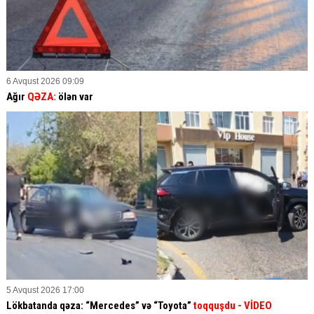
6 Avqust 2026 09:09
Ağır
QƏZA:
ölən var
5 Avqust 2026 17:00
Lökbatanda qəza: “Mercedes” və “Toyota”
toqquşdu
- VİDEO