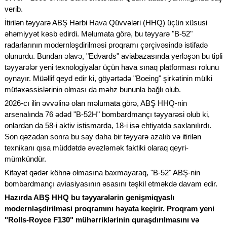
verib.
İtirilən təyyarə ABŞ Hərbi Hava Qüvvələri (HHQ) üçün xüsusi
əhəmiyyət kəsb edirdi. Məlumata görə, bu təyyarə "B-52"
radarlarının modernləşdirilməsi proqramı çərçivəsində istifadə
olunurdu. Bundan əlavə, "Edvards" aviabazasında yerləşən bu tipli
təyyarələr yeni texnologiyalar üçün hava sınaq platforması rolunu
oynayır. Müəllif qeyd edir ki, göyərtədə "Boeing" şirkətinin mülki
mütəxəssislərinin olması da məhz bununla bağlı olub.
2026-cı ilin əvvəlinə olan məlumata görə, ABŞ HHQ-nin
arsenalında 76 ədəd "B-52H" bombardmançı təyyarəsi olub ki,
onlardan da 58-i aktiv istismarda, 18-i isə ehtiyatda saxlanılırdı.
Son qəzadan sonra bu say daha bir təyyarə azalıb və itirilən
texnikanı qısa müddətdə əvəzləmək faktiki olaraq qeyri-
mümkündür.
Kifayət qədər köhnə olmasına baxmayaraq, "B-52" ABŞ-nin
bombardmançı aviasiyasının əsasını təşkil etməkdə davam edir.
Hazırda ABŞ HHQ bu təyyarələrin genişmiqyaslı
modernləşdirilməsi proqramını həyata keçirir. Proqram yeni
"Rolls-Royce F130" mühərriklərinin quraşdırılmasını və