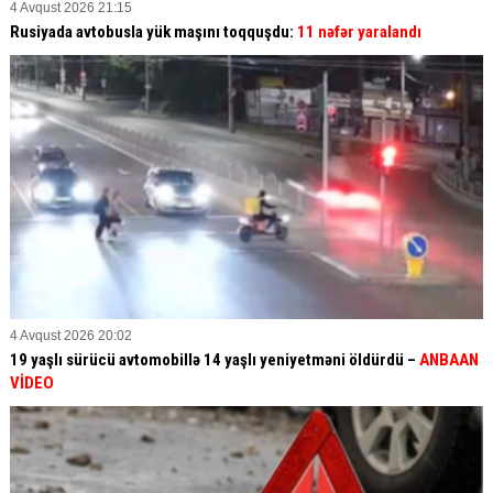
4 Avqust 2026 21:15
Rusiyada avtobusla yük maşını toqquşdu:
11 nəfər yaralandı
4 Avqust 2026 20:02
19 yaşlı sürücü avtomobillə 14 yaşlı yeniyetməni öldürdü –
ANBAAN
VİDEO