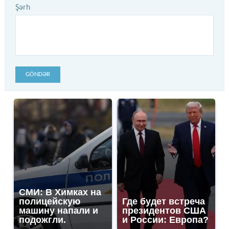
Şərh
GÖNDƏR
СМИ: В Химках на
полицейскую
Где будет встреча
машину напали и
президентов США
подожгли.
и России: Европа?