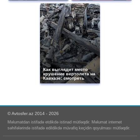
Как выглядит место
крушение вертолета на
Кавказе: смотреть
© Avtosfer.az 2014 - 2026
Məlumatdan istifadə etdikdə istinad mütləqdir. Məlumat internet
səhifələrində istifadə edildikdə müvafiq keçidin qoyulması mütləqdir.