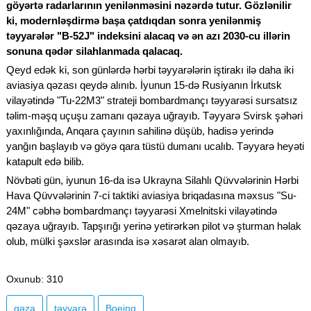
göyərtə radarlarının yenilənməsini nəzərdə tutur. Gözlənilir
ki, modernləşdirmə başa çatdıqdan sonra yenilənmiş
təyyarələr "B-52J" indeksini alacaq və ən azı 2030-cu illərin
sonuna qədər silahlanmada qalacaq.
Qeyd edək ki, son günlərdə hərbi təyyarələrin iştirakı ilə daha iki
aviasiya qəzası qeydə alınıb. İyunun 15-də Rusiyanın İrkutsk
vilayətində "Tu-22M3" strateji bombardmançı təyyarəsi sursatsız
təlim-məşq uçuşu zamanı qəzaya uğrayıb. Təyyarə Svirsk şəhəri
yaxınlığında, Anqara çayının sahilinə düşüb, hadisə yerində
yanğın başlayıb və göyə qara tüstü dumanı ucalıb. Təyyarə heyəti
katapult edə bilib.
Növbəti gün, iyunun 16-da isə Ukrayna Silahlı Qüvvələrinin Hərbi
Hava Qüvvələrinin 7-ci taktiki aviasiya briqadasına məxsus "Su-
24M" cəbhə bombardmançı təyyarəsi Xmelnitski vilayətində
qəzaya uğrayıb. Tapşırığı yerinə yetirərkən pilot və şturman həlak
olub, mülki şəxslər arasında isə xəsarət alan olmayıb.
Oxunub
: 310
qəza
təyyarə
Boeing