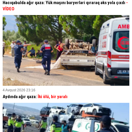
Hacıqabulda ağır qəza: Yük maşını baryerləri qıraraq əks yola çıxdı
-
VİDEO
4 Avqust 2026 23:16
Aydında ağır qəza:
İki ölü, bir yaralı