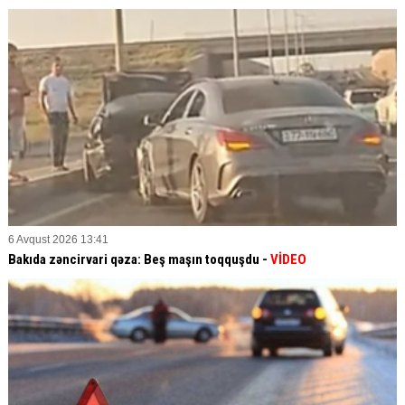
6 Avqust 2026 13:41
Bakıda zəncirvari qəza: Beş maşın toqquşdu -
VİDEO