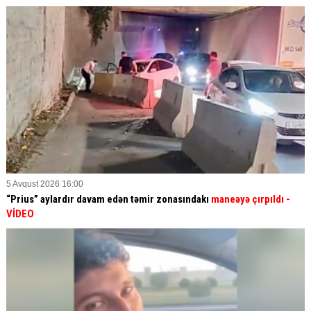
5 Avqust 2026 16:00
“Prius” aylardır davam edən təmir zonasındakı
maneəyə çırpıldı
-
VİDEO