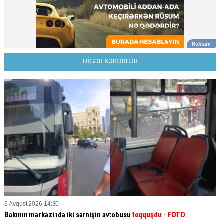
DİGƏR XƏBƏRLƏR
6 Avqust 2026 14:30
Bakının mərkəzində iki sərnişin avtobusu
toqquşdu
- FOTO