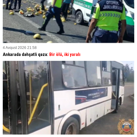
4 Avqust 2026 21:58
Ankarada dəhşətli qəza:
Bir ölü, iki yaralı