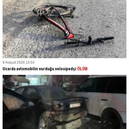
9 Avqust 2026 10:54
Ucarda avtomobilin vurduğu velosipedçi
ÖLÜB