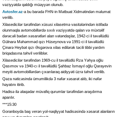
vəziyyətdə qaldığı müəyyən olunub.
Avtosfer.az
-a bu barədə FHN-in Mətbuat Xidmətindən məlumat
verilib.
Xilasedicilər tərəfindən xüsusi xilasetmə vasitələrindən istifadə
olunmaqla avtomobillərdə sıxılı vəziyyətdə qalan və müxtəlif
dərəcəli bədən xəsarətləri alan vətəndaşlar, 1942-ci il təvəllüdlü
Gülnarə Məhəmməd qızı Hüseynova və 1991-ci il təvəllüdlü
Çinarə Heybət qızı Əsgərova xilas edilərək təcili tibbi yardım
briqadasına təhvil veriliblər.
Xilasedicilər tərəfindən 1969-cu il təvəllüdlü Rza Yəhya oğlu
Qasımov və 1940-cı il təvəllüdlü Şahbaz İsmayıl oğlu Qarayevin
meyiti avtomobillərdən çıxarılaraq aidiyyəti üzrə təhvil verilib.
Qəza nəticəsində ümumilikdə 3 nəfər xəsarət alıb, iki nəfər
həyatını itirib.
Hadisə ilə əlaqədar müvafiq qurumlar tərəfindən araşdırma
aparılır.
***15:30
Goranboyda baş verən yol-nəqliyyat hadisəsində xəsarət alanların