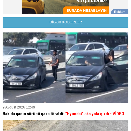
DİGƏR XƏBƏRLƏR
9 Avqust 2026 12:49
Bakıda qadın sürücü qəza törətdi:
“Hyundai” əks yola çıxdı
- VİDEO