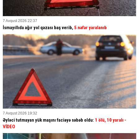
7 Avqust 2026 22:37
İsmayıllıda ağır yol qəzası baş verib,
5 nəfər yaralanıb
7 Avqust 2026 19:32
Əyləci tutmayan yük maşını faciəyə səbəb oldu:
1 ölü, 10 yaralı
-
VİDEO