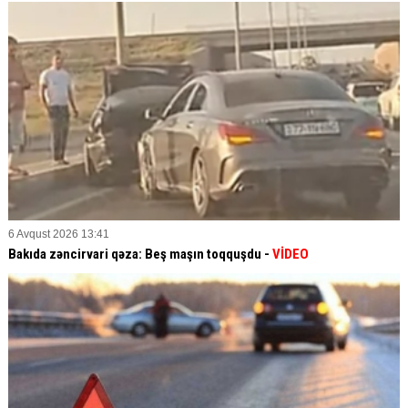
6 Avqust 2026 13:41
Bakıda zəncirvari qəza: Beş maşın toqquşdu -
VİDEO