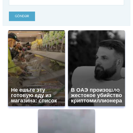
GÖNDƏR
Не ешьте эту
В ОАЭ произошло
готовую еду из
жестокое убийство
магазина: список
криптомиллионера