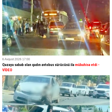
6 Avqust 2026 17:00
Qəzaya səbəb olan qadın avtobus sürücüsü ilə
mübahisə etdi
-
VİDEO