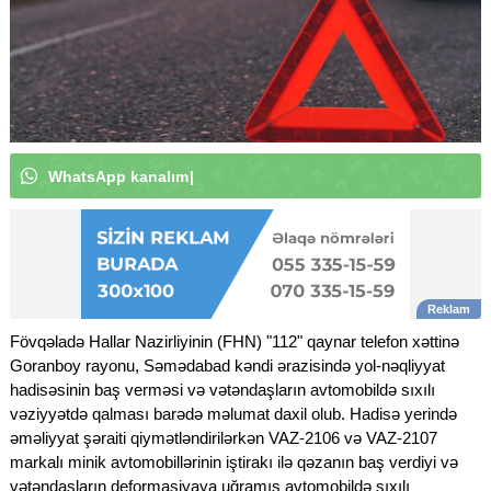
W
h
a
t
s
A
p
p
k
a
n
a
l
ı
m
ı
z
a
a
b
u
n
ə
o
l
u
n
|
Fövqəladə Hallar Nazirliyinin (FHN) "112" qaynar telefon xəttinə
Goranboy rayonu, Səmədabad kəndi ərazisində yol-nəqliyyat
hadisəsinin baş verməsi və vətəndaşların avtomobildə sıxılı
vəziyyətdə qalması barədə məlumat daxil olub. Hadisə yerində
əməliyyat şəraiti qiymətləndirilərkən VAZ-2106 və VAZ-2107
markalı minik avtomobillərinin iştirakı ilə qəzanın baş verdiyi və
vətəndaşların deformasiyaya uğramış avtomobildə sıxılı