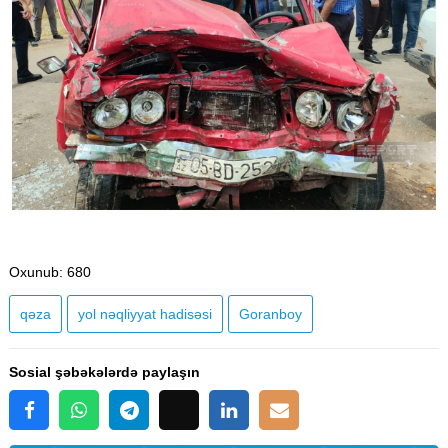
Oxunub
: 680
qəza
yol nəqliyyat hadisəsi
Goranboy
Sosial şəbəkələrdə paylaşın