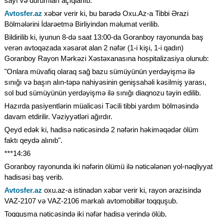
sayı və durumları açıqlanıb.
Avtosfer.az
xəbər verir ki, bu barədə Oxu.Az-a Tibbi Ərazi
Bölmələrini İdarəetmə Birliyindən məlumat verilib.
Bildirilib ki, iyunun 8-də saat 13:00-da Goranboy rayonunda baş
verən avtoqəzada xəsarət alan 2 nəfər (1-i kişi, 1-i qadın)
Goranboy Rayon Mərkəzi Xəstəxanasına hospitalizasiya olunub:
"Onlara müvafiq olaraq sağ bazu sümüyünün yerdəyişmə ilə
sınığı və başın alın-təpə nahiyəsinin genişsahəli kəsilmiş yarası,
sol bud sümüyünün yerdəyişmə ilə sınığı diaqnozu təyin edilib.
Hazırda pasiyentlərin müalicəsi Təcili tibbi yardım bölməsində
davam etdirilir. Vəziyyətləri ağırdır.
Qeyd edək ki, hadisə nəticəsində 2 nəfərin həkiməqədər ölüm
faktı qeydə alınıb".
***14:36
Goranboy rayonunda iki nəfərin ölümü ilə nəticələnən yol-nəqliyyat
hadisəsi baş verib.
Avtosfer.az
oxu.az-a istinadən xəbər verir ki, rayon ərazisində
VAZ-2107 və VAZ-2106 markalı avtomobillər toqquşub.
Toqquşma nəticəsində iki nəfər hadisə yerində ölüb,