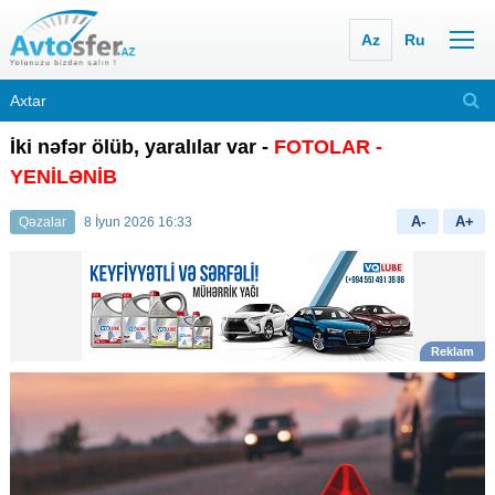
Az
Ru
İki nəfər ölüb, yaralılar var -
FOTOLAR
-
YENİLƏNİB
A-
A+
Qəzalar
8 İyun 2026 16:33