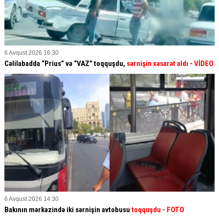
6 Avqust 2026 16:30
Cəlilabadda “Prius” və “VAZ” toqquşdu,
sərnişin xəsarət aldı
- VİDEO
6 Avqust 2026 14:30
Bakının mərkəzində iki sərnişin avtobusu
toqquşdu
- FOTO