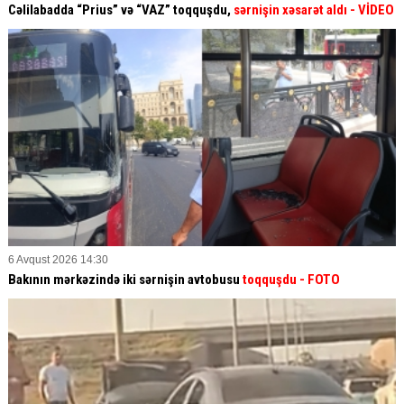
Cəlilabadda “Prius” və “VAZ” toqquşdu,
sərnişin xəsarət aldı
- VİDEO
6 Avqust 2026 14:30
Bakının mərkəzində iki sərnişin avtobusu
toqquşdu
- FOTO