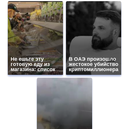
Не ешьте эту
В ОАЭ произошло
готовую еду из
жестокое убийство
магазина: список
криптомиллионера