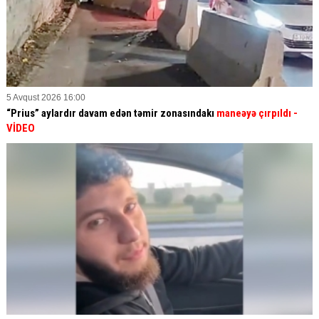
5 Avqust 2026 16:00
“Prius” aylardır davam edən təmir zonasındakı
maneəyə çırpıldı
-
VİDEO