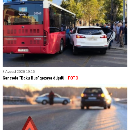
8 Avqust 2026 19:16
Gəncədə “Baku Bus”qəzaya düşdü
- FOTO