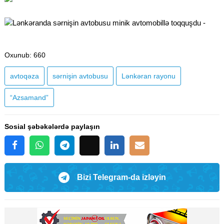
Oxunub
: 660
avtoqəza
sərnişin avtobusu
Lənkəran rayonu
“Azsamand”
Sosial şəbəkələrdə paylaşın
Bizi Telegram-da izləyin