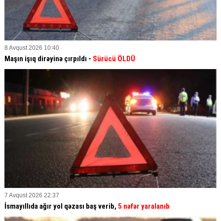
8 Avqust 2026 10:40
Maşın işıq dirəyinə çırpıldı -
Sürücü ÖLDÜ
7 Avqust 2026 22:37
İsmayıllıda ağır yol qəzası baş verib,
5 nəfər yaralanıb