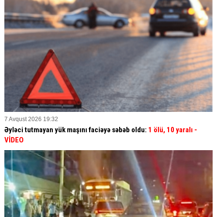
7 Avqust 2026 19:32
Əyləci tutmayan yük maşını faciəyə səbəb oldu:
1 ölü, 10 yaralı
-
VİDEO