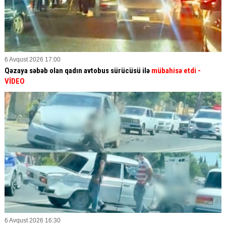
6 Avqust 2026 17:00
Qəzaya səbəb olan qadın avtobus sürücüsü ilə
mübahisə etdi
-
VİDEO
6 Avqust 2026 16:30