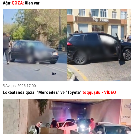
Ağır
QƏZA:
ölən var
5 Avqust 2026 17:00
Lökbatanda qəza: “Mercedes” və “Toyota”
toqquşdu
- VİDEO