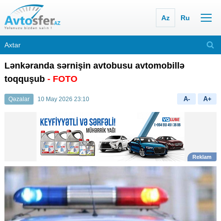
Az
Ru
Lənkəranda sərnişin avtobusu avtomobillə
toqquşub
- FOTO
A-
A+
Qəzalar
10 May 2026 23:10