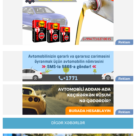
DİGƏR XƏBƏRLƏR