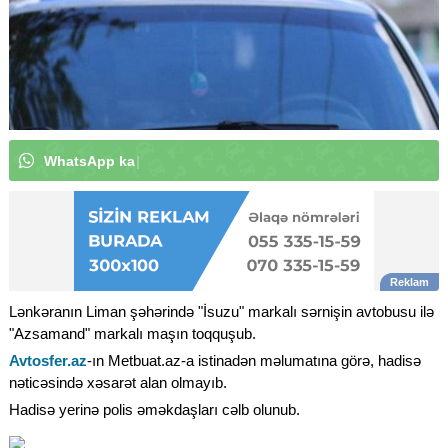
W
h
a
t
s
A
p
p
k
a
n
a
l
ı
m
ı
z
a
a
b
u
n
ə
o
l
u
n
|
Lənkəranın Liman şəhərində "İsuzu" markalı sərnişin avtobusu ilə
"Azsamand" markalı maşın toqquşub.
Avtosfer.az
-ın Metbuat.az-a istinadən məlumatına görə, hadisə
nəticəsində xəsarət alan olmayıb.
Hadisə yerinə polis əməkdaşları cəlb olunub.