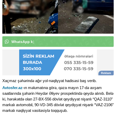
W
h
a
t
s
A
p
p
k
a
n
a
l
ı
m
ı
z
a
a
b
u
n
ə
o
l
u
n
|
Xaçmaz şəhərində ağır yol-nəqliyyat hadisəsi baş verib.
Avtosfer.az
-ın məlumatına görə, qəza mayın 17-də axşam
saatlarında şəhərin Heydər Əliyev prospektində qeydə alınıb. Belə
ki, hərəkətdə olan 27-BX-556 dövlət qeydiyyat nişanlı “QAZ-3110”
markalı avtomobil, 90-VD-345 dövlət qeydiyyat nişanlı “VAZ-2106”
markalı nəqliyyat vasitəsiylə toqquşub.