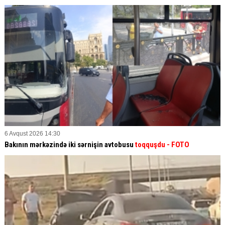
6 Avqust 2026 14:30
Bakının mərkəzində iki sərnişin avtobusu
toqquşdu
- FOTO