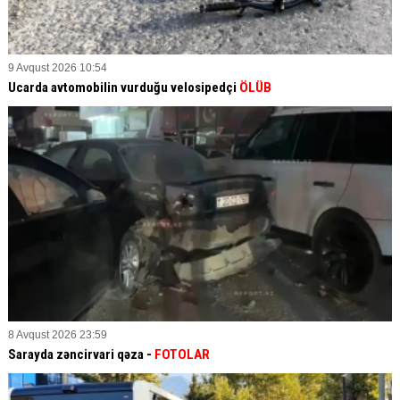
9 Avqust 2026 10:54
Ucarda avtomobilin vurduğu velosipedçi
ÖLÜB
8 Avqust 2026 23:59
Sarayda zəncirvari qəza -
FOTOLAR