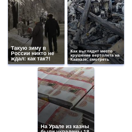
Такую зиму в
Как выглядит место
России никто не
крушение вертолета на
ждал: как так?!
Кавказе: смотреть
На Урале из казны
были украдены 18