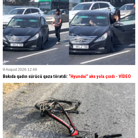
9 Avqust 2026 12:49
Bakıda qadın sürücü qəza törətdi:
“Hyundai” əks yola çıxdı
- VİDEO