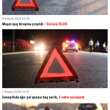
8 Avqust 2026 10:40
Maşın işıq dirəyinə çırpıldı -
Sürücü ÖLDÜ
7 Avqust 2026 22:37
İsmayıllıda ağır yol qəzası baş verib,
5 nəfər yaralanıb