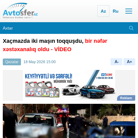
Az
Ru
Xaçmazda iki maşın toqquşdu,
bir nəfər
xəstəxanalıq oldu
- VİDEO
A-
A+
Qəzalar
18 May 2026 15:00