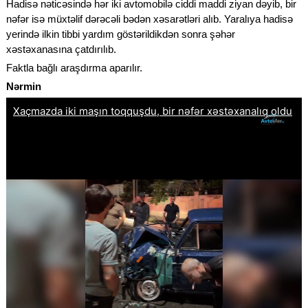
Hadisə nəticəsində hər iki avtomobilə ciddi maddi ziyan dəyib, bir
nəfər isə müxtəlif dərəcəli bədən xəsarətləri alıb. Yaralıya hadisə
yerində ilkin tibbi yardım göstərildikdən sonra şəhər
xəstəxanasına çatdırılıb.
Faktla bağlı araşdırma aparılır.
Nərmin