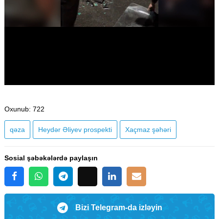
Oxunub
: 722
qəza
Heydər Əliyev prospekti
Xaçmaz şəhəri
Sosial şəbəkələrdə paylaşın
Bizi Telegram-da izləyin