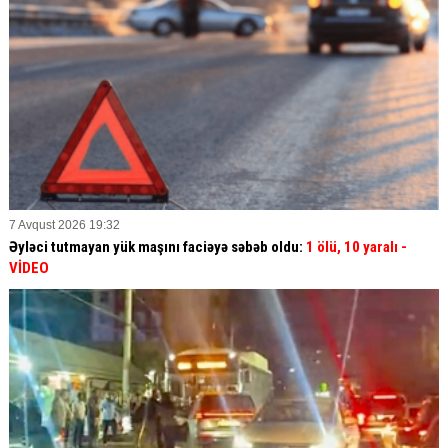
7 Avqust 2026 19:32
Əyləci tutmayan yük maşını faciəyə səbəb oldu:
1 ölü, 10 yaralı
-
VİDEO