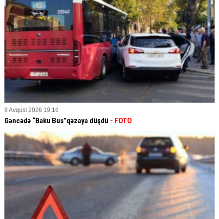
8 Avqust 2026 19:16
Gəncədə “Baku Bus”qəzaya düşdü
- FOTO