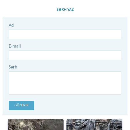
ŞƏRH YAZ
Ad
E-mail
Şərh
GÖNDƏR