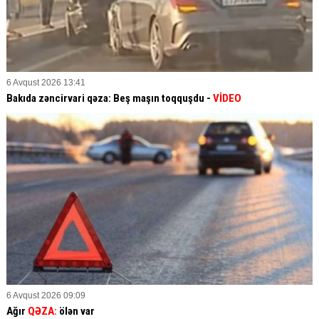
6 Avqust 2026 13:41
Bakıda zəncirvari qəza: Beş maşın toqquşdu -
VİDEO
6 Avqust 2026 09:09
Ağır
QƏZA:
ölən var