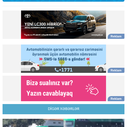
DİGƏR XƏBƏRLƏR