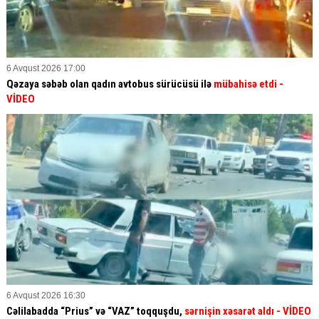
6 Avqust 2026 17:00
Qəzaya səbəb olan qadın avtobus sürücüsü ilə
mübahisə etdi
-
VİDEO
6 Avqust 2026 16:30
Cəlilabadda “Prius” və “VAZ” toqquşdu,
sərnişin xəsarət aldı
- VİDEO