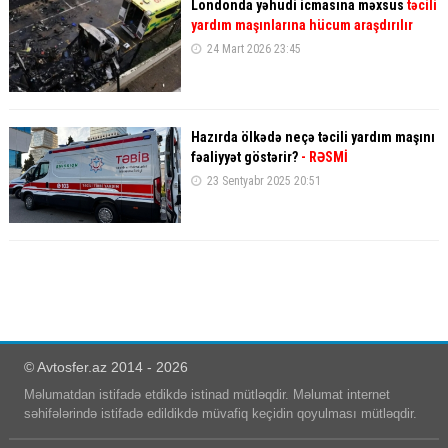
Londonda yəhudi icmasına məxsus
təcili
yardım maşınlarına hücum araşdırılır
24 Mart 2026 23:45
Hazırda ölkədə neçə təcili yardım maşını
fəaliyyət göstərir?
- RƏSMİ
23 Sentyabr 2025 20:51
© Avtosfer.az 2014 - 2026
Məlumatdan istifadə etdikdə istinad mütləqdir. Məlumat internet
səhifələrində istifadə edildikdə müvafiq keçidin qoyulması mütləqdir.