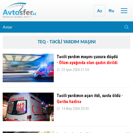
Az
Ru
TEQ - TƏCİLİ YARDIM MAŞINI
Təcili yardım maşını çuxura düşdü
- Ölüm ayağında olan qadın dirildi
23 İyun 2026 21:54
Təcili yardımın açarı itdi, xəstə öldü
-
Qəribə hadisə
14 May 2026 20:33