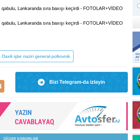
Daxili işlər naziri general-polkovnik
Bizi Telegram-da izləyin
DİGƏR XƏBƏRLƏR