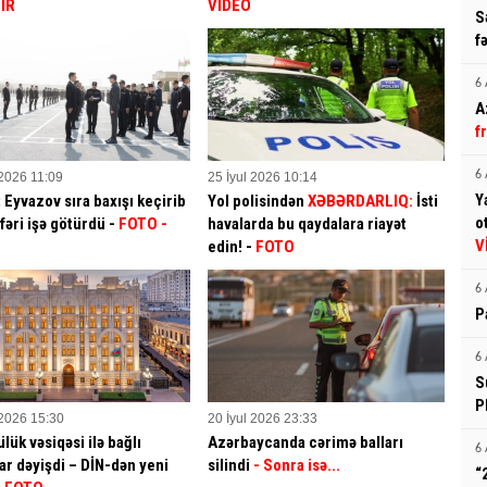
İR
VİDEO
S
f
6 
A
f
6 
 2026 11:09
25 İyul 2026 10:14
Y
t Eyvazov sıra baxışı keçirib
Yol polisindən
XƏBƏRDARLIQ:
İsti
o
fəri işə götürdü -
FOTO -
havalarda bu qaydalara riayət
V
edin! -
FOTO
6 
P
6 
S
P
 2026 15:30
20 İyul 2026 23:33
lük vəsiqəsi ilə bağlı
Azərbaycanda cərimə balları
6 
ar dəyişdi – DİN-dən yeni
silindi
- Sonra isə...
“