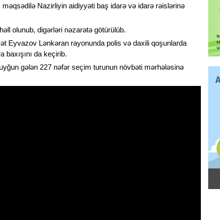
sədilə Nazirliyin aidiyyəti baş idarə və idarə rəislərinə
əll olunub, digərləri nəzarətə götürülüb.
yət Eyvazov Lənkəran rayonunda polis və daxili qoşunlarda
 baxışını da keçirib.
 uyğun gələn 227 nəfər seçim turunun növbəti mərhələsinə