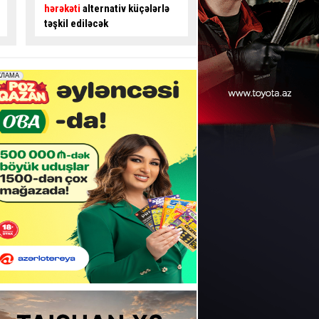
gedənlərdən ödəniş alınır? -
avtobus sürücüsü ilə
İDDİA
- VİDEO
mübahisə etdi
- VİD