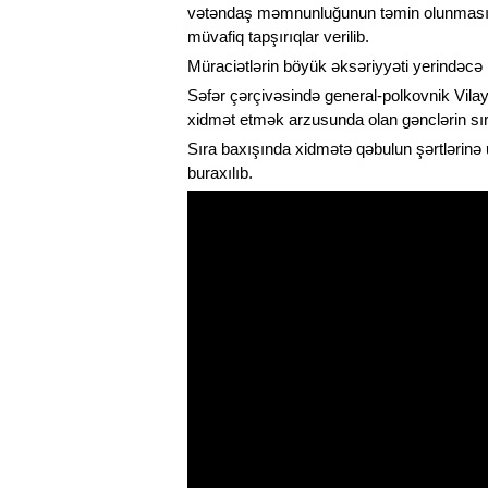
vətəndaş məmnunluğunun təmin olunması məq
müvafiq tapşırıqlar verilib.
Müraciətlərin böyük əksəriyyəti yerindəcə h
Səfər çərçivəsində general-polkovnik Vila
xidmət etmək arzusunda olan gənclərin sıra
Sıra baxışında xidmətə qəbulun şərtlərinə
buraxılıb.