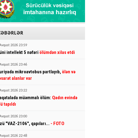
XƏBƏRLƏR
Avqust 2026 23:59
üni intellekt 5 nəfəri
ölümdən xilas etdi
Avqust 2026 23:46
uriyada mikroavtobus partlayıb,
ölən və
əsarət alanlar var
Avqust 2026 23:22
aqatalada müəmmalı ölüm:
Qadın evində
lü tapıldı
Avqust 2026 23:00
zü "VAZ-2106", qapıları...
- FOTO
Avqust 2026 22:48