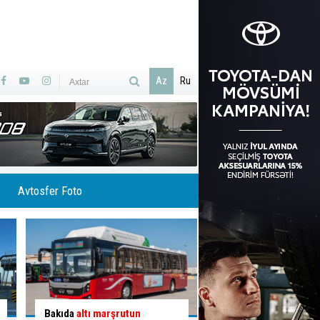
Az
Ru
Avtosfer Foto
İlisuda Ramramay şəlaləsinə
Qəzaya səbəb olan q