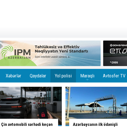
Xəbərlər
Qaydalar
Yol polisi
Maraqlı
Avtosfer TV
+
Azərbaycanın ilk ödənişli
Bakıda
altı marşrutun