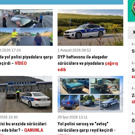
6 
t 2026 17:24
1 Avqust 2026 09:52
S
ə yol polisi piyadalara qarşı
DYP həftəsonu ilə əlaqədar
eçirdi –
VİDEO
sürücülərə və piyadalara
çağırış
6 
edib
S
x
6 
Z
ö
6 
 2026 10:30
29 İyul 2026 13:11
Ö
lisi bu ərazidə sürücüləri
Yol polisi sərxoş və "avtoş"
 edə bilər? -
QANUNLA
sürücülərə qarşı reyd keçirdi
-
6 