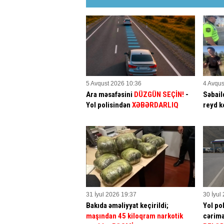
5 Avqust 2026 10:36
4 Avqus
Ara məsafəsini
DÜZGÜN SEÇİN!
-
Səbaild
Yol polisindən
XƏBƏRDARLIQ
reyd k
31 İyul 2026 19:37
30 İyul
Bakıda əməliyyat keçirildi;
Yol po
maşından 45 kiloqram narkotik
cərimə