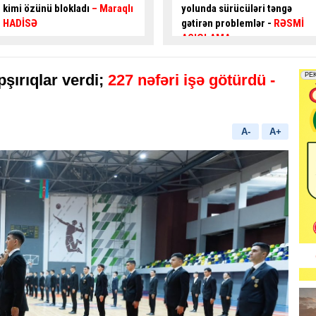
yolunda sürücüləri təngə
hərəkəti
alternativ küçələrlə
gətirən problemlər -
RƏSMİ
təşkil ediləcək
AÇIQLAMA
pşırıqlar verdi;
227 nəfəri işə götürdü -
A-
A+