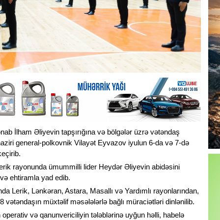
ab İlham Əliyevin tapşırığına və bölgələr üzrə vətəndaş
naziri general-polkovnik Vilayət Eyvazov iyulun 6-da və 7-də
eçirib.
Lerik rayonunda ümummilli lider Heydər Əliyevin abidəsini
 və ehtiramla yad edib.
nda Lerik, Lənkəran, Astara, Masallı və Yardımlı rayonlarından,
 vətəndaşın müxtəlif məsələlərlə bağlı müraciətləri dinlənilib.
operativ və qanunvericiliyin tələblərinə uyğun həlli, habelə