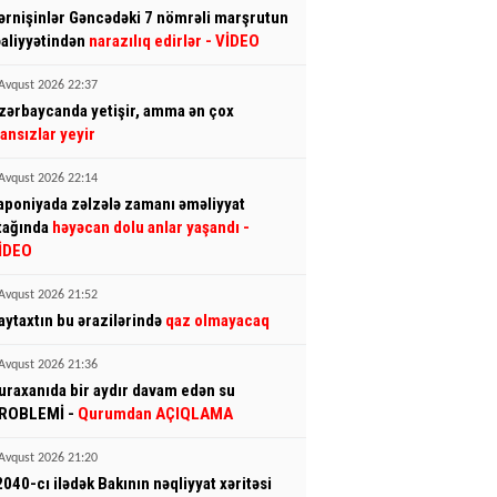
ərnişinlər Gəncədəki 7 nömrəli marşrutun
əaliyyətindən
narazılıq edirlər
- VİDEO
Avqust 2026 22:37
zərbaycanda yetişir, amma ən çox
ransızlar yeyir
Avqust 2026 22:14
aponiyada zəlzələ zamanı əməliyyat
tağında
həyəcan dolu anlar yaşandı
-
İDEO
Avqust 2026 21:52
aytaxtın bu ərazilərində
qaz olmayacaq
Avqust 2026 21:36
uraxanıda bir aydır davam edən su
ROBLEMİ -
Qurumdan AÇIQLAMA
Avqust 2026 21:20
2040-cı ilədək Bakının nəqliyyat xəritəsi