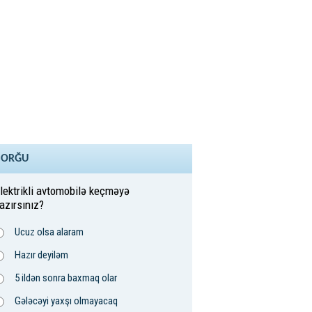
SORĞU
lektrikli avtomobilə keçməyə
azırsınız?
Ucuz olsa alaram
Hazır deyiləm
5 ildən sonra baxmaq olar
Gələcəyi yaxşı olmayacaq