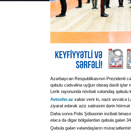
Azərbaycan Respublikasının Prezidenti cən
qəbulu cədvəlinə uyğun olaraq daxili işlər 
Lerik rayonunda növbəti vətəndaş qəbulu k
Avtosfer.az
xəbər verir ki, nazir əvvəlcə 
ziyarət edərək əziz xatirəsini dərin hörmət
Daha sonra Polis Şöbəsinin inzibati binası
eləcə də digər bölgələrdən qəbula gələn 348
Qəbula gələn vətəndaşların müraciətlərinin 