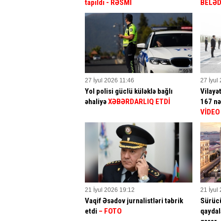
tapıldı - RƏSMİ
BELƏD
27 İyul 2026 11:46
27 İyul
Yol polisi güclü küləklə bağlı
Vilayə
əhaliyə
XƏBƏRDARLIQ ETDİ
167 nə
VİDEO
21 İyul 2026 19:12
21 İyul
Vaqif Əsədov jurnalistləri təbrik
Sürücü
etdi
– FOTO
qaydal