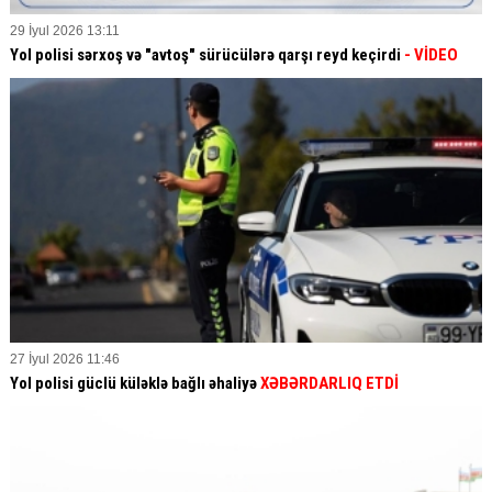
29 İyul 2026 13:11
Yol polisi sərxoş və "avtoş" sürücülərə qarşı reyd keçirdi
- VİDEO
27 İyul 2026 11:46
Yol polisi güclü küləklə bağlı əhaliyə
XƏBƏRDARLIQ ETDİ