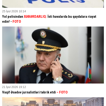
25 İyul 2026 10:14
Yol polisindən
XƏBƏRDARLIQ:
İsti havalarda bu qaydalara riayət
edin! -
FOTO
21 İyul 2026 19:12
Vaqif Əsədov jurnalistləri təbrik etdi
– FOTO