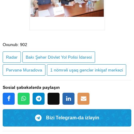
Oxunub
: 902
Radar
Bakı Şəhər Dövlət Yol Polisi İdarəsi
Pərvanə Muradova
1 nömrəli uşaq gənclər inkişaf mərkəzi
Sosial şəbəkələrdə paylaşın
Bizi Telegram-da izləyin