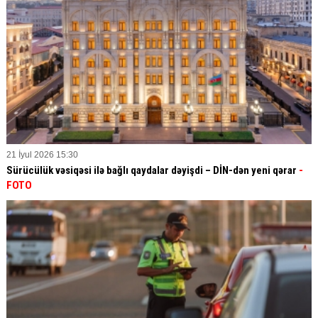
21 İyul 2026 15:30
Sürücülük vəsiqəsi ilə bağlı qaydalar dəyişdi – DİN-dən yeni qərar
-
FOTO