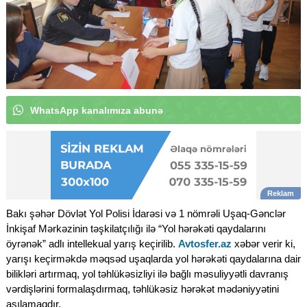
W
|
Bakı şəhər Dövlət Yol Polisi İdarəsi və 1 nömrəli Uşaq-Gənclər
İnkişaf Mərkəzinin təşkilatçılığı ilə “Yol hərəkəti qaydalarını
öyrənək” adlı intellekual yarış keçirilib.
Avtosfer.az
xəbər verir ki,
yarışı keçirməkdə məqsəd uşaqlarda yol hərəkəti qaydalarına dair
bilikləri artırmaq, yol təhlükəsizliyi ilə bağlı məsuliyyətli davranış
vərdişlərini formalaşdırmaq, təhlükəsiz hərəkət mədəniyyətini
aşılamaqdır.