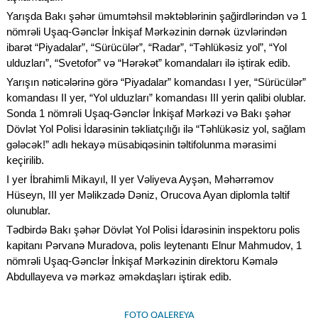
Yarışda Bakı şəhər ümumtəhsil məktəblərinin şağirdlərindən və 1
nömrəli Uşaq-Gənclər İnkişaf Mərkəzinin dərnək üzvlərindən
ibarət “Piyadalar”, “Sürücülər”, “Radar”, “Təhlükəsiz yol”, “Yol
ulduzları”, “Svetofor” və “Hərəkət” komandaları ilə iştirak edib.
Yarışın nəticələrinə görə “Piyadalar” komandası I yer, “Sürücülər”
komandası II yer, “Yol ulduzları” komandası III yerin qalibi olublar.
Sonda 1 nömrəli Uşaq-Gənclər İnkişaf Mərkəzi və Bakı şəhər
Dövlət Yol Polisi İdarəsinin təkliatçılığı ilə “Təhlükəsiz yol, sağlam
gələcək!” adlı hekayə müsabiqəsinin təltifolunma mərasimi
keçirilib.
I yer İbrahimli Mikayıl, II yer Vəliyeva Ayşən, Məhərrəmov
Hüseyn, III yer Məlikzadə Dəniz, Orucova Ayan diplomla təltif
olunublar.
Tədbirdə Bakı şəhər Dövlət Yol Polisi İdarəsinin inspektoru polis
kapitanı Pərvanə Muradova, polis leytenantı Elnur Mahmudov, 1
nömrəli Uşaq-Gənclər İnkişaf Mərkəzinin direktoru Kəmalə
Abdullayeva və mərkəz əməkdaşları iştirak edib.
FOTO QALEREYA