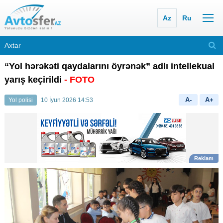
Az
Ru
“Yol hərəkəti qaydalarını öyrənək” adlı intellekual
yarış keçirildi
- FOTO
A-
A+
Yol polisi
10 İyun 2026 14:53