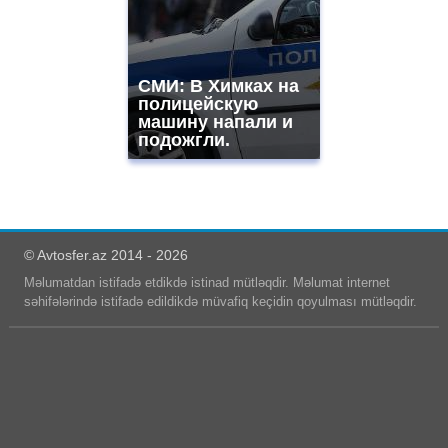
СМИ: В Химках на
полицейскую
машину напали и
подожгли.
© Avtosfer.az 2014 - 2026
Məlumatdan istifadə etdikdə istinad mütləqdir. Məlumat internet
səhifələrində istifadə edildikdə müvafiq keçidin qoyulması mütləqdir.