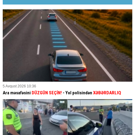
5 Avqust 2026 10:36
Ara məsafəsini
DÜZGÜN SEÇİN!
- Yol polisindən
XƏBƏRDARLIQ