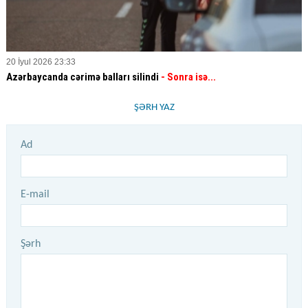
20 İyul 2026 23:33
Azərbaycanda cərimə balları silindi
- Sonra isə...
ŞƏRH YAZ
Ad
E-mail
Şərh