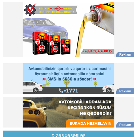
DİGƏR XƏBƏRLƏR