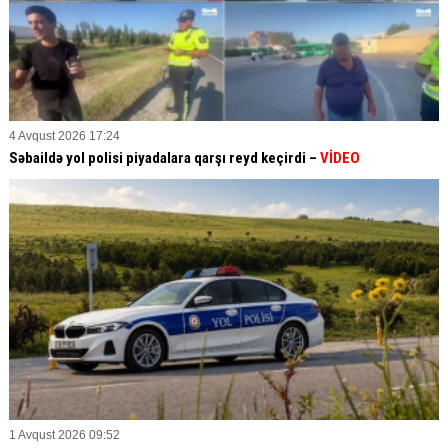
4 Avqust 2026 17:24
Səbaildə yol polisi piyadalara qarşı reyd keçirdi –
VİDEO
1 Avqust 2026 09:52