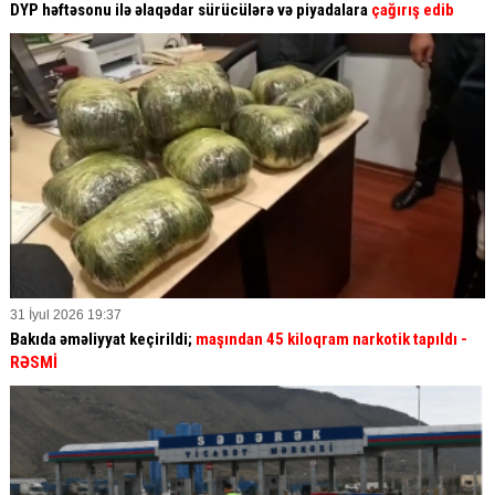
DYP həftəsonu ilə əlaqədar sürücülərə və piyadalara
çağırış edib
31 İyul 2026 19:37
Bakıda əməliyyat keçirildi;
maşından 45 kiloqram narkotik tapıldı -
RƏSMİ