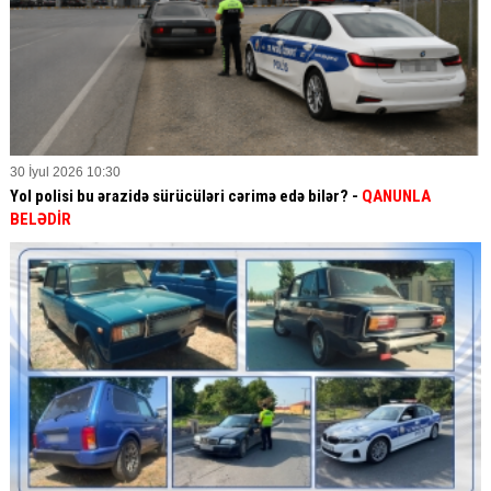
30 İyul 2026 10:30
Yol polisi bu ərazidə sürücüləri cərimə edə bilər? -
QANUNLA
BELƏDİR