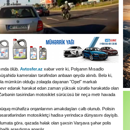
sında ölüb.
Avtosfer.az
xəbər verir ki, Polşanın Mısadlo
şahidə kameraları tərəfindən anbaan qeydə alınıb. Belə ki,
z sola mümkün olduğu zolaqda dayanan "Opel" markalı
nevr edərək hərəkət edən zaman yüksək sürətlə hərəkətdə olan
ərbənin təsirindən motosiklet sürücüsü bir neçə metr havada
ə hüquq-mühafizə orqanlarının əməkdaşları cəlb olunub. Polisin
əsarətlərindən motosikletçi hadisə yerindəcə dünyasını dəyişib.
umata görə, qəzada həlak olan şəxsin Varşava şəhər polis
 bağlı araşdırma aparılır.