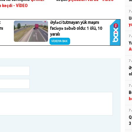
n keçdi
- VİDEO
7 
U
y
7 
Y
A
7 
Ə
o
7 
B
b
7 
Q
3