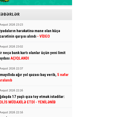
XƏBƏRLƏR
Avqust 2026 23:23
iyadaların hərəkətinə mane olan küçə
icarətinin qarşısı alındı
- VİDEO
Avqust 2026 23:02
ir neçə bank kartı olanlar üçün yeni limit
aydası
AÇIQLANDI
Avqust 2026 22:37
smayıllıda ağır yol qəzası baş verib,
5 nəfər
aralanıb
Avqust 2026 22:26
ğdaşda 17 yaşlı qıza toy etmək istədilər:
OLİS MÜDAXİLƏ ETDİ
- YENİLƏNİB
Avqust 2026 22:16