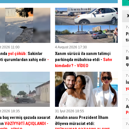
7 
P
t
t 2026 11:00
4 Avqust 2026 17:30
7 
anda
yol çöküb:
Sakinlər
Xanım sürücü ilə xanım təlimçi
B
əti qurumlardan xahiş edir
-
parkinqdə mübahisə etdi -
Səhv
q
kimdədir?
- VİDEO
7 
İ
y
7 
A
t 2026 18:35
31 İyul 2026 18:55
P
 baş vermiş qəzada xəsarət
Amalın anası Prezident İlham
rın
VƏZİYYƏTİ AÇIQLANDI -
Əliyevə müraciət etdi:
7 