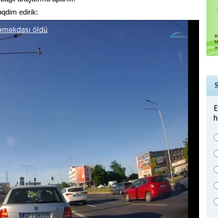
qdim edirik:
E
h