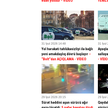
edən yoxdur
- VİDEO
YENİL
31 İyul 2026 14:48
31 İyul
Yol hərəkəti təhlükəsizliyi ilə bağlı
Ayaqla
yeni əməkdaşlıq dövrü başlayır
–
sallay
“Bolt”dan AÇIQLAMA - VİDEO
- VİDE
29 İyul 2026 20:15
29 İyul
Sürət həddini aşan sürücü ağır
Qaydal
qəza törətdi:
5 nəfər həyatını itirdi
sürücü