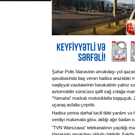
Şəhər Polis İdarəsinin əməkdaşı yol qəza
qəsəbəsində baş verən hadisə ərazidəki mü
nəqliyyat vasitələrinin hərəkətinin yalnı
avtomobilin sürücüsü qəfil sağ zolağa ma
“Yamaha” markalı motosikletlə toqquşub. Z
uçaraq asfalta çırpılıb.
Hadisə yerinə dərhal təcili tibbi yardım v
verdiyi məlumata görə, aldığı ağır bədən x
"TVN Warszawa" telekanalının yaydığı məl
idarəsinin əməkdaşı olduğu bildirilir. Faktla