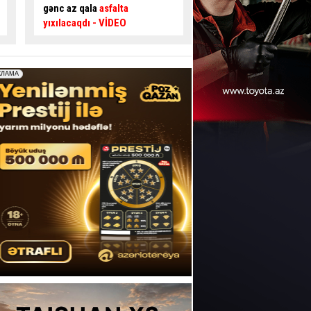
təsir edir? –
Usta AÇIQLADI
təhlükəli ötmə - Sür
şəraiti yaratdı
- VİDE