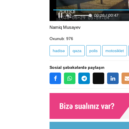
Namiq Musayev
Oxunub
: 976
hadisə
qəza
polis
motosiklet
Sosial şəbəkələrdə paylaşın