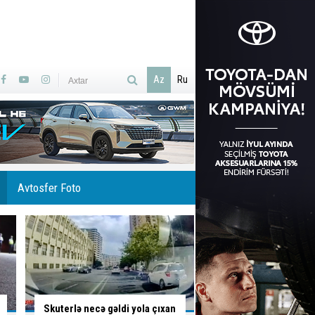
Az
Ru
Avtosfer Foto
İsti hava avtomobilə necə
Ölümlə yadda qalan 