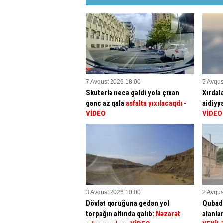
7 Avqust 2026 18:00
5 Avqus
Skuterlə necə gəldi yola çıxan
Xırdal
gənc az qala
asfalta yıxılacaqdı
-
aidiyy
VİDEO
VİDEO
3 Avqust 2026 10:00
2 Avqus
Dövlət qoruğuna gedən yol
Qubada
torpağın altında qalıb:
Nəzarət
alanla