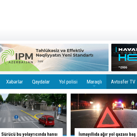
Xəbərlər
Qaydalar
Yol polisi
Maraqlı
Avtosfer TV
+
İsmayıllıda ağır yol qəzası baş
Skuterlə necə gəldi yola çıxan