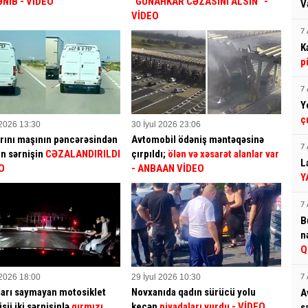
ƏNİB
- VİDEO
“GÜNAHKAR CƏZASINI ALSIN” -
V
VİDEO
7 
K
p
7 
Y
ç
 2026 13:30
30 İyul 2026 23:06
rını maşının pəncərəsindən
Avtomobil ödəniş məntəqəsinə
7 
an sərnişin
CƏZALANDIRILDI
çırpıldı;
ölən və xəsarət alanlar var
L
O
- ANBAAN VİDEO
Y
7 
B
n
Q
 2026 18:00
29 İyul 2026 10:30
7 
arı saymayan motosiklet
Novxanıda qadın sürücü yolu
A
sü iki sərnişinlə
qırmızı
keçən
piyadaları vurdu
- VİDEO
s