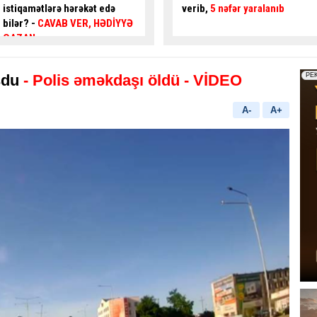
verib,
5 nəfər yaralanıb
gənc az qala
asfalta
yıxılacaqdı
- VİDEO
şdu
- Polis əməkdaşı öldü - VİDEO
A-
A+