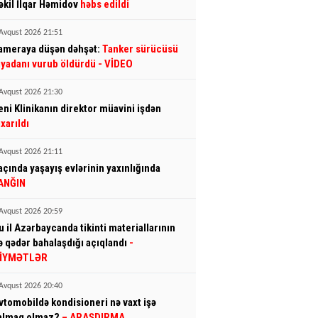
əkil İlqar Həmidov
həbs edildi
Avqust 2026 21:51
ameraya düşən dəhşət:
Tanker sürücüsü
iyadanı vurub öldürdü
- VİDEO
Avqust 2026 21:30
eni Klinikanın direktor müavini işdən
ıxarıldı
Avqust 2026 21:11
açında yaşayış evlərinin yaxınlığında
ANĞIN
Avqust 2026 20:59
u il Azərbaycanda tikinti materiallarının
ə qədər bahalaşdığı açıqlandı
-
İYMƏTLƏR
Avqust 2026 20:40
vtomobildə kondisioneri nə vaxt işə
almaq olmaz?
– ARAŞDIRMA