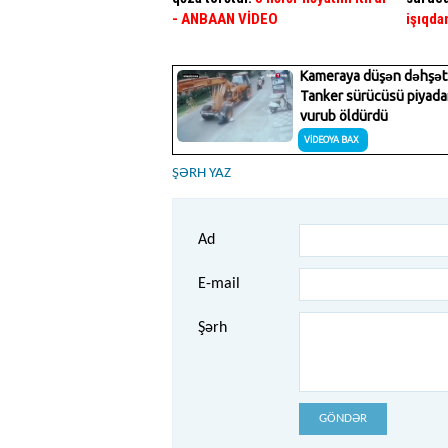
- ANBAAN VİDEO
işıqda
ŞƏRH YAZ
Ad
E-mail
Şərh
GÖNDƏR