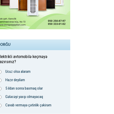
SORĞU
lektrikli avtomobilə keçməyə
azırsınız?
Ucuz olsa alaram
Hazır deyiləm
5 ildən sonra baxmaq olar
Gələcəyi yaxşı olmayacaq
Cavab verməyə çətinlik çəkirəm