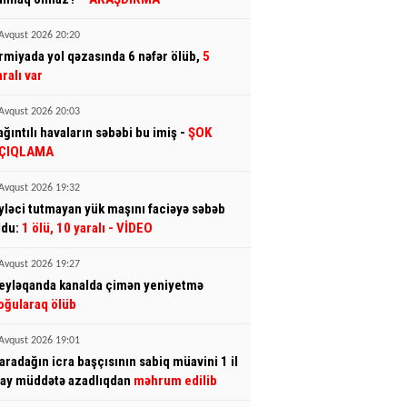
Avqust 2026 20:20
rmiyada yol qəzasında 6 nəfər ölüb,
5
aralı var
Avqust 2026 20:03
ağıntılı havaların səbəbi bu imiş -
ŞOK
ÇIQLAMA
Avqust 2026 19:32
yləci tutmayan yük maşını faciəyə səbəb
ldu:
1 ölü, 10 yaralı
- VİDEO
Avqust 2026 19:27
eyləqanda kanalda çimən yeniyetmə
oğularaq ölüb
Avqust 2026 19:01
aradağın icra başçısının sabiq müavini 1 il
 ay müddətə azadlıqdan
məhrum edilib