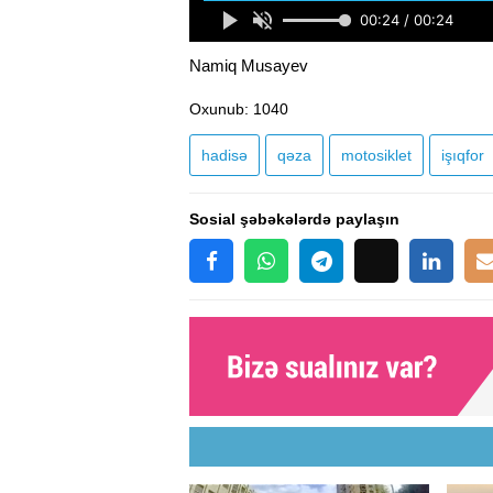
Namiq Musayev
Oxunub
: 1040
hadisə
qəza
motosiklet
işıqfor
Sosial şəbəkələrdə paylaşın