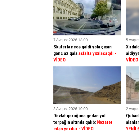
7 Avqust 2026 18:00
5 Avqus
Skuterlə necə gəldi yola çıxan
Xırdal
gənc az qala
asfalta yıxılacaqdı
-
aidiyy
VİDEO
VİDEO
3 Avqust 2026 10:00
2 Avqus
Dövlət qoruğuna gedən yol
Qubada
torpağın altında qalıb:
Nəzarət
alanla
edən yoxdur
- VİDEO
YENİL