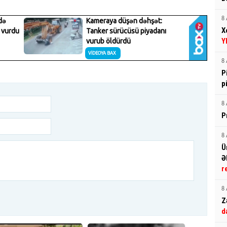
8 
X
Y
8 
P
p
8 
P
8 
Ü
Ə
r
8 
Z
d