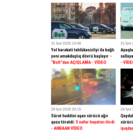
31 İyul 2026 14:48
31 İyul
Yol hərəkəti təhlükəsizliyi ilə bağlı
Ayaqla
yeni əməkdaşlıq dövrü başlayır
–
sallay
“Bolt”dan AÇIQLAMA - VİDEO
- VİDE
29 İyul 2026 20:15
29 İyul
Sürət həddini aşan sürücü ağır
Qaydal
qəza törətdi:
5 nəfər həyatını itirdi
sürücü
- ANBAAN VİDEO
işıqda