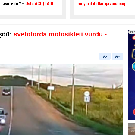
milyard dollar qazanacaq
etməyən piyadanı maşın
vurdu -
VİDEO
şdü;
svetoforda motosikleti vurdu -
A-
A+