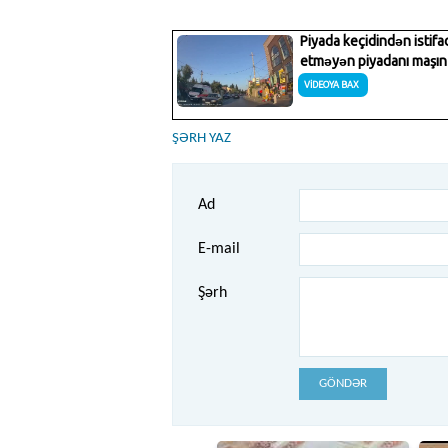
ŞƏRH YAZ
Ad
E-mail
Şərh
GÖNDƏR