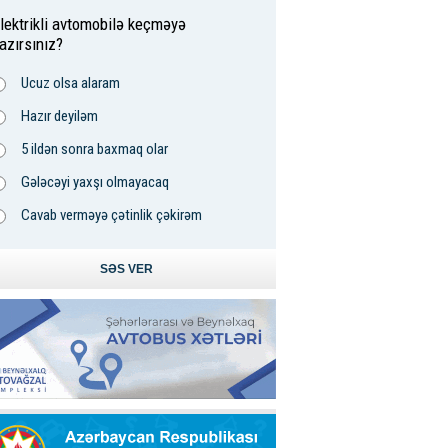
lektrikli avtomobilə keçməyə
azırsınız?
Ucuz olsa alaram
Hazır deyiləm
5 ildən sonra baxmaq olar
Gələcəyi yaxşı olmayacaq
Cavab verməyə çətinlik çəkirəm