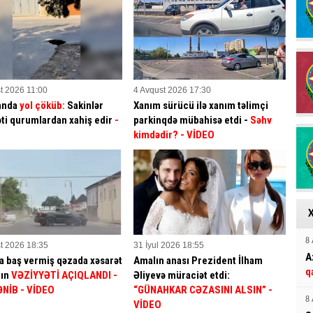
t 2026 11:00
4 Avqust 2026 17:30
anda
yol çöküb:
Sakinlər
Xanım sürücü ilə xanım təlimçi
əti qurumlardan xahiş edir
-
parkinqdə mübahisə etdi -
Səhv
kimdədir?
- VİDEO
8 
t 2026 18:35
31 İyul 2026 18:55
A
 baş vermiş qəzada xəsarət
Amalın anası Prezident İlham
q
rın
VƏZİYYƏTİ AÇIQLANDI -
Əliyevə müraciət etdi:
ƏNİB
- VİDEO
“GÜNAHKAR CƏZASINI ALSIN” -
8 
VİDEO