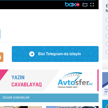
E
h
Bizi Telegram-da izləyin
DİGƏR XƏBƏRLƏR