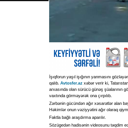
İşıqforun yaşıl işığının yanmasını gözləy
qalıb.
Avtosfer.az
xəbər verir ki, Tatarıs
arxasında olan sürücü günəş şüalarının g
vaxtında görməyərək ona çırpılıb.
Zərbənin gücündən ağır xəsarətlər alan bayk
Həkimlər onun vəziyyətini ağır olaraq qiymət
Faktla bağlı araşdırma aparılır.
Sözügedən hadisənin videosunu təqdim edi