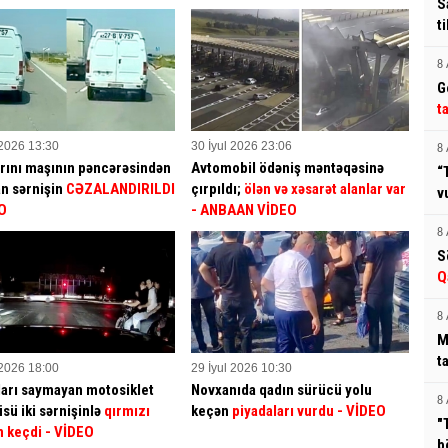
S
t
8 
G
t
 2026 13:30
30 İyul 2026 23:06
8 
rını maşının pəncərəsindən
Avtomobil ödəniş məntəqəsinə
“
an sərnişin
CƏZALANDIRILDI
çırpıldı;
ölən və xəsarət alanlar var
v
O
- ANBAAN VİDEO
8 
S
Q
8 
M
t
 2026 18:00
29 İyul 2026 10:30
arı saymayan motosiklet
Novxanıda qadın sürücü yolu
8 
sü iki sərnişinlə
qırmızı
keçən
piyadaları vurdu
- VİDEO
"
n keçdi
- VİDEO
b