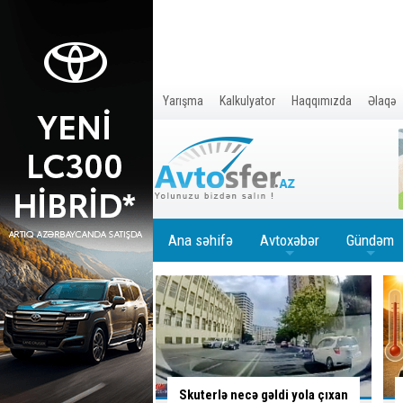
Yarışma
Kalkulyator
Haqqımızda
Əlaqə
Ana səhifə
Avtoxəbər
Gündəm
+
+
 necə gəldi yola çıxan
İsti hava avtomobilə necə