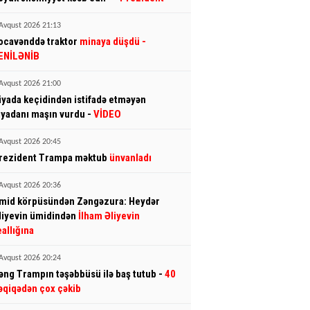
Avqust 2026 21:13
ocavənddə traktor
minaya düşdü
-
ENİLƏNİB
Avqust 2026 21:00
iyada keçidindən istifadə etməyən
iyadanı maşın vurdu -
VİDEO
Avqust 2026 20:45
rezident Trampa məktub
ünvanladı
Avqust 2026 20:36
mid körpüsündən Zəngəzura: Heydər
liyevin ümidindən
İlham Əliyevin
eallığına
Avqust 2026 20:24
əng Trampın təşəbbüsü ilə baş tutub -
40
əqiqədən çox çəkib