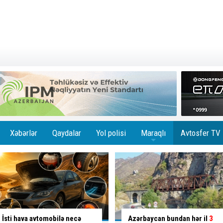
Xəbərlər
Qaydalar
Yol polisi
Maraqlı
Avtosfer TV
+
Azərbaycan bundan hər il
3
Piyada keçidindən istifadə