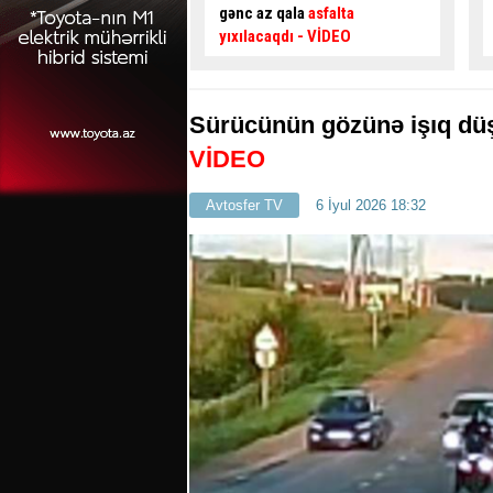
qala
asfalta
təsir edir? –
Usta AÇIQLADI
qdı
- VİDEO
Sürücünün gözünə işıq dü
VİDEO
Avtosfer TV
6 İyul 2026 18:32