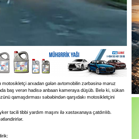
ən motosikletçi arxadan gələn avtomobilin zərbəsinə məruz
tanda baş verən hadisə anbaan kameraya düşüb. Belə ki, sükan
özünü qamaşdırması səbəbindən qarşıdakı motosikletçini
er təcili tibbi yardım maşını ilə xəstəxanaya çatdırılıb.
ləndirirlər.
rik: