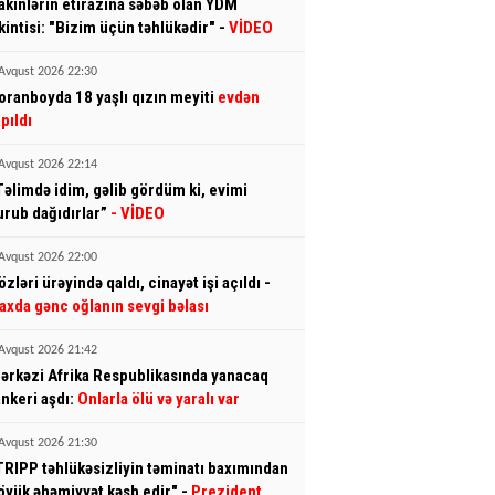
akinlərin etirazına səbəb olan YDM
ikintisi: "Bizim üçün təhlükədir" -
VİDEO
Avqust 2026 22:30
oranboyda 18 yaşlı qızın meyiti
evdən
apıldı
Avqust 2026 22:14
Təlimdə idim, gəlib gördüm ki, evimi
urub dağıdırlar”
- VİDEO
Avqust 2026 22:00
özləri ürəyində qaldı, cinayət işi açıldı -
axda gənc oğlanın sevgi bəlası
Avqust 2026 21:42
ərkəzi Afrika Respublikasında yanacaq
ankeri aşdı:
Onlarla ölü və yaralı var
Avqust 2026 21:30
TRIPP təhlükəsizliyin təminatı baxımından
öyük əhəmiyyət kəsb edir" -
Prezident