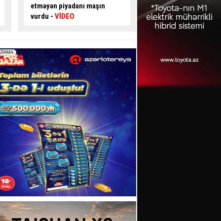
oğurlayan şəxs
saxlanıldı
sexi yandı
- VİDEO