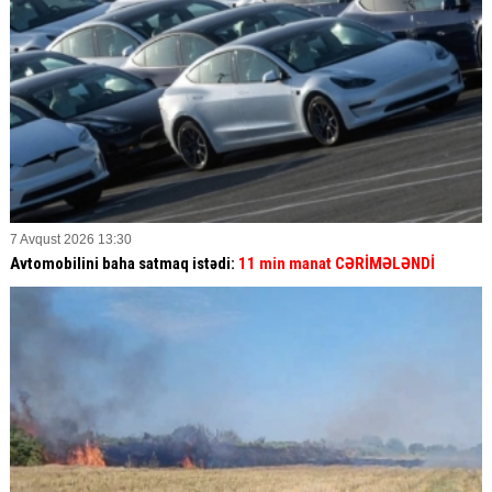
7 Avqust 2026 13:30
Avtomobilini baha satmaq istədi:
11 min manat CƏRİMƏLƏNDİ