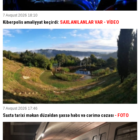
7 Avqust 2026 18:10
Kiberpolis əməliyyat keçirdi:
SAXLANILANLAR VAR
- VİDEO
7 Avqust 2026 17:46
Saxta tarixi məkan düzəldən şəxsə həbs və cərimə cəzası
- FOTO