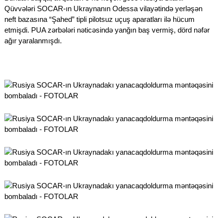
Qüvvələri SOCAR-ın Ukraynanın Odessa vilayətində yerləşən
neft bazasına “Şahed” tipli pilotsuz uçuş aparatları ilə hücum
etmişdi. PUA zərbələri nəticəsində yanğın baş vermiş, dörd nəfər
ağır yaralanmışdı.