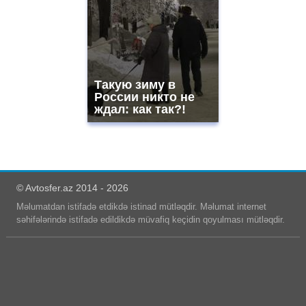
Такую зиму в
России никто не
ждал: как так?!
© Avtosfer.az 2014 - 2026
Məlumatdan istifadə etdikdə istinad mütləqdir. Məlumat internet
səhifələrində istifadə edildikdə müvafiq keçidin qoyulması mütləqdir.