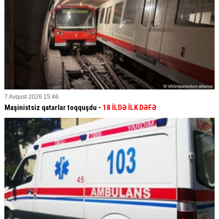
7 Avqust 2026 15:46
Maşinistsiz qatarlar toqquşdu -
18 İLDƏ İLK DƏFƏ