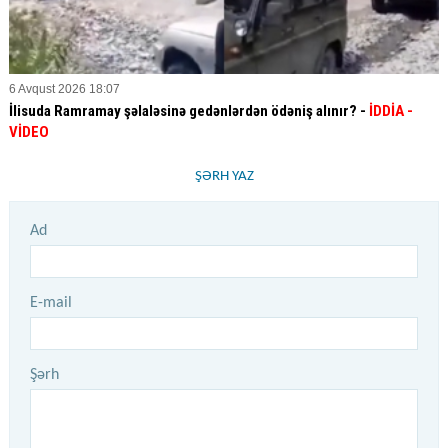
6 Avqust 2026 18:07
İlisuda Ramramay şəlaləsinə gedənlərdən ödəniş alınır? -
İDDİA
-
VİDEO
ŞƏRH YAZ
Ad
E-mail
Şərh