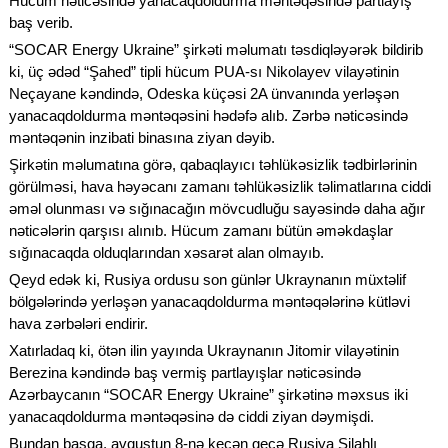
Hücum nəticəsində yanacaqdoldurma məntəqəsində partlayış
baş verib.
“SOCAR Energy Ukraine” şirkəti məlumatı təsdiqləyərək bildirib
ki, üç ədəd “Şahed” tipli hücum PUA-sı Nikolayev vilayətinin
Neçayane kəndində, Odeska küçəsi 2A ünvanında yerləşən
yanacaqdoldurma məntəqəsini hədəfə alıb. Zərbə nəticəsində
məntəqənin inzibati binasına ziyan dəyib.
Şirkətin məlumatına görə, qabaqlayıcı təhlükəsizlik tədbirlərinin
görülməsi, hava həyəcanı zamanı təhlükəsizlik təlimatlarına ciddi
əməl olunması və sığınacağın mövcudluğu sayəsində daha ağır
nəticələrin qarşısı alınıb. Hücum zamanı bütün əməkdaşlar
sığınacaqda olduqlarından xəsarət alan olmayıb.
Qeyd edək ki, Rusiya ordusu son günlər Ukraynanın müxtəlif
bölgələrində yerləşən yanacaqdoldurma məntəqələrinə kütləvi
hava zərbələri endirir.
Xatırladaq ki, ötən ilin yayında Ukraynanın Jitomir vilayətinin
Berezina kəndində baş vermiş partlayışlar nəticəsində
Azərbaycanın “SOCAR Energy Ukraine” şirkətinə məxsus iki
yanacaqdoldurma məntəqəsinə də ciddi ziyan dəymişdi.
Bundan başqa, avqustun 8-nə keçən gecə Rusiya Silahlı