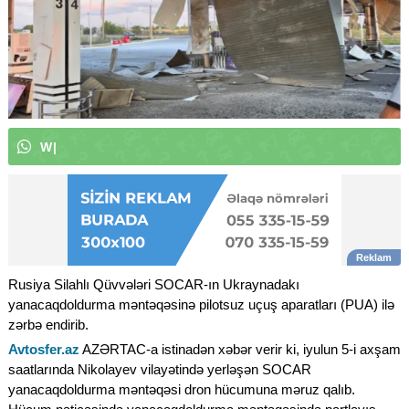
W
h
a
t
s
A
p
p
k
a
n
a
l
ı
m
ı
z
a
a
b
|
Rusiya Silahlı Qüvvələri SOCAR-ın Ukraynadakı
yanacaqdoldurma məntəqəsinə pilotsuz uçuş aparatları (PUA) ilə
zərbə endirib.
Avtosfer.az
AZƏRTAC-a istinadən xəbər verir ki, iyulun 5-i axşam
saatlarında Nikolayev vilayətində yerləşən SOCAR
yanacaqdoldurma məntəqəsi dron hücumuna məruz qalıb.