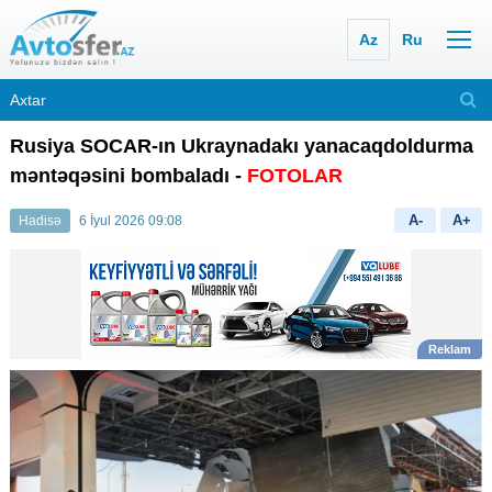
Az
Ru
Rusiya SOCAR-ın Ukraynadakı yanacaqdoldurma
məntəqəsini bombaladı -
FOTOLAR
A-
A+
Hadisə
6 İyul 2026 09:08