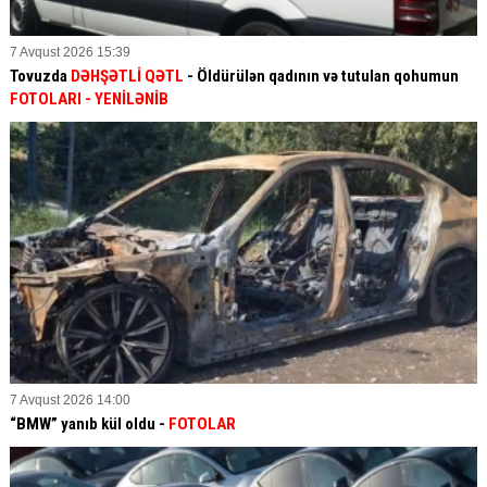
7 Avqust 2026 15:39
Tovuzda
DƏHŞƏTLİ QƏTL
- Öldürülən qadının və tutulan qohumun
FOTOLARI
- YENİLƏNİB
7 Avqust 2026 14:00
“BMW” yanıb kül oldu -
FOTOLAR