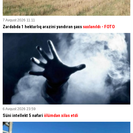
7 Avqust 2026 11:11
Zərdabda 1 hektarlıq ərazini yandıran şəxs
saxlanıldı
- FOTO
6 Avqust 2026 23:59
Süni intellekt 5 nəfəri
ölümdən xilas etdi