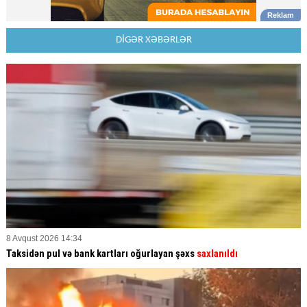
DİGƏR XƏBƏRLƏR
8 Avqust 2026 14:34
Taksidən pul və bank kartları oğurlayan şəxs
saxlanıldı