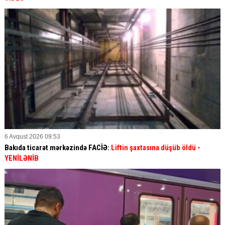
6 Avqust 2026 09:53
Bakıda ticarət mərkəzində FACİƏ:
Liftin şaxtasına düşüb öldü
-
YENİLƏNİB