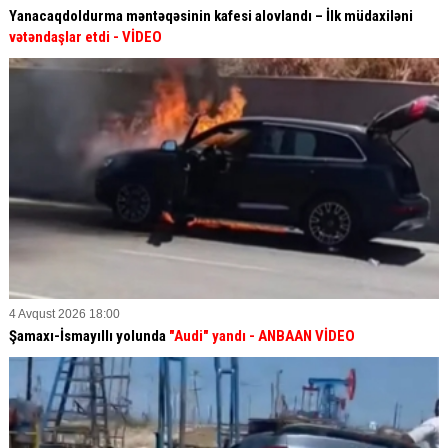
Yanacaqdoldurma məntəqəsinin kafesi alovlandı – İlk müdaxiləni
vətəndaşlar etdi
- VİDEO
4 Avqust 2026 18:00
Şamaxı-İsmayıllı yolunda
"Audi" yandı - ANBAAN VİDEO