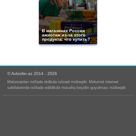
В магазинах России
ажиотаж из-за этого
продукта: что купить?
© Avtosfer.az 2014 - 2026
Məlumatdan istifadə etdikdə istinad mütləqdir. Məlumat internet
səhifələrində istifadə edildikdə müvafiq keçidin qoyulması mütləqdir.