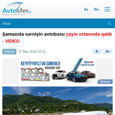
Az
Ru
Şamaxıda sərnişin avtobusu
çayın ortasında qaldı
- VİDEO
A-
A+
Hadisə
27 May 2026 18:10