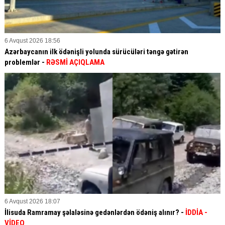
6 Avqust 2026 18:56
Azərbaycanın ilk ödənişli yolunda sürücüləri təngə gətirən
problemlər -
RƏSMİ AÇIQLAMA
6 Avqust 2026 18:07
İlisuda Ramramay şəlaləsinə gedənlərdən ödəniş alınır? -
İDDİA
-
VİDEO