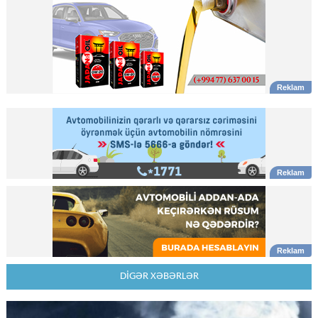
DİGƏR XƏBƏRLƏR