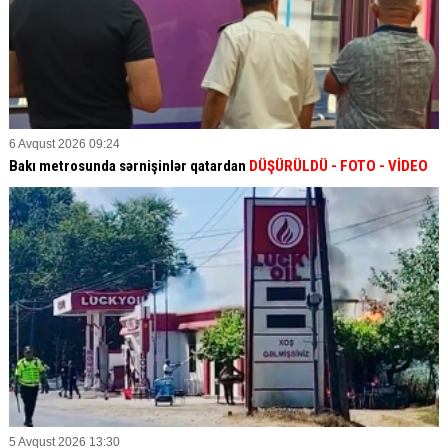
6 Avqust 2026 09:24
Bakı metrosunda sərnişinlər qatardan
DÜŞÜRÜLDÜ - FOTO - VİDEO
5 Avqust 2026 13:30