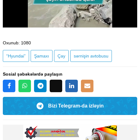
Oxunub
: 1080
“Hyundai”
Şamaxı
Çay
sərnişin avtobusu
Sosial şəbəkələrdə paylaşın
Bizi Telegram-da izləyin