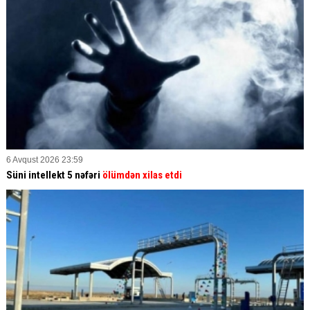
6 Avqust 2026 23:59
Süni intellekt 5 nəfəri
ölümdən xilas etdi