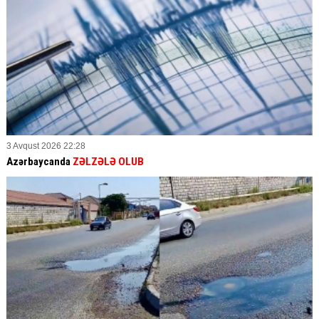
3 Avqust 2026 22:28
Azərbaycanda
ZƏLZƏLƏ OLUB