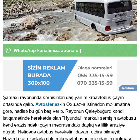
W
h
a
t
s
A
|
Şamaxı rayonunda sərnişinləri daşıyan mikroavtobus çayın
ortasında qalıb.
Avtosfer.az
-ın Oxu.az-a istinadən məlumatına
görə, hadisə bu gün baş verib. Rayonun Qaleybuğurd kəndi
istiqamətində hərəkətdə olan "Hyundai" markalı sərnişin avtobusu
kənd ərazisindəki çayın məcrasındakı daşlıq və lillik əraziyə
düşüb. Nəticədə avtobus hərəkətini davam etdirə bilməyib.
Hazırda sərnişinlərlə dolu mikroavtobusun ərazidən çıxarılması