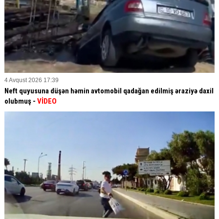
4 Avqust 2026 17:39
Neft quyusuna düşən həmin avtomobil qadağan edilmiş əraziyə daxil
olubmuş -
VİDEO