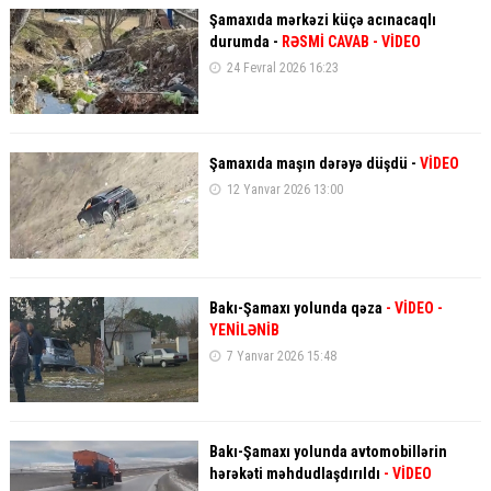
Şamaxıda mərkəzi küçə acınacaqlı
durumda -
RƏSMİ CAVAB
- VİDEO
24 Fevral 2026 16:23
Şamaxıda maşın dərəyə düşdü -
VİDEO
12 Yanvar 2026 13:00
Bakı-Şamaxı yolunda qəza
- VİDEO
-
YENİLƏNİB
7 Yanvar 2026 15:48
Bakı-Şamaxı yolunda avtomobillərin
hərəkəti məhdudlaşdırıldı
- VİDEO