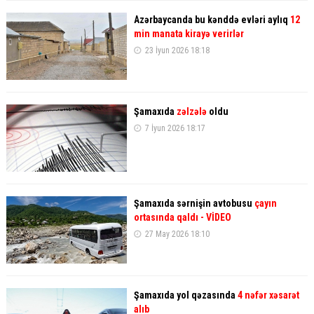
Azərbaycanda bu kənddə evləri aylıq
12
min manata kirayə verirlər
23 İyun 2026 18:18
Şamaxıda
zəlzələ
oldu
7 İyun 2026 18:17
Şamaxıda sərnişin avtobusu
çayın
ortasında qaldı - VİDEO
27 May 2026 18:10
Şamaxıda yol qəzasında
4 nəfər xəsarət
alıb