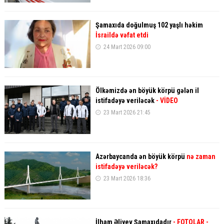
Şamaxıda doğulmuş 102 yaşlı həkim
İsraildə vəfat etdi
24 Mart 2026 09:00
Ölkəmizdə ən böyük körpü gələn il
istifadəyə veriləcək
- VİDEO
23 Mart 2026 21:45
Azərbaycanda ən böyük körpü
nə zaman
istifadəyə veriləcək?
23 Mart 2026 18:36
İlham Əliyev Şamaxıdadır
- FOTOLAR
-