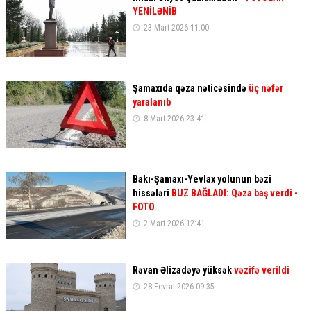
YENİLƏNİB
23 Mart 2026 11:00
Şamaxıda qəza nəticəsində
üç nəfər
yaralanıb
8 Mart 2026 23:41
Bakı-Şamaxı-Yevlax yolunun bəzi
hissələri
BUZ BAĞLADI: Qəza baş verdi
-
FOTO
2 Mart 2026 12:41
Rəvan Əlizadəyə yüksək
vəzifə verildi
28 Fevral 2026 09:35