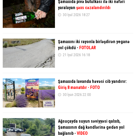
Şamaxıda pivə butulkası ilə iki nəfəri
yaralayan
şəxs cəzalandırıldı
30 İyul 2026 18:27
Şamaxını iki rayonla birləşdirən yeganə
yol çökdü -
FOTOLAR
21 İyul 2026 16:18
Şamaxıda lavanda həvəsi cib yandırır:
Giriş 8 manatdır - FOTO
30 İyun 2026 22:00
Ağsuçayda suyun səviyyəsi qalxıb,
Şamaxının dağ kəndlərinə gedən yol
bağlanıb -
VİDEO