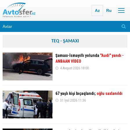
Az
Ru
TEQ - ŞAMAXI
Şamaxı-İsmayıllı yolunda
"Audi" yandı -
ANBAAN VİDEO
4 Avqust 2026 18:00
67 yaşlı kişi bıçaqlandı;
oğlu saxlanıldı
31 İyul 2026 11:36