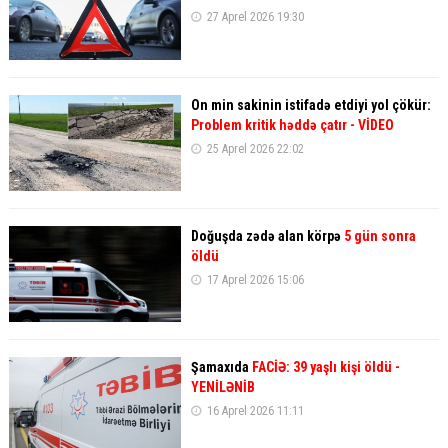
27 Aprel 2026 19:30
On min sakinin istifadə etdiyi yol çökür:
Problem kritik həddə çatır - VİDEO
25 Aprel 2026 22:02
Doğuşda zədə alan körpə
5 gün sonra
öldü
17 Aprel 2026 15:06
Şamaxıda
FACİƏ: 39 yaşlı kişi öldü
-
YENİLƏNİB
16 Aprel 2026 11:11