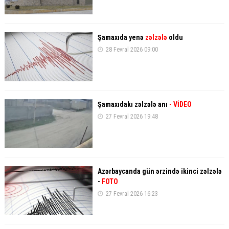
Şamaxıda yenə
zəlzələ
oldu
28 Fevral 2026 09:00
Şamaxıdakı zəlzələ anı
- VİDEO
27 Fevral 2026 19:48
Azərbaycanda gün ərzində ikinci zəlzələ
-
FOTO
27 Fevral 2026 16:23