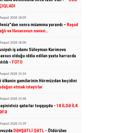
ÇIQLADI
Avqust 2026 16:09
Beniz”dən sonra müəmma yarandı –
Rəşad
ağlı və Həsənovun nəvəsi…
Avqust 2026 16:00
usiyalı iş adamı Süleyman Kərimova
əxsus olduğu iddia edilən yaxta hərracda
atılıb -
FOTO
Avqust 2026 15:54
ki ölkənin gəmilərinin Hörmüzdən keçidini
adağan etmək istəyirlər
Avqust 2026 15:46
aşinistsiz qatarlar toqquşdu -
18 İLDƏ İLK
ƏFƏ
Avqust 2026 15:39
ovuzda
DƏHŞƏTLİ QƏTL
- Öldürülən