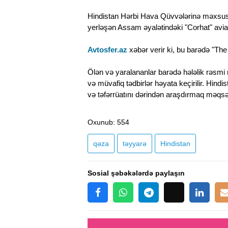
Hindistan Hərbi Hava Qüvvələrinə məxsus "
yerləşən Assam əyalətindəki "Corhat" avi
Avtosfer.az
xəbər verir ki, bu barədə "The
Ölən və yaralananlar barədə hələlik rəsmi 
və müvafiq tədbirlər həyata keçirilir. Hindi
və təfərrüatını dərindən araşdırmaq məqsəd
Oxunub
: 554
qəza
təyyarə
Hindistan
Sosial şəbəkələrdə paylaşın