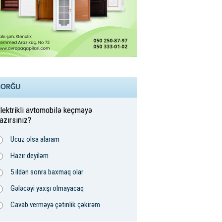
SORĞU
lektrikli avtomobilə keçməyə
azırsınız?
Ucuz olsa alaram
Hazır deyiləm
5 ildən sonra baxmaq olar
Gələcəyi yaxşı olmayacaq
Cavab verməyə çətinlik çəkirəm