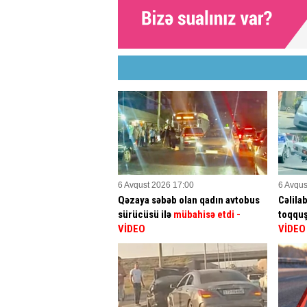
6 Avqust 2026 17:00
6 Avqus
Qəzaya səbəb olan qadın avtobus
Cəlila
sürücüsü ilə
mübahisə etdi
-
toqqu
VİDEO
VİDEO