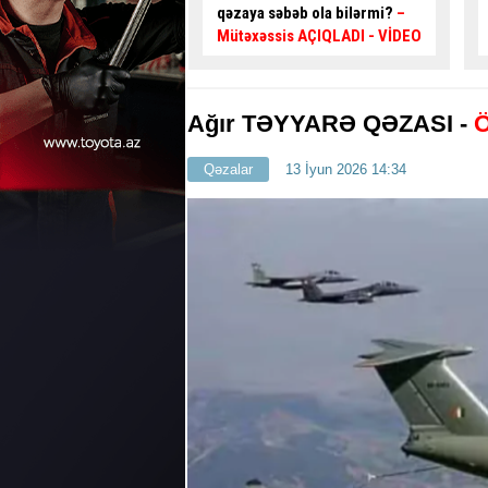
əbəb ola bilərmi?
–
diqqətli olun:
100 manat
sis AÇIQLADI - VİDEO
cərimə yazılır
- VİDEO
Ağır TƏYYARƏ QƏZASI -
Qəzalar
13 İyun 2026 14:34