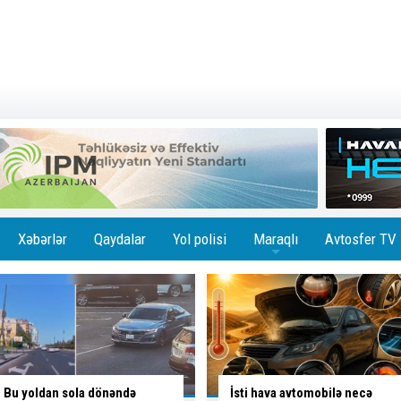
Xəbərlər
Qaydalar
Yol polisi
Maraqlı
Avtosfer TV
+
İsti hava avtomobilə necə
Ölümlə yadda qalan yolda