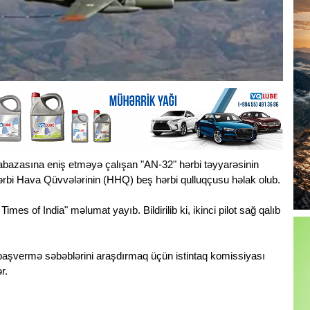
abazasına eniş etməyə çalışan "AN-32" hərbi təyyarəsinin
rbi Hava Qüvvələrinin (HHQ) beş hərbi qulluqçusu həlak olub.
imes of India" məlumat yayıb. Bildirilib ki, ikinci pilot sağ qalıb
başvermə səbəblərini araşdırmaq üçün istintaq komissiyası
r.