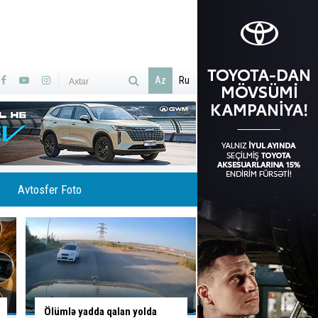
Az
Ru
Avtosfer Foto
Yolu bağladı, geriyə sürərək
Piyada keçidini zəbt 