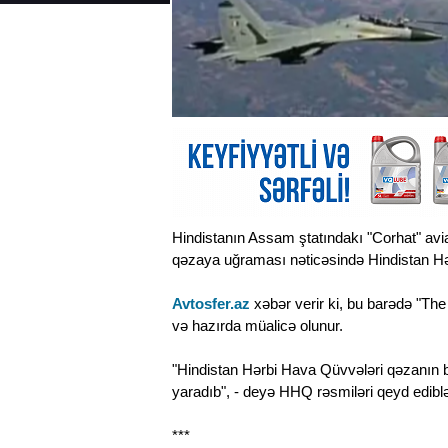
Hindistanın Assam ştatındakı "Corhat" avi
qəzaya uğraması nəticəsində Hindistan Hə
Avtosfer.az
xəbər verir ki, bu barədə "The T
və hazırda müalicə olunur.
"Hindistan Hərbi Hava Qüvvələri qəzanın 
yaradıb", - deyə HHQ rəsmiləri qeyd ediblə
***