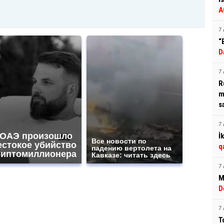
A
7 
“
D
7 
R
m
s
7 
 ОАЭ произошло
İ
Все новости по
естокое убийство
q
падению вертолета на
риптомиллионера
Кавказе: читать здесь
7 
M
D
7 
T