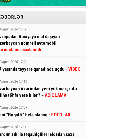
XƏBƏRLƏR
Avqust 2026 17:30
vropadan Rusiyaya mal daşıyan
zərbaycan nömrəli avtomobil
ürcüstanda saxlanıldı
Avqust 2026 17:24
7 yaşında təyyarə qanadında uçdu
- VİDEO
Avqust 2026 17:16
zərbaycan üzərindən yeni yük marşrutu
ülhə töhfə verə bilər? –
AÇIQLAMA
Avqust 2026 17:09
eni “Bugatti” belə olacaq -
FOTOLAR
Avqust 2026 17:00
ardım adı ilə təqaüdçüləri aldadan şəxs