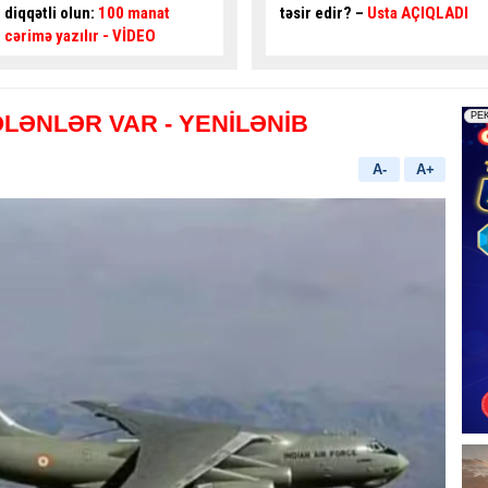
təsir edir? –
Usta AÇIQLADI
təhlükəli ötmə - Sürücü
qəza
şəraiti yaratdı
- VİDEO
ÖLƏNLƏR VAR
- YENİLƏNİB
A-
A+