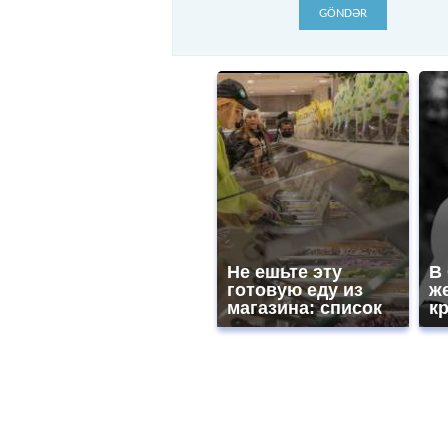
GÖNDƏR
Не ешьте эту
В
готовую еду из
ж
магазина: список
к