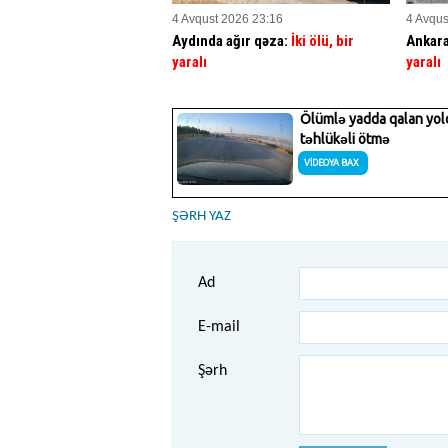
4 Avqust 2026 23:16
4 Avqus
Aydında ağır qəza:
İki ölü, bir
Ankara
yaralı
yaralı
ŞƏRH YAZ
Ad
E-mail
Şərh