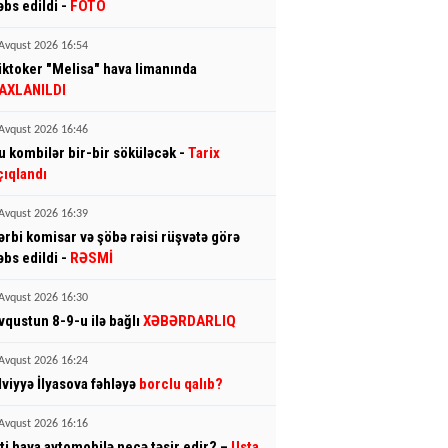
əbs edildi -
FOTO
Avqust 2026 16:54
iktoker "Melisa" hava limanında
AXLANILDI
Avqust 2026 16:46
u kombilər bir-bir söküləcək -
Tarix
çıqlandı
Avqust 2026 16:39
ərbi komisar və şöbə rəisi rüşvətə görə
əbs edildi -
RƏSMİ
Avqust 2026 16:30
vqustun 8-9-u ilə bağlı
XƏBƏRDARLIQ
Avqust 2026 16:24
lviyyə İlyasova fəhləyə
borclu qalıb?
Avqust 2026 16:16
sti hava avtomobilə necə təsir edir? –
Usta