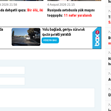
h
t 2026 21:58
4 Avqust 2026 21:15
da dəhşətli qəza:
Bir ölü, iki
Rusiyada avtobusla yük maşını
7 
toqquşdu:
11 nəfər yaralandı
T
S
7 
B
a
7 
H
h
7 
A
7 
Ü
7 
İ