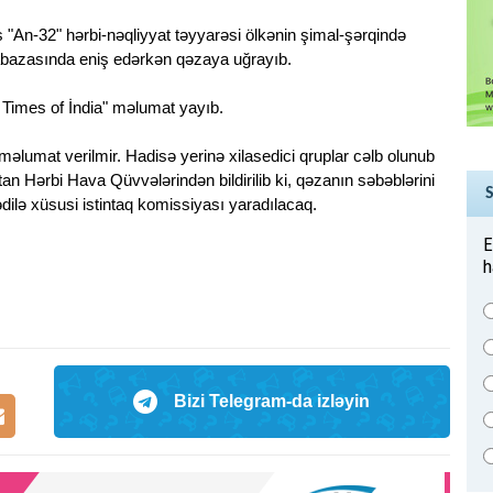
An-32" hərbi-nəqliyyat təyyarəsi ölkənin şimal-şərqində
abazasında eniş edərkən qəzaya uğrayıb.
 Times of İndia" məlumat yayıb.
məlumat verilmir. Hadisə yerinə xilasedici qruplar cəlb olunub
stan Hərbi Hava Qüvvələrindən bildirilib ki, qəzanın səbəblərini
ilə xüsusi istintaq komissiyası yaradılacaq.
E
h
Bizi Telegram-da izləyin