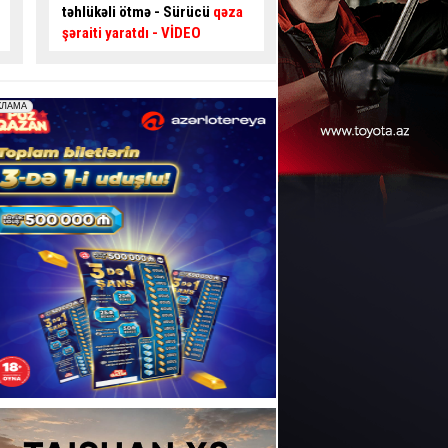
qəza şəraiti yaratdı –
99-GG-
əngəlli şəxsi yola çı
189
- VİDEO
məcbur qoydu
- FOT