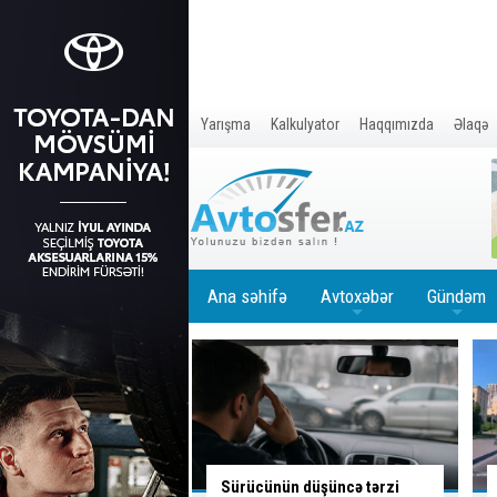
Yarışma
Kalkulyator
Haqqımızda
Əlaqə
Ana səhifə
Avtoxəbər
Gündəm
+
+
ün düşüncə tərzi
Bu yoldan sola dönəndə