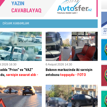
DİGƏR XƏBƏRLƏR
t 2026 16:30
6 Avqust 2026 14:30
badda “Prius” və “VAZ”
Bakının mərkəzində iki sərnişin
şdu,
sərnişin xəsarət aldı
-
avtobusu
toqquşdu
- FOTO