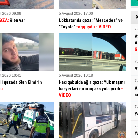
t 2026 09:09
5 Avqust 2026 17:00
ƏZA:
ölən var
Lökbatanda qəza: “Mercedes” və
“Toyota”
toqquşdu
- VİDEO
7 
A
A
G
7 
9
t 2026 10:41
5 Avqust 2026 10:18
7 
li qəzada ölən Elmirin
Hacıqabulda ağır qəza: Yük maşını
A
su
baryerləri qıraraq əks yola çıxdı
-
s
VİDEO
7 
Y
7 
Y