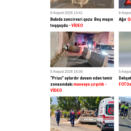
6 Avqust 2026 13:41
6 Avqus
Bakıda zəncirvari qəza: Beş maşın
Ağır
Q
toqquşdu -
VİDEO
5 Avqust 2026 16:00
5 Avqus
“Prius” aylardır davam edən təmir
Dəhşət
zonasındakı
maneəyə çırpıldı
-
FOTO
VİDEO