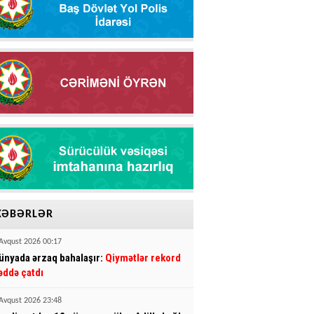
XƏBƏRLƏR
Avqust 2026 00:17
ünyada ərzaq bahalaşır:
Qiymətlər rekord
əddə çatdı
Avqust 2026 23:48