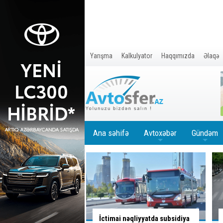
Yarışma
Kalkulyator
Haqqımızda
Əlaqə
Ana səhifə
Avtoxəbər
Gündəm
+
+
nəqliyyatda subsidiya
Sürücü bu yolayrıcında hansı