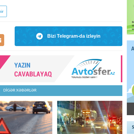
ir
Bizi Telegram-da izləyin
DİGƏR XƏBƏRLƏR