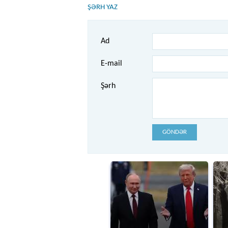
ŞƏRH YAZ
Ad
E-mail
Şərh
GÖNDƏR