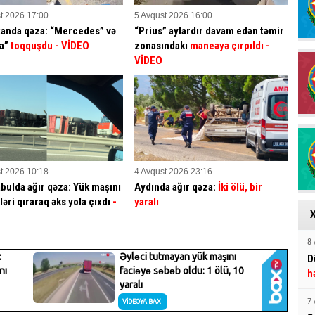
t 2026 17:00
5 Avqust 2026 16:00
anda qəza: “Mercedes” və
“Prius” aylardır davam edən təmir
ta”
toqquşdu
- VİDEO
zonasındakı
maneəyə çırpıldı
-
VİDEO
t 2026 10:18
4 Avqust 2026 23:16
bulda ağır qəza: Yük maşını
Aydında ağır qəza:
İki ölü, bir
əri qıraraq əks yola çıxdı
-
yaralı
8 
D
h
7 