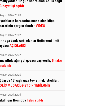
məliyyatdan 12 gün sonra ölən Adillə bağlı
Cinayət işi açıldı
Avqust 2026 23:23
iyadaların hərəkətinə mane olan küçə
icarətinin qarşısı alındı
- VİDEO
Avqust 2026 23:02
ir neçə bank kartı olanlar üçün yeni limit
aydası
AÇIQLANDI
Avqust 2026 22:37
smayıllıda ağır yol qəzası baş verib,
5 nəfər
aralanıb
Avqust 2026 22:26
ğdaşda 17 yaşlı qıza toy etmək istədilər:
OLİS MÜDAXİLƏ ETDİ
- YENİLƏNİB
Avqust 2026 22:16
əkil İlqar Həmidov
həbs edildi