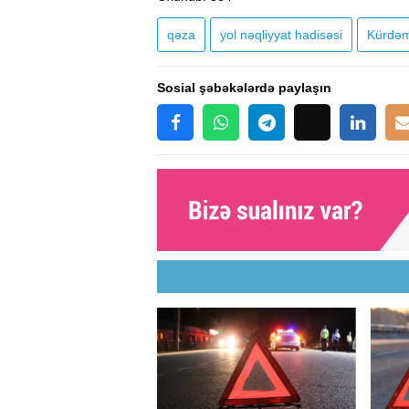
qəza
yol nəqliyyat hadisəsi
Kürdəm
Sosial şəbəkələrdə paylaşın