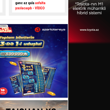
təsir edir? –
Usta AÇIQLADI
təhlükəli ötmə - Sür
şəraiti yaratdı
- VİDE