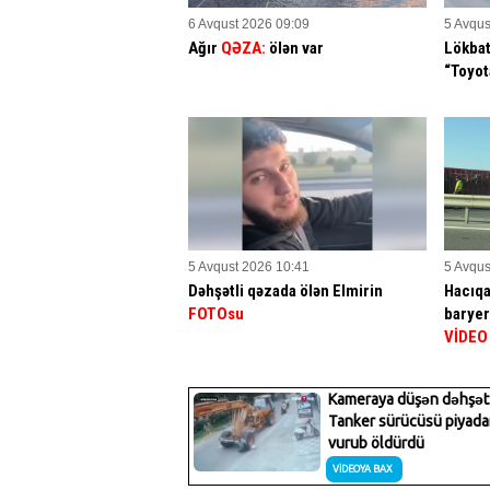
6 Avqust 2026 09:09
5 Avqus
Ağır
QƏZA:
ölən var
Lökbat
“Toyo
5 Avqust 2026 10:41
5 Avqus
Dəhşətli qəzada ölən Elmirin
Hacıqa
FOTOsu
baryerl
VİDEO