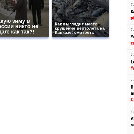
7 
K
p
акую зиму в
Как выглядит место
оссии никто не
крушение вертолета на
7 
ал: как так?!
Кавказе: смотреть
Y
ç
7 
L
Y
7 
B
n
Q
7 
A
s