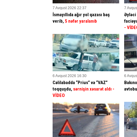
7 Avqust 2026 22:37
7 Avqus
İsmayıllıda ağır yol qəzası baş
Əyləci
verib,
5 nəfər yaralanıb
faciəy
- VİDE
6 Avqust 2026 16:30
6 Avqus
Cəlilabadda “Prius” və “VAZ”
Bakını
toqquşdu,
sərnişin xəsarət aldı
-
avtob
VİDEO