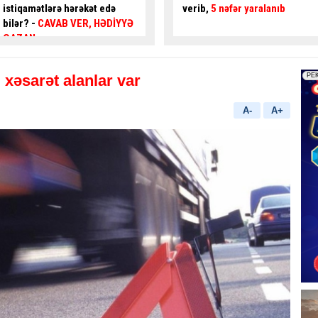
verib,
5 nəfər yaralanıb
gənc az qala
asfalta
yıxılacaqdı
- VİDEO
,
xəsarət alanlar var
A-
A+