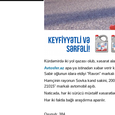
Kürdəmirdə iki yol qəzası olub, xəsarət ala
Avtosfer.az
apa-ya istinadən xəbər verir ki
Sabir oğlunun idarə etdiyi "Ravon" markal
Həmçinin rayonun Sovka kənd sakini, 2002-c
21015" markalı avtomobil aşıb.
Nəticədə, hər iki sürücü müxtəlif xəsarətlər 
Hər iki faktla bağlı araşdırma aparılır.
Oxunub
: 384