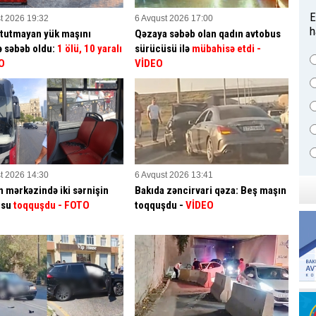
E
t 2026 19:32
6 Avqust 2026 17:00
h
 tutmayan yük maşını
Qəzaya səbəb olan qadın avtobus
ə səbəb oldu:
1 ölü, 10 yaralı
sürücüsü ilə
mübahisə etdi
-
O
VİDEO
t 2026 14:30
6 Avqust 2026 13:41
n mərkəzində iki sərnişin
Bakıda zəncirvari qəza: Beş maşın
usu
toqquşdu
- FOTO
toqquşdu -
VİDEO