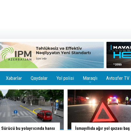
Xəbərlər
Qaydalar
Yol polisi
Maraqlı
Avtosfer TV
+
İsmayıllıda ağır yol qəzası baş
Skuterlə necə gəldi yola çıxan