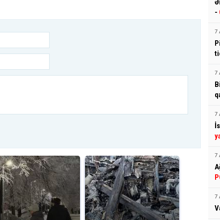
Ə
-
7 
P
t
7 
B
q
7 
İ
y
7 
A
P
7 
V