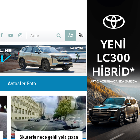
Az
Ru
Avtosfer Foto
İsti hava avtomobilə necə
Ölümlə yadda qalan 