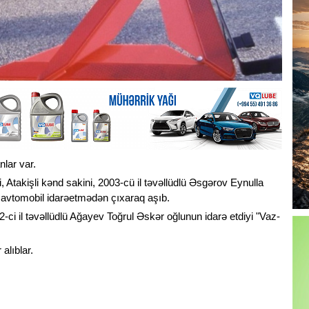
nlar var.
, Atakişli kənd sakini, 2003-cü il təvəllüdlü Əsgərov Eynulla
ı avtomobil idarəetmədən çıxaraq aşıb.
i il təvəllüdlü Ağayev Toğrul Əskər oğlunun idarə etdiyi "Vaz-
alıblar.