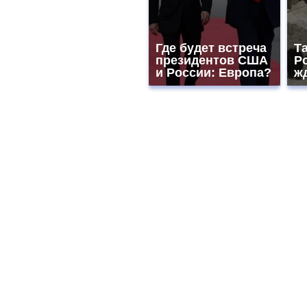
Где будет встреча
Т
президентов США
Р
и России: Европа?
жд