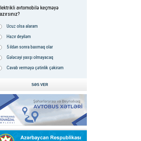
lektrikli avtomobilə keçməyə
azırsınız?
Ucuz olsa alaram
Hazır deyiləm
5 ildən sonra baxmaq olar
Gələcəyi yaxşı olmayacaq
Cavab verməyə çətinlik çəkirəm