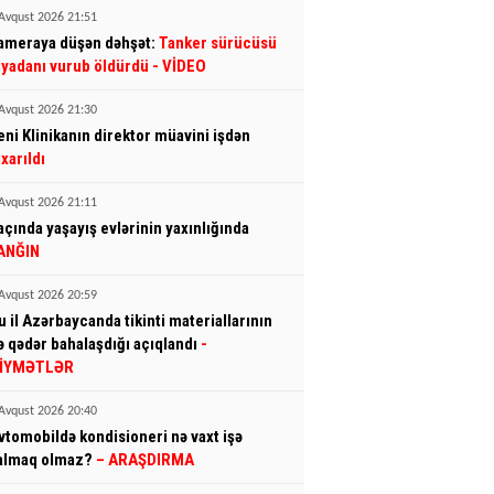
Avqust 2026 21:51
ameraya düşən dəhşət:
Tanker sürücüsü
iyadanı vurub öldürdü
- VİDEO
Avqust 2026 21:30
eni Klinikanın direktor müavini işdən
ıxarıldı
Avqust 2026 21:11
açında yaşayış evlərinin yaxınlığında
ANĞIN
Avqust 2026 20:59
u il Azərbaycanda tikinti materiallarının
ə qədər bahalaşdığı açıqlandı
-
İYMƏTLƏR
Avqust 2026 20:40
vtomobildə kondisioneri nə vaxt işə
almaq olmaz?
– ARAŞDIRMA