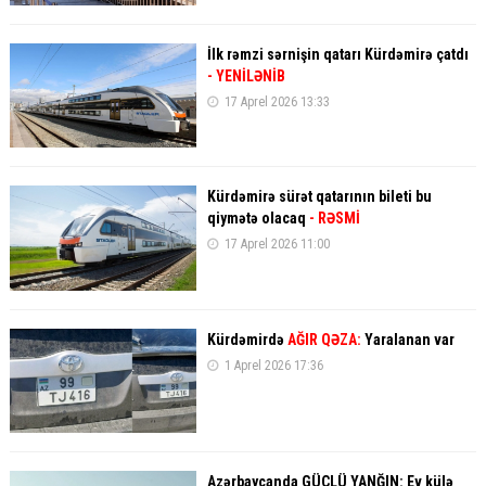
İlk rəmzi sərnişin qatarı Kürdəmirə çatdı
- YENİLƏNİB
17 Aprel 2026 13:33
Kürdəmirə sürət qatarının bileti bu
qiymətə olacaq
- RƏSMİ
17 Aprel 2026 11:00
Kürdəmirdə
AĞIR QƏZA:
Yaralanan var
1 Aprel 2026 17:36
Azərbaycanda GÜCLÜ YANĞIN: Ev külə