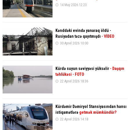
14 May 2026 12:23
Kənddəki evində yanaraq öldü -
Rusiyadan təzə qayıtmışdı
- VİDEO
30 Aprel 2026 10:00
Kürdə suyun səviyyəsi yüksəlir
- Daşqın
təhlükəsi - FOTO
22 Aprel 2026 18:36
Kürdəmir Dəmiryol Stansiyasından hansı
istiqamətlərə
getmək mümkündür?
22 Aprel 2026 14:18