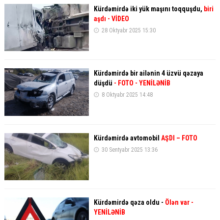
Kürdəmirdə iki yük maşını toqquşdu,
biri
aşdı
- VİDEO
28 Oktyabr 2025 15:30
Kürdəmirdə bir ailənin 4 üzvü qəzaya
düşdü
- FOTO
- YENİLƏNİB
8 Oktyabr 2025 14:48
Kürdəmirdə avtomobil
AŞDI – FOTO
30 Sentyabr 2025 13:36
Kürdəmirdə qəza oldu -
Ölən var
-
YENİLƏNİB