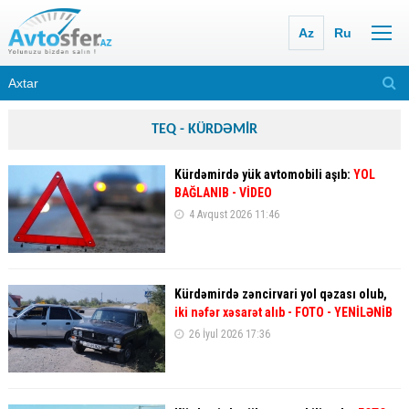
Az
Ru
TEQ - KÜRDƏMİR
Kürdəmirdə yük avtomobili aşıb:
YOL
BAĞLANIB - VİDEO
4 Avqust 2026 11:46
Kürdəmirdə zəncirvari yol qəzası olub,
iki nəfər xəsarət alıb - FOTO
- YENİLƏNİB
26 İyul 2026 17:36