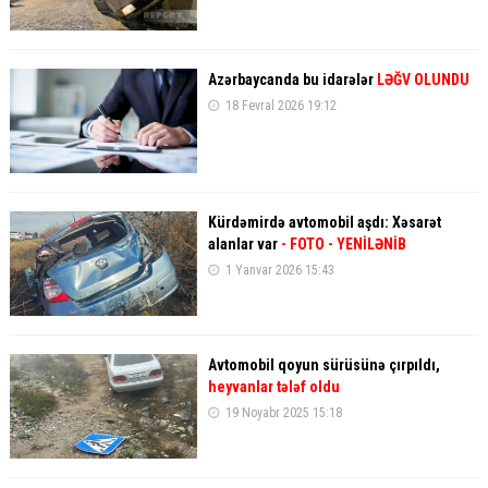
Azərbaycanda bu idarələr
LƏĞV OLUNDU
18 Fevral 2026 19:12
Kürdəmirdə avtomobil aşdı: Xəsarət
alanlar var
- FOTO
- YENİLƏNİB
1 Yanvar 2026 15:43
Avtomobil qoyun sürüsünə çırpıldı,
heyvanlar tələf oldu
19 Noyabr 2025 15:18