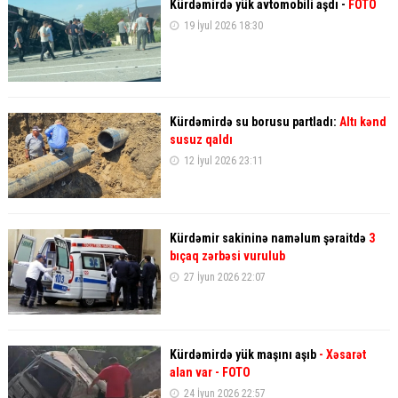
Kürdəmirdə yük avtomobili aşdı -
FOTO
19 İyul 2026 18:30
Kürdəmirdə su borusu partladı:
Altı kənd
susuz qaldı
12 İyul 2026 23:11
Kürdəmir sakininə naməlum şəraitdə
3
bıçaq zərbəsi vurulub
27 İyun 2026 22:07
Kürdəmirdə yük maşını aşıb
- Xəsarət
alan var - FOTO
24 İyun 2026 22:57