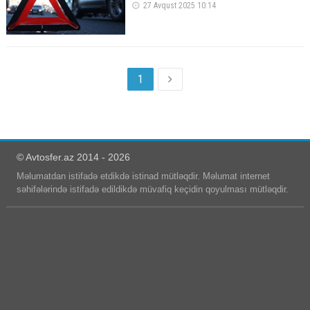
27 Avqust 2025 10:14
1
© Avtosfer.az 2014 - 2026
Məlumatdan istifadə etdikdə istinad mütləqdir. Məlumat internet
səhifələrində istifadə edildikdə müvafiq keçidin qoyulması mütləqdir.