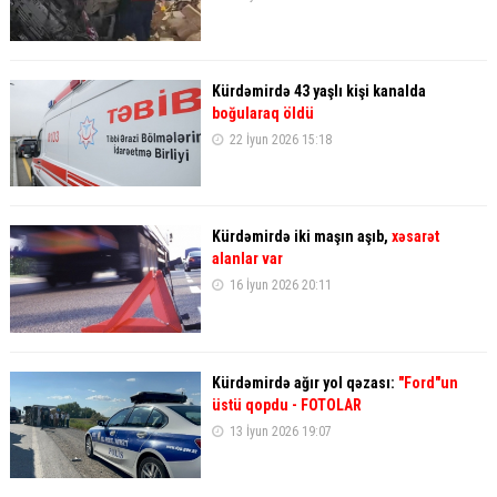
Kürdəmirdə 43 yaşlı kişi kanalda
boğularaq öldü
22 İyun 2026 15:18
Kürdəmirdə iki maşın aşıb,
xəsarət
alanlar var
16 İyun 2026 20:11
Kürdəmirdə ağır yol qəzası:
"Ford"un
üstü qopdu - FOTOLAR
13 İyun 2026 19:07