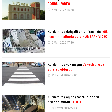
DÖNDÜ - VİDEO
7 Mart 2026 15:28
Kürdəmirdə dəhşətli anlar: Yaşlı kişi
yük
maşınının altında qaldı
- ANBAAN VİDEO
6 Mart 2026 17:30
Kürdəmirdə yük maşını
77 yaşlı piyadanı
vuraraq öldürdü
25 Fevral 2026 14:06
Kürdəmirdə ağır qəza: "Audi" dörd
piyadanı vurdu
- FOTO
22 Fevral 2026 22:24