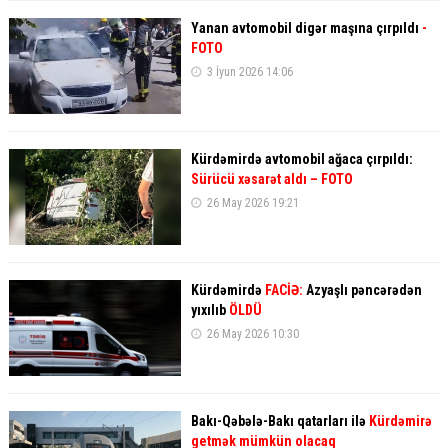
Yanan avtomobil digər maşına çırpıldı
-
FOTO
3 İyun 2026 14:06
Kürdəmirdə avtomobil ağaca çırpıldı:
Sürücü xəsarət aldı – FOTO
26 May 2026 19:21
Kürdəmirdə
FACİƏ:
Azyaşlı pəncərədən
yıxılıb
ÖLDÜ
26 May 2026 10:30
Bakı-Qəbələ-Bakı qatarları ilə
Kürdəmirə
getmək mümkün olacaq