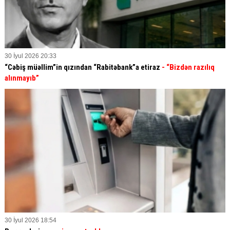
30 İyul 2026 20:33
“Cəbiş müəllim”in qızından “Rabitəbank”a etiraz
- “Bizdən razılıq
alınmayıb”
30 İyul 2026 18:54