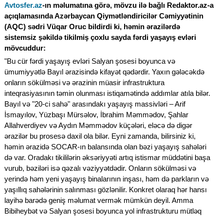
Avtosfer.az
-ın məlumatına görə, mövzu ilə bağlı Redaktor.az-a
açıqlamasında Azərbaycan Qiymətləndiricilər Cəmiyyətinin
(AQC) sədri Vüqar Oruc bildirdi ki, həmin ərazilərdə
sistemsiz şəkildə tikilmiş çoxlu sayda fərdi yaşayış evləri
mövcuddur:
"Bu cür fərdi yaşayış evləri Salyan şosesi boyunca və
ümumiyyətlə Bayıl ərazisində kifayət qədərdir. Yaxın gələcəkdə
onların sökülməsi və ərazinin müasir infrastruktura
inteqrasiyasının təmin olunması istiqamətində addımlar atıla bilər.
Bayıl və "20-ci sahə" arasındakı yaşayış massivləri – Arif
İsmayılov, Yüzbaşı Mürsəlov, İbrahim Məmmədov, Şahlar
Allahverdiyev və Aydın Məmmədov küçələri, eləcə də digər
ərazilər bu prosesə daxil ola bilər. Eyni zamanda, bilirsiniz ki,
həmin ərazidə SOCAR-ın balansında olan bəzi yaşayış sahələri
də var. Oradakı tikililərin əksəriyyəti artıq istismar müddətini başa
vurub, bəziləri isə qəzalı vəziyyətdədir. Onların sökülməsi və
yerində həm yeni yaşayış binalarının inşası, həm də parkların və
yaşıllıq sahələrinin salınması gözlənilir. Konkret olaraq hər hansı
layihə barədə geniş məlumat vermək mümkün deyil. Amma
Bibiheybət və Salyan şosesi boyunca yol infrastrukturu mütləq