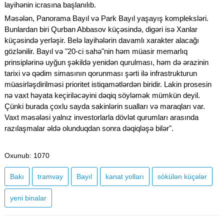
layihənin icrasına başlanılıb.
Məsələn, Panorama Bayıl və Park Bayıl yaşayış kompleksləri.
Bunlardan biri Qurban Abbasov küçəsində, digəri isə Xanlar
küçəsində yerləşir. Belə layihələrin davamlı xarakter alacağı
gözlənilir. Bayıl və "20-ci sahə"nin həm müasir memarlıq
prinsiplərinə uyğun şəkildə yenidən qurulması, həm də ərazinin
tarixi və qədim simasının qorunması şərti ilə infrastrukturun
müasirləşdirilməsi prioritet istiqamətlərdən biridir. Lakin prosesin
nə vaxt həyata keçiriləcəyini dəqiq söyləmək mümkün deyil.
Çünki burada çoxlu sayda sakinlərin sualları və maraqları var.
Vaxt məsələsi yalnız investorlarla dövlət qurumları arasında
razılaşmalar əldə olunduqdan sonra dəqiqləşə bilər".
Oxunub
: 1070
Bakı
tramvay
Bayıl
kanat yolları
sökülən küçələr
yeni binalar