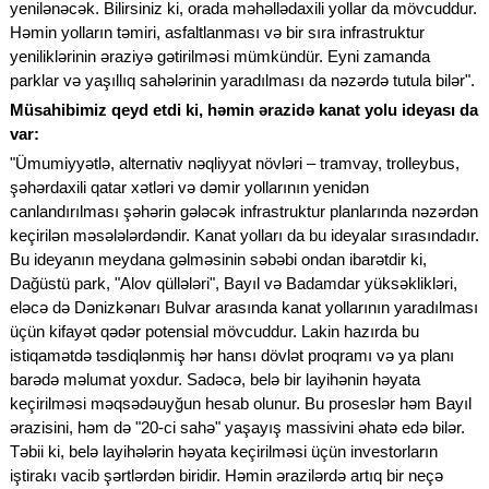
yenilənəcək. Bilirsiniz ki, orada məhəllədaxili yollar da mövcuddur.
Həmin yolların təmiri, asfaltlanması və bir sıra infrastruktur
yeniliklərinin əraziyə gətirilməsi mümkündür. Eyni zamanda
parklar və yaşıllıq sahələrinin yaradılması da nəzərdə tutula bilər".
Müsahibimiz qeyd etdi ki, həmin ərazidə kanat yolu ideyası da
var:
"Ümumiyyətlə, alternativ nəqliyyat növləri – tramvay, trolleybus,
şəhərdaxili qatar xətləri və dəmir yollarının yenidən
canlandırılması şəhərin gələcək infrastruktur planlarında nəzərdən
keçirilən məsələlərdəndir. Kanat yolları da bu ideyalar sırasındadır.
Bu ideyanın meydana gəlməsinin səbəbi ondan ibarətdir ki,
Dağüstü park, "Alov qüllələri", Bayıl və Badamdar yüksəklikləri,
eləcə də Dənizkənarı Bulvar arasında kanat yollarının yaradılması
üçün kifayət qədər potensial mövcuddur. Lakin hazırda bu
istiqamətdə təsdiqlənmiş hər hansı dövlət proqramı və ya planı
barədə məlumat yoxdur. Sadəcə, belə bir layihənin həyata
keçirilməsi məqsədəuyğun hesab olunur. Bu proseslər həm Bayıl
ərazisini, həm də "20-ci sahə" yaşayış massivini əhatə edə bilər.
Təbii ki, belə layihələrin həyata keçirilməsi üçün investorların
iştirakı vacib şərtlərdən biridir. Həmin ərazilərdə artıq bir neçə