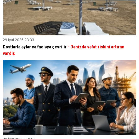
29 İyul 2026 23:33
Dostlarla əyləncə faciəyə çevrilir
- Dənizdə vəfat riskini artıran
vərdiş