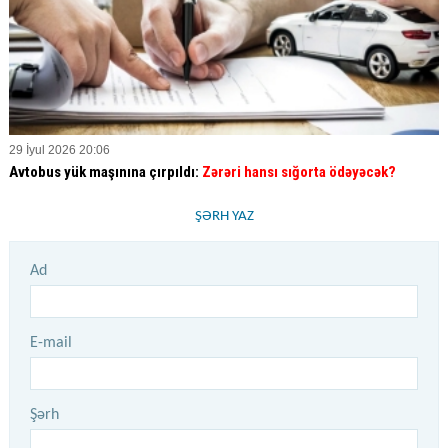
29 İyul 2026 20:06
Avtobus yük maşınına çırpıldı:
Zərəri hansı sığorta ödəyəcək?
ŞƏRH YAZ
Ad
E-mail
Şərh