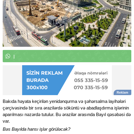
W
h
a
t
s
A
p
p
k
a
n
a
l
ı
m
ı
z
a
|
Bakıda həyata keçirilən yenidənqurma və şəhərsalma layihələri
çərçivəsində bir sıra ərazilərdə söküntü və abadlaşdırma işlərinin
aparılması nəzərdə tutulur. Bu ərazilər arasında Bayıl qəsəbəsi də
var.
Bəs Bayılda hansı işlər görüləcək?