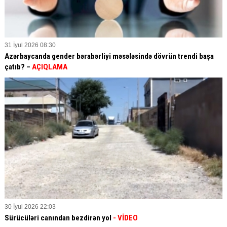
31 İyul 2026 08:30
Azərbaycanda gender bərabərliyi məsələsində dövrün trendi başa
çatıb? –
AÇIQLAMA
30 İyul 2026 22:03
Sürücüləri canından bezdirən yol
- VİDEO