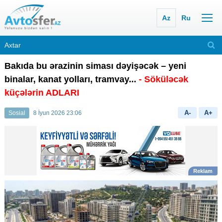
Az
Ru
Bakıda bu ərazinin siması dəyişəcək – yeni
binalar, kanat yolları, tramvay...
- Söküləcək
küçələrin ADLARI
A-
A+
Sosial
8 İyun 2026 23:06