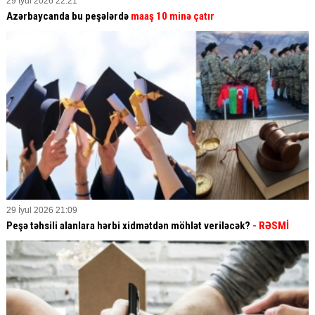
29 İyul 2026 22:21
Azərbaycanda bu peşələrdə
maaş 10 minə çatır
29 İyul 2026 21:09
Peşə təhsili alanlara hərbi xidmətdən möhlət veriləcək?
- RƏSMİ