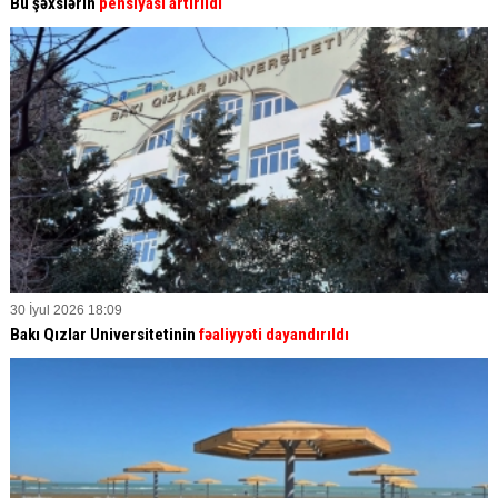
Bu şəxslərin
pensiyası artırıldı
30 İyul 2026 18:09
Bakı Qızlar Universitetinin
fəaliyyəti dayandırıldı