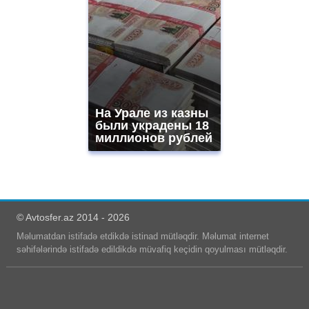
На Урале из казны
были украдены 18
миллионов рублей
© Avtosfer.az 2014 - 2026
Məlumatdan istifadə etdikdə istinad mütləqdir. Məlumat internet
səhifələrində istifadə edildikdə müvafiq keçidin qoyulması mütləqdir.