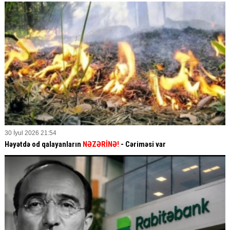
30 İyul 2026 21:54
Həyətdə od qalayanların
NƏZƏRİNƏ!
- Cəriməsi var