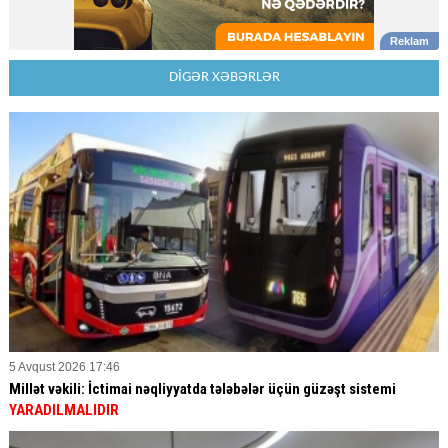
DİGƏR XƏBƏRLƏR
5 Avqust 2026 17:46
Millət vəkili: İctimai nəqliyyatda tələbələr üçün güzəşt sistemi
YARADILMALIDIR