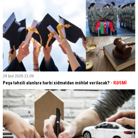
29 İyul 2026 21:09
Peşə təhsili alanlara hərbi xidmətdən möhlət veriləcək?
- RƏSMİ