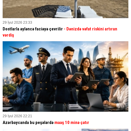
29 İyul 2026 23:33
Dostlarla əyləncə faciəyə çevrilir
- Dənizdə vəfat riskini artıran
vərdiş
29 İyul 2026 22:21
Azərbaycanda bu peşələrdə
maaş 10 minə çatır