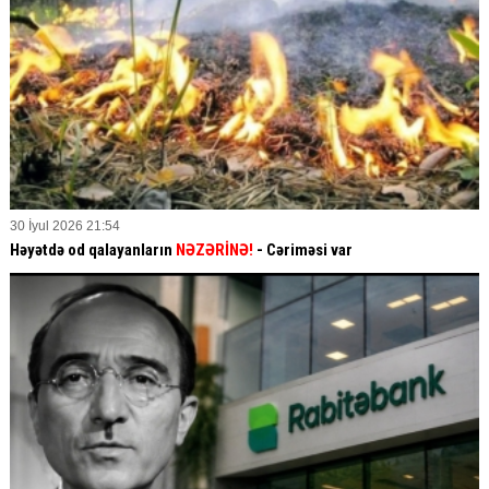
30 İyul 2026 21:54
Həyətdə od qalayanların
NƏZƏRİNƏ!
- Cəriməsi var