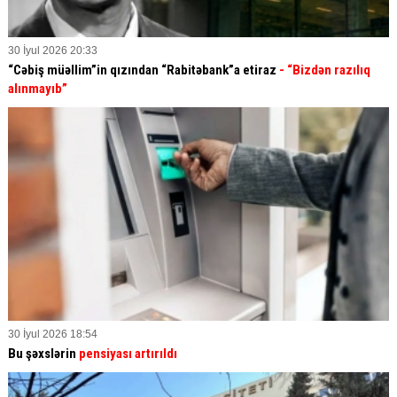
30 İyul 2026 20:33
“Cəbiş müəllim”in qızından “Rabitəbank”a etiraz
- “Bizdən razılıq
alınmayıb”
30 İyul 2026 18:54
Bu şəxslərin
pensiyası artırıldı