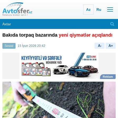
Az
Ru
Bakıda torpaq bazarında
yeni qiymətlər açıqlandı
A-
A+
Sosial
15 İyun 2026 20:42