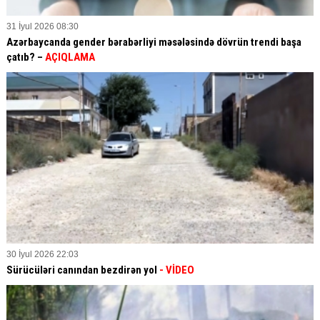
31 İyul 2026 08:30
Azərbaycanda gender bərabərliyi məsələsində dövrün trendi başa
çatıb? –
AÇIQLAMA
30 İyul 2026 22:03
Sürücüləri canından bezdirən yol
- VİDEO