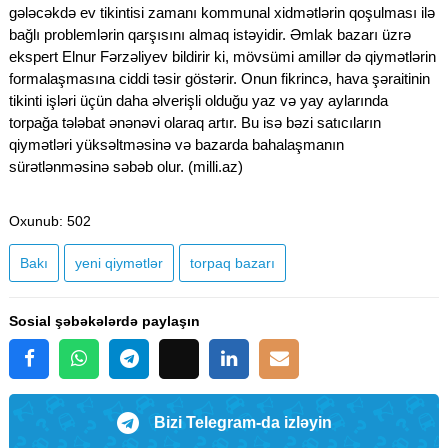
gələcəkdə ev tikintisi zamanı kommunal xidmətlərin qoşulması ilə
bağlı problemlərin qarşısını almaq istəyidir. Əmlak bazarı üzrə
ekspert Elnur Fərzəliyev bildirir ki, mövsümi amillər də qiymətlərin
formalaşmasına ciddi təsir göstərir. Onun fikrincə, hava şəraitinin
tikinti işləri üçün daha əlverişli olduğu yaz və yay aylarında
torpağa tələbat ənənəvi olaraq artır. Bu isə bəzi satıcıların
qiymətləri yüksəltməsinə və bazarda bahalaşmanın
sürətlənməsinə səbəb olur. (milli.az)
Oxunub
: 502
Bakı
yeni qiymətlər
torpaq bazarı
Sosial şəbəkələrdə paylaşın
Bizi Telegram-da izləyin