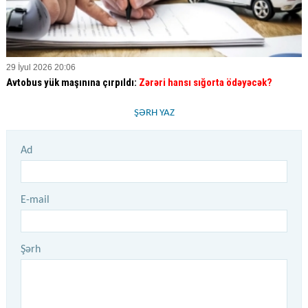
29 İyul 2026 20:06
Avtobus yük maşınına çırpıldı:
Zərəri hansı sığorta ödəyəcək?
ŞƏRH YAZ
Ad
E-mail
Şərh