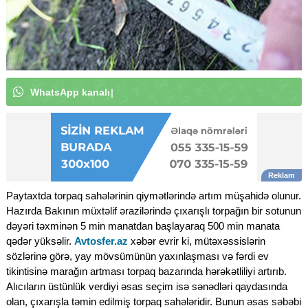
W
h
a
t
s
A
p
p
k
a
n
a
l
ı
m
ı
z
a
a
b
u
n
ə
o
l
u
n
|
Paytaxtda torpaq sahələrinin qiymətlərində artım müşahidə olunur.
Hazırda Bakının müxtəlif ərazilərində çıxarışlı torpağın bir sotunun
dəyəri təxminən 5 min manatdan başlayaraq 500 min manata
qədər yüksəlir.
Avtosfer.az
xəbər evrir ki, mütəxəssislərin
sözlərinə görə, yay mövsümünün yaxınlaşması və fərdi ev
tikintisinə marağın artması torpaq bazarında hərəkətliliyi artırıb.
Alıcıların üstünlük verdiyi əsas seçim isə sənədləri qaydasında
olan, çıxarışla təmin edilmiş torpaq sahələridir. Bunun əsas səbəbi