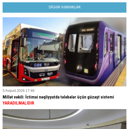
DİGƏR XƏBƏRLƏR
5 Avqust 2026 17:46
Millət vəkili: İctimai nəqliyyatda tələbələr üçün güzəşt sistemi
YARADILMALIDIR