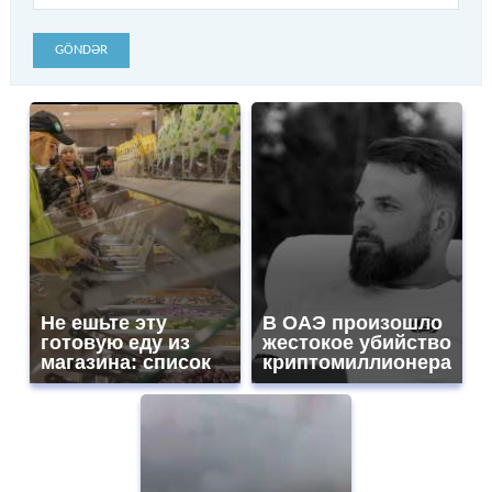
GÖNDƏR
Не ешьте эту
В ОАЭ произошло
готовую еду из
жестокое убийство
магазина: список
криптомиллионера