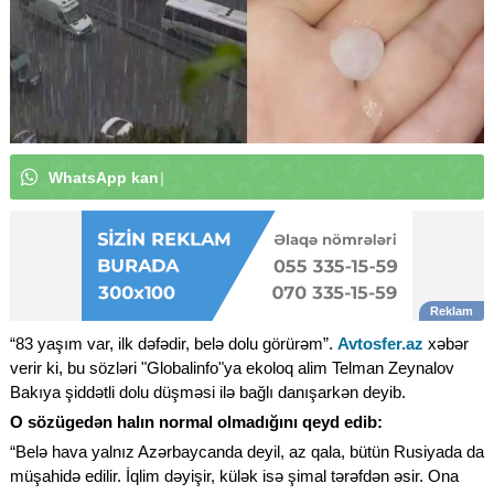
W
h
a
t
s
A
p
p
k
a
n
a
l
ı
m
ı
z
a
a
b
u
n
ə
o
l
u
n
|
“83 yaşım var, ilk dəfədir, belə dolu görürəm”.
Avtosfer.az
xəbər
verir ki, bu sözləri "Globalinfo"ya ekoloq alim Telman Zeynalov
Bakıya şiddətli dolu düşməsi ilə bağlı danışarkən deyib.
O sözügedən halın normal olmadığını qeyd edib:
“Belə hava yalnız Azərbaycanda deyil, az qala, bütün Rusiyada da
müşahidə edilir. İqlim dəyişir, külək isə şimal tərəfdən əsir. Ona