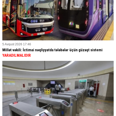
5 Avqust 2026 17:46
Millət vəkili: İctimai nəqliyyatda tələbələr üçün güzəşt sistemi
YARADILMALIDIR