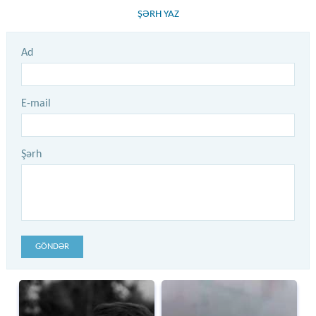
ŞƏRH YAZ
Ad
E-mail
Şərh
GÖNDƏR