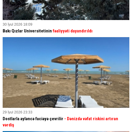
30 İyul 2026 18:09
Bakı Qızlar Universitetinin
fəaliyyəti dayandırıldı
29 İyul 2026 23:33
Dostlarla əyləncə faciəyə çevrilir
- Dənizdə vəfat riskini artıran
vərdiş