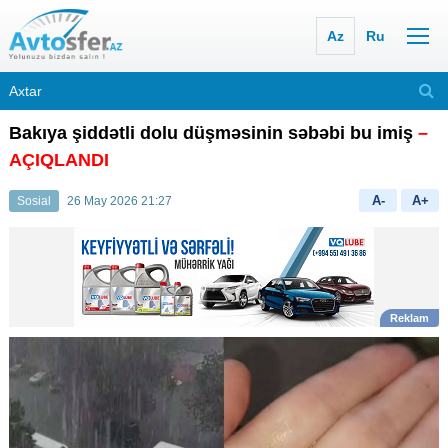
Az
Ru
Bakıya şiddətli dolu düşməsinin səbəbi bu imiş
–
AÇIQLANDI
A-
A+
Sosial
26 May 2026 21:27