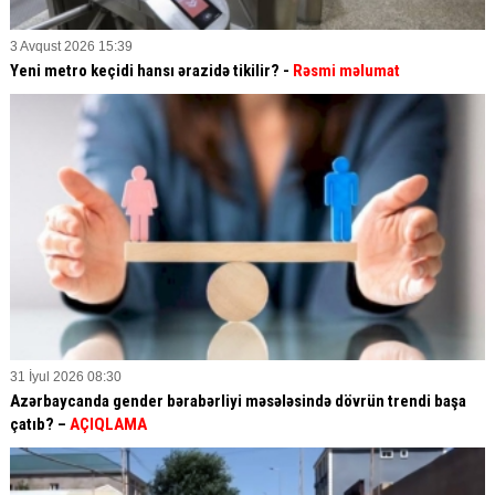
3 Avqust 2026 15:39
Yeni metro keçidi hansı ərazidə tikilir? -
Rəsmi məlumat
31 İyul 2026 08:30
Azərbaycanda gender bərabərliyi məsələsində dövrün trendi başa
çatıb? –
AÇIQLAMA