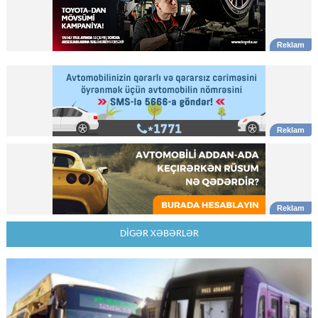
DİGƏR XƏBƏRLƏR