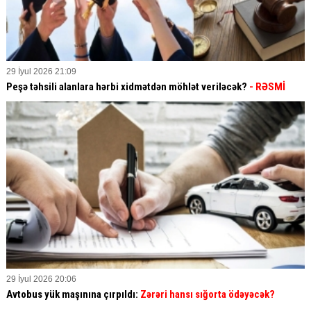
29 İyul 2026 21:09
Peşə təhsili alanlara hərbi xidmətdən möhlət veriləcək?
- RƏSMİ
29 İyul 2026 20:06
Avtobus yük maşınına çırpıldı:
Zərəri hansı sığorta ödəyəcək?