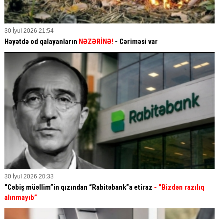
30 İyul 2026 21:54
Həyətdə od qalayanların
NƏZƏRİNƏ!
- Cəriməsi var
30 İyul 2026 20:33
“Cəbiş müəllim”in qızından “Rabitəbank”a etiraz
- “Bizdən razılıq
alınmayıb”