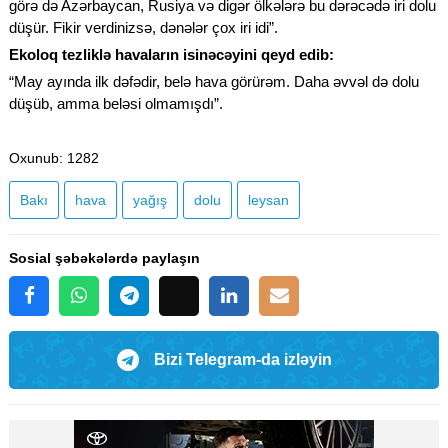
görə də Azərbaycan, Rusiya və digər ölkələrə bu dərəcədə iri dolu
düşür. Fikir verdinizsə, dənələr çox iri idi”.
Ekoloq tezliklə havaların isinəcəyini qeyd edib:
“May ayında ilk dəfədir, belə hava görürəm. Daha əvvəl də dolu
düşüb, amma beləsi olmamışdı”.
Oxunub
: 1282
Bakı
hava
yağış
dolu
leysan
Sosial şəbəkələrdə paylaşın
Bizi Telegram-da izləyin