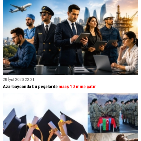
29 İyul 2026 22:21
Azərbaycanda bu peşələrdə
maaş 10 minə çatır