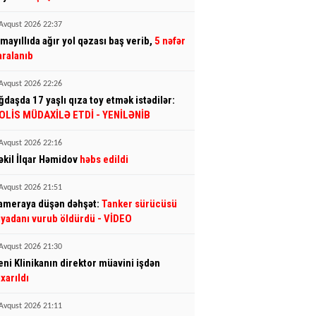
Avqust 2026 22:37
smayıllıda ağır yol qəzası baş verib,
5 nəfər
aralanıb
Avqust 2026 22:26
ğdaşda 17 yaşlı qıza toy etmək istədilər:
OLİS MÜDAXİLƏ ETDİ
- YENİLƏNİB
Avqust 2026 22:16
əkil İlqar Həmidov
həbs edildi
Avqust 2026 21:51
ameraya düşən dəhşət:
Tanker sürücüsü
iyadanı vurub öldürdü
- VİDEO
Avqust 2026 21:30
eni Klinikanın direktor müavini işdən
ıxarıldı
Avqust 2026 21:11