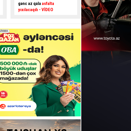
təsir edir? –
Usta AÇIQLADI
təhlükəli ötmə - Sür
şəraiti yaratdı
- VİDE