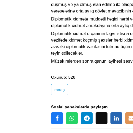
düşmüş və ya ölmüş elan edilmə ilə əlaqə
vərəsələrinə orta aylıq dövlət məvacibinin
Diplomatik xidmətə müddətli həqiqi hərbi və
diplomatik xidmət əməkdaşına orta aylıq d
Diplomatik xidmət orqanının ləğvi istisna 
vəzifədə xidmət keçmiş şəxslər hərbi xid
əvvəlki diplomatik vəzifəsini tutmaq üçün 
təyin ediləcəklər.
Müzakirələrdən sonra qanun layihəsi səsve
Oxunub
: 528
maaş
Sosial şəbəkələrdə paylaşın