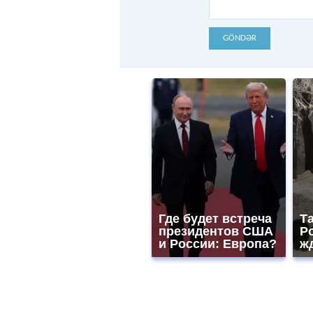
GÖNDƏR
Где будет встреча
Т
президентов США
Р
и России: Европа?
жд