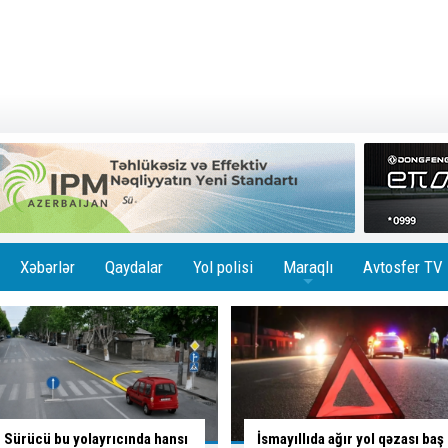
Xəbərlər
Qaydalar
Yol polisi
Maraqlı
Avtosfer TV
+
İsmayıllıda ağır yol qəzası baş
Skuterlə necə gəldi yola çıxan