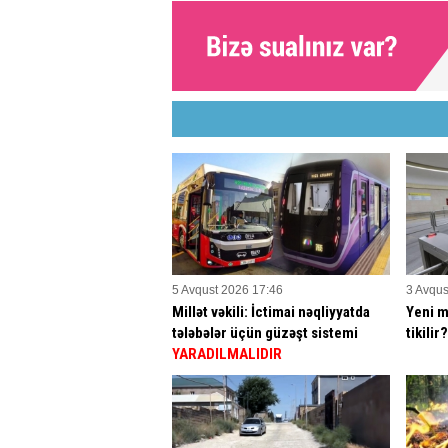
5 Avqust 2026 17:46
3 Avqus
Millət vəkili: İctimai nəqliyyatda
Yeni m
tələbələr üçün güzəşt sistemi
tikilir
YARADILMALIDIR