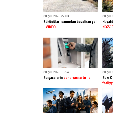
30 İyul 2026 22:03
30 İyul
Sürücüləri canından bezdirən yol
Həyətd
- VİDEO
NƏZƏR
30 İyul 2026 18:54
30 İyul
Bu şəxslərin
pensiyası artırıldı
Bakı Q
fəaliyy