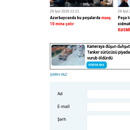
29 İyul 2026 22:21
29 İyul
Azərbaycanda bu peşələrdə
maaş
Peşə tə
10 minə çatır
xidmət
RƏSM
ŞƏRH YAZ
Ad
E-mail
Şərh