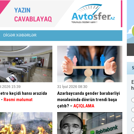
DİGƏR XƏBƏRLƏR
E
t 2026 15:39
31 İyul 2026 08:30
h
etro keçidi hansı ərazidə
Azərbaycanda gender bərabərliyi
? -
Rəsmi məlumat
məsələsində dövrün trendi başa
çatıb? –
AÇIQLAMA