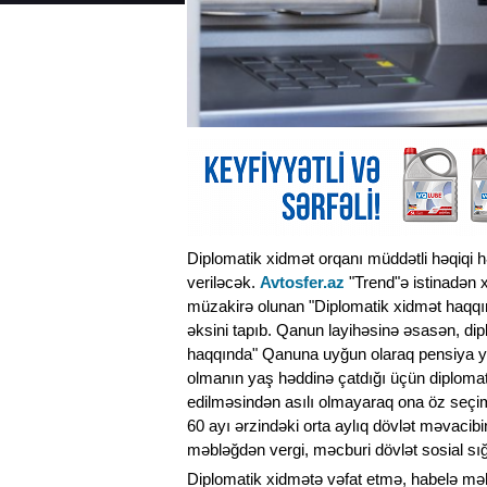
Diplomatik xidmət orqanı müddətli həqiqi h
veriləcək.
Avtosfer.az
"Trend"ə istinadən x
müzakirə olunan "Diplomatik xidmət haqqı
əksini tapıb. Qanun layihəsinə əsasən, d
haqqında" Qanuna uyğun olaraq pensiya ya
olmanın yaş həddinə çatdığı üçün diplomat
edilməsindən asılı olmayaraq ona öz seçimi 
60 ayı ərzindəki orta aylıq dövlət məvacibi
məbləğdən vergi, məcburi dövlət sosial sığ
Diplomatik xidmətə vəfat etmə, habelə mə