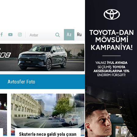
Az
Ru
Avtosfer Foto
İsti hava avtomobilə necə
Ölümlə yadda qalan 