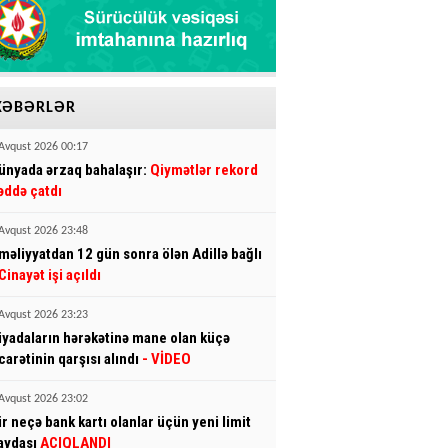
XƏBƏRLƏR
Avqust 2026 00:17
ünyada ərzaq bahalaşır:
Qiymətlər rekord
əddə çatdı
Avqust 2026 23:48
məliyyatdan 12 gün sonra ölən Adillə bağlı
Cinayət işi açıldı
Avqust 2026 23:23
iyadaların hərəkətinə mane olan küçə
icarətinin qarşısı alındı
- VİDEO
Avqust 2026 23:02
ir neçə bank kartı olanlar üçün yeni limit
aydası
AÇIQLANDI