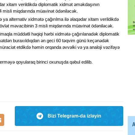
dar xitam verildikdə diplomatik xidmət əməkdaşının
 4 misli miqdarında müavinət ödəniləcək.
 ya alternativ xidmətə çağırılma ilə əlaqədar xitam verildikdə
övlət məvacibinin 3 misli miqdarında müavinət ödəniləcək.
olmaqla müddətli həqiqi hərbi xidmətə çağırılanadək diplomatik
mətdən buraxıldıqdan ən geci 60 təqvim günü keçənədək
müraciət etdikdə həmin orqanda əvvəlki və ya analoji vəzifəyə
rməyə qoyularaq birinci oxunuşda qəbul edilib.
Bizi Telegram-da izləyin