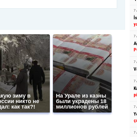
7 
İ
y
7 
A
P
7 
V
7 
K
p
акую зиму в
На Урале из казны
оссии никто не
были украдены 18
ал: как так?!
миллионов рублей
7 
Y
ç
7 