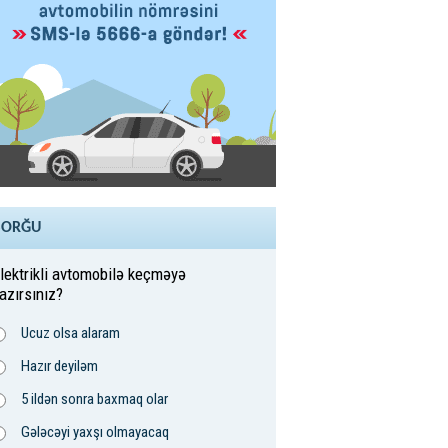
SORĞU
lektrikli avtomobilə keçməyə
azırsınız?
Ucuz olsa alaram
Hazır deyiləm
5 ildən sonra baxmaq olar
Gələcəyi yaxşı olmayacaq