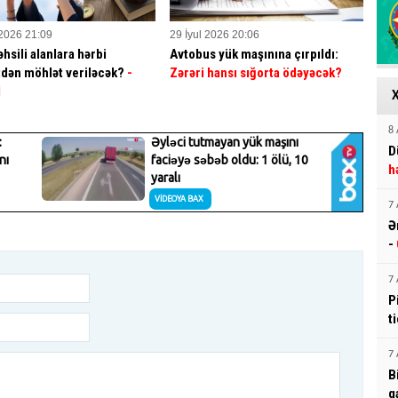
 2026 21:09
29 İyul 2026 20:06
hsili alanlara hərbi
Avtobus yük maşınına çırpıldı:
dən möhlət veriləcək?
-
Zərəri hansı sığorta ödəyəcək?
İ
8 
D
h
7 
Ə
-
7 
P
t
7 
B
q