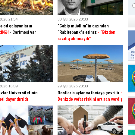
 2026 21:54
30 İyul 2026 20:33
ə od qalayanların
“Cəbiş müəllim”in qızından
İNƏ!
- Cəriməsi var
“Rabitəbank”a etiraz
- “Bizdən
razılıq alınmayıb”
 2026 18:09
29 İyul 2026 23:33
ızlar Universitetinin
Dostlarla əyləncə faciəyə çevrilir
-
əti dayandırıldı
Dənizdə vəfat riskini artıran vərdiş