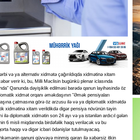
ərbi və ya alternativ xidmətə çağırıldıqda xidmətinə xitam
əbər verir ki, bu, Milli Məclisin bugünkü plenar iclasında
nda" Qanunda dəyişiklik edilməsi barədə qanun layihəsində öz
iplomatik xidmət orqanı əməkdaşının "Əmək pensiyaları
şına çatmasına görə öz arzusu ilə və ya diplomatik xidmətdə
ik xidmətinə xitam verildikdə digər pensiya növünün təyin
ilə diplomatik xidmətin son 24 ayı və ya istənilən ardıcıl gələn
nin 6 misli miqdarında birdəfəlik haqq veriləcək və bu
orta haqqı və digər icbari ödənişlər tutulmayacaq.
hkəmənin qanuni qüvvəyə minmiş qərarı ilə xəbərsiz itkin