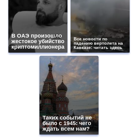
В ОАЭ произошло
Все новости по
жестокое убийство
падению вертолета на
криптомиллионера
Кавказе: читать здесь
Таких событий не
было с 1945: чего
ждать всем нам?