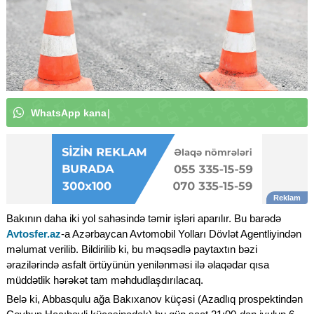
W
h
a
t
s
A
p
p
k
a
n
a
l
ı
m
ı
z
a
a
b
u
n
ə
o
l
u
n
|
Bakının daha iki yol sahəsində təmir işləri aparılır. Bu barədə
Avtosfer.az
-a Azərbaycan Avtomobil Yolları Dövlət Agentliyindən
məlumat verilib. Bildirilib ki, bu məqsədlə paytaxtın bəzi
ərazilərində asfalt örtüyünün yenilənməsi ilə əlaqədar qısa
müddətlik hərəkət tam məhdudlaşdırılacaq.
Belə ki, Abbasqulu ağa Bakıxanov küçəsi (Azadlıq prospektindən