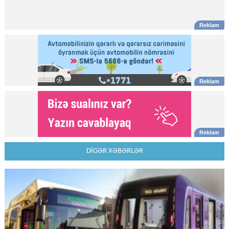
DİGƏR XƏBƏRLƏR