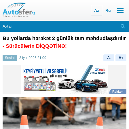
Az
Ru
Bu yollarda hərəkət 2 günlük tam məhdudlaşdırılır
- Sürücülərin DİQQƏTİNƏ!
A-
A+
Sosial
3 İyul 2026 21:09