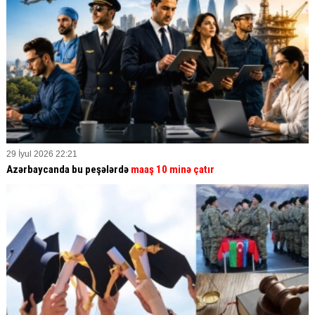
29 İyul 2026 22:21
Azərbaycanda bu peşələrdə
maaş 10 minə çatır