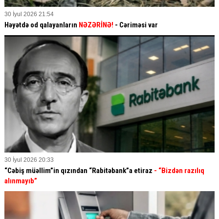
30 İyul 2026 21:54
Həyətdə od qalayanların
NƏZƏRİNƏ!
- Cəriməsi var
30 İyul 2026 20:33
“Cəbiş müəllim”in qızından “Rabitəbank”a etiraz
- “Bizdən razılıq
alınmayıb”