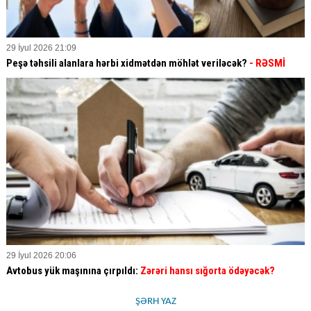
29 İyul 2026 21:09
Peşə təhsili alanlara hərbi xidmətdən möhlət veriləcək?
- RƏSMİ
29 İyul 2026 20:06
Avtobus yük maşınına çırpıldı:
Zərəri hansı sığorta ödəyəcək?
ŞƏRH YAZ