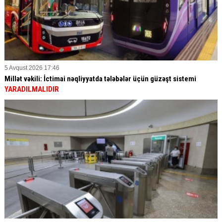
5 Avqust 2026 17:46
Millət vəkili: İctimai nəqliyyatda tələbələr üçün güzəşt sistemi
YARADILMALIDIR