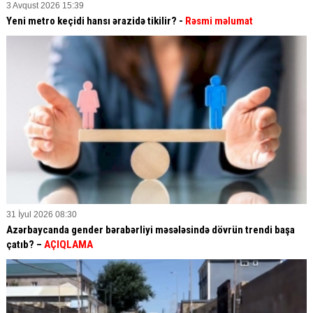
3 Avqust 2026 15:39
Yeni metro keçidi hansı ərazidə tikilir? -
Rəsmi məlumat
31 İyul 2026 08:30
Azərbaycanda gender bərabərliyi məsələsində dövrün trendi başa
çatıb? –
AÇIQLAMA