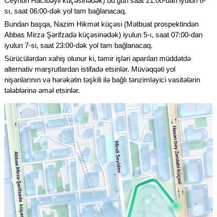
Ceyhun Hacıbəyli küçəsinədək) bu gün saat 21:00-dan iyulun 6-
sı, saat 06:00-dək yol tam bağlanacaq.
Bundan başqa, Nazim Hikmət küçəsi (Mətbuat prospektindən
Abbas Mirzə Şərifzadə küçəsinədək) iyulun 5-ı, saat 07:00-dan
iyulun 7-si, saat 23:00-dək yol tam bağlanacaq.
Sürücülərdən xahiş olunur ki, təmir işləri aparılan müddətdə
alternativ marşrutlardan istifadə etsinlər. Müvəqqəti yol
nişanlarının və hərəkətin təşkili ilə bağlı tənzimləyici vasitələrin
tələblərinə əməl etsinlər.