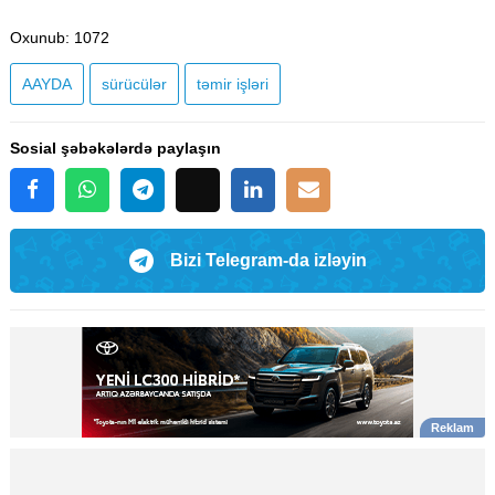
Oxunub
: 1072
AAYDA
sürücülər
təmir işləri
Sosial şəbəkələrdə paylaşın
Bizi Telegram-da izləyin