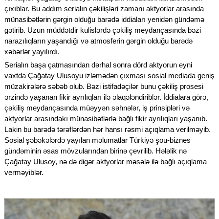
çıxıblar. Bu addım serialın çəkilişləri zamanı aktyorlar arasında
münasibətlərin gərgin olduğu barədə iddiaları yenidən gündəmə
gətirib. Uzun müddətdir kulislərdə çəkiliş meydançasında bəzi
narazılıqların yaşandığı və atmosferin gərgin olduğu barədə
xəbərlər yayılırdı.
Serialın başa çatmasından dərhal sonra dörd aktyorun eyni
vaxtda Çağatay Ulusoyu izləmədən çıxması sosial mediada geniş
müzakirələrə səbəb olub. Bəzi istifadəçilər bunu çəkiliş prosesi
ərzində yaşanan fikir ayrılıqları ilə əlaqələndiriblər. İddialara görə,
çəkiliş meydançasında müəyyən səhnələr, iş prinsipləri və
aktyorlar arasındakı münasibətlərlə bağlı fikir ayrılıqları yaşanıb.
Lakin bu barədə tərəflərdən hər hansı rəsmi açıqlama verilməyib.
Sosial şəbəkələrdə yayılan məlumatlar Türkiyə şou-biznes
gündəminin əsas mövzularından birinə çevrilib. Hələlik nə
Çağatay Ulusoy, nə də digər aktyorlar məsələ ilə bağlı açıqlama
verməyiblər.