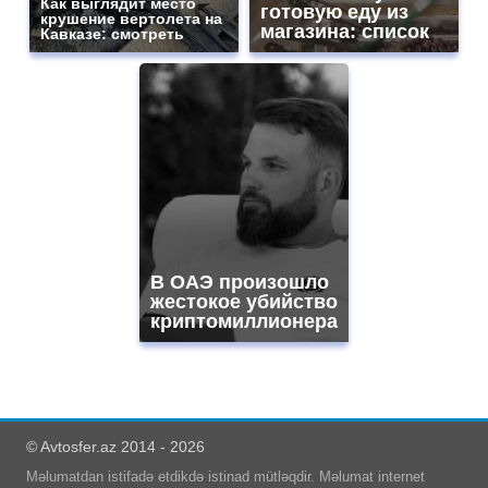
Как выглядит место
готовую еду из
крушение вертолета на
магазина: список
Кавказе: смотреть
В ОАЭ произошло
жестокое убийство
криптомиллионера
© Avtosfer.az 2014 - 2026
Məlumatdan istifadə etdikdə istinad mütləqdir. Məlumat internet