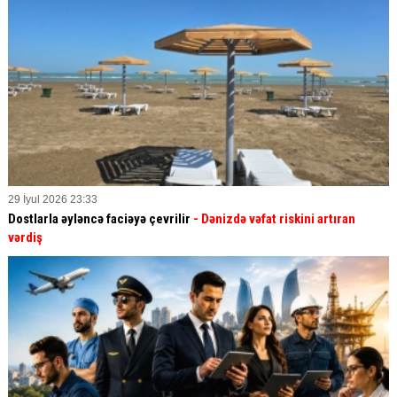
29 İyul 2026 23:33
Dostlarla əyləncə faciəyə çevrilir
- Dənizdə vəfat riskini artıran
vərdiş