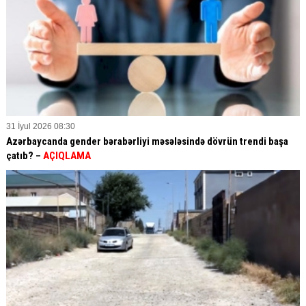
31 İyul 2026 08:30
Azərbaycanda gender bərabərliyi məsələsində dövrün trendi başa
çatıb? –
AÇIQLAMA