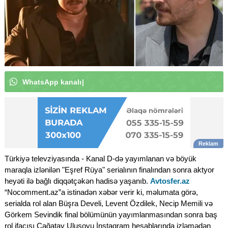
W
h
a
t
s
A
p
p
k
a
n
a
l
ı
m
ı
z
a
a
b
u
n
ə
o
l
u
n
|
Türkiyə televziyasında - Kanal D-də yayımlanan və böyük
maraqla izlənilən "Eşref Rüya" serialının finalından sonra aktyor
heyəti ilə bağlı diqqətçəkən hadisə yaşanıb.
Avtosfer.az
“Nocomment.az”a istinadən xəbər verir ki, məlumata görə,
serialda rol alan Büşra Develi, Levent Özdilek, Necip Memili və
Görkem Sevindik final bölümünün yayımlanmasından sonra baş
rol ifaçısı Çağatay Ulusoyu İnstaqram hesablarında izləmədən