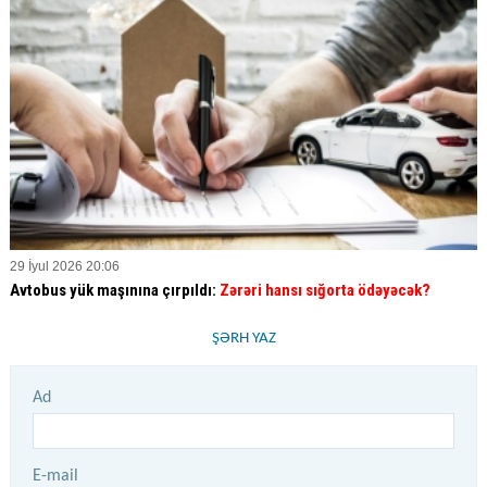
29 İyul 2026 20:06
Avtobus yük maşınına çırpıldı:
Zərəri hansı sığorta ödəyəcək?
ŞƏRH YAZ
Ad
E-mail