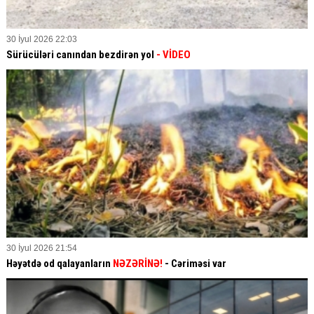
30 İyul 2026 22:03
Sürücüləri canından bezdirən yol
- VİDEO
30 İyul 2026 21:54
Həyətdə od qalayanların
NƏZƏRİNƏ!
- Cəriməsi var