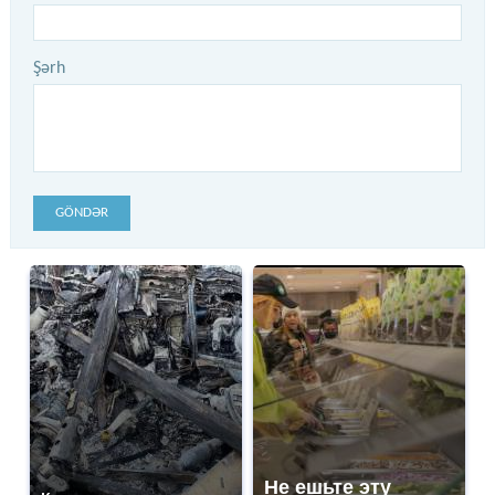
Şərh
GÖNDƏR
Не ешьте эту