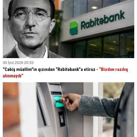
30 İyul 2026 20:33
“Cəbiş müəllim”in qızından “Rabitəbank”a etiraz
- “Bizdən razılıq
alınmayıb”