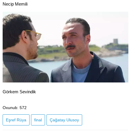
Necip Memili
Görkem Sevindik
Oxunub
: 572
Eşref Rüya
final
Çağatay Ulusoy