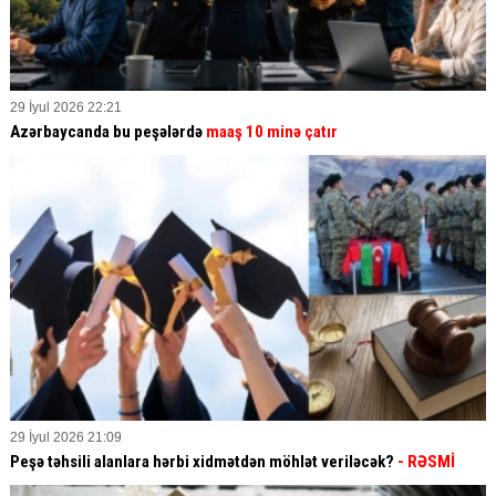
29 İyul 2026 22:21
Azərbaycanda bu peşələrdə
maaş 10 minə çatır
29 İyul 2026 21:09
Peşə təhsili alanlara hərbi xidmətdən möhlət veriləcək?
- RƏSMİ