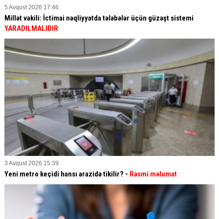
5 Avqust 2026 17:46
Millət vəkili: İctimai nəqliyyatda tələbələr üçün güzəşt sistemi
YARADILMALIDIR
3 Avqust 2026 15:39
Yeni metro keçidi hansı ərazidə tikilir? -
Rəsmi məlumat