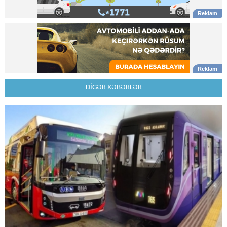
DİGƏR XƏBƏRLƏR