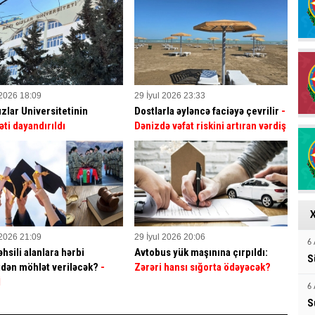
 2026 18:09
29 İyul 2026 23:33
ızlar Universitetinin
Dostlarla əyləncə faciəyə çevrilir
-
əti dayandırıldı
Dənizdə vəfat riskini artıran vərdiş
 2026 21:09
29 İyul 2026 20:06
6 
hsili alanlara hərbi
Avtobus yük maşınına çırpıldı:
S
dən möhlət veriləcək?
-
Zərəri hansı sığorta ödəyəcək?
İ
6 
S