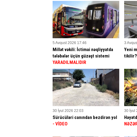
5 Avqust 2026 17:46
3 Avqus
Millət vəkili: İctimai nəqliyyatda
Yeni m
tələbələr üçün güzəşt sistemi
tikilir
YARADILMALIDIR
30 İyul 2026 22:03
30 İyul
Sürücüləri canından bezdirən yol
Həyətd
- VİDEO
NƏZƏR