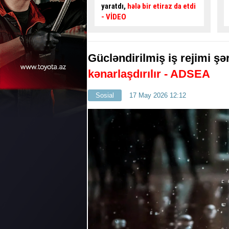
hələ bir etiraz da etdi
qadın sürücü
sakinləri
boğaza yığdı
- VİDEO
Gücləndirilmiş iş rejimi şə
kənarlaşdırılır - ADSEA
Sosial
17 May 2026 12:12