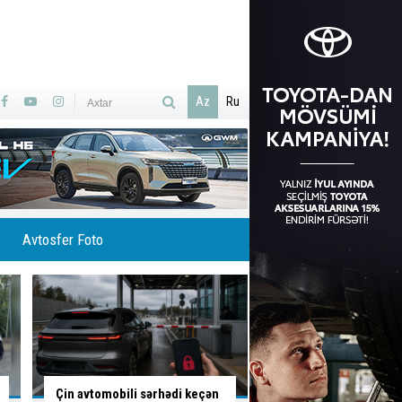
Az
Ru
Avtosfer Foto
Azərbaycanın ilk ödənişli
Bakıda
altı marşrutu