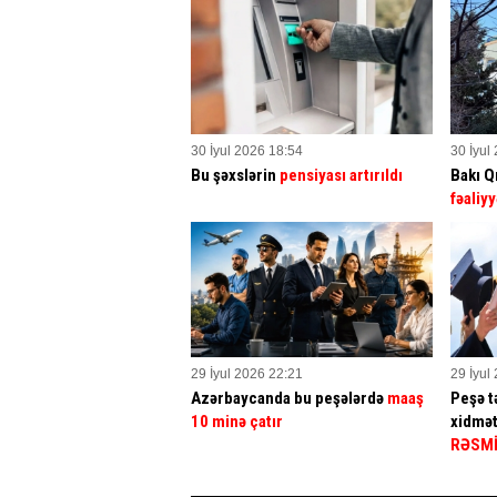
30 İyul 2026 18:54
30 İyul
Bu şəxslərin
pensiyası artırıldı
Bakı Q
fəaliyy
29 İyul 2026 22:21
29 İyul
Azərbaycanda bu peşələrdə
maaş
Peşə tə
10 minə çatır
xidmət
RƏSM