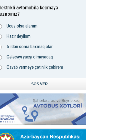
lektrikli avtomobilə keçməyə
azırsınız?
Ucuz olsa alaram
Hazır deyiləm
5 ildən sonra baxmaq olar
Gələcəyi yaxşı olmayacaq
Cavab verməyə çətinlik çəkirəm