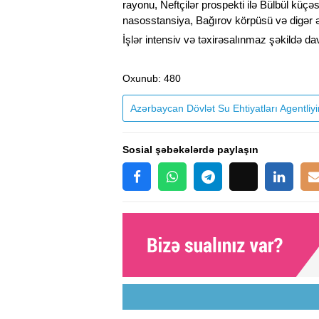
rayonu, Neftçilər prospekti ilə Bülbül küç
nasosstansiya, Bağırov körpüsü və digər əra
İşlər intensiv və təxirəsalınmaz şəkildə dav
Oxunub
: 480
Azərbaycan Dövlət Su Ehtiyatları Agentli
Sosial şəbəkələrdə paylaşın