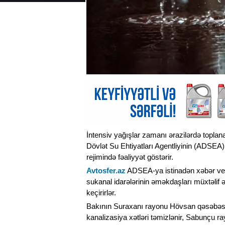
İntensiv yağışlar zamanı ərazilərdə topla
Dövlət Su Ehtiyatları Agentliyinin (ADSEA) 
rejimində fəaliyyət göstərir.
Avtosfer.az
ADSEA-ya istinadən xəbər veri
sukanal idarələrinin əməkdaşları müxtəlif ə
keçirirlər.
Bakının Suraxanı rayonu Hövsan qəsəbəsi
kanalizasiya xətləri təmizlənir, Sabunçu r