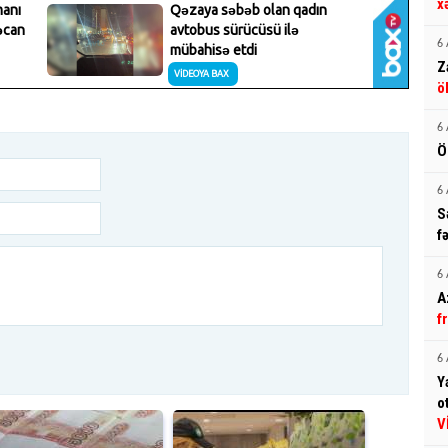
x
6 
Z
ö
6 
Ö
6 
S
f
6 
A
f
6 
Y
o
V