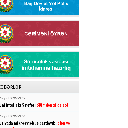
XƏBƏRLƏR
Avqust 2026 23:59
üni intellekt 5 nəfəri
ölümdən xilas etdi
Avqust 2026 23:46
uriyada mikroavtobus partlayıb,
ölən və