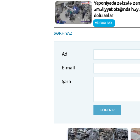
ŞƏRH YAZ
Ad
E-mail
Şərh
GÖNDƏR