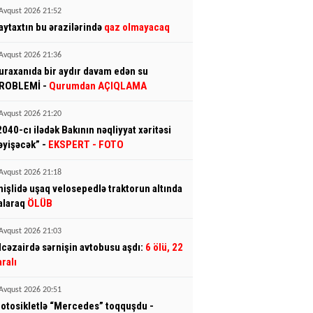
Avqust 2026 21:52
aytaxtın bu ərazilərində
qaz olmayacaq
Avqust 2026 21:36
uraxanıda bir aydır davam edən su
ROBLEMİ -
Qurumdan AÇIQLAMA
Avqust 2026 21:20
2040-cı ilədək Bakının nəqliyyat xəritəsi
əyişəcək” -
EKSPERT
- FOTO
Avqust 2026 21:18
mişlidə uşaq velosepedlə traktorun altında
alaraq
ÖLÜB
Avqust 2026 21:03
lcəzairdə sərnişin avtobusu aşdı:
6 ölü, 22
aralı
Avqust 2026 20:51
otosikletlə “Mercedes” toqquşdu -