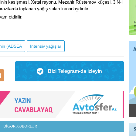
əsinin kəsişməsi, Xətai rayonu, Məzahir Rüstəmov küçəsi, 3 N-li
zilərdə toplanan yağış suları kənarlaşdırılır.
am etdirilir.
yinin (ADSEA
İntensiv yağışlar
Bizi Telegram-da izləyin
DİGƏR XƏBƏRLƏR