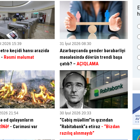
E
h
t 2026 15:39
31 İyul 2026 08:30
etro keçidi hansı ərazidə
Azərbaycanda gender bərabərliyi
? -
Rəsmi məlumat
məsələsində dövrün trendi başa
çatıb? –
AÇIQLAMA
 2026 21:54
30 İyul 2026 20:33
ə od qalayanların
“Cəbiş müəllim”in qızından
İNƏ!
- Cəriməsi var
“Rabitəbank”a etiraz
- “Bizdən
razılıq alınmayıb”