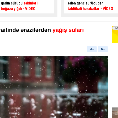
edən gənc sürücüdən
kimi özünü blokladı
– Maraqlı
təhlükəli hərəkətlər
- VİDEO
HADİSƏ
raitində ərazilərdən
yağış suları
A-
A+