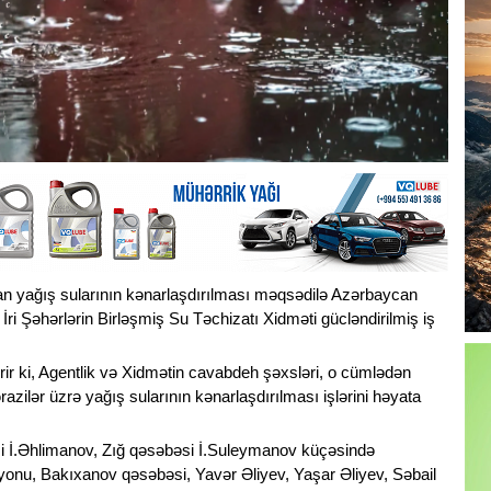
nan yağış sularının kənarlaşdırılması məqsədilə Azərbaycan
İri Şəhərlərin Birləşmiş Su Təchizatı Xidməti gücləndirilmiş iş
r ki, Agentlik və Xidmətin cavabdeh şəxsləri, o cümlədən
razilər üzrə yağış sularının kənarlaşdırılması işlərini həyata
 İ.Əhlimanov, Zığ qəsəbəsi İ.Suleymanov küçəsində
ayonu, Bakıxanov qəsəbəsi, Yavər Əliyev, Yaşar Əliyev, Səbail