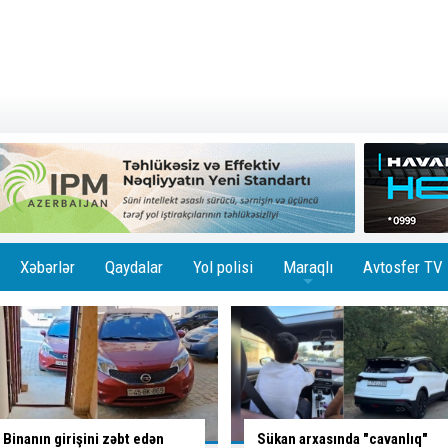
Xəbərlər
Qaydalar
Yol polisi
Maraqlı
Avtosfer TV
+
Sükan arxasında "cavanlıq"
Çin avtomobili sərhədi keçən