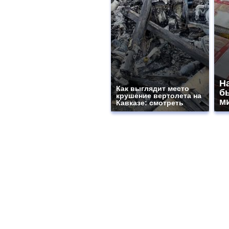
На
Как выглядит место
б
крушение вертолета на
м
Кавказе: смотреть