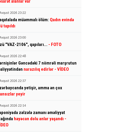
əsarət alanlar var
Avqust 2026 23:22
aqatalada müəmmalı ölüm:
Qadın evində
lü tapıldı
Avqust 2026 23:00
zü "VAZ-2106", qapıları...
- FOTO
Avqust 2026 22:48
ərnişinlər Gəncədəki 7 nömrəli marşrutun
əaliyyətindən
narazılıq edirlər
- VİDEO
Avqust 2026 22:37
zərbaycanda yetişir, amma ən çox
ransızlar yeyir
Avqust 2026 22:14
aponiyada zəlzələ zamanı əməliyyat
tağında
həyəcan dolu anlar yaşandı
-
İDEO