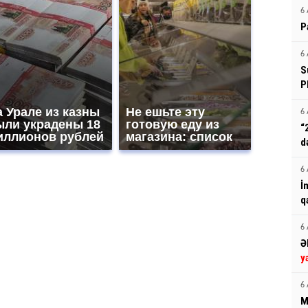
6 
P
6 
S
P
 Урале из казны
Не ешьте эту
6 
ыли украдены 18
готовую еду из
“
иллионов рублей
магазина: список
d
6 
İ
q
6 
Ə
y
6 
M