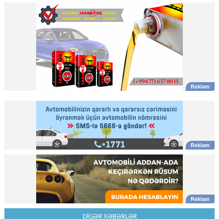
DİGƏR XƏBƏRLƏR