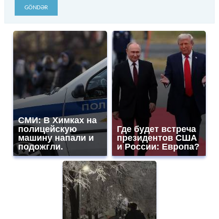
GÖNDƏR
СМИ: В Химках на
полицейскую
Где будет встреча
машину напали и
президентов США
подожгли.
и России: Европа?