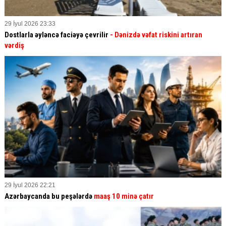
29 İyul 2026 23:33
Dostlarla əyləncə faciəyə çevrilir
- Dənizdə vəfat riskini artıran
vərdiş
29 İyul 2026 22:21
Azərbaycanda bu peşələrdə
maaş 10 minə çatır