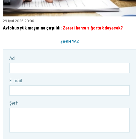
29 İyul 2026 20:06
Avtobus yük maşınına çırpıldı:
Zərəri hansı sığorta ödəyəcək?
ŞƏRH YAZ
Ad
E-mail
Şərh