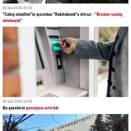
30 İyul 2026 20:33
“Cəbiş müəllim”in qızından “Rabitəbank”a etiraz
- “Bizdən razılıq
alınmayıb”
30 İyul 2026 18:54
Bu şəxslərin
pensiyası artırıldı