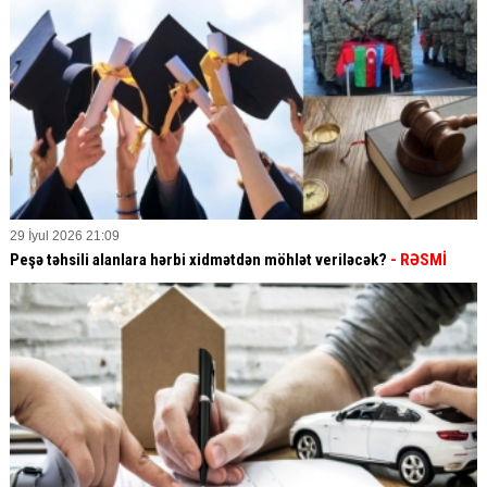
29 İyul 2026 21:09
Peşə təhsili alanlara hərbi xidmətdən möhlət veriləcək?
- RƏSMİ