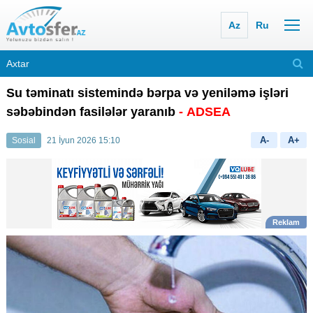
Az
Ru
Su təminatı sistemində bərpa və yeniləmə işləri
səbəbindən fasilələr yaranıb
- ADSEA
A-
A+
Sosial
21 İyun 2026 15:10