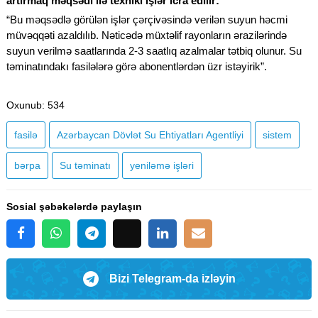
artırmaq məqsədi ilə texniki işlər icra edilir:
“Bu məqsədlə görülən işlər çərçivəsində verilən suyun həcmi
müvəqqəti azaldılıb. Nəticədə müxtəlif rayonların ərazilərində
suyun verilmə saatlarında 2-3 saatlıq azalmalar tətbiq olunur. Su
təminatındakı fasilələrə görə abonentlərdən üzr istəyirik”.
Oxunub
: 534
fasilə
Azərbaycan Dövlət Su Ehtiyatları Agentliyi
sistem
bərpa
Su təminatı
yeniləmə işləri
Sosial şəbəkələrdə paylaşın
Bizi Telegram-da izləyin