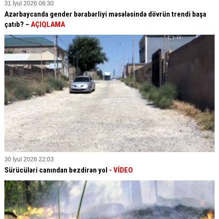
31 İyul 2026 08:30
Azərbaycanda gender bərabərliyi məsələsində dövrün trendi başa
çatıb? –
AÇIQLAMA
30 İyul 2026 22:03
Sürücüləri canından bezdirən yol
- VİDEO