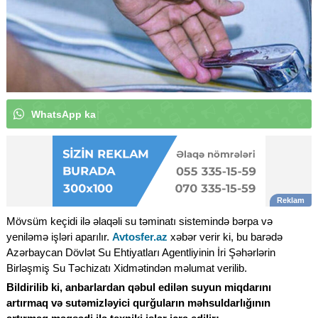
W
h
a
t
s
A
p
p
k
a
n
a
l
ı
m
ı
z
a
a
b
u
n
ə
o
l
u
n
|
Mövsüm keçidi ilə əlaqəli su təminatı sistemində bərpa və
yeniləmə işləri aparılır.
Avtosfer.az
xəbər verir ki, bu barədə
Azərbaycan Dövlət Su Ehtiyatları Agentliyinin İri Şəhərlərin
Birləşmiş Su Təchizatı Xidmətindən məlumat verilib.
Bildirilib ki, anbarlardan qəbul edilən suyun miqdarını
artırmaq və sutəmizləyici qurğuların məhsuldarlığının