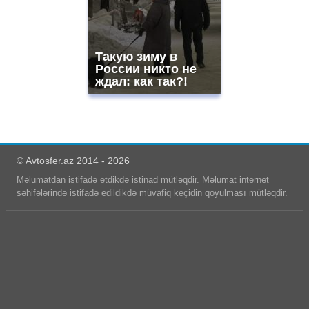
Такую зиму в
России никто не
ждал: как так?!
© Avtosfer.az 2014 - 2026
Məlumatdan istifadə etdikdə istinad mütləqdir. Məlumat internet
səhifələrində istifadə edildikdə müvafiq keçidin qoyulması mütləqdir.