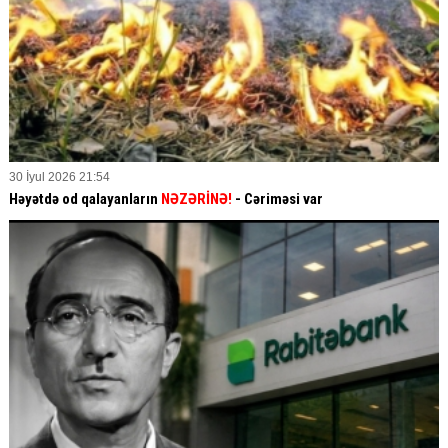
30 İyul 2026 21:54
Həyətdə od qalayanların
NƏZƏRİNƏ!
- Cəriməsi var