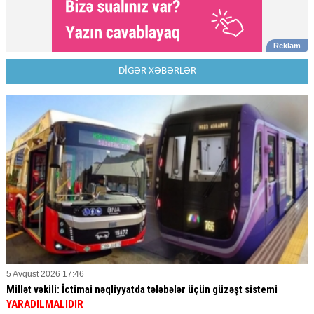
DİGƏR XƏBƏRLƏR
5 Avqust 2026 17:46
Millət vəkili: İctimai nəqliyyatda tələbələr üçün güzəşt sistemi
YARADILMALIDIR