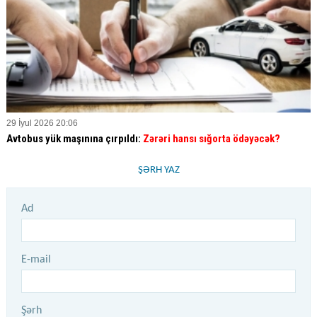
29 İyul 2026 20:06
Avtobus yük maşınına çırpıldı:
Zərəri hansı sığorta ödəyəcək?
ŞƏRH YAZ
Ad
E-mail
Şərh