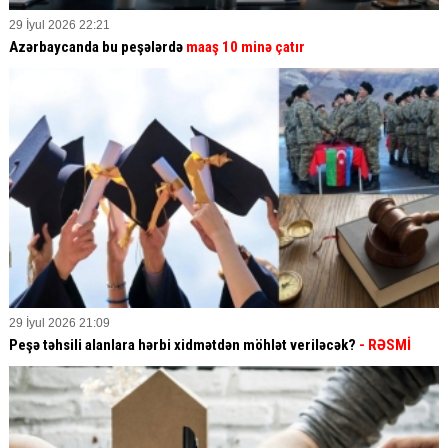
29 İyul 2026 22:21
Azərbaycanda bu peşələrdə
maaş 10 minə çatır
29 İyul 2026 21:09
Peşə təhsili alanlara hərbi xidmətdən möhlət veriləcək?
- RƏSMİ