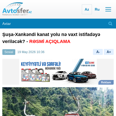
Az
Ru
Şuşa-Xankəndi kanat yolu nə vaxt istifadəyə
veriləcək? -
RƏSMİ AÇIQLAMA
A-
A+
Sosial
19 May 2026 10:36