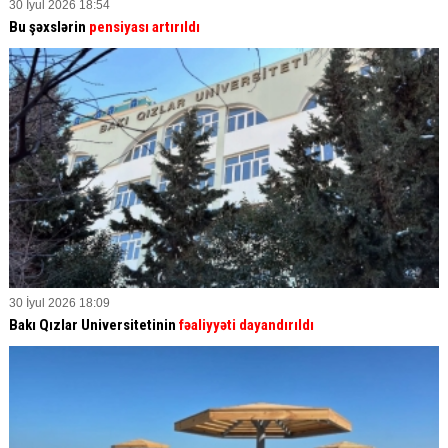
30 İyul 2026 18:54
Bu şəxslərin
pensiyası artırıldı
30 İyul 2026 18:09
Bakı Qızlar Universitetinin
fəaliyyəti dayandırıldı