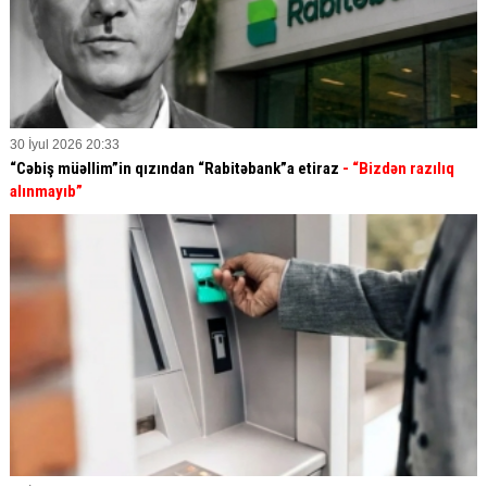
30 İyul 2026 20:33
“Cəbiş müəllim”in qızından “Rabitəbank”a etiraz
- “Bizdən razılıq
alınmayıb”