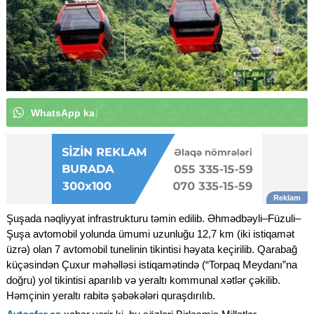
W
h
a
t
s
A
p
p
k
a
n
a
l
ı
m
ı
z
a
a
b
u
n
ə
o
l
u
n
|
Şuşada nəqliyyat infrastrukturu təmin edilib. Əhmədbəyli–Füzuli–
Şuşa avtomobil yolunda ümumi uzunluğu 12,7 km (iki istiqamət
üzrə) olan 7 avtomobil tunelinin tikintisi həyata keçirilib. Qarabağ
küçəsindən Çuxur məhəlləsi istiqamətində (“Torpaq Meydanı”na
doğru) yol tikintisi aparılıb və yeraltı kommunal xətlər çəkilib.
Həmçinin yeraltı rabitə şəbəkələri quraşdırılıb.