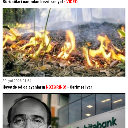
Sürücüləri canından bezdirən yol
- VİDEO
30 İyul 2026 21:54
Həyətdə od qalayanların
NƏZƏRİNƏ!
- Cəriməsi var