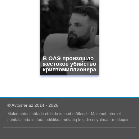
В ОАЭ произошло
жестокое убийство
криптомиллионера
© Avtosfer.az 2014 - 2026
Məlumatdan istifadə etdikdə istinad mütləqdir. Məlumat internet
səhifələrində istifadə edildikdə müvafiq keçidin qoyulması mütləqdir.