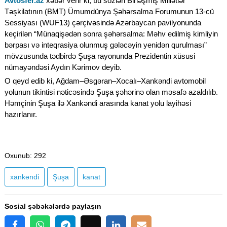
Avtosfer.az
xəbər verir ki, bu sözləri Birləşmiş Millətlər
Təşkilatının (BMT) Ümumdünya Şəhərsalma Forumunun 13-cü
Sessiyası (WUF13) çərçivəsində Azərbaycan pavilyonunda
keçirilən “Münaqişədən sonra şəhərsalma: Məhv edilmiş kimliyin
bərpası və inteqrasiya olunmuş gələcəyin yenidən qurulması”
mövzusunda tədbirdə Şuşa rayonunda Prezidentin xüsusi
nümayəndəsi Aydın Kərimov deyib.
O qeyd edib ki, Ağdam–Əsgəran–Xocalı–Xankəndi avtomobil
yolunun tikintisi nəticəsində Şuşa şəhərinə olan məsafə azaldılıb.
Həmçinin Şuşa ilə Xankəndi arasında kanat yolu layihəsi
hazırlanır.
Oxunub
: 292
xankəndi
Şuşa
kanat
Sosial şəbəkələrdə paylaşın