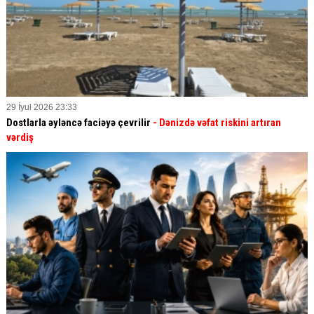
29 İyul 2026 23:33
Dostlarla əyləncə faciəyə çevrilir
- Dənizdə vəfat riskini artıran
vərdiş