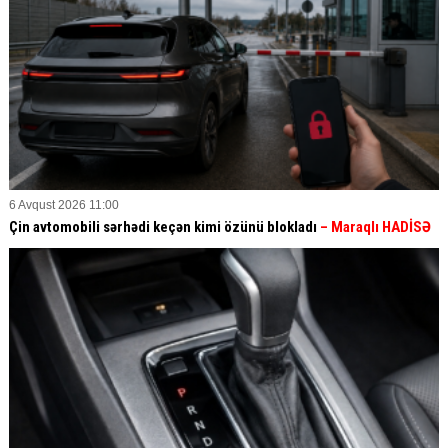
6 Avqust 2026 11:00
Çin avtomobili sərhədi keçən kimi özünü blokladı
– Maraqlı HADİSƏ