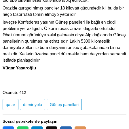
təcrübə ölkənin əsas xətlərində təbiq ediləcək.
Ərazidə quraşdırılmış panellər 18 kilovatt gücündədir ki, bu da bir
neçə təsərrüfatı təmin etməyə yetərlidir.
İsveçrə Konfederasiyasının Günəş panelləri ilə bağlı ən ciddi
problemi yer azlığıdır. Ölkənin əsas ərazisi dağlarla örtülüdür.
Əhali ümumi görüntüyə xələl gəlməsin deyə Alp dağlarında Günəş
panellərinin qurulmasına etiraz edir. Lakin 5300 kilometrlik
dəmiryolu xətləri ilə bura dünyanın ən sıx şəbəkələrindən birinə
malikdir. Xətlərin üzərinə panel düzməklə həm də yerdən səmərəli
istifadə planlaşdırılır.
Vüqar Yaşaroğlu
Oxunub
: 412
qatar
dəmir yolu
Günəş panelləri
Sosial şəbəkələrdə paylaşın