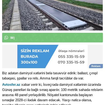
W
h
a
t
s
A
p
p
k
a
n
a
l
ı
m
ı
z
a
|
Biz adətən dəmiryol xətlərini belə təsəvvür edirik: ballast, çınqıl
təbəqəsi, şpallar və rels. Amma fərqli təcrüblər də var.
Avtosfer.az
xəbər verir ki, İsveçrədə dəmiryol xətlərinin üzərində
Günəş panelləri ilə bağlı sınaq aparılır. 100 metrlik sahədə relslərin
arasına 48 panel yerləşdirilib. Nöşatel kantonunda başlayan
sınaqlar 2028-ci ilədək davam edəcək. Yaxşı nəticə olarsa,