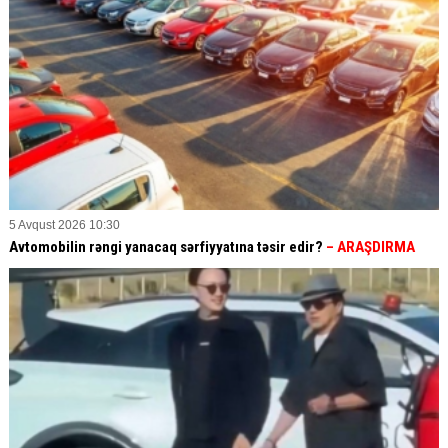
5 Avqust 2026 10:30
Avtomobilin rəngi yanacaq sərfiyyatına təsir edir?
– ARAŞDIRMA