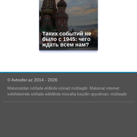
Таких событий не
было с 1945: чего
ждать всем нам?
© Avtosfer.az 2014 - 2026
Məlumatdan istifadə etdikdə istinad mütləqdir. Məlumat internet
səhifələrində istifadə edildikdə müvafiq keçidin qoyulması mütləqdir.