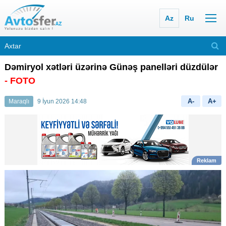
Az
Ru
Dəmiryol xətləri üzərinə Günəş panelləri düzdülər
- FOTO
A-
A+
Maraqlı
9 İyun 2026 14:48