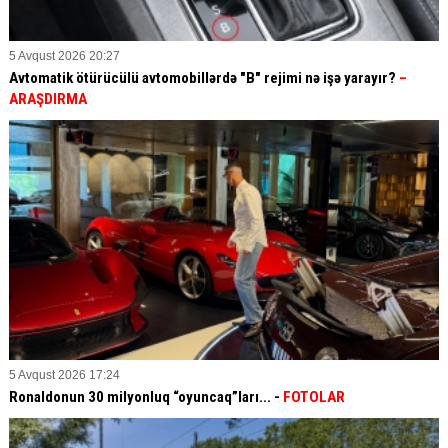
5 Avqust 2026 20:27
Avtomatik ötürücülü avtomobillərdə "B" rejimi nə işə yarayır?
–
ARAŞDIRMA
5 Avqust 2026 17:24
Ronaldonun 30 milyonluq “oyuncaq”ları... -
FOTOLAR