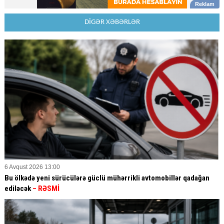
DİGƏR XƏBƏRLƏR
6 Avqust 2026 13:00
Bu ölkədə yeni sürücülərə güclü mühərrikli avtomobillər qadağan
ediləcək
– RƏSMİ