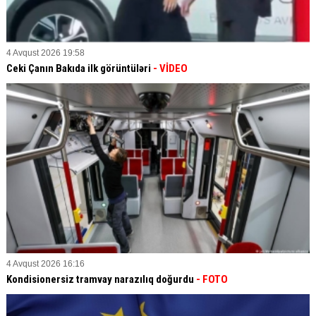
4 Avqust 2026 19:58
Ceki Çanın Bakıda ilk görüntüləri
- VİDEO
4 Avqust 2026 16:16
Kondisionersiz tramvay narazılıq doğurdu
- FOTO