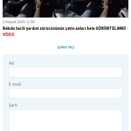
3 Avqust 2026 11:00
Bakıda təcili yardım sürücüsünün çətin anları belə GÖRÜNTÜLƏNDİ
-
VİDEO
ŞƏRH YAZ
Ad
E-mail
Şərh