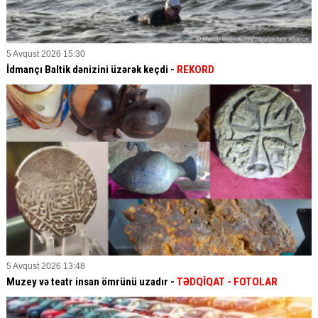
5 Avqust 2026 15:30
İdmançı Baltik dənizini üzərək keçdi -
REKORD
5 Avqust 2026 13:48
Muzey və teatr insan ömrünü uzadır -
TƏDQİQAT
- FOTOLAR