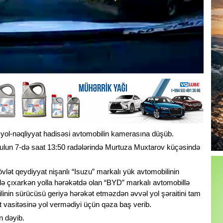
ol-nəqliyyat hadisəsi avtomobilin kamerasına düşüb.
yulun 7-də saat 13:50 radələrində Murtuza Muxtarov küçəsində
lət qeydiyyat nişanlı “Isuzu” markalı yük avtomobilinin
ə çıxarkən yolla hərəkətdə olan “BYD” markalı avtomobillə
ilinin sürücüsü geriyə hərəkət etməzdən əvvəl yol şəraitini tam
t vasitəsinə yol vermədiyi üçün qəza baş verib.
n dəyib.