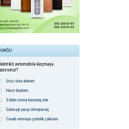
SORĞU
lektrikli avtomobilə keçməyə
azırsınız?
Ucuz olsa alaram
Hazır deyiləm
5 ildən sonra baxmaq olar
Gələcəyi yaxşı olmayacaq
Cavab verməyə çətinlik çəkirəm