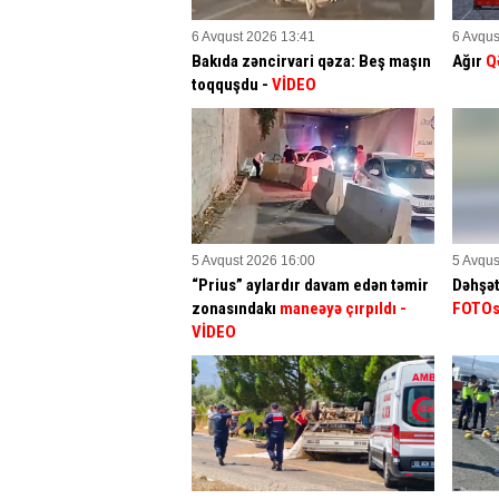
6 Avqust 2026 13:41
6 Avqus
Bakıda zəncirvari qəza: Beş maşın
Ağır
Q
toqquşdu -
VİDEO
5 Avqust 2026 16:00
5 Avqus
“Prius” aylardır davam edən təmir
Dəhşət
zonasındakı
maneəyə çırpıldı
-
FOTO
VİDEO