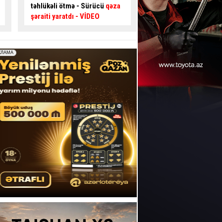
qəza şəraiti yaratdı –
99-GG-
əngəlli şəxsi yola çı
189
- VİDEO
məcbur qoydu
- FOT