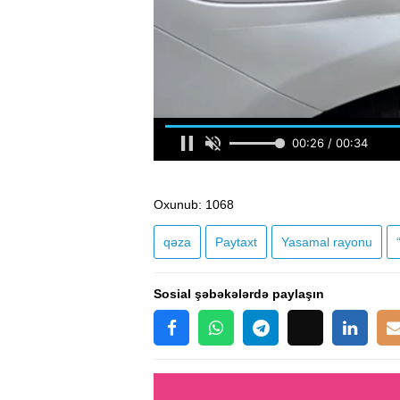
Oxunub
: 1068
qəza
Paytaxt
Yasamal rayonu
Sosial şəbəkələrdə paylaşın