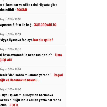
ərbi komisar və şöbə rəisi rüşvətə görə
əbs edildi -
RƏSMİ
Avqust 2026 16:30
vqustun 8-9-u ilə bağlı
XƏBƏRDARLIQ
Avqust 2026 16:24
lviyyə İlyasova fəhləyə
borclu qalıb?
Avqust 2026 16:16
sti hava avtomobilə necə təsir edir? –
Usta
ÇIQLADI
Avqust 2026 16:09
Beniz”dən sonra müəmma yarandı –
Rəşad
ağlı və Həsənovun nəvəsi…
Avqust 2026 16:00
usiyalı iş adamı Süleyman Kərimova
əxsus olduğu iddia edilən yaxta hərracda
atılıb -
FOTO