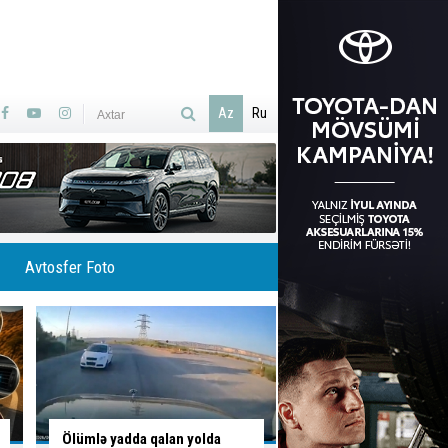
Az
Ru
Avtosfer Foto
Yolu bağladı, geriyə sürərək
Piyada keçidini zəbt 