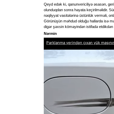
Qeyd edək ki, qanunvericiliyə əsasən, ger
olunduqdan sonra həyata keçirilməlidir. 
nəqliyyat vasitələrinə üstünlük verməli, o
Görünüşün məhdud olduğu hallarda isə mane
digər şəxsin köməyindən istifadə etdikdən s
Nərmin