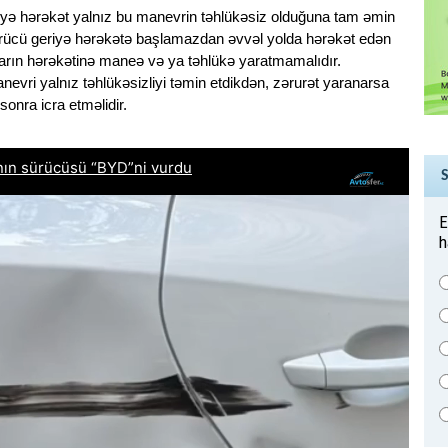
iyə hərəkət yalnız bu manevrin təhlükəsiz olduğuna tam əmin
Sürücü geriyə hərəkətə başlamazdan əvvəl yolda hərəkət edən
nların hərəkətinə maneə və ya təhlükə yaratmamalıdır.
vri yalnız təhlükəsizliyi təmin etdikdən, zərurət yaranarsa
onra icra etməlidir.
E
h