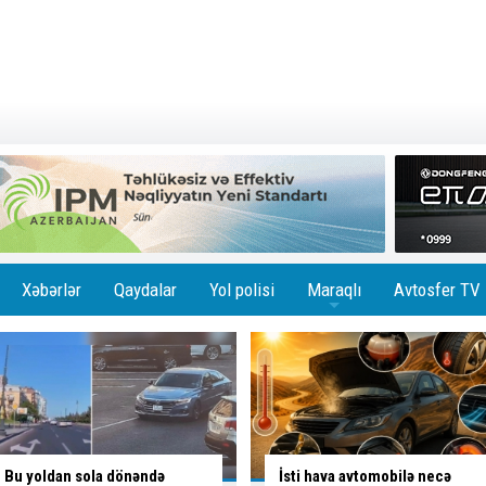
Xəbərlər
Qaydalar
Yol polisi
Maraqlı
Avtosfer TV
+
İsti hava avtomobilə necə
Ölümlə yadda qalan yolda