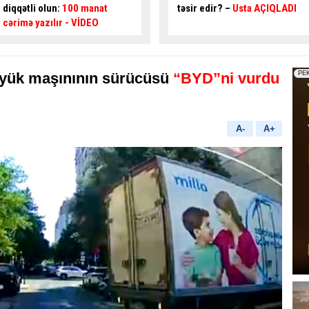
təsir edir? –
Usta AÇIQLADI
təhlükəli ötmə - Sürücü
qəza
şəraiti yaratdı
- VİDEO
 yük maşınının sürücüsü
“BYD”ni vurdu
A-
A+