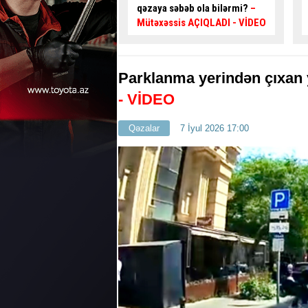
əbəb ola bilərmi?
–
diqqətli olun:
100 manat
sis AÇIQLADI - VİDEO
cərimə yazılır
- VİDEO
Parklanma yerindən çıxan
- VİDEO
Qəzalar
7 İyul 2026 17:00