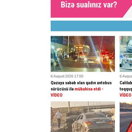
6 Avqust 2026 17:00
6 Avqus
Qəzaya səbəb olan qadın avtobus
Cəlila
sürücüsü ilə
mübahisə etdi
-
toqqu
VİDEO
VİDEO