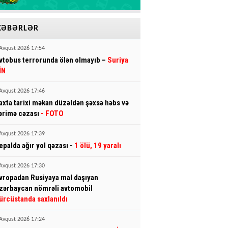
XƏBƏRLƏR
Avqust 2026 17:54
vtobus terrorunda ölən olmayıb –
Suriya
İN
Avqust 2026 17:46
axta tarixi məkan düzəldən şəxsə həbs və
ərimə cəzası
- FOTO
Avqust 2026 17:39
epalda ağır yol qəzası -
1 ölü, 19 yaralı
Avqust 2026 17:30
vropadan Rusiyaya mal daşıyan
zərbaycan nömrəli avtomobil
ürcüstanda saxlanıldı
Avqust 2026 17:24