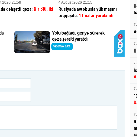
t 2026 21:58
4 Avqust 2026 21:15
H
da dəhşətli qəza:
Bir ölü, iki
Rusiyada avtobusla yük maşını
h
toqquşdu:
11 nəfər yaralandı
7 
A
7 
Ü
7 
İ
A
7 
“
D
7 
R
m
s