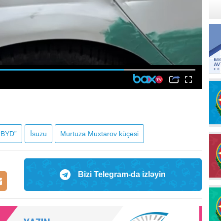
“BYD”
İsuzu
Murtuza Muxtarov küçəsi
Bizi Telegram-da izləyin