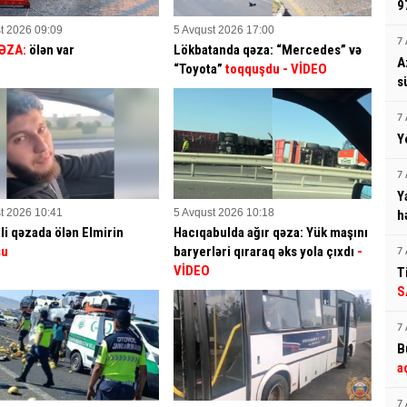
9
t 2026 09:09
5 Avqust 2026 17:00
7 
ƏZA:
ölən var
Lökbatanda qəza: “Mercedes” və
A
“Toyota”
toqquşdu
- VİDEO
s
7 
Y
7 
Y
t 2026 10:41
5 Avqust 2026 10:18
h
li qəzada ölən Elmirin
Hacıqabulda ağır qəza: Yük maşını
su
baryerləri qıraraq əks yola çıxdı
-
7 
VİDEO
T
S
7 
B
a
7 