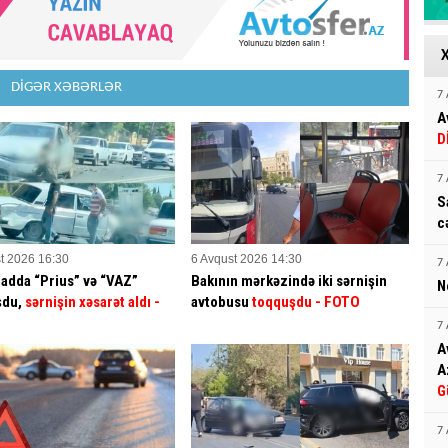
DİGƏR XƏBƏRLƏR
7 
A
D
7 
S
c
t 2026 16:30
6 Avqust 2026 14:30
7 
badda “Prius” və “VAZ”
Bakının mərkəzində iki sərnişin
N
şdu,
sərnişin xəsarət aldı
-
avtobusu
toqquşdu
- FOTO
7 
A
A
G
7 