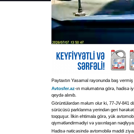
Paytaxtın Yasamal rayonunda baş vermiş y
Avtosfer.az
-ın məlumatına görə, hadisə i
qeydə alınıb.
Görüntülərdən məlum olur ki, 77-JV-841 döv
sürücüsü parklanma yerindən geri hərəkətl
toqquşur. İlkin ehtimala görə, yük avtomob
qiymətləndirmədiyi və yaxınlaşan nəqliyya
Hadisə nəticəsində avtomobilə maddi ziya