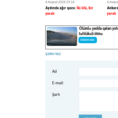
4 Avqust 2026 23:16
4 Avqus
Aydında ağır qəza:
İki ölü, bir
Ankara
yaralı
yaralı
ŞƏRH YAZ
Ad
E-mail
Şərh