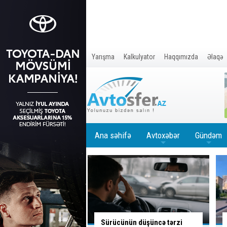
Yarışma
Kalkulyator
Haqqımızda
Əlaqə
Ana səhifə
Avtoxəbər
Gündəm
+
+
ün düşüncə tərzi
Bu yoldan sola dönəndə