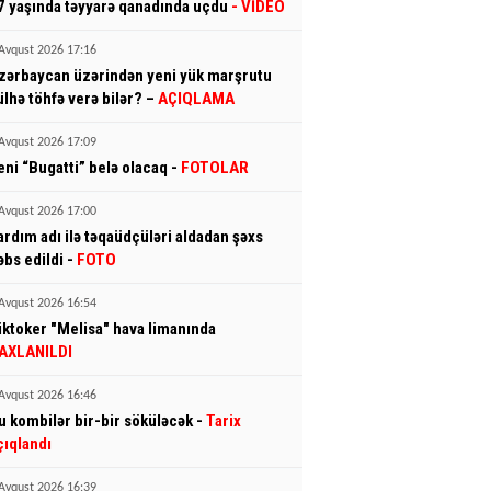
7 yaşında təyyarə qanadında uçdu
- VİDEO
Avqust 2026 17:16
zərbaycan üzərindən yeni yük marşrutu
ülhə töhfə verə bilər? –
AÇIQLAMA
Avqust 2026 17:09
eni “Bugatti” belə olacaq -
FOTOLAR
Avqust 2026 17:00
ardım adı ilə təqaüdçüləri aldadan şəxs
əbs edildi -
FOTO
Avqust 2026 16:54
iktoker "Melisa" hava limanında
AXLANILDI
Avqust 2026 16:46
u kombilər bir-bir söküləcək -
Tarix
çıqlandı
Avqust 2026 16:39