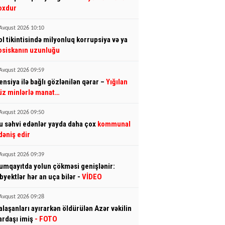
oxdur
Avqust 2026 10:10
ol tikintisində milyonluq korrupsiya və ya
osiskanın uzunluğu
Avqust 2026 09:59
ensiya ilə bağlı gözlənilən qərar –
Yığılan
üz minlərlə manat…
Avqust 2026 09:50
u səhvi edənlər yayda daha çox
kommunal
dəniş edir
Avqust 2026 09:39
umqayıtda yolun çökməsi genişlənir:
byektlər hər an uça bilər -
VİDEO
Avqust 2026 09:28
alaşanları ayırarkən öldürülən Azər vəkilin
ardaşı imiş
- FOTO