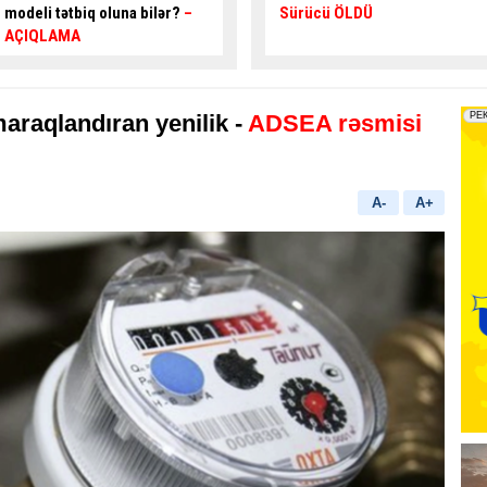
Sürücü ÖLDÜ
verib,
5 nəfər yaralanıb
araqlandıran yenilik -
ADSEA rəsmisi
A-
A+