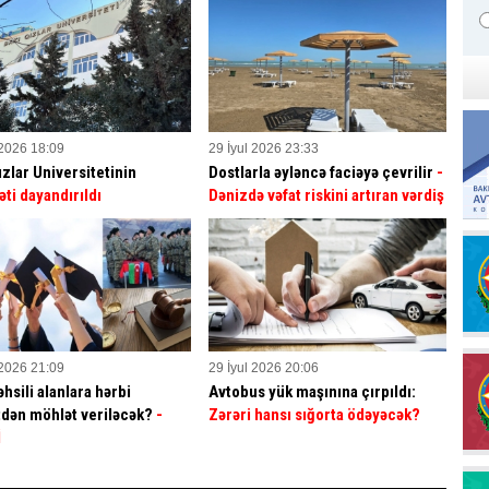
 2026 18:09
29 İyul 2026 23:33
ızlar Universitetinin
Dostlarla əyləncə faciəyə çevrilir
-
əti dayandırıldı
Dənizdə vəfat riskini artıran vərdiş
 2026 21:09
29 İyul 2026 20:06
hsili alanlara hərbi
Avtobus yük maşınına çırpıldı:
dən möhlət veriləcək?
-
Zərəri hansı sığorta ödəyəcək?
İ