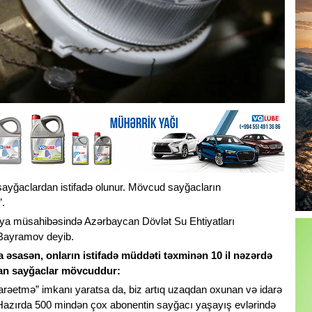
 sayğaclardan istifadə olunur. Mövcud sayğacların
”.
A-ya müsahibəsində Azərbaycan Dövlət Su Ehtiyatları
 Bayramov deyib.
a əsasən, onların istifadə müddəti təxminən 10 il nəzərdə
lunan sayğaclar mövcuddur:
arəetmə” imkanı yaratsa da, biz artıq uzaqdan oxunan və idarə
. Hazırda 500 mindən çox abonentin sayğacı yaşayış evlərində