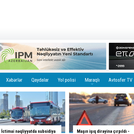
Xəbərlər
Qaydalar
Yol polisi
Maraqlı
Avtosfer TV
+
Maşın işıq dirəyinə çırpıldı -
İsmayıllıda ağır yol qəzası baş