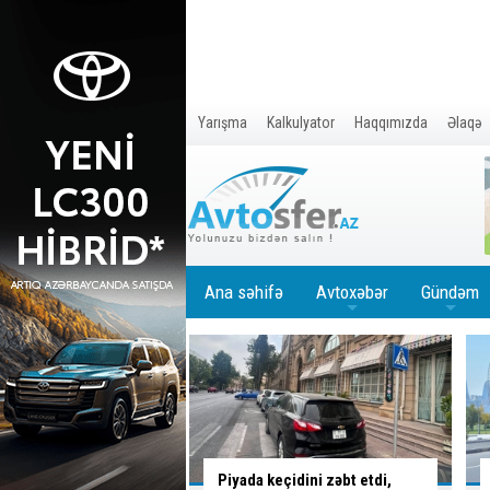
Yarışma
Kalkulyator
Haqqımızda
Əlaqə
Ana səhifə
Avtoxəbər
Gündəm
+
+
eçidini zəbt etdi,
İctimai nəqliyyatda subsidiya