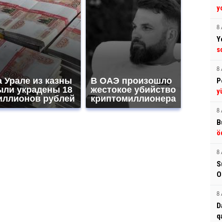
y
8 
Y
s
8 
 Урале из казны
В ОАЭ произошло
P
ыли украдены 18
жестокое убийство
y
иллионов рублей
криптомиллионера
8 
B
ö
8 
S
O
8 
D
q