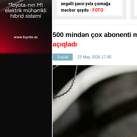
şəxsi yola çıxmağa
modeli tətbiq oluna bilər?
–
qoydu
- FOTO
AÇIQLAMA
500 mindən çox abonenti m
açıqladı
Sosial
23 May 2026 17:45