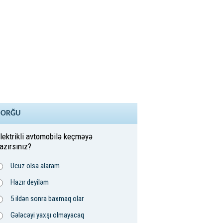
SORĞU
lektrikli avtomobilə keçməyə
azırsınız?
Ucuz olsa alaram
Hazır deyiləm
5 ildən sonra baxmaq olar
Gələcəyi yaxşı olmayacaq