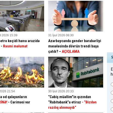
t 2026 15:39
31 İyul 2026 08:30
etro keçidi hansı ərazidə
Azərbaycanda gender bərabərliyi
? -
Rəsmi məlumat
məsələsində dövrün trendi başa
çatıb? –
AÇIQLAMA
E
h
 2026 21:54
30 İyul 2026 20:33
ə od qalayanların
“Cəbiş müəllim”in qızından
İNƏ!
- Cəriməsi var
“Rabitəbank”a etiraz
- “Bizdən
razılıq alınmayıb”