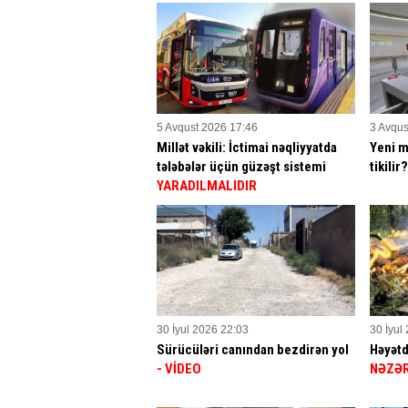
5 Avqust 2026 17:46
3 Avqus
Millət vəkili: İctimai nəqliyyatda
Yeni m
tələbələr üçün güzəşt sistemi
tikilir
YARADILMALIDIR
30 İyul 2026 22:03
30 İyul
Sürücüləri canından bezdirən yol
Həyətd
- VİDEO
NƏZƏR