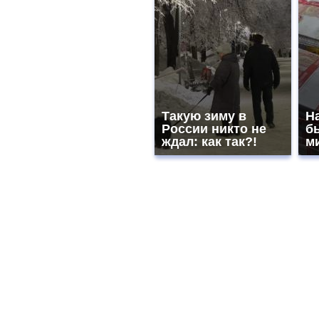
Такую зиму в
На
России никто не
б
ждал: как так?!
м