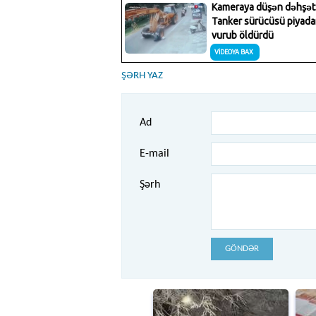
ŞƏRH YAZ
Ad
E-mail
Şərh
GÖNDƏR