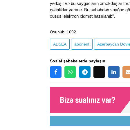
yerləşir və bu sayğacların əməkdaşlar tə
çətinliklər yaranır. Bu səbəbdən sayğac gö
xüsusi elektron xidmət hazırlanıb”.
Oxunub
: 1092
ADSEA
abonent
Azərbaycan Dövlət
Sosial şəbəkələrdə paylaşın