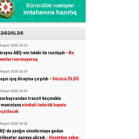
XƏBƏRLƏR
Avqust 2026 10:52
krayna ABŞ-nin tələbi ilə razılaşdı -
Bu
əmiləri vurmayacaq
Avqust 2026 10:39
aşın işıq dirəyinə çırpıldı -
Sürücü ÖLDÜ
Avqust 2026 10:30
zərbaycandan tranzit keçməklə
rmənistana
növbəti tədarük həyata
eçiriləcək
Avqust 2026 10:18
BŞ-də yanğın söndürməyə gedən
elikopter qəzaya uğradı
- Heyətdən xəbər