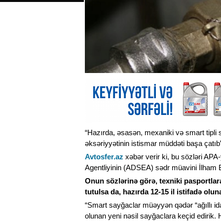
“Hazırda, əsasən, mexaniki və smart tipli
əksəriyyətinin istismar müddəti başa çatıb
Avtosfer.az
xəbər verir ki, bu sözləri AP
Agentliyinin (ADSEA) sədr müavini İlham
Onun sözlərinə görə, texniki pasportlar
tutulsa da, hazırda 12-15 il istifadə o
“Smart sayğaclar müəyyən qədər “ağıllı id
olunan yeni nəsil sayğaclara keçid edirik