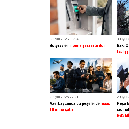
30 İyul 2026 18:54
30 İyul
Bu şəxslərin
pensiyası artırıldı
Bakı Q
fəaliyy
29 İyul 2026 22:21
29 İyul
Azərbaycanda bu peşələrdə
maaş
Peşə tə
10 minə çatır
xidmət
RƏSM