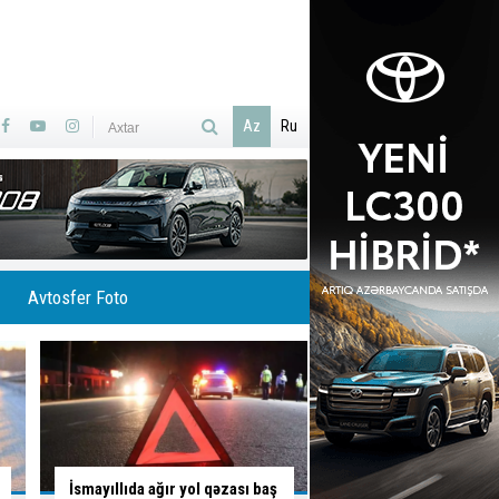
Az
Ru
Avtosfer Foto
Skuterlə necə gəldi yola çıxan
İsti hava avtomobilə