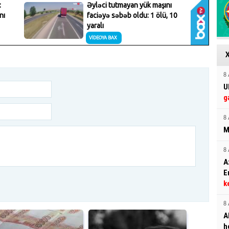
8 
U
g
8 
M
8 
A
E
k
8 
A
h