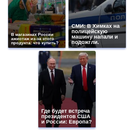
СМИ: В Химках на
полицейскую
В магазинах России
машину напали и
ажиотаж из-за этого
подожгли.
продукта: что купить?
Где будет встреча
президентов США
и России: Европа?