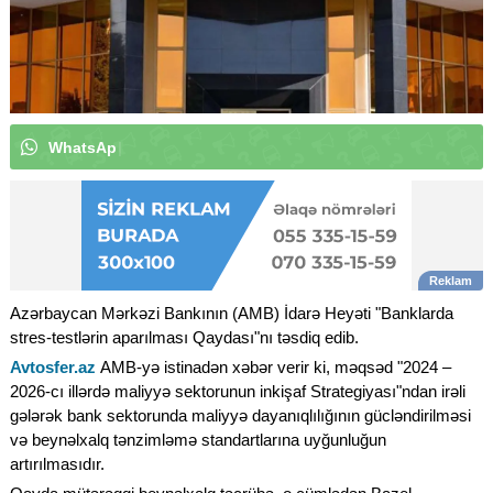
W
h
a
t
s
A
p
p
k
a
n
a
l
ı
m
ı
z
a
a
b
u
n
ə
o
|
Azərbaycan Mərkəzi Bankının (AMB) İdarə Heyəti "Banklarda
stres-testlərin aparılması Qaydası"nı təsdiq edib.
Avtosfer.az
AMB-yə istinadən xəbər verir ki, məqsəd "2024 –
2026-cı illərdə maliyyə sektorunun inkişaf Strategiyası"ndan irəli
gələrək bank sektorunda maliyyə dayanıqlılığının gücləndirilməsi
və beynəlxalq tənzimləmə standartlarına uyğunluğun
artırılmasıdır.