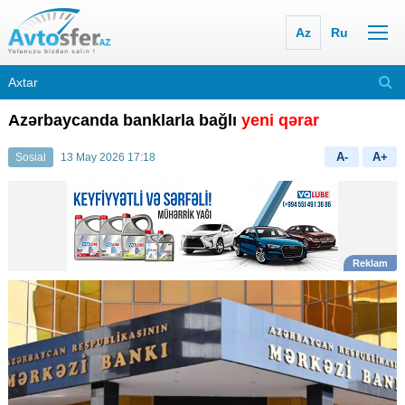
Az
Ru
Azərbaycanda banklarla bağlı
yeni qərar
A-
A+
Sosial
13 May 2026 17:18