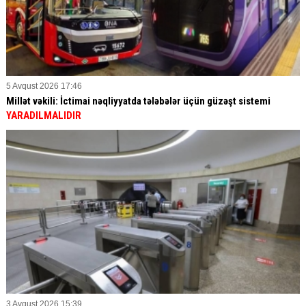
5 Avqust 2026 17:46
Millət vəkili: İctimai nəqliyyatda tələbələr üçün güzəşt sistemi
YARADILMALIDIR
3 Avqust 2026 15:39