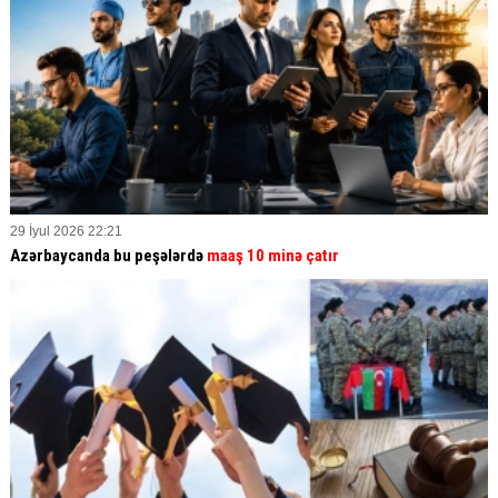
29 İyul 2026 22:21
Azərbaycanda bu peşələrdə
maaş 10 minə çatır