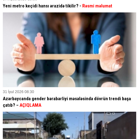
Yeni metro keçidi hansı ərazidə tikilir? -
Rəsmi məlumat
31 İyul 2026 08:30
Azərbaycanda gender bərabərliyi məsələsində dövrün trendi başa
çatıb? –
AÇIQLAMA