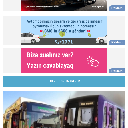
DİGƏR XƏBƏRLƏR