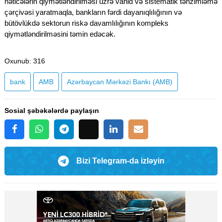
nəticələrin qiymətləndirilməsi üzrə vahid və sistematik tənzimləmə
çərçivəsi yaratmaqla, bankların fərdi dayanıqlılığının və
bütövlükdə sektorun riskə davamlılığının kompleks
qiymətləndirilməsini təmin edəcək.
Oxunub
: 316
bank
AMB
​​​​​​​Azərbaycan Mərkəzi Bankı (AMB)
Sosial şəbəkələrdə paylaşın
Bizi Telegram-da izləyin