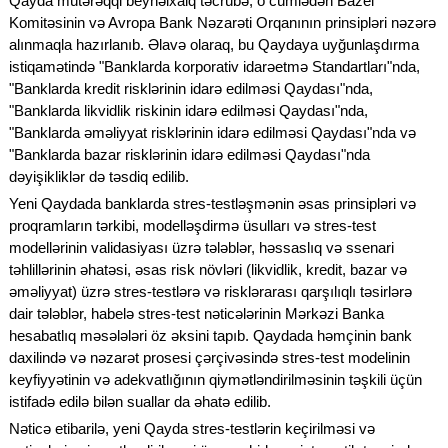
Qayda mütərəqqi beynəlxalq təcrübə, o cümlədən Bazel
Komitəsinin və Avropa Bank Nəzarəti Orqanının prinsipləri nəzərə
alınmaqla hazırlanıb. Əlavə olaraq, bu Qaydaya uyğunlaşdırma
istiqamətində "Banklarda korporativ idarəetmə Standartları"nda,
"Banklarda kredit risklərinin idarə edilməsi Qaydası"nda,
"Banklarda likvidlik riskinin idarə edilməsi Qaydası"nda,
"Banklarda əməliyyat risklərinin idarə edilməsi Qaydası"nda və
"Banklarda bazar risklərinin idarə edilməsi Qaydası"nda
dəyişikliklər də təsdiq edilib.
Yeni Qaydada banklarda stres-testləşmənin əsas prinsipləri və
proqramların tərkibi, modelləşdirmə üsulları və stres-test
modellərinin validasiyası üzrə tələblər, həssaslıq və ssenari
təhlillərinin əhatəsi, əsas risk növləri (likvidlik, kredit, bazar və
əməliyyat) üzrə stres-testlərə və risklərarası qarşılıqlı təsirlərə
dair tələblər, habelə stres-test nəticələrinin Mərkəzi Banka
hesabatlıq məsələləri öz əksini tapıb. Qaydada həmçinin bank
daxilində və nəzarət prosesi çərçivəsində stres-test modelinin
keyfiyyətinin və adekvatlığının qiymətləndirilməsinin təşkili üçün
istifadə edilə bilən suallar da əhatə edilib.
Nəticə etibarilə, yeni Qayda stres-testlərin keçirilməsi və