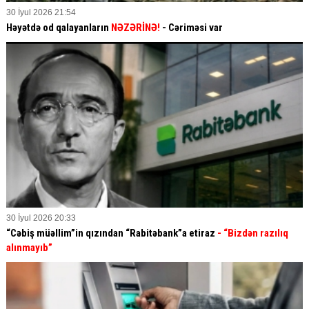
30 İyul 2026 21:54
Həyətdə od qalayanların
NƏZƏRİNƏ!
- Cəriməsi var
30 İyul 2026 20:33
“Cəbiş müəllim”in qızından “Rabitəbank”a etiraz
- “Bizdən razılıq
alınmayıb”