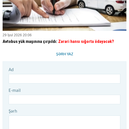
29 İyul 2026 20:06
Avtobus yük maşınına çırpıldı:
Zərəri hansı sığorta ödəyəcək?
ŞƏRH YAZ
Ad
E-mail
Şərh