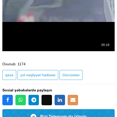
Oxunub
: 1174
qəza
yol nəqliyyat hadisəsi
Gürcüstan
Sosial şəbəkələrdə paylaşın
Bizi Telegram-da izləyin