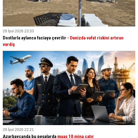
29 İyul 2026 23:33
Dostlarla əyləncə faciəyə çevrilir
- Dənizdə vəfat riskini artıran
vərdiş
29 İyul 2026 22:21
Azərbaycanda bu peşələrdə
maaş 10 minə çatır