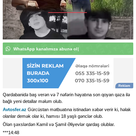
W
h
a
t
s
A
p
p
k
a
n
a
l
ı
m
ı
z
a
a
b
u
n
ə
o
|
Qardabanidə baş verən və 7 nəfərin həyatına son qoyan qəza ilə
bağlı yeni detallar məlum olub.
Avtosfer.az
Gürcüstan mətbuatına istinadən xəbər verir ki, həlak
olanlar demək olar ki, hamısı 18 yaşlı gənclər olub.
Ölən şəxslərdən Kamil və Şamil Əliyevlər qardaş olublar.
***14:48