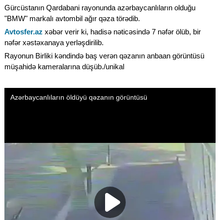
Gürcüstanın Qardabani rayonunda azərbaycanlıların olduğu
"BMW" markalı avtombil ağır qəza törədib.
Avtosfer.az
xəbər verir ki, hadisə nəticəsində 7 nəfər ölüb, bir
nəfər xəstəxanaya yerləşdirilib.
Rayonun Birliki kəndində baş verən qəzanın anbaan görüntüsü
müşahidə kameralarına düşüb./unikal