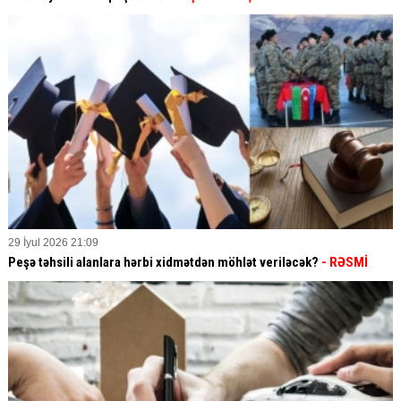
29 İyul 2026 21:09
Peşə təhsili alanlara hərbi xidmətdən möhlət veriləcək?
- RƏSMİ