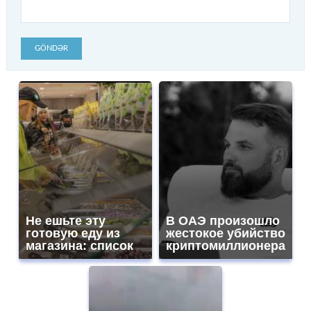
GÖNDƏR
Не ешьте эту
В ОАЭ произошло
готовую еду из
жестокое убийство
магазина: список
криптомиллионера