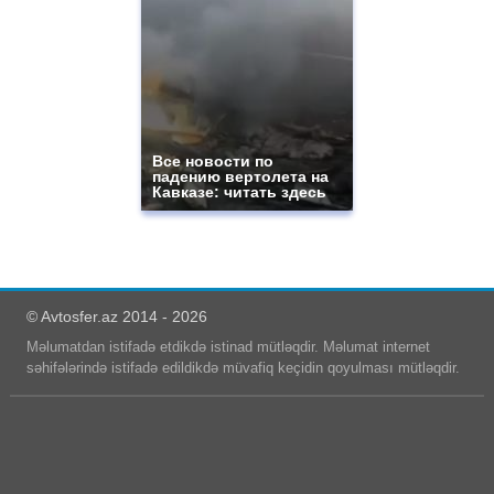
Все новости по
падению вертолета на
Кавказе: читать здесь
© Avtosfer.az 2014 - 2026
Məlumatdan istifadə etdikdə istinad mütləqdir. Məlumat internet
səhifələrində istifadə edildikdə müvafiq keçidin qoyulması mütləqdir.