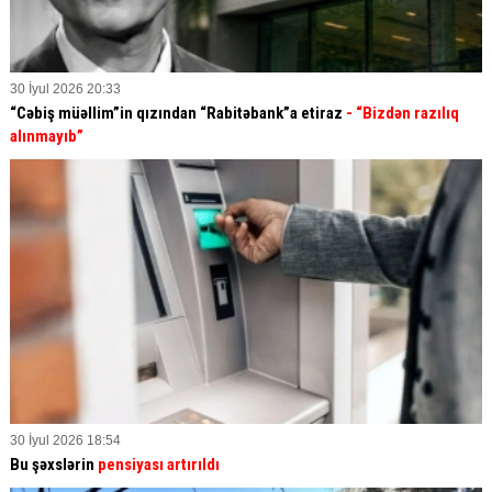
30 İyul 2026 20:33
“Cəbiş müəllim”in qızından “Rabitəbank”a etiraz
- “Bizdən razılıq
alınmayıb”
30 İyul 2026 18:54
Bu şəxslərin
pensiyası artırıldı