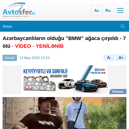
Az
Ru
Azərbaycanlıların olduğu "BMW" ağaca çırpıldı - 7
ölü
- VİDEO
- YENİLƏNİB
A-
A+
Sosial
14 May 2026 15:33