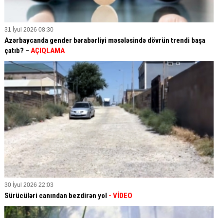
31 İyul 2026 08:30
Azərbaycanda gender bərabərliyi məsələsində dövrün trendi başa
çatıb? –
AÇIQLAMA
30 İyul 2026 22:03
Sürücüləri canından bezdirən yol
- VİDEO