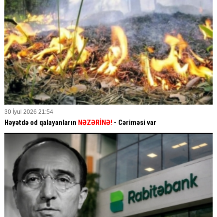
30 İyul 2026 21:54
Həyətdə od qalayanların
NƏZƏRİNƏ!
- Cəriməsi var