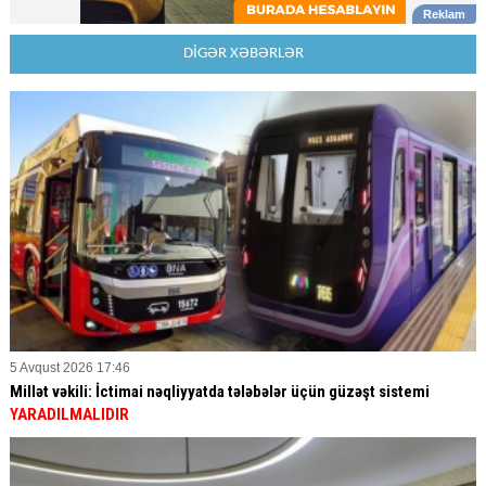
DİGƏR XƏBƏRLƏR
5 Avqust 2026 17:46
Millət vəkili: İctimai nəqliyyatda tələbələr üçün güzəşt sistemi
YARADILMALIDIR