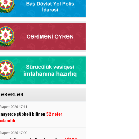
XƏBƏRLƏR
Avqust 2026 17:11
inayətdə şübhəli bilinən
52 nəfər
axlanıldı
Avqust 2026 17:00