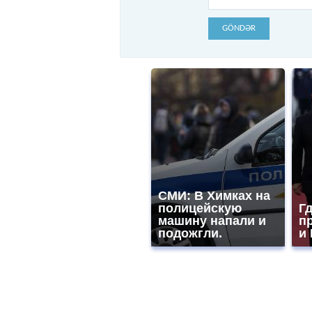
GÖNDƏR
СМИ: В Химках на
полицейскую
Гд
машину напали и
п
подожгли.
и