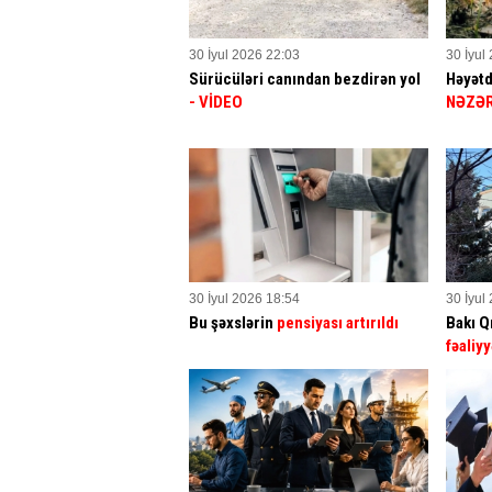
30 İyul 2026 22:03
30 İyul
Sürücüləri canından bezdirən yol
Həyətd
- VİDEO
NƏZƏR
30 İyul 2026 18:54
30 İyul
Bu şəxslərin
pensiyası artırıldı
Bakı Q
fəaliyy