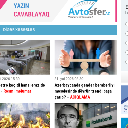
E
h
DİGƏR XƏBƏRLƏR
t 2026 15:39
31 İyul 2026 08:30
etro keçidi hansı ərazidə
Azərbaycanda gender bərabərliyi
? -
Rəsmi məlumat
məsələsində dövrün trendi başa
çatıb? –
AÇIQLAMA