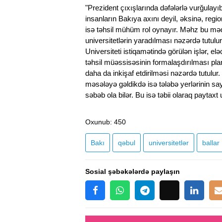
"Prezident çıxışlarında dəfələrlə vurğulayı
insanların Bakıya axını deyil, əksinə, regi
isə təhsil mühüm rol oynayır. Məhz bu məqs
universitetlərin yaradılması nəzərdə tutul
Universiteti istiqamətində görülən işlər, e
təhsil müəssisəsinin formalaşdırılması pl
daha da inkişaf etdirilməsi nəzərdə tutulur.
məsələyə gəldikdə isə tələbə yerlərinin s
səbəb ola bilər. Bu isə təbii olaraq paytaxt
Oxunub
: 450
Bakı
qəbul
universitetlər
ballar
Sosial şəbəkələrdə paylaşın