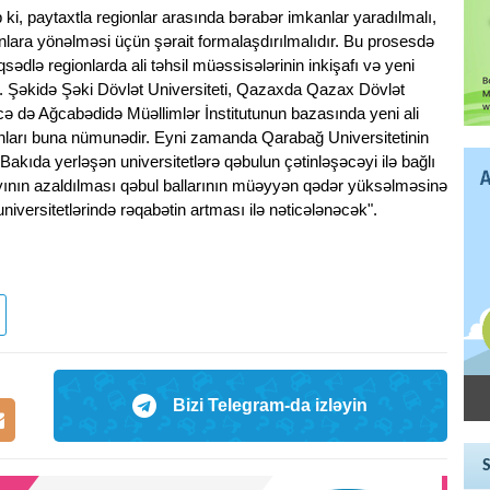
b ki, paytaxtla regionlar arasında bərabər imkanlar yaradılmalı,
onlara yönəlməsi üçün şərait formalaşdırılmalıdır. Bu prosesdə
ədlə regionlarda ali təhsil müəssisələrinin inkişafı və yeni
ur. Şəkidə Şəki Dövlət Universiteti, Qazaxda Qazax Dövlət
ləcə də Ağcabədidə Müəllimlər İnstitutunun bazasında yeni ali
anları buna nümunədir. Eyni zamanda Qarabağ Universitetinin
 Bakıda yerləşən universitetlərə qəbulun çətinləşəcəyi ilə bağlı
ayının azaldılması qəbul ballarının müəyyən qədər yüksəlməsinə
 universitetlərində rəqabətin artması ilə nəticələnəcək".
Bizi Telegram-da izləyin