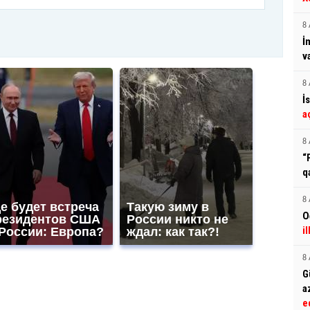
8 
İ
v
8 
İ
a
8 
“
q
8 
е будет встреча
Такую зиму в
O
резидентов США
России никто не
i
 России: Европа?
ждал: как так?!
8 
G
a
e