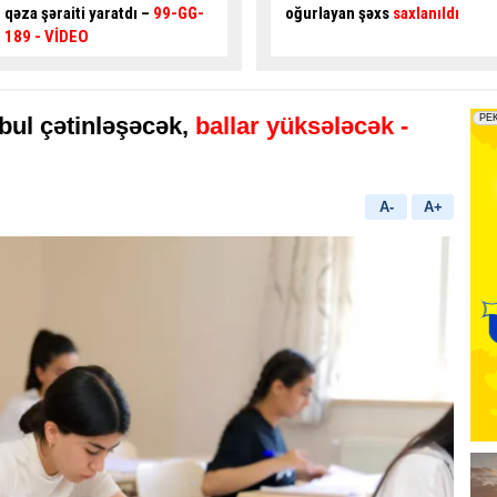
oğurlayan şəxs
saxlanıldı
sexi yandı
- VİDEO
əbul çətinləşəcək,
ballar yüksələcək -
A-
A+