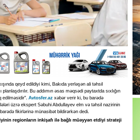
ışında qeyd edildiyi kimi, Bakıda yerləşən ali təhsil
 planlaşdırılır. Bu addımın əsas məqsədi paytaxtda sıxlığın
q edilməsidir”.
Avtosfer.az
xəbər verir ki, bu barədə
ləri üzrə ekspert Səbuhi Abdullayev elm və təhsil nazirinin
arədə fikirlərinə münasibət bildirərkən dedi.
nin regionların inkişafı ilə bağlı müəyyən etdiyi strateji