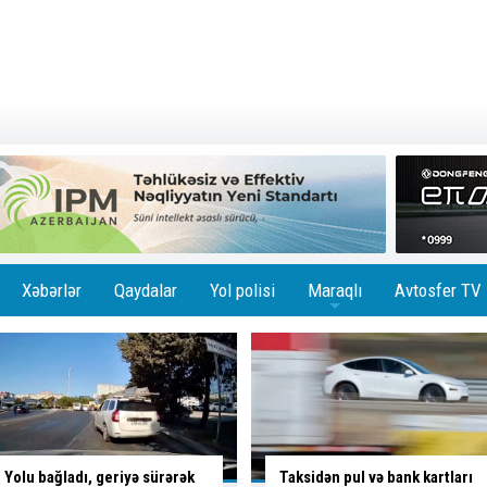
Xəbərlər
Qaydalar
Yol polisi
Maraqlı
Avtosfer TV
+
Taksidən pul və bank kartları
Sumqayıtda avtomobil təmiri