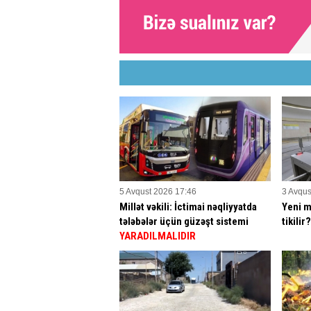
5 Avqust 2026 17:46
3 Avqus
Millət vəkili: İctimai nəqliyyatda
Yeni m
tələbələr üçün güzəşt sistemi
tikilir
YARADILMALIDIR