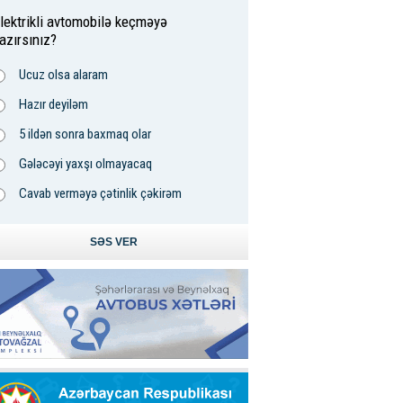
lektrikli avtomobilə keçməyə
azırsınız?
Ucuz olsa alaram
Hazır deyiləm
5 ildən sonra baxmaq olar
Gələcəyi yaxşı olmayacaq
Cavab verməyə çətinlik çəkirəm