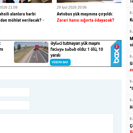
T
 2026 21:09
29 İyul 2026 20:06
hsili alanlara hərbi
Avtobus yük maşınına çırpıldı:
8 
K
dən möhlət veriləcək?
-
Zərəri hansı sığorta ödəyəcək?
İ
8 
M
si
8 
G
e
8 
"
8 
H
8 
Ç
X