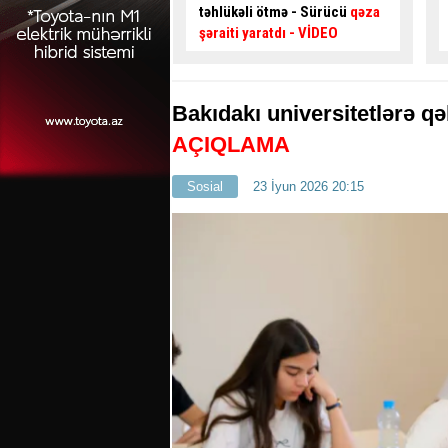
i ötmə - Sürücü
qəza
qəza şəraiti yaratdı –
99-GG-
aratdı
- VİDEO
189
- VİDEO
Bakıdakı universitetlərə q
AÇIQLAMA
Sosial
23 İyun 2026 20:15