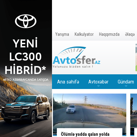
Yarışma
Kalkulyator
Haqqımızda
Əlaqə
Ana səhifə
Avtoxəbər
Gündəm
+
+
adda qalan yolda
Yolu bağladı, geriyə sürərək