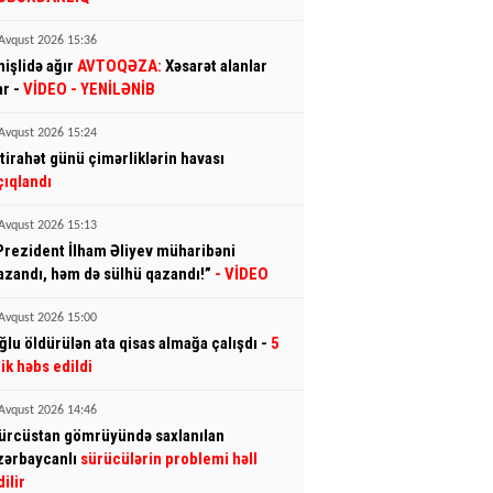
Avqust 2026 15:36
mişlidə ağır
AVTOQƏZA:
Xəsarət alanlar
ar -
VİDEO
- YENİLƏNİB
Avqust 2026 15:24
stirahət günü çimərliklərin havası
çıqlandı
Avqust 2026 15:13
Prezident İlham Əliyev müharibəni
azandı, həm də sülhü qazandı!”
- VİDEO
Avqust 2026 15:00
ğlu öldürülən ata qisas almağa çalışdı -
5
llik həbs edildi
Avqust 2026 14:46
ürcüstan gömrüyündə saxlanılan
zərbaycanlı
sürücülərin problemi həll
dilir