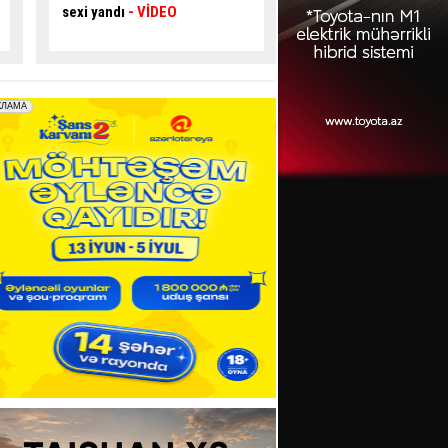
Sürücü ÖLDÜ
verib,
5 nəfər yarala