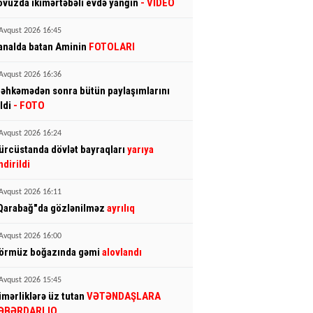
ovuzda ikimərtəbəli evdə yanğın
- VİDEO
Avqust 2026 16:45
analda batan Aminin
FOTOLARI
Avqust 2026 16:36
əhkəmədən sonra bütün paylaşımlarını
ldi
- FOTO
Avqust 2026 16:24
ürcüstanda dövlət bayraqları
yarıya
ndirildi
Avqust 2026 16:11
Qarabağ"da gözlənilməz
ayrılıq
Avqust 2026 16:00
örmüz boğazında gəmi
alovlandı
Avqust 2026 15:45
imərliklərə üz tutan
VƏTƏNDAŞLARA
ƏBƏRDARLIQ