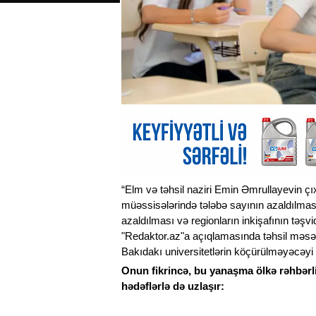
“Elm və təhsil naziri Emin Əmrullayevin çıx
müəssisələrində tələbə sayının azaldılması
azaldılması və regionların inkişafının təşvi
"Redaktor.az"a açıqlamasında təhsil məsələ
Bakıdakı universitetlərin köçürülməyəcəyi b
Onun fikrincə, bu yanaşma ölkə rəhbərliyi
hədəflərlə də uzlaşır: