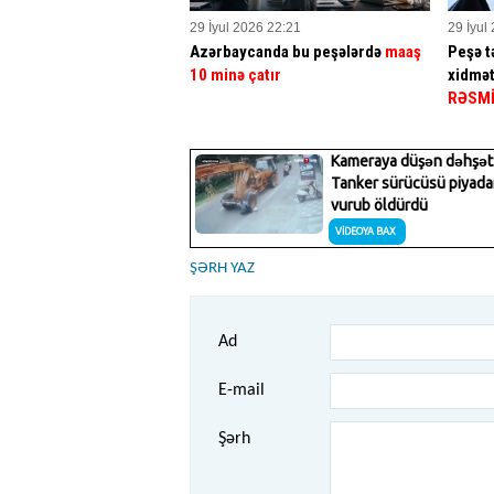
29 İyul 2026 22:21
29 İyul
Azərbaycanda bu peşələrdə
maaş
Peşə tə
10 minə çatır
xidmət
RƏSM
ŞƏRH YAZ
Ad
E-mail
Şərh