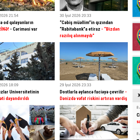
 2026 21:54
30 İyul 2026 20:33
ə od qalayanların
“Cəbiş müəllim”in qızından
İNƏ!
- Cəriməsi var
“Rabitəbank”a etiraz
- “Bizdən
razılıq alınmayıb”
 2026 18:09
29 İyul 2026 23:33
ızlar Universitetinin
Dostlarla əyləncə faciəyə çevrilir
-
əti dayandırıldı
Dənizdə vəfat riskini artıran vərdiş
8 
C
s
8 