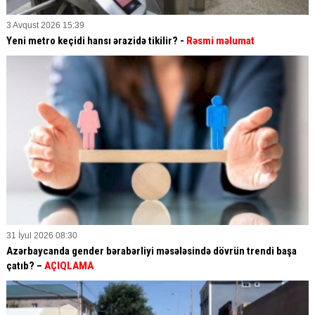
3 Avqust 2026 15:39
Yeni metro keçidi hansı ərazidə tikilir? -
Rəsmi məlumat
31 İyul 2026 08:30
Azərbaycanda gender bərabərliyi məsələsində dövrün trendi başa
çatıb? –
AÇIQLAMA