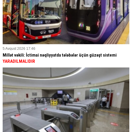
5 Avqust 2026 17:46
Millət vəkili: İctimai nəqliyyatda tələbələr üçün güzəşt sistemi
YARADILMALIDIR