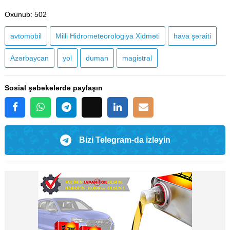
Oxunub
: 502
avtomobil
Milli Hidrometeorologiya Xidməti
hava şəraiti
Azərbaycan
yol
duman
magistral
Sosial şəbəkələrdə paylaşın
Bizi Telegram-da izləyin