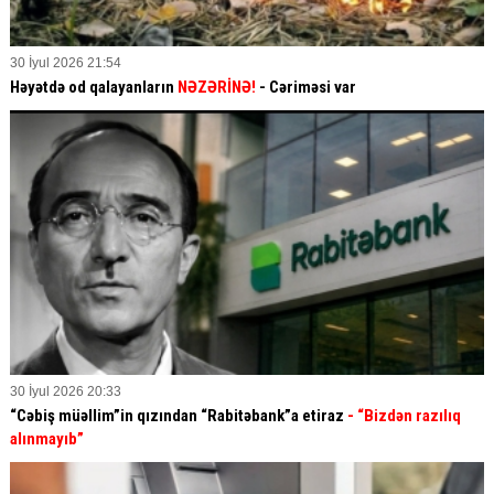
30 İyul 2026 21:54
Həyətdə od qalayanların
NƏZƏRİNƏ!
- Cəriməsi var
30 İyul 2026 20:33
“Cəbiş müəllim”in qızından “Rabitəbank”a etiraz
- “Bizdən razılıq
alınmayıb”