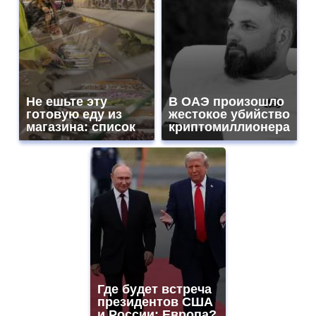
Не ешьте эту
В ОАЭ произошло
готовую еду из
жестокое убийство
магазина: список
криптомиллионера
Где будет встреча
президентов США
и России: Европа?