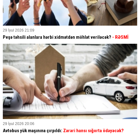
29 İyul 2026 21:09
Peşə təhsili alanlara hərbi xidmətdən möhlət veriləcək?
- RƏSMİ
29 İyul 2026 20:06
Avtobus yük maşınına çırpıldı:
Zərəri hansı sığorta ödəyəcək?