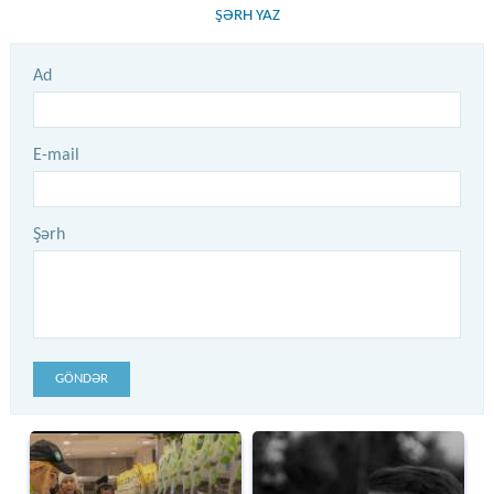
ŞƏRH YAZ
Ad
E-mail
Şərh
GÖNDƏR