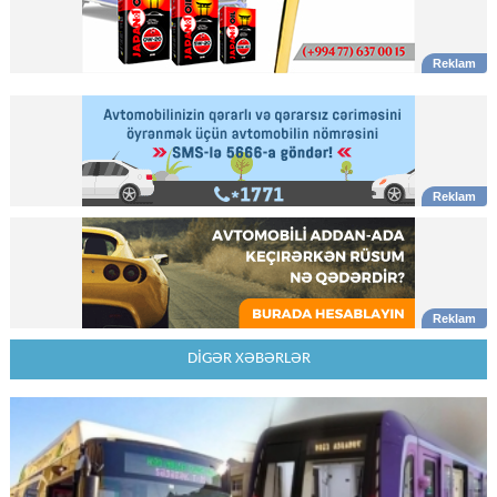
DİGƏR XƏBƏRLƏR