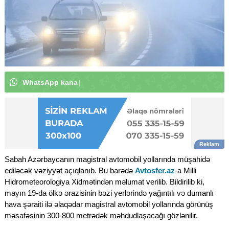
W
h
a
t
s
A
p
p
k
a
n
a
l
ı
m
ı
z
a
a
b
u
n
ə
o
l
u
n
|
Sabah Azərbaycanın magistral avtomobil yollarında müşahidə
ediləcək vəziyyət açıqlanıb. Bu barədə
Avtosfer.az
-a Milli
Hidrometeorologiya Xidmətindən məlumat verilib. Bildirilib ki,
mayın 19-da ölkə ərazisinin bəzi yerlərində yağıntılı və dumanlı
hava şəraiti ilə əlaqədar magistral avtomobil yollarında görünüş
məsafəsinin 300-800 metrədək məhdudlaşacağı gözlənilir.