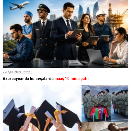
29 İyul 2026 22:21
Azərbaycanda bu peşələrdə
maaş 10 minə çatır