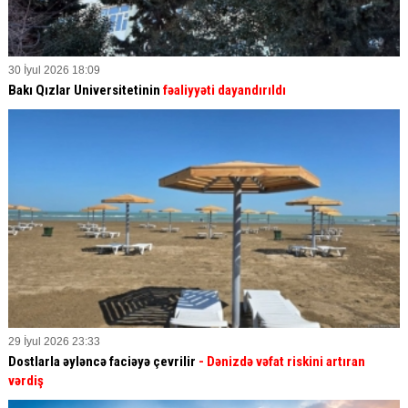
30 İyul 2026 18:09
Bakı Qızlar Universitetinin
fəaliyyəti dayandırıldı
29 İyul 2026 23:33
Dostlarla əyləncə faciəyə çevrilir
- Dənizdə vəfat riskini artıran
vərdiş