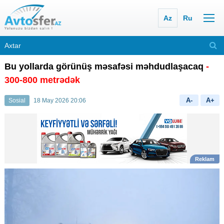
Az
Ru
Bu yollarda görünüş məsafəsi məhdudlaşacaq
-
300-800 metrədək
A-
A+
Sosial
18 May 2026 20:06