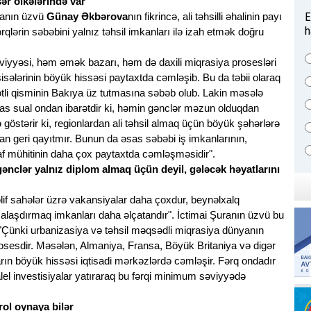
ər ölkələrində var
E
uranın üzvü
Günay Əkbərova
nın fikrincə, ali təhsilli əhalinin payı
h
rqlərin səbəbini yalnız təhsil imkanları ilə izah etmək doğru
əviyyəsi, həm əmək bazarı, həm də daxili miqrasiya prosesləri
ssisələrinin böyük hissəsi paytaxtda cəmləşib. Bu da təbii olaraq
ətli qisminin Bakıya üz tutmasına səbəb olub. Lakin məsələ
sas sual ondan ibarətdir ki, həmin gənclər məzun olduqdan
 göstərir ki, regionlardan ali təhsil almaq üçün böyük şəhərlərə
an geri qayıtmır. Bunun da əsas səbəbi iş imkanlarının,
şaf mühitinin daha çox paytaxtda cəmləşməsidir".
nclər yalnız diplom almaq üçün deyil, gələcək həyatlarını
if sahələr üzrə vakansiyalar daha çoxdur, beynəlxalq
laşdırmaq imkanları daha əlçatandır". İctimai Şuranın üzvü bu
"Çünki urbanizasiya və təhsil məqsədli miqrasiya dünyanın
rosesdir. Məsələn, Almaniya, Fransa, Böyük Britaniya və digər
nların böyük hissəsi iqtisadi mərkəzlərdə cəmləşir. Fərq ondadır
ralel investisiyalar yatıraraq bu fərqi minimum səviyyədə
rol oynaya bilər