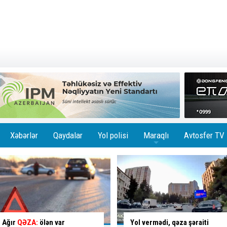
Xəbərlər
Qaydalar
Yol polisi
Maraqlı
Avtosfer TV
+
Yol vermədi, qəza şəraiti
Binanın girişini zəbt edən