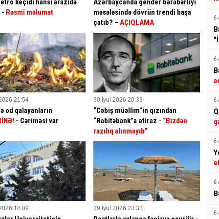
etro keçidi hansı ərazidə
Azərbaycanda gender bərabərliyi
? -
Rəsmi məlumat
məsələsində dövrün trendi başa
6 
çatıb? –
AÇIQLAMA
B
"
6 
B
a
 2026 21:54
30 İyul 2026 20:33
6 
ə od qalayanların
“Cəbiş müəllim”in qızından
Q
İNƏ!
- Cəriməsi var
“Rabitəbank”a etiraz
- “Bizdən
g
razılıq alınmayıb”
6 
Y
e
6 
B
 2026 18:09
29 İyul 2026 23:33
6 
ızlar Universitetinin
Dostlarla əyləncə faciəyə çevrilir
-