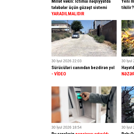
Millət vəkili: İctimai nəqliyyatda
Yeni m
tələbələr üçün güzəşt sistemi
tikilir
YARADILMALIDIR
30 İyul 2026 22:03
30 İyul
Sürücüləri canından bezdirən yol
Həyətd
- VİDEO
NƏZƏR
30 İyul 2026 18:54
30 İyul
Bu şəxslərin
pensiyası artırıldı
Bakı Q