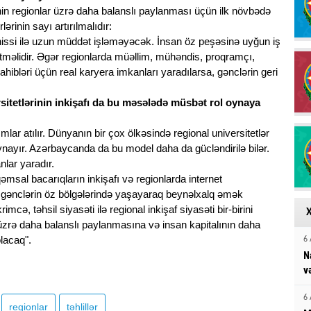
alinin regionlar üzrə daha balanslı paylanması üçün ilk növbədə
ərinin sayı artırılmalıdır:
 hissi ilə uzun müddət işləməyəcək. İnsan öz peşəsinə uyğun iş
ə etməlidir. Əgər regionlarda müəllim, mühəndis, proqramçı,
hibləri üçün real karyera imkanları yaradılarsa, gənclərin geri
sitetlərinin inkişafı da bu məsələdə müsbət rol oynaya
lar atılır. Dünyanın bir çox ölkəsində regional universitetlər
 oynayır. Azərbaycanda da bu model daha da gücləndirilə bilər.
lar yaradır.
msal bacarıqların inkişafı və regionlarda internet
lli gənclərin öz bölgələrində yaşayaraq beynəlxalq əmək
mcə, təhsil siyasəti ilə regional inkişaf siyasəti bir-birini
r üzrə daha balanslı paylanmasına və insan kapitalının daha
lacaq".
6 
N
v
6 
regionlar
təhlillər