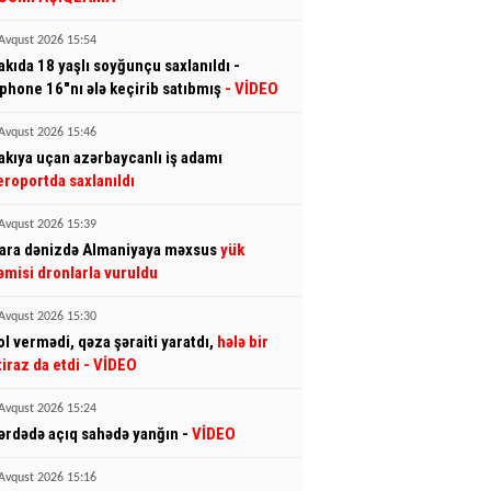
Avqust 2026 15:54
akıda 18 yaşlı soyğunçu saxlanıldı -
İphone 16"nı ələ keçirib satıbmış
- VİDEO
Avqust 2026 15:46
akıya uçan azərbaycanlı iş adamı
eroportda saxlanıldı
Avqust 2026 15:39
ara dənizdə Almaniyaya məxsus
yük
əmisi dronlarla vuruldu
Avqust 2026 15:30
ol vermədi, qəza şəraiti yaratdı,
hələ bir
tiraz da etdi
- VİDEO
Avqust 2026 15:24
ərdədə açıq sahədə yanğın -
VİDEO
Avqust 2026 15:16