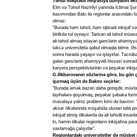
Təhsil məqsədli miqrasiya dünyanın əks
Elm və Təhsil Nazirliyi yanında İctimai Ş
baxımından Bakı ilə regionlar arasındakı fə
olmaz:
"Burada həm təhsil, həm iqtisadi inkişaf s
birlikdə rol oynayır. Tarixən ali təhsil müə
ali təhsil almaq istəyən gənclərin əhəmiyy
təkcə universitetə qəbul olmaqla bitmir. Ə
sonra harada yaşayır və işləyirlər. Təcrübə
gələn gənclərin əhəmiyyətli hissəsi sonrad
karyera perspektivlərinin və peşəkar inki
G.Əkbərovanın sözlərinə görə, bu gün gə
qurmaq üçün də Bakını seçirlər:
"Burada əmək bazarı daha genişdir, müxtəl
layihələrə qoşulmaq, peşəkar şəbəkə forma
məsələyə yalnız problem kimi də baxmır: 
əksər ölkələrində müşahidə olunan təbii p
inkişaf etmiş ölkələrdə də ali təhsilli insa
ki, həmin ölkələr regionların inkişafına pa
saxlamağa çalışırlar".
Regionlardakı universitetlər də müsbət 