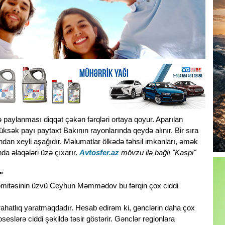
zrə paylanması diqqət çəkən fərqləri ortaya qoyur. Aparılan
ən yüksək payı paytaxt Bakının rayonlarında qeydə alınır. Bir sıra
ından xeyli aşağıdır. Məlumatlar ölkədə təhsil imkanları, əmək
nda əlaqələri üzə çıxarır.
Avtosfer.az
mövzu ilə bağlı "Kaspi"
"
il Komitəsinin üzvü Ceyhun Məmmədov bu fərqin çox ciddi
arahatlıq yaratmaqdadır. Hesab edirəm ki, gənclərin daha çox
seslərə ciddi şəkildə təsir göstərir. Gənclər regionlara