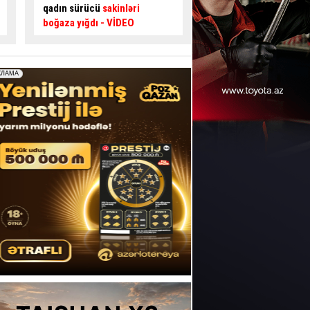
edən gənc sürücüdən
kimi özünü blokladı
təhlükəli hərəkətlər
- VİDEO
HADİSƏ