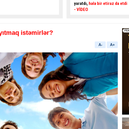
yaratdı,
hələ bir etiraz da etdi
qadın sürücü
sakinləri
- VİDEO
boğaza yığdı
- VİDEO
ıtmaq istəmirlər?
A-
A+