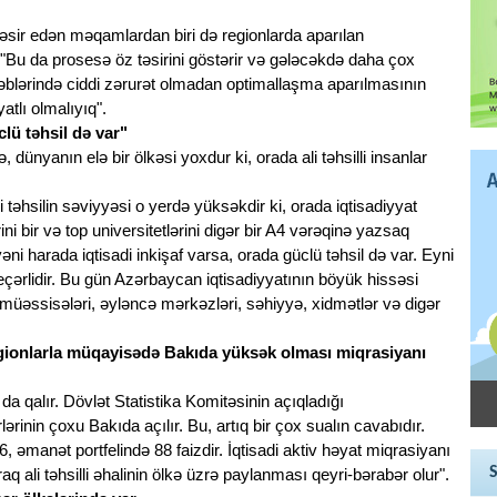
 təsir edən məqamlardan biri də regionlarda aparılan
"Bu da prosesə öz təsirini göstərir və gələcəkdə daha çox
əblərində ciddi zərurət olmadan optimallaşma aparılmasının
atlı olmalıyıq".
clü təhsil də var"
, dünyanın elə bir ölkəsi yoxdur ki, orada ali təhsilli insanlar
 təhsilin səviyyəsi o yerdə yüksəkdir ki, orada iqtisadiyyat
ini bir və top universitetlərini digər bir A4 vərəqinə yazsaq
yəni harada iqtisadi inkişaf varsa, orada güclü təhsil də var. Eyni
eçərlidir. Bu gün Azərbaycan iqtisadiyyatının böyük hissəsi
müəssisələri, əyləncə mərkəzləri, səhiyyə, xidmətlər və digər
 regionlarla müqayisədə Bakıda yüksək olması miqrasiyanı
a qalır. Dövlət Statistika Komitəsinin açıqladığı
lərinin çoxu Bakıda açılır. Bu, artıq bir çox sualın cavabıdır.
, əmanət portfelində 88 faizdir. İqtisadi aktiv həyat miqrasiyanı
raq ali təhsilli əhalinin ölkə üzrə paylanması qeyri-bərabər olur".