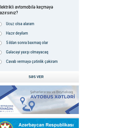
lektrikli avtomobilə keçməyə
azırsınız?
Ucuz olsa alaram
Hazır deyiləm
5 ildən sonra baxmaq olar
Gələcəyi yaxşı olmayacaq
Cavab verməyə çətinlik çəkirəm