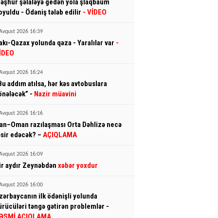
əşhur şəlaləyə gedən yola şlaqbaum
oyuldu - Ödəniş tələb edilir
- VİDEO
Avqust 2026 16:39
akı-Qazax yolunda qəza - Yaralılar var
-
İDEO
Avqust 2026 16:24
Bu addım atılsa, hər kəs avtobuslara
önələcək” -
Nazir müavini
Avqust 2026 16:16
ran–Oman razılaşması Orta Dəhlizə necə
əsir edəcək? –
AÇIQLAMA
Avqust 2026 16:09
ir aydır Zeynəbdən
xəbər yoxdur
Avqust 2026 16:00
zərbaycanın ilk ödənişli yolunda
ürücüləri təngə gətirən problemlər -
ƏSMİ AÇIQLAMA