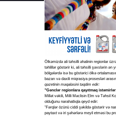
Ölkəmizdə ali təhsilli əhalinin regionlar ü
təhlillər göstərir ki, ali təhsilli şəxslərin 
bölgələrdə isə bu göstərici ölkə ortalamas
bazarı və daxili miqrasiya prosesləri arası
qəzetinin məqaləsini təqdim edir:
"Gənclər regionlara qayıtmaq istəmirlər
Millət vəkili, Milli Məclisin Elm və Təhs
olduğunu narahatlıqla qeyd edir:
"Fərqlər özünü ciddi şəkildə göstərir və n
paytaxt və iri şəhərlərə meyil etməsi bu pro