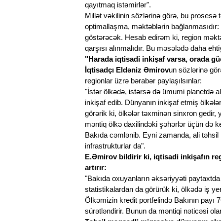
qayıtmaq istəmirlər".
Millət vəkilinin sözlərinə görə, bu prosesə
optimallaşma, məktəblərin bağlanmasıdır: 
göstərəcək. Hesab edirəm ki, region məkt
qarşısı alınmalıdır. Bu məsələdə daha ehtiy
"Harada iqtisadi inkişaf varsa, orada gü
İqtisadçı Eldəniz Əmirov
un sözlərinə görə
regionlar üzrə bərabər paylaşılsınlar:
"İstər ölkədə, istərsə də ümumi planetdə ali
inkişaf edib. Dünyanın inkişaf etmiş ölkələr
görərik ki, ölkələr təxminən sinxron gedir, 
məntiq ölkə daxilindəki şəhərlər üçün də k
Bakıda cəmlənib. Eyni zamanda, ali təhsil 
infrastrukturlar da".
E.Əmirov bildirir ki, iqtisadi inkişafın
artırır:
"Bakıda oxuyanların əksəriyyəti paytaxtda d
statistikalardan da görürük ki, ölkədə iş yer
Ölkəmizin kredit portfelində Bakının payı 76
sürətləndirir. Bunun da məntiqi nəticəsi ola