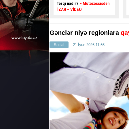
dir?
– Mütəxəssisdən
VİDEO
Gənclər niyə regionlara
qay
Sosial
21 İyun 2026 11:56