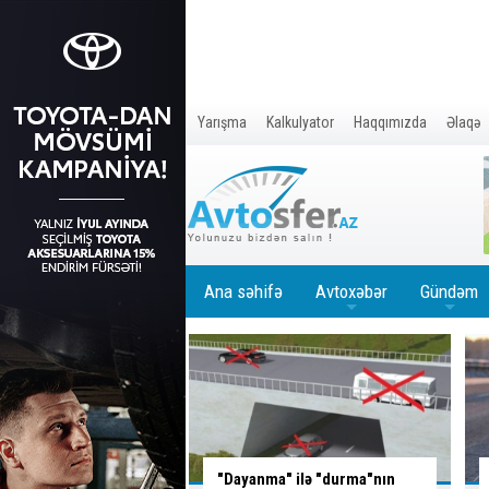
Yarışma
Kalkulyator
Haqqımızda
Əlaqə
Ana səhifə
Avtoxəbər
Gündəm
+
+
" ilə "durma"nın
Ağır
QƏZA:
ölən var