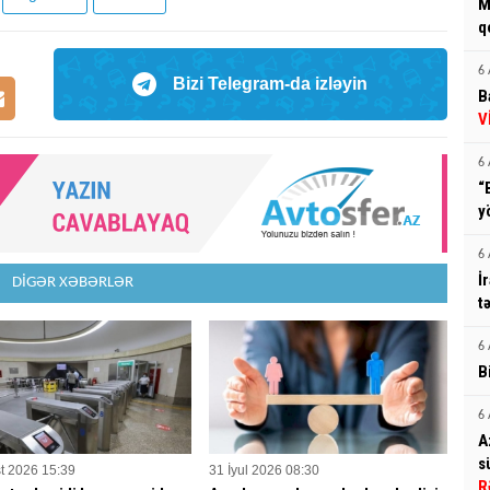
M
q
6 
Bizi Telegram-da izləyin
B
V
6 
“
y
6 
İ
DİGƏR XƏBƏRLƏR
t
6 
B
6 
A
s
t 2026 15:39
31 İyul 2026 08:30
R