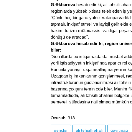
G.Əkbərova
hesab edir ki, ali təhsilli əh
regionlarda yüksək ixtisas tələb edən iş yerl
"Çünki heç bir gənc yalnız vətənpərvərlik
tapmalı, inkişaf etməli və layiqli gəlir əld
həkim, turizm mütəxəssisi və digər peşə sa
dönüşü də artacaq".
G.Əkbərova hesab edir ki, region univer
bilər:
"Son illərdə bu istiqamətdə də müsbət addım
yerli iqtisadiyyatın inkişafında aparıcı rol
Bununla yanaşı, rəqəmsallaşma yeni imkan
Uzaqdan iş imkanlarının genişlənməsi, rəqə
infrastrukturunun gücləndirilməsi ali təhsi
bazarına çıxışını təmin edə bilər. Mənim fikri
tamamladıqda, ali təhsilli əhalinin bölgələ
səmərəli istifadəsinə nail olmaq mümkün o
Oxunub
: 318
gənclər
ali təhsilli əhali
qayıtmaq