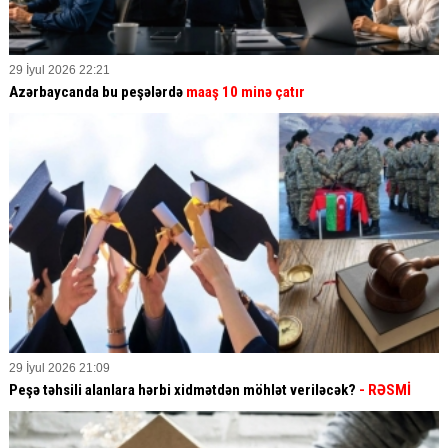
29 İyul 2026 22:21
Azərbaycanda bu peşələrdə
maaş 10 minə çatır
29 İyul 2026 21:09
Peşə təhsili alanlara hərbi xidmətdən möhlət veriləcək?
- RƏSMİ