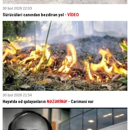
30 İyul 2026 22:03
Sürücüləri canından bezdirən yol
- VİDEO
30 İyul 2026 21:54
Həyətdə od qalayanların
NƏZƏRİNƏ!
- Cəriməsi var