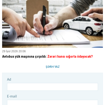
29 İyul 2026 20:06
Avtobus yük maşınına çırpıldı:
Zərəri hansı sığorta ödəyəcək?
ŞƏRH YAZ
Ad
E-mail