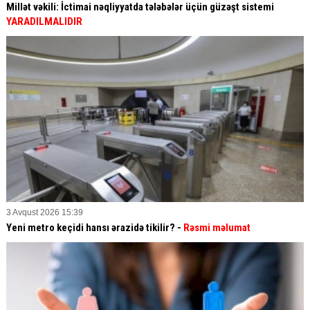
Millət vəkili: İctimai nəqliyyatda tələbələr üçün güzəşt sistemi
YARADILMALIDIR
3 Avqust 2026 15:39
Yeni metro keçidi hansı ərazidə tikilir? -
Rəsmi məlumat