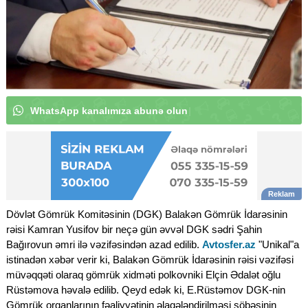
W
h
a
t
s
A
p
p
k
a
n
|
Dövlət Gömrük Komitəsinin (DGK) Balakən Gömrük İdarəsinin
rəisi Kamran Yusifov bir neçə gün əvvəl DGK sədri Şahin
Bağırovun əmri ilə vəzifəsindən azad edilib.
Avtosfer.az
"Unikal"a
istinadən xəbər verir ki, Balakən Gömrük İdarəsinin rəisi vəzifəsi
müvəqqəti olaraq gömrük xidməti polkovniki Elçin Ədalət oğlu
Rüstəmova həvalə edilib. Qeyd edək ki, E.Rüstəmov DGK-nin
Gömrük orqanlarının fəaliyyətinin əlaqələndirilməsi şöbəsinin