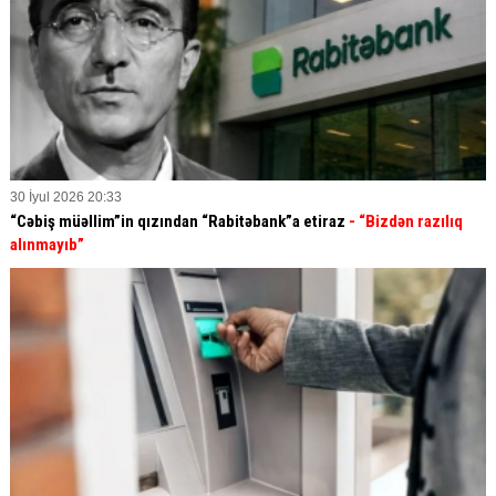
30 İyul 2026 20:33
“Cəbiş müəllim”in qızından “Rabitəbank”a etiraz
- “Bizdən razılıq
alınmayıb”