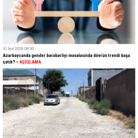
31 İyul 2026 08:30
Azərbaycanda gender bərabərliyi məsələsində dövrün trendi başa
çatıb? –
AÇIQLAMA