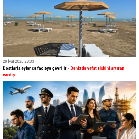
29 İyul 2026 23:33
Dostlarla əyləncə faciəyə çevrilir
- Dənizdə vəfat riskini artıran
vərdiş