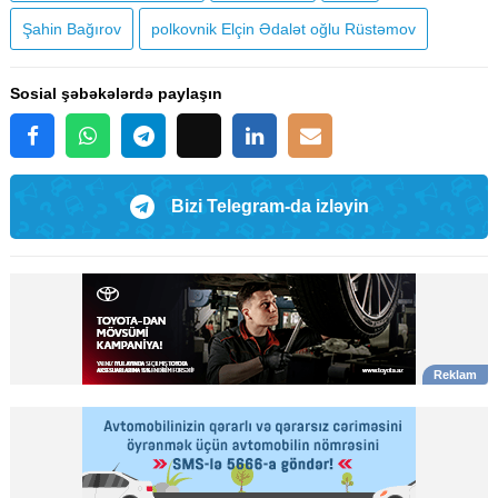
Şahin Bağırov
polkovnik Elçin Ədalət oğlu Rüstəmov
Sosial şəbəkələrdə paylaşın
Bizi Telegram-da izləyin