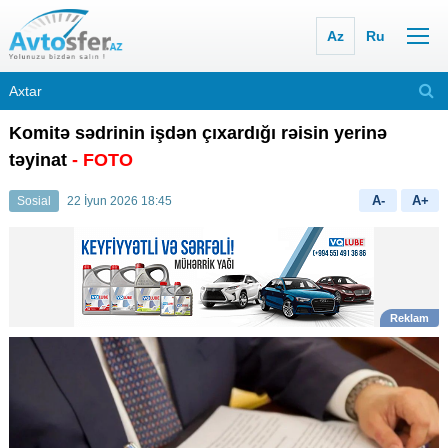
Az
Ru
Komitə sədrinin işdən çıxardığı rəisin yerinə
təyinat
- FOTO
A-
A+
Sosial
22 İyun 2026 18:45