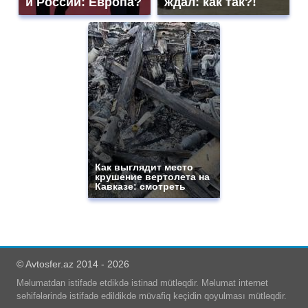
и России: Европа?
ждал: как так?!
Как выглядит место
крушение вертолета на
Кавказе: смотреть
© Avtosfer.az 2014 - 2026
Məlumatdan istifadə etdikdə istinad mütləqdir. Məlumat internet
səhifələrində istifadə edildikdə müvafiq keçidin qoyulması mütləqdir.