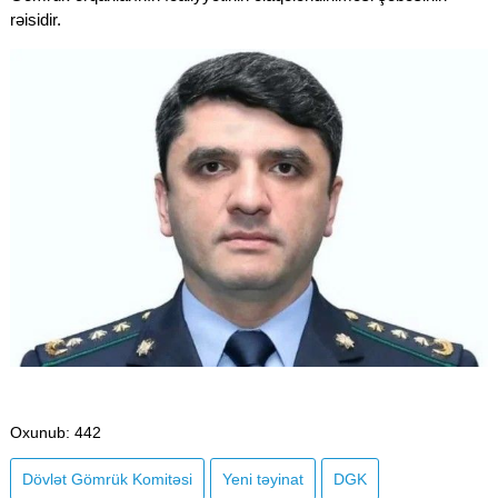
rəisidir.
Oxunub
: 442
Dövlət Gömrük Komitəsi
Yeni təyinat
DGK