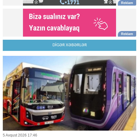
DİGƏR XƏBƏRLƏR
5 Avqust 2026 17:46