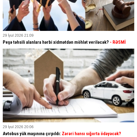
29 İyul 2026 21:09
Peşə təhsili alanlara hərbi xidmətdən möhlət veriləcək?
- RƏSMİ
29 İyul 2026 20:06
Avtobus yük maşınına çırpıldı:
Zərəri hansı sığorta ödəyəcək?