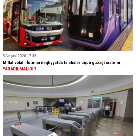
5 Avqust 2026 17:46
Millət vəkili: İctimai nəqliyyatda tələbələr üçün güzəşt sistemi
YARADILMALIDIR