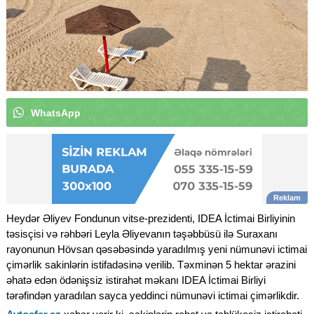
W
h
a
t
s
A
p
p
k
a
n
a
l
ı
m
ı
z
a
a
b
u
n
ə
o
l
u
n
|
Heydər Əliyev Fondunun vitse-prezidenti, IDEA İctimai Birliyinin
təsisçisi və rəhbəri Leyla Əliyevanın təşəbbüsü ilə Suraxanı
rayonunun Hövsan qəsəbəsində yaradılmış yeni nümunəvi ictimai
çimərlik sakinlərin istifadəsinə verilib. Təxminən 5 hektar ərazini
əhatə edən ödənişsiz istirahət məkanı IDEA İctimai Birliyi
tərəfindən yaradılan sayca yeddinci nümunəvi ictimai çimərlikdir.