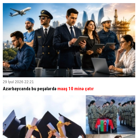
29 İyul 2026 22:21
Azərbaycanda bu peşələrdə
maaş 10 minə çatır