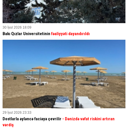
30 İyul 2026 18:09
Bakı Qızlar Universitetinin
fəaliyyəti dayandırıldı
29 İyul 2026 23:33
Dostlarla əyləncə faciəyə çevrilir
- Dənizdə vəfat riskini artıran
vərdiş