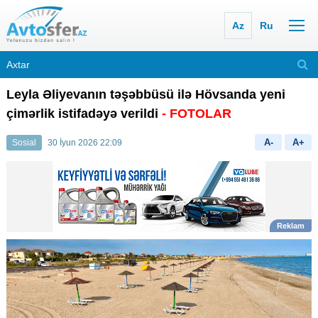
Az
Ru
Leyla Əliyevanın təşəbbüsü ilə Hövsanda yeni
çimərlik istifadəyə verildi
- FOTOLAR
A-
A+
Sosial
30 İyun 2026 22:09