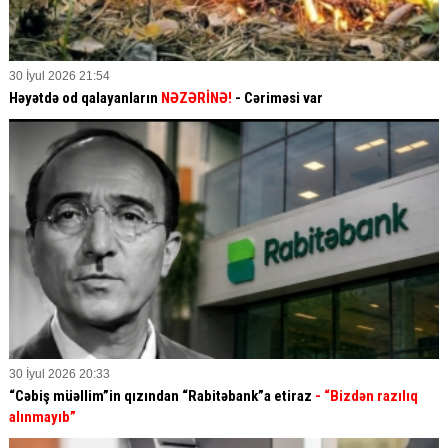
30 İyul 2026 21:54
Həyətdə od qalayanların
NƏZƏRİNƏ!
- Cəriməsi var
30 İyul 2026 20:33
“Cəbiş müəllim”in qızından “Rabitəbank”a etiraz
- “Bizdən razılıq
alınmayıb”