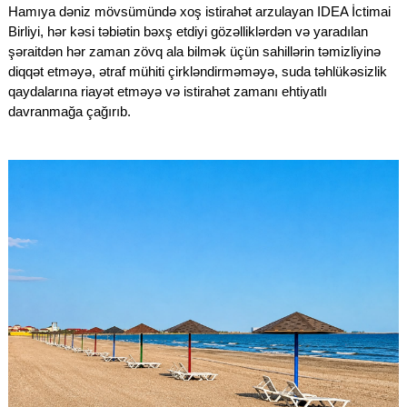
Hamıya dəniz mövsümündə xoş istirahət arzulayan IDEA İctimai
Birliyi, hər kəsi təbiətin bəxş etdiyi gözəlliklərdən və yaradılan
şəraitdən hər zaman zövq ala bilmək üçün sahillərin təmizliyinə
diqqət etməyə, ətraf mühiti çirkləndirməməyə, suda təhlükəsizlik
qaydalarına riayət etməyə və istirahət zamanı ehtiyatlı
davranmağa çağırıb.