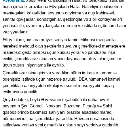
Avtosfer.az
xəbər verir ki, sakinlərin rahat və təhlükəsiz istirahəti
üçün çimərlik ərazilərinə Fövqəladə Hallar Nazirliyinin xilasetmə
məntəqələri, kölgəliklər, soyunub-geyinmə və duş kabinələri,
sanitar qovşaqlar, söhbətgahlar, şezlonqlar və zibil konteynerləri
yerləşdirilib, oyun meydançaları qurulub və istifadə üçün tam hazır
vəziyyətdədir.
Əlilliyi olan şəxslərə müyəssərliyin təmin edilməsi məqsədilə
hərəkəti məhdud olan şəxslərin suya və çimərlikdəki məntəqələrə
maneəsiz gedə bilməsi üçün xüsusi yollar və panduslar inşa
edilib, çimərlik ərazisinə ən yaxın dayanacaq əlilliyi olan şəxslər
üçün xüsusi nişanlama ilə ayrılıb.
Çimərlik ərazisinə giriş və yaradılan bütün imkanlar tamamilə
ödənişsiz istifadə üçün nəzərdə tutulub. IDEA nümunəvi ictimai
çimərlikləri cəmiyyətdə ekoloji və sosial məsuliyyətin təşviq
edilməsinə yönəlib.
Qeyd edək ki, Leyla Əliyevanın təşəbbüsü ilə daha əvvəl
paytaxtın Şıx, Goradil, Novxanı, Buzovna, Pirşağı və Sahil
qəsəbələrində baxımsız sahilyanı ərazilər abadlaşdırılaraq
nümunəvi ictimai çimərliklər yaradılıb. Hövsan qəsəbəsində
istifadəyə verilən yeni çimərliklə onların sayı yeddiyə çatdırılıb.