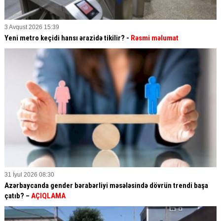
3 Avqust 2026 15:39
Yeni metro keçidi hansı ərazidə tikilir? -
Rəsmi məlumat
31 İyul 2026 08:30
Azərbaycanda gender bərabərliyi məsələsində dövrün trendi başa
çatıb? –
AÇIQLAMA