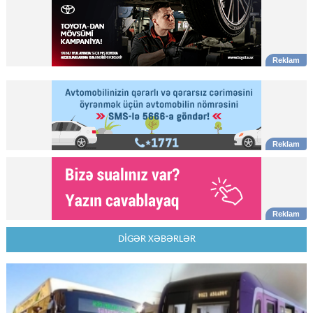
DİGƏR XƏBƏRLƏR