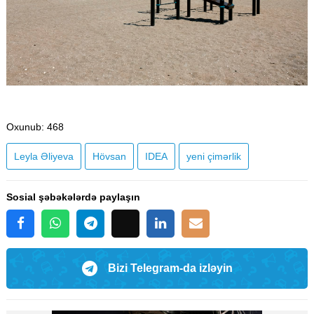
Oxunub
: 468
Leyla Əliyeva
Hövsan
IDEA
yeni çimərlik
Sosial şəbəkələrdə paylaşın
Bizi Telegram-da izləyin