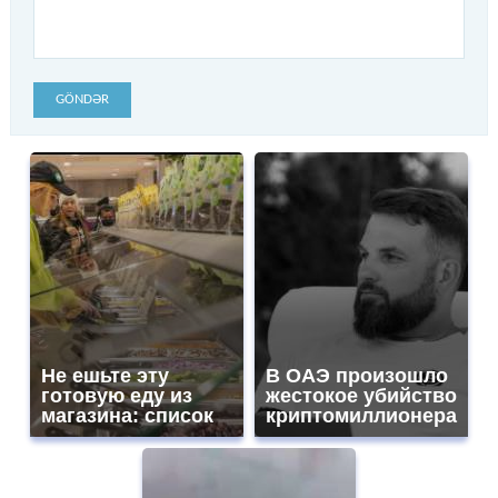
GÖNDƏR
Не ешьте эту
В ОАЭ произошло
готовую еду из
жестокое убийство
магазина: список
криптомиллионера