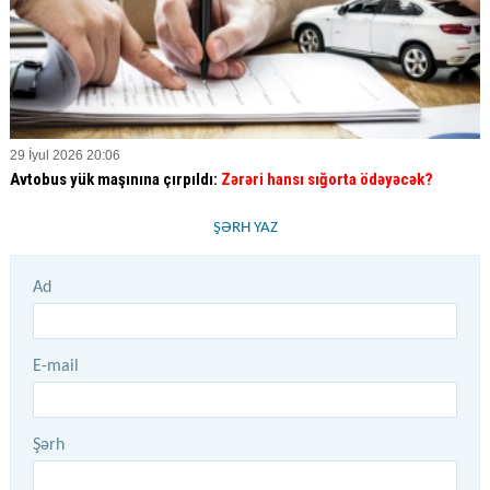
29 İyul 2026 20:06
Avtobus yük maşınına çırpıldı:
Zərəri hansı sığorta ödəyəcək?
ŞƏRH YAZ
Ad
E-mail
Şərh