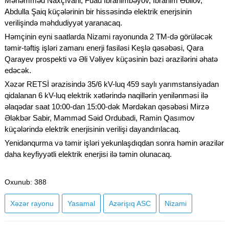
Məhəmməd Naxçıvani, Fuad İbrahimbəyov, İbrahim Əbilov,
Abdulla Şaiq küçələrinin bir hissəsində elektrik enerjsinin
verilişində məhdudiyyət yaranacaq.
Həmçinin eyni saatlarda Nizami rayonunda 2 TM-də görüləcək
təmir-təftiş işləri zamanı enerji fasiləsi Keşlə qəsəbəsi, Qara
Qarayev prospekti və Əli Vəliyev küçəsinin bəzi ərazilərini əhatə
edəcək.
Xəzər RETSİ ərazisində 35/6 kV-luq 459 saylı yarımstansiyadan
qidalanan 6 kV-luq elektrik xətlərində naqillərin yenilənməsi ilə
əlaqədar saat 10:00-dan 15:00-dək Mərdəkan qəsəbəsi Mirzə
Ələkbər Sabir, Məmməd Səid Ordubadi, Ramin Qasımov
küçələrində elektrik enerjisinin verilişi dayandırılacaq.
Yenidənqurma və təmir işləri yekunlaşdıqdan sonra həmin ərazilər
daha keyfiyyətli elektrik enerjisi ilə təmin olunacaq.
Oxunub
: 388
Xəzər rayonu
Yasamal
Azərişıq ASC
Nizami