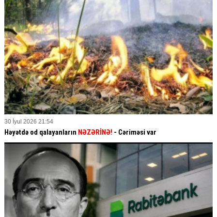
30 İyul 2026 21:54
Həyətdə od qalayanların
NƏZƏRİNƏ!
- Cəriməsi var