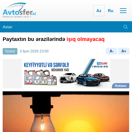
Az
Ru
Paytaxtın bu ərazilərində
işıq olmayacaq
A-
A+
Sosial
3 İyun 2026 23:00