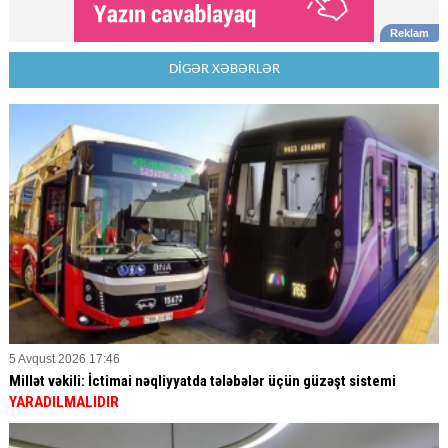
DİGƏR XƏBƏRLƏR
5 Avqust 2026 17:46
Millət vəkili: İctimai nəqliyyatda tələbələr üçün güzəşt sistemi
YARADILMALIDIR