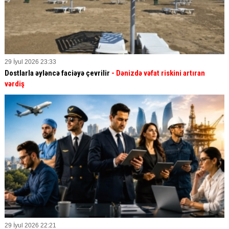
29 İyul 2026 23:33
Dostlarla əyləncə faciəyə çevrilir
- Dənizdə vəfat riskini artıran
vərdiş
29 İyul 2026 22:21