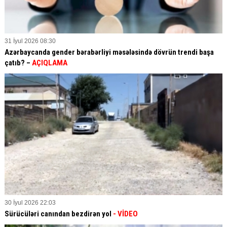
31 İyul 2026 08:30
Azərbaycanda gender bərabərliyi məsələsində dövrün trendi başa
çatıb? –
AÇIQLAMA
30 İyul 2026 22:03
Sürücüləri canından bezdirən yol
- VİDEO