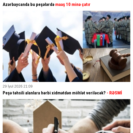
Azərbaycanda bu peşələrdə
maaş 10 minə çatır
29 İyul 2026 21:09
Peşə təhsili alanlara hərbi xidmətdən möhlət veriləcək?
- RƏSMİ