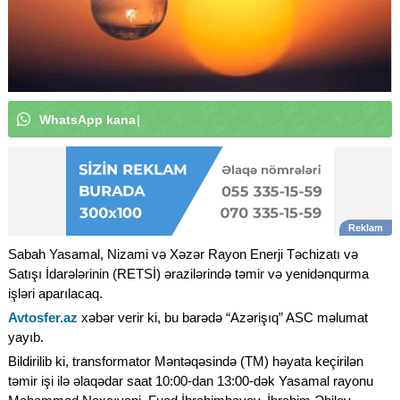
W
h
a
t
s
A
p
p
k
a
n
a
l
ı
m
ı
z
a
a
b
u
n
ə
o
l
u
n
|
Sabah Yasamal, Nizami və Xəzər Rayon Enerji Təchizatı və
Satışı İdarələrinin (RETSİ) ərazilərində təmir və yenidənqurma
işləri aparılacaq.
Avtosfer.az
xəbər verir ki, bu barədə “Azərişıq” ASC məlumat
yayıb.
Bildirilib ki, transformator Məntəqəsində (TM) həyata keçirilən
təmir işi ilə əlaqədar saat 10:00-dan 13:00-dək Yasamal rayonu