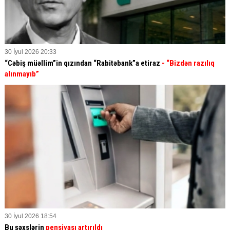
30 İyul 2026 20:33
“Cəbiş müəllim”in qızından “Rabitəbank”a etiraz
- “Bizdən razılıq
alınmayıb”
30 İyul 2026 18:54
Bu şəxslərin
pensiyası artırıldı