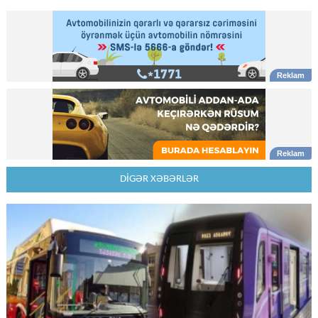
DİGƏR XƏBƏRLƏR