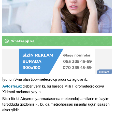
W
h
a
t
s
A
p
p
k
a
n
a
l
ı
m
ı
z
a
a
b
u
n
ə
o
l
u
n
|
İyunun 9-na olan tibbi-meteoroloji proqnoz açıqlanıb.
Avtosfer.az
xəbər verir ki, bu barədə Milli Hidrometeorologiya
Xidməti məlumat yayıb.
Bildirilib ki, Abşeron yarımadasında meteoroloji amillərin mülayim
tərəddüdü gözlənilir ki, bu da meteohəssas insanlar üçün əsasən
əlverişlidir.