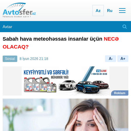
Az
Ru
Sabah hava meteohəssas insanlar üçün
NECƏ
OLACAQ?
A-
A+
Sosial
8 İyun 2026 21:18