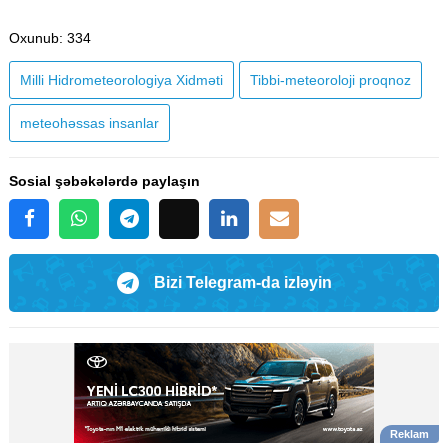
Oxunub
: 334
Milli Hidrometeorologiya Xidməti
Tibbi-meteoroloji proqnoz
meteohəssas insanlar
Sosial şəbəkələrdə paylaşın
Bizi Telegram-da izləyin