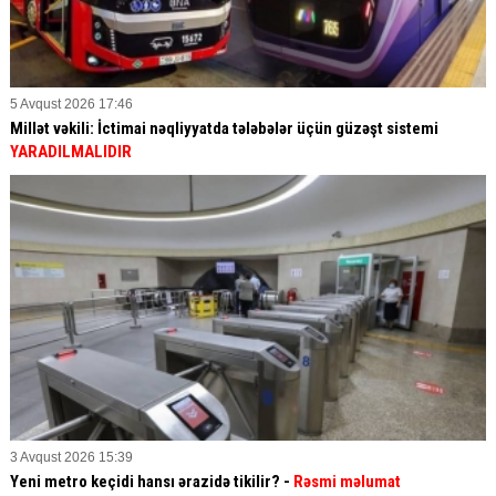
5 Avqust 2026 17:46
Millət vəkili: İctimai nəqliyyatda tələbələr üçün güzəşt sistemi
YARADILMALIDIR
3 Avqust 2026 15:39
Yeni metro keçidi hansı ərazidə tikilir? -
Rəsmi məlumat