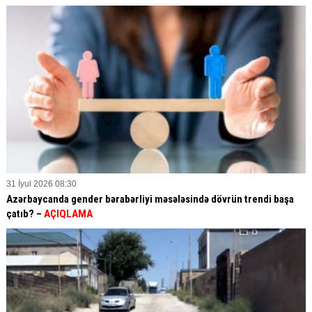
31 İyul 2026 08:30
Azərbaycanda gender bərabərliyi məsələsində dövrün trendi başa
çatıb? –
AÇIQLAMA