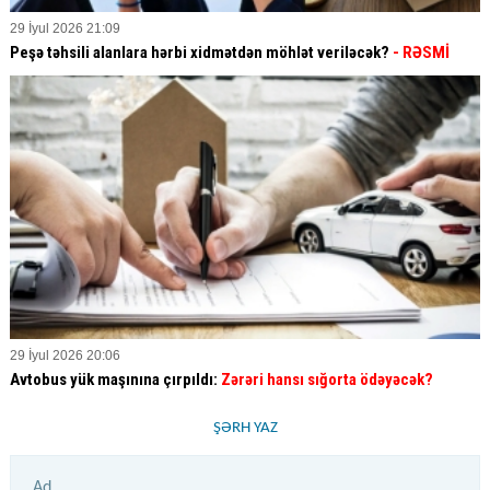
29 İyul 2026 21:09
Peşə təhsili alanlara hərbi xidmətdən möhlət veriləcək?
- RƏSMİ
29 İyul 2026 20:06
Avtobus yük maşınına çırpıldı:
Zərəri hansı sığorta ödəyəcək?
ŞƏRH YAZ
Ad