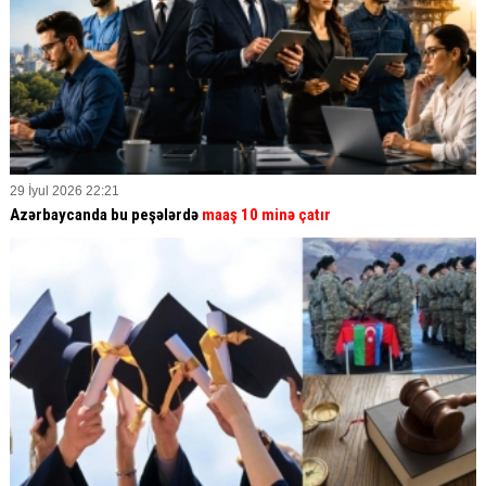
29 İyul 2026 22:21
Azərbaycanda bu peşələrdə
maaş 10 minə çatır