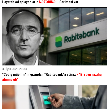
Həyətdə od qalayanların
NƏZƏRİNƏ!
- Cəriməsi var
30 İyul 2026 20:33
“Cəbiş müəllim”in qızından “Rabitəbank”a etiraz
- “Bizdən razılıq
alınmayıb”