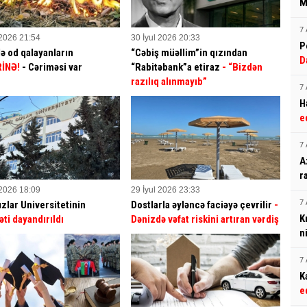
M
7 
 2026 21:54
30 İyul 2026 20:33
P
ə od qalayanların
“Cəbiş müəllim”in qızından
D
İNƏ!
- Cəriməsi var
“Rabitəbank”a etiraz
- “Bizdən
razılıq alınmayıb”
7 
H
e
7 
A
r
 2026 18:09
29 İyul 2026 23:33
ızlar Universitetinin
Dostlarla əyləncə faciəyə çevrilir
-
7 
K
əti dayandırıldı
Dənizdə vəfat riskini artıran vərdiş
n
7 
K
e