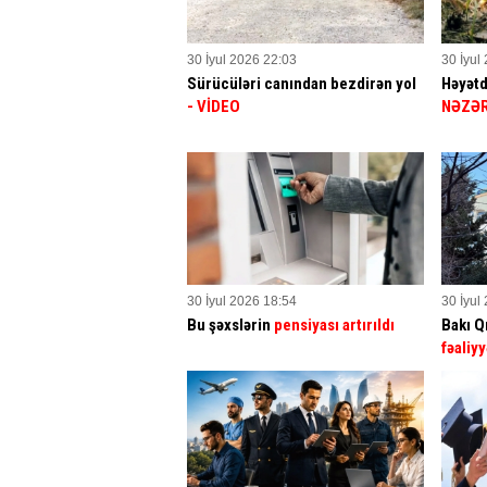
30 İyul 2026 22:03
30 İyul
Sürücüləri canından bezdirən yol
Həyətd
- VİDEO
NƏZƏR
30 İyul 2026 18:54
30 İyul
Bu şəxslərin
pensiyası artırıldı
Bakı Q
fəaliyy