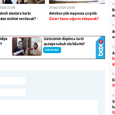
7 
 2026 21:09
29 İyul 2026 20:06
B
hsili alanlara hərbi
Avtobus yük maşınına çırpıldı:
n
dən möhlət veriləcək?
-
Zərəri hansı sığorta ödəyəcək?
İ
7 
Ə
e
7 
A
E
g
7 
D
V
7 
S
h
Q