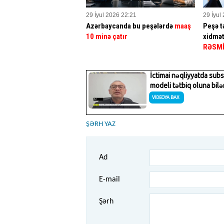
29 İyul 2026 22:21
29 İyul
Azərbaycanda bu peşələrdə
maaş
Peşə tə
10 minə çatır
xidmət
RƏSM
ŞƏRH YAZ
Ad
E-mail
Şərh