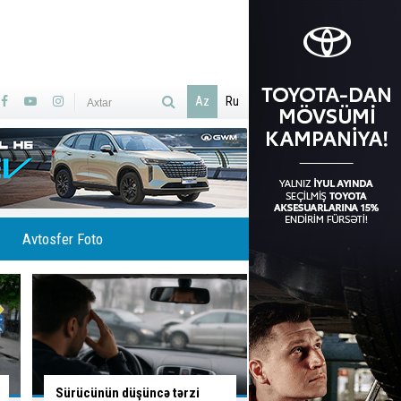
Az
Ru
Avtosfer Foto
Bu yoldan sola dönəndə
Azərbaycanın ilk ödə