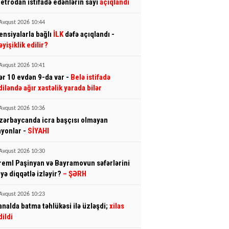
etrodan istifadə edənlərin sayı
açıqlandı
Avqust 2026 10:44
ensiyalarla bağlı
İLK
dəfə açıqlandı -
əyişiklik edilir?
Avqust 2026 10:41
ər 10 evdən 9-da var -
Belə istifadə
diləndə ağır xəstəlik yarada bilər
Avqust 2026 10:36
zərbaycanda icra başçısı olmayan
ayonlar -
SİYAHI
Avqust 2026 10:30
reml Paşinyan və Bayramovun səfərlərini
iyə diqqətlə izləyir?
– ŞƏRH
Avqust 2026 10:23
analda batma təhlükəsi ilə üzləşdi;
xilas
dildi