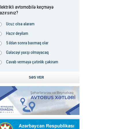
lektrikli avtomobilə keçməyə
azırsınız?
Ucuz olsa alaram
Hazır deyiləm
5 ildən sonra baxmaq olar
Gələcəyi yaxşı olmayacaq
Cavab verməyə çətinlik çəkirəm