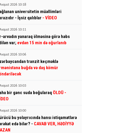
Avqust 2026 10:18
ağlanan universitetin müəllimləri
arazıdır - İşsiz qalıblar
- VİDEO
Avqust 2026 10:11
r-arvadın yanaraq ölməsinə görə həbs
dilən var;
evdən 15 min də oğurlanıb
Avqust 2026 10:06
zərbaycandan tranzit keçməklə
rmənistana buğda və daş kömür
öndəriləcək
Avqust 2026 10:03
aha bir gənc suda boğularaq
ÖLDÜ
-
İDEO
Avqust 2026 10:00
ürücü bu yolayrıcında hansı istiqamətlərə
ərəkət edə bilər? -
CAVAB VER, HƏDİYYƏ
AZAN