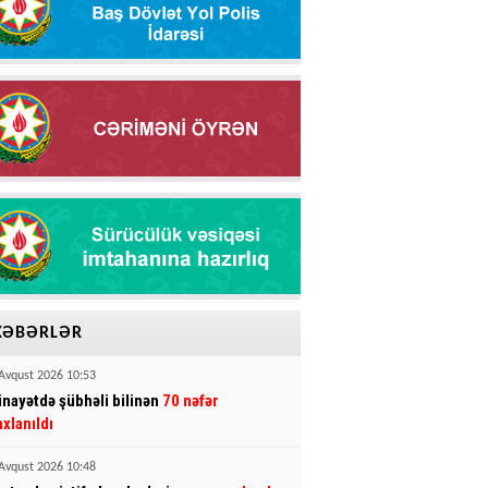
XƏBƏRLƏR
Avqust 2026 10:53
inayətdə şübhəli bilinən
70 nəfər
axlanıldı
Avqust 2026 10:48