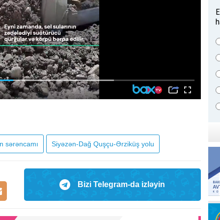
E
h
in sərəncamı
Siyəzən-Dağ Quşçu-Ərziküş yolu
Bizi Telegram-da izləyin