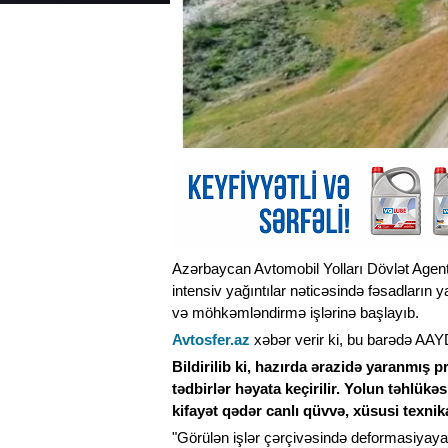
Azərbaycan Avtomobil Yolları Dövlət Agen
intensiv yağıntılar nəticəsində fəsadları
və möhkəmləndirmə işlərinə başlayıb.
Avtosfer.az
xəbər verir ki, bu barədə AA
Bildirilib ki, hazırda ərazidə yaranmış 
tədbirlər həyata keçirilir. Yolun təhlükə
kifayət qədər canlı qüvvə, xüsusi texn
"Görülən işlər çərçivəsində deformasiyaya 