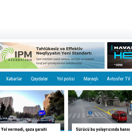
Xəbərlər
Qaydalar
Yol polisi
Maraqlı
Avtosfer TV
+
Sürücü bu yolayrıcında hansı
Sürücünün düşüncə tərzi