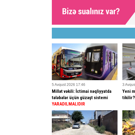
5 Avqust 2026 17:46
3 Avqus
Millət vəkili: İctimai nəqliyyatda
Yeni m
tələbələr üçün güzəşt sistemi
tikilir
YARADILMALIDIR