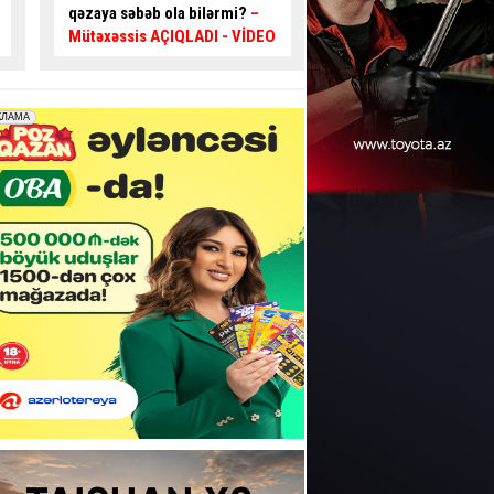
diqqətli olun:
100 manat
yolunda sürücüləri t
cərimə yazılır
- VİDEO
gətirən problemlər -
AÇIQLAMA