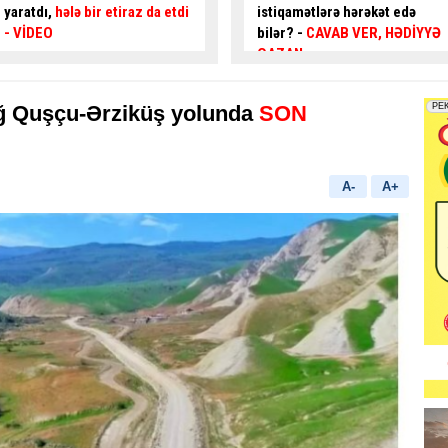
istiqamətlərə hərəkət edə
qəzaya səbəb ola bilərmi?
–
bilər? -
CAVAB VER, HƏDİYYƏ
Mütəxəssis AÇIQLADI - VİDEO
QAZAN
ağ Quşçu-Ərziküş yolunda
SON
A-
A+