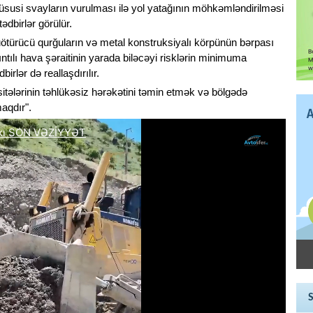
xüsusi svayların vurulması ilə yol yatağının möhkəmləndirilməsi
ədbirlər görülür.
uötürücü qurğuların və metal konstruksiyalı körpünün bərpası
ıntılı hava şəraitinin yarada biləcəyi risklərin minimuma
irlər də reallaşdırılır.
itələrinin təhlükəsiz hərəkətini təmin etmək və bölgədə
maqdır".