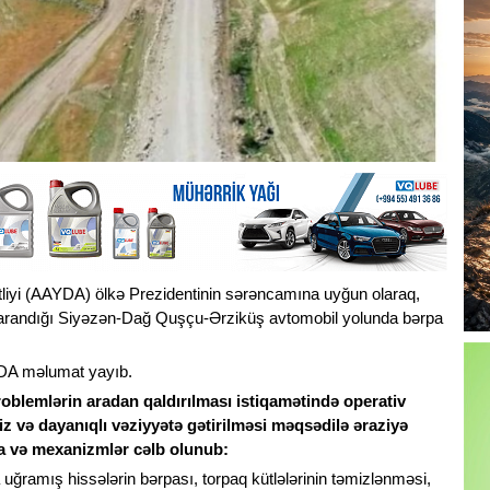
tliyi (AAYDA) ölkə Prezidentinin sərəncamına uyğun olaraq,
n yarandığı Siyəzən-Dağ Quşçu-Ərziküş avtomobil yolunda bərpa
YDA məlumat yayıb.
problemlərin aradan qaldırılması istiqamətində operativ
siz və dayanıqlı vəziyyətə gətirilməsi məqsədilə əraziyə
ika və mexanizmlər cəlb olunub:
uğramış hissələrin bərpası, torpaq kütlələrinin təmizlənməsi,