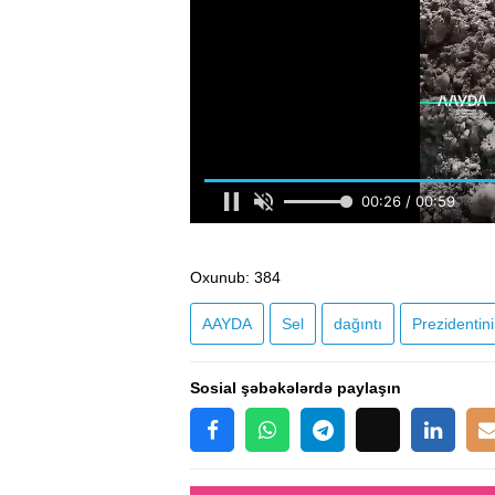
Oxunub
: 384
AAYDA
Sel
dağıntı
Prezidentin
Sosial şəbəkələrdə paylaşın