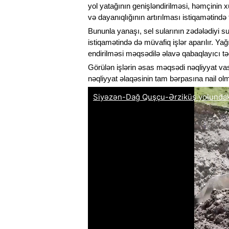
yol yatağının genişləndirilməsi, həmçinin 
və dayanıqlığının artırılması istiqamətində t
Bununla yanaşı, sel sularının zədələdiyi s
istiqamətində də müvafiq işlər aparılır. Yağ
endirilməsi məqsədilə əlavə qabaqlayıcı tədb
Görülən işlərin əsas məqsədi nəqliyyat vas
nəqliyyat əlaqəsinin tam bərpasına nail ol