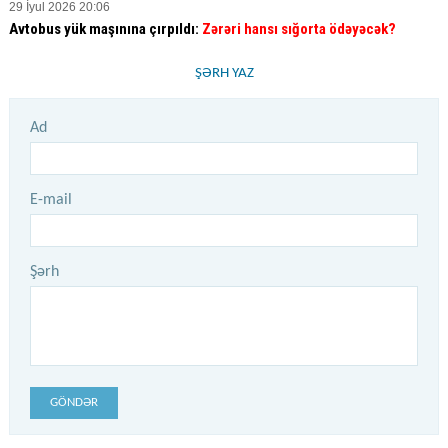
29 İyul 2026 20:06
Avtobus yük maşınına çırpıldı:
Zərəri hansı sığorta ödəyəcək?
ŞƏRH YAZ
Ad
E-mail
Şərh
GÖNDƏR