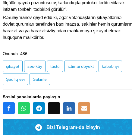
ölçülür, qayda pozuntusu aşkarlandıqda protokol tərtib edilərək
intizam tənbehi tədbirləri görülür”.
R.Süleymanov qeyd edib ki, əgər vətəndaşların şikayətlərinə
dövlət qurumları tərəfindən baxılmazsa, sakinlər həmin qurumların
hərəkət və ya hərəkətsizliyindən məhkəməyə şikayət etmək
hüququna malikdirlər.
Oxunub
: 486
şikayət
səs-küy
tüstü
ictimai obyekt
kabab iyi
Şadlıq evi
Sakinlə
Sosial şəbəkələrdə paylaşın
Bizi Telegram-da izləyin