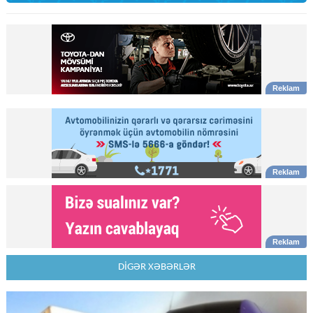
DİGƏR XƏBƏRLƏR