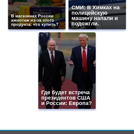
СМИ: В Химках на
полицейскую
В магазинах России
машину напали и
ажиотаж из-за этого
подожгли.
продукта: что купить?
Где будет встреча
президентов США
и России: Европа?