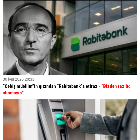
30 İyul 2026 20:33
“Cəbiş müəllim”in qızından “Rabitəbank”a etiraz
- “Bizdən razılıq
alınmayıb”