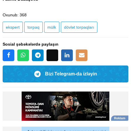
Oxunub
: 368
ekspert
torpaq
mülk
dövlət torpaqları
Sosial şəbəkələrdə paylaşın
Bizi Telegram-da izləyin