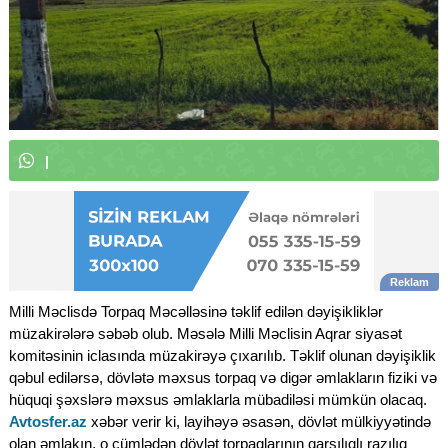
W
h
a
t
s
A
p
p
k
a
n
a
l
ı
m
ı
z
a
a
|
Milli Məclisdə Torpaq Məcəlləsinə təklif edilən dəyişikliklər
müzakirələrə səbəb olub. Məsələ Milli Məclisin Aqrar siyasət
komitəsinin iclasında müzakirəyə çıxarılıb. Təklif olunan dəyişiklik
qəbul edilərsə, dövlətə məxsus torpaq və digər əmlakların fiziki və
hüquqi şəxslərə məxsus əmlaklarla mübadiləsi mümkün olacaq.
Avtosfer.az
xəbər verir ki, layihəyə əsasən, dövlət mülkiyyətində
olan əmlakın, o cümlədən dövlət torpaqlarının qarşılıqlı razılıq