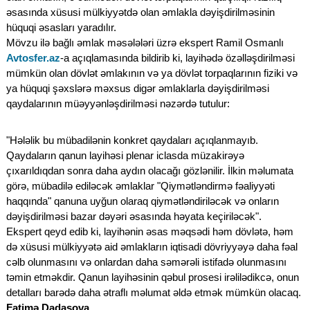
əsasında xüsusi mülkiyyətdə olan əmlakla dəyişdirilməsinin
hüquqi əsasları yaradılır.
Mövzu ilə bağlı əmlak məsələləri üzrə ekspert Ramil Osmanlı
Avtosfer.az
-a açıqlamasında bildirib ki, layihədə özəlləşdirilməsi
mümkün olan dövlət əmlakının və ya dövlət torpaqlarının fiziki və
ya hüquqi şəxslərə məxsus digər əmlaklarla dəyişdirilməsi
qaydalarının müəyyənləşdirilməsi nəzərdə tutulur:
"Hələlik bu mübadilənin konkret qaydaları açıqlanmayıb.
Qaydaların qanun layihəsi plenar iclasda müzakirəyə
çıxarıldıqdan sonra daha aydın olacağı gözlənilir. İlkin məlumata
görə, mübadilə ediləcək əmlaklar "Qiymətləndirmə fəaliyyəti
haqqında" qanuna uyğun olaraq qiymətləndiriləcək və onların
dəyişdirilməsi bazar dəyəri əsasında həyata keçiriləcək".
Ekspert qeyd edib ki, layihənin əsas məqsədi həm dövlətə, həm
də xüsusi mülkiyyətə aid əmlakların iqtisadi dövriyyəyə daha fəal
cəlb olunmasını və onlardan daha səmərəli istifadə olunmasını
təmin etməkdir. Qanun layihəsinin qəbul prosesi irəlilədikcə, onun
detalları barədə daha ətraflı məlumat əldə etmək mümkün olacaq.
Fatimə Dadaşova