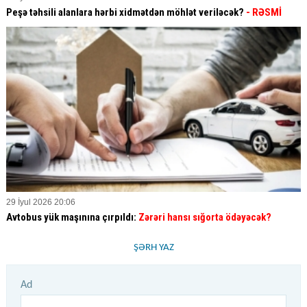
Peşə təhsili alanlara hərbi xidmətdən möhlət veriləcək?
- RƏSMİ
29 İyul 2026 20:06
Avtobus yük maşınına çırpıldı:
Zərəri hansı sığorta ödəyəcək?
ŞƏRH YAZ
Ad