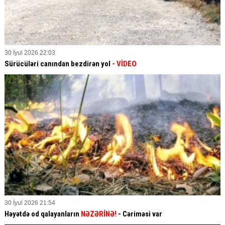
30 İyul 2026 22:03
Sürücüləri canından bezdirən yol
- VİDEO
30 İyul 2026 21:54
Həyətdə od qalayanların
NƏZƏRİNƏ!
- Cəriməsi var