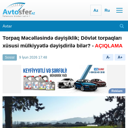
Az
Ru
Torpaq Məcəlləsində dəyişiklik; Dövlət torpaqları
xüsusi mülkiyyətlə dəyişdirilə bilər? -
AÇIQLAMA
A-
A+
Sosial
9 İyun 2026 17:48