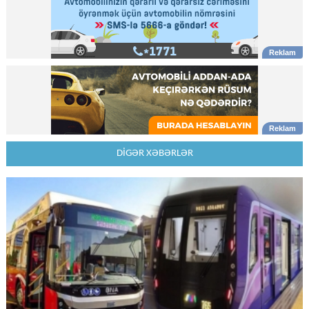
DİGƏR XƏBƏRLƏR