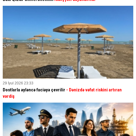
29 İyul 2026 23:33
Dostlarla əyləncə faciəyə çevrilir
- Dənizdə vəfat riskini artıran
vərdiş