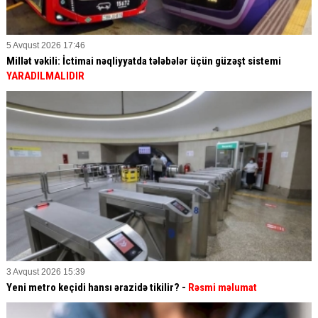
5 Avqust 2026 17:46
Millət vəkili: İctimai nəqliyyatda tələbələr üçün güzəşt sistemi
YARADILMALIDIR
3 Avqust 2026 15:39
Yeni metro keçidi hansı ərazidə tikilir? -
Rəsmi məlumat