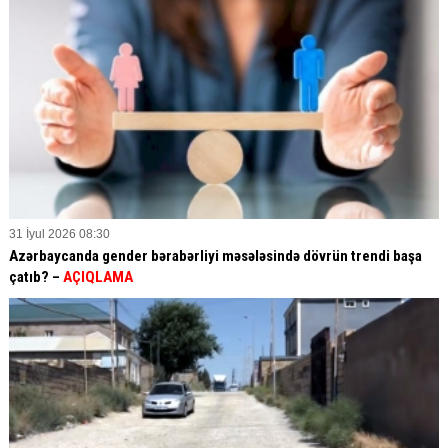
31 İyul 2026 08:30
Azərbaycanda gender bərabərliyi məsələsində dövrün trendi başa
çatıb? –
AÇIQLAMA