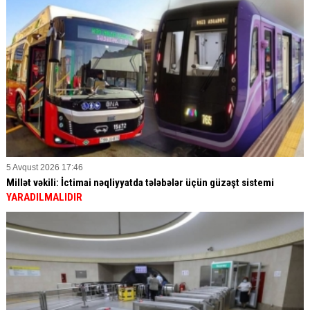
5 Avqust 2026 17:46
Millət vəkili: İctimai nəqliyyatda tələbələr üçün güzəşt sistemi
YARADILMALIDIR