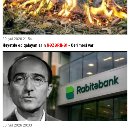
30 İyul 2026 21:54
Həyətdə od qalayanların
NƏZƏRİNƏ!
- Cəriməsi var
30 İyul 2026 20:33