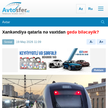
Az
Ru
Xankəndiyə qatarla nə vaxtdan
gedə biləcəyik?
A-
A+
Sosial
19 May 2026 11:09