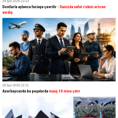
29 İyul 2026 23:33
Dostlarla əyləncə faciəyə çevrilir
- Dənizdə vəfat riskini artıran
vərdiş
29 İyul 2026 22:21
Azərbaycanda bu peşələrdə
maaş 10 minə çatır