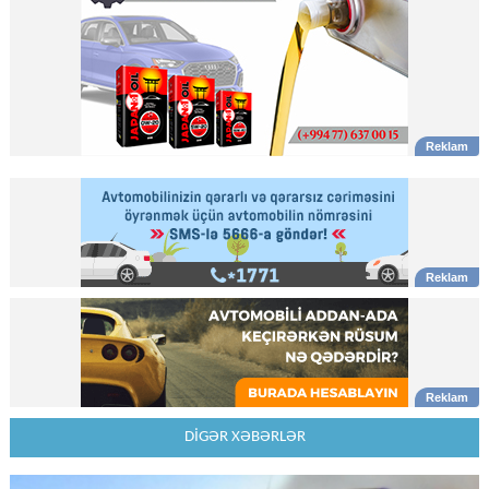
DİGƏR XƏBƏRLƏR