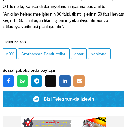
O bildirib ki, Xankəndi dəmiryolunun inşasına başlanılıb:
"Artıq layihələndirmə işlərinin 90 faizi, tikinti işlərinin 50 faizi həyata
keçirilib. Gələn il üçün tikinti işlərinin yekunlaşdırılması və
istifadəyə verilməsi planlaşdırılır".
Oxunub
: 388
ADY
Azərbaycan Dəmir Yolları
qatar
xankəndi
Sosial şəbəkələrdə paylaşın
Bizi Telegram-da izləyin