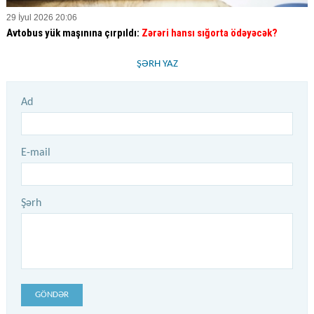
29 İyul 2026 20:06
Avtobus yük maşınına çırpıldı:
Zərəri hansı sığorta ödəyəcək?
ŞƏRH YAZ
Ad
E-mail
Şərh
GÖNDƏR