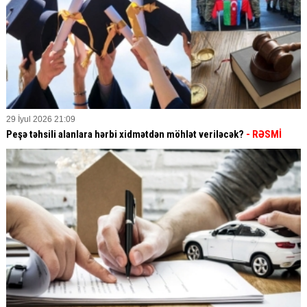
29 İyul 2026 21:09
Peşə təhsili alanlara hərbi xidmətdən möhlət veriləcək?
- RƏSMİ