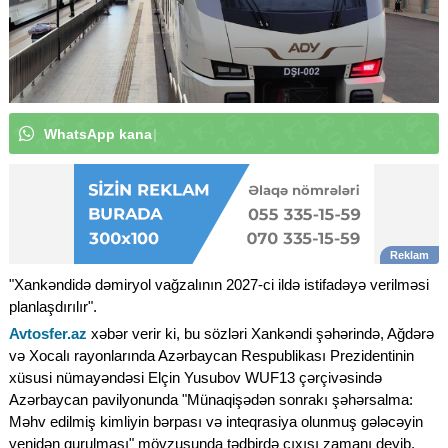
W
h
a
t
s
A
p
p
k
a
n
a
l
ı
m
ı
z
a
a
b
u
n
ə
o
l
u
n
|
"Xankəndidə dəmiryol vağzalının 2027-ci ildə istifadəyə verilməsi
planlaşdırılır".
Avtosfer.az
xəbər verir ki, bu sözləri Xankəndi şəhərində, Ağdərə
və Xocalı rayonlarında Azərbaycan Respublikası Prezidentinin
xüsusi nümayəndəsi Elçin Yusubov WUF13 çərçivəsində
Azərbaycan pavilyonunda "Münaqişədən sonrakı şəhərsalma:
Məhv edilmiş kimliyin bərpası və inteqrasiya olunmuş gələcəyin
yenidən qurulması" mövzusunda tədbirdə çıxışı zamanı deyib.