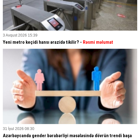
3 Avqust 2026 15:39
Yeni metro keçidi hansı ərazidə tikilir? -
Rəsmi məlumat
31 İyul 2026 08:30
Azərbaycanda gender bərabərliyi məsələsində dövrün trendi başa