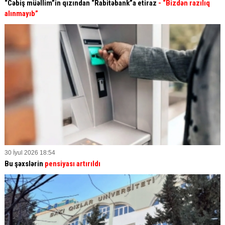
“Cəbiş müəllim”in qızından “Rabitəbank”a etiraz
- “Bizdən razılıq
alınmayıb”
30 İyul 2026 18:54
Bu şəxslərin
pensiyası artırıldı