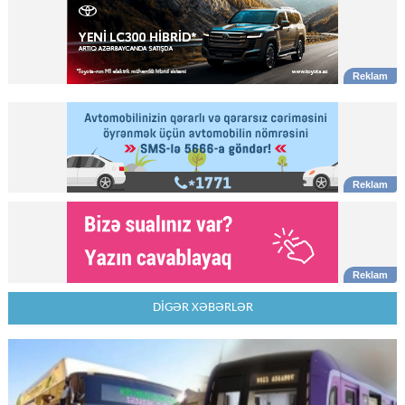
DİGƏR XƏBƏRLƏR