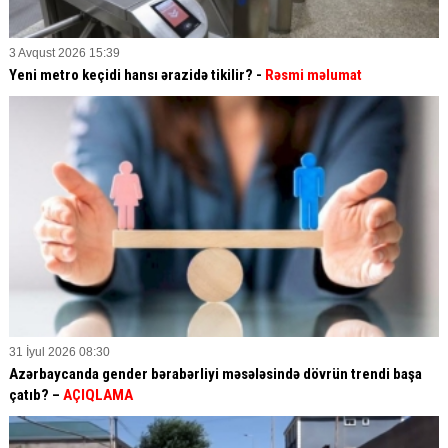
3 Avqust 2026 15:39
Yeni metro keçidi hansı ərazidə tikilir? -
Rəsmi məlumat
31 İyul 2026 08:30
Azərbaycanda gender bərabərliyi məsələsində dövrün trendi başa
çatıb? –
AÇIQLAMA