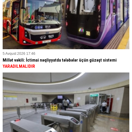
5 Avqust 2026 17:46
Millət vəkili: İctimai nəqliyyatda tələbələr üçün güzəşt sistemi
YARADILMALIDIR