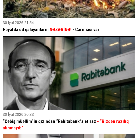
30 İyul 2026 21:54
Həyətdə od qalayanların
NƏZƏRİNƏ!
- Cəriməsi var
30 İyul 2026 20:33
“Cəbiş müəllim”in qızından “Rabitəbank”a etiraz
- “Bizdən razılıq
alınmayıb”