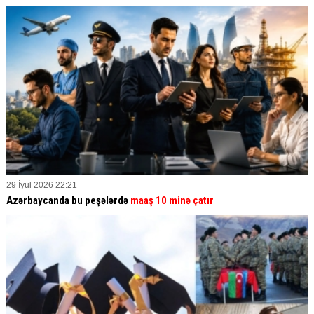
29 İyul 2026 22:21
Azərbaycanda bu peşələrdə
maaş 10 minə çatır