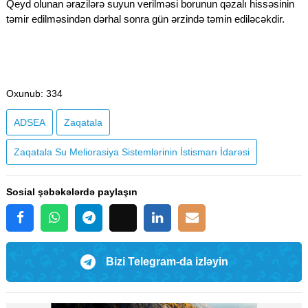
Qeyd olunan ərazilərə suyun verilməsi borunun qəzalı hissəsinin
təmir edilməsindən dərhal sonra gün ərzində təmin ediləcəkdir.
Oxunub
: 334
ADSEA
Zaqatala
Zaqatala Su Meliorasiya Sistemlərinin İstismarı İdarəsi
Sosial şəbəkələrdə paylaşın
Bizi Telegram-da izləyin