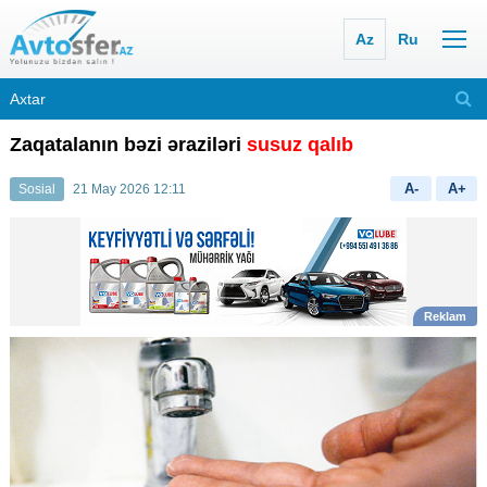
Az
Ru
Zaqatalanın bəzi əraziləri
susuz qalıb
A-
A+
Sosial
21 May 2026 12:11