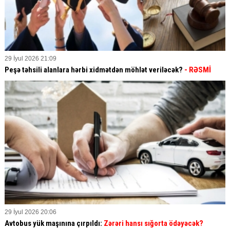
29 İyul 2026 21:09
Peşə təhsili alanlara hərbi xidmətdən möhlət veriləcək?
- RƏSMİ
29 İyul 2026 20:06
Avtobus yük maşınına çırpıldı:
Zərəri hansı sığorta ödəyəcək?