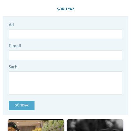
ŞƏRH YAZ
Ad
E-mail
Şərh
GÖNDƏR