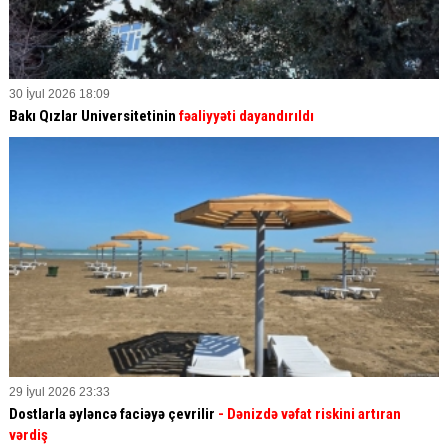
30 İyul 2026 18:09
Bakı Qızlar Universitetinin
fəaliyyəti dayandırıldı
29 İyul 2026 23:33
Dostlarla əyləncə faciəyə çevrilir
- Dənizdə vəfat riskini artıran
vərdiş