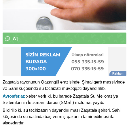
W
h
a
t
s
A
p
p
k
a
n
a
l
ı
m
ı
|
Zaqatala rayonunun Qazangül ərazisində, Şimal qərb massivində
və Sahil küçəsində su təchizatı müvəqqəti dayandırılıb.
Avtosfer.az
xəbər verir ki, bu barədə Zaqatala Su Meliorasiya
Sistemlərinin İstismarı İdarəsi (SMSİİ) məlumat yayıb.
Bildirilib ki, su təchizatının dayandırılması Zaqatala şəhəri, Sahil
küçəsində su xəttində baş vermiş qəzanın təmir edilməsi ilə
əlaqədardır.