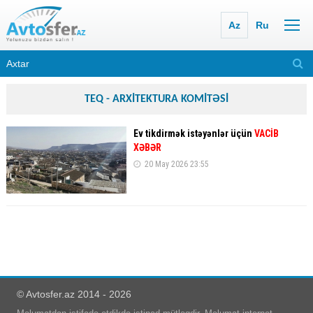
Az
Ru
TEQ - ARXİTEKTURA KOMİTƏSİ
Ev tikdirmək istəyənlər üçün
VACİB
XƏBƏR
20 May 2026 23:55
© Avtosfer.az 2014 - 2026