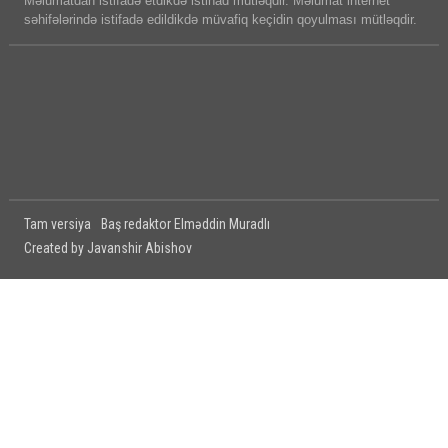
Məlumatdan istifadə etdikdə istinad mütləqdir. Məlumat internet
səhifələrində istifadə edildikdə müvafiq keçidin qoyulması mütləqdir.
Tam versiya
Baş redaktor Elməddin Muradlı
Created by Javanshir Abishov