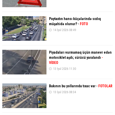
Paytaxtın hansı küçələrində sıxlıq
müşahidə olunur? -
FOTO
14 İyul 2026 08:49
Piyadaları vurmamaq üçün manevr edən
motosiklet aşdı; sürücü yaralandı
-
VİDEO
13 İyul 2026 11:30
Bakının bu yollarında tıxac var -
FOTOLAR
13 İyul 2026 08:34