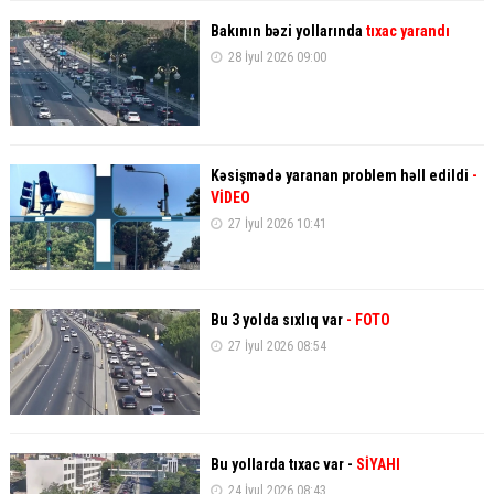
Bakının bəzi yollarında
tıxac yarandı
28 İyul 2026 09:00
Kəsişmədə yaranan problem həll edildi
-
VİDEO
27 İyul 2026 10:41
Bu 3 yolda sıxlıq var
- FOTO
27 İyul 2026 08:54
Bu yollarda tıxac var -
SİYAHI
24 İyul 2026 08:43