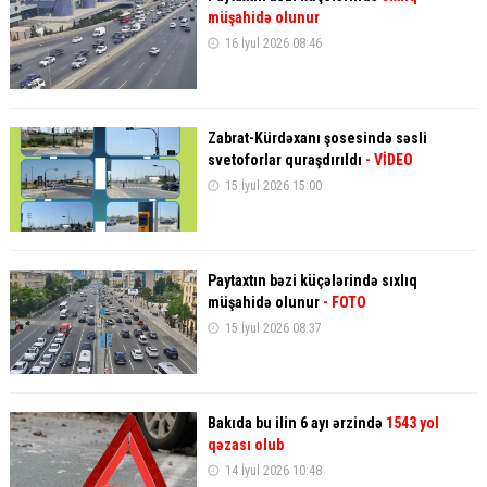
müşahidə olunur
16 İyul 2026 08:46
Zabrat-Kürdəxanı şosesində səsli
svetoforlar quraşdırıldı
- VİDEO
15 İyul 2026 15:00
Paytaxtın bəzi küçələrində sıxlıq
müşahidə olunur
- FOTO
15 İyul 2026 08:37
Bakıda bu ilin 6 ayı ərzində
1543 yol
qəzası olub
14 İyul 2026 10:48