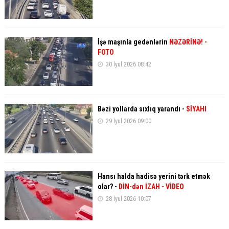
İşə maşınla gedənlərin
NƏZƏRİNƏ!
-
FOTO
30 İyul 2026 08:42
Bəzi yollarda sıxlıq yarandı -
SİYAHI
29 İyul 2026 09:00
Hansı halda hadisə yerini tərk etmək
olar? -
DİN-dən İZAH - VİDEO
28 İyul 2026 10:07