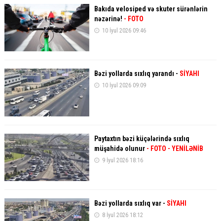
Bakıda velosiped və skuter sürənlərin
nəzərinə!
- FOTO
10 İyul 2026 09:46
Bəzi yollarda sıxlıq yarandı -
SİYAHI
10 İyul 2026 09:09
Paytaxtın bəzi küçələrində sıxlıq
müşahidə olunur
- FOTO
- YENİLƏNİB
9 İyul 2026 18:16
Bəzi yollarda sıxlıq var -
SİYAHI
8 İyul 2026 18:12