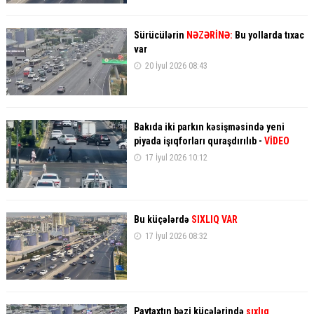
Sürücülərin
NƏZƏRİNƏ:
Bu yollarda tıxac
var
20 İyul 2026 08:43
Bakıda iki parkın kəsişməsində yeni
piyada işıqforları quraşdırılıb -
VİDEO
17 İyul 2026 10:12
Bu küçələrdə
SIXLIQ VAR
17 İyul 2026 08:32
Paytaxtın bəzi küçələrində
sıxlıq