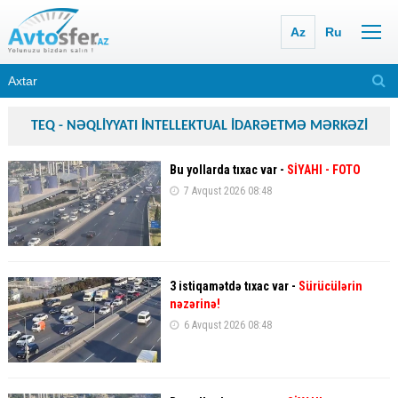
Az
Ru
TEQ - NƏQLİYYATI İNTELLEKTUAL İDARƏETMƏ MƏRKƏZİ
Bu yollarda tıxac var -
SİYAHI
- FOTO
7 Avqust 2026 08:48
3 istiqamətdə tıxac var -
Sürücülərin
nəzərinə!
6 Avqust 2026 08:48