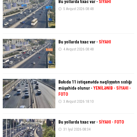
Bu yollarda tıxac var -
SİYAHI
5 Avqust 2026 08:48
Bu yollarda tıxac var -
SİYAHI
4 Avqust 2026 08:48
Bakıda 11 istiqamətdə nəqliyyatın sıxlığı
müşahidə olunur -
YENİLƏNİB - SİYAHI
-
FOTO
3 Avqust 2026 18:10
Bu yollarda tıxac var -
SİYAHI
- FOTO
31 İyul 2026 08:34