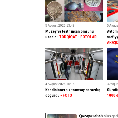
5 Avqust 2026 13:48
5 Avqus
Muzey və teatr insan ömrünü
Avtomo
uzadır -
TƏDQİQAT
- FOTOLAR
sərfiy
ARAŞ
4 Avqust 2026 16:16
3 Avqus
Kondisionersiz tramvay narazılıq
Gürcüs
doğurdu
- FOTO
1000 d