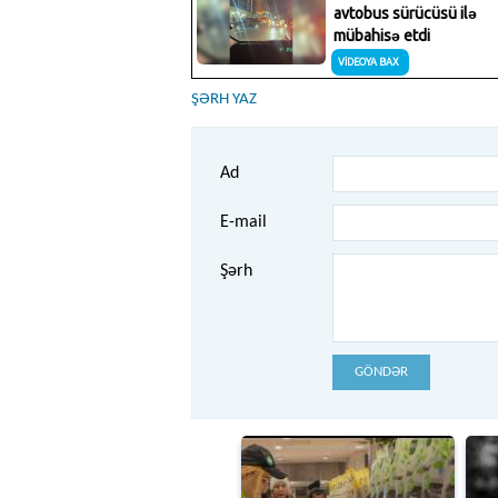
ŞƏRH YAZ
Ad
E-mail
Şərh
GÖNDƏR