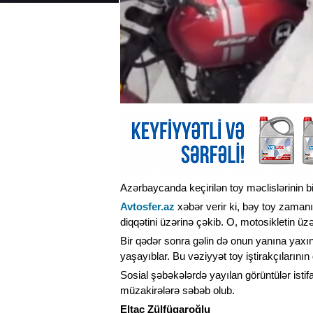
Azərbaycanda keçirilən toy məclislərinin b
Avtosfer.az
xəbər verir ki, bəy toy zamanı
diqqətini üzərinə çəkib. O, motosikletin ü
Bir qədər sonra gəlin də onun yanına yaxın
yaşayıblar. Bu vəziyyət toy iştirakçılarını
Sosial şəbəkələrdə yayılan görüntülər isti
müzakirələrə səbəb olub.
Eltac Zülfüqaroğlu