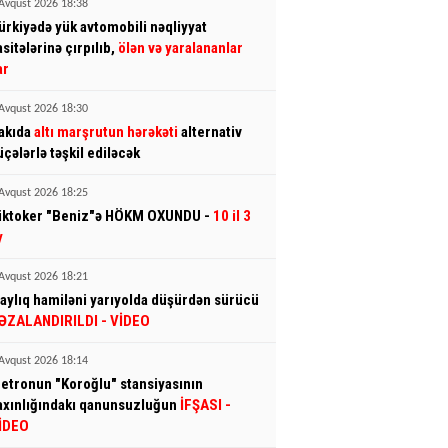
Avqust 2026 18:38
ürkiyədə yük avtomobili nəqliyyat
asitələrinə çırpılıb,
ölən və yaralananlar
ar
Avqust 2026 18:30
akıda
altı marşrutun hərəkəti
alternativ
üçələrlə təşkil ediləcək
Avqust 2026 18:25
iktoker "Beniz"ə HÖKM OXUNDU -
10 il 3
y
Avqust 2026 18:21
 aylıq hamiləni yarıyolda düşürdən sürücü
ƏZALANDIRILDI
- VİDEO
Avqust 2026 18:14
etronun "Koroğlu" stansiyasının
axınlığındakı qanunsuzluğun
İFŞASI
-
İDEO