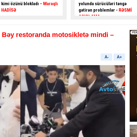
yolunda sürücüləri təngə
hərəkəti
alternativ küçələrlə
gətirən problemlər -
RƏSMİ
təşkil ediləcək
AÇIQLAMA
:
Bəy restoranda motosikletə mindi –
A-
A+