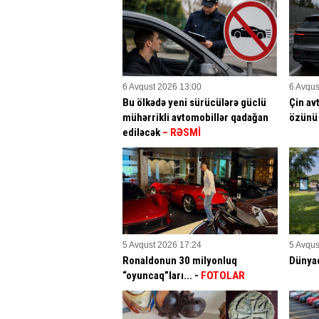
6 Avqust 2026 13:00
6 Avqus
Bu ölkədə yeni sürücülərə güclü
Çin av
mühərrikli avtomobillər qadağan
özünü 
ediləcək
– RƏSMİ
5 Avqust 2026 17:24
5 Avqus
Ronaldonun 30 milyonluq
Dünyad
“oyuncaq”ları... -
FOTOLAR