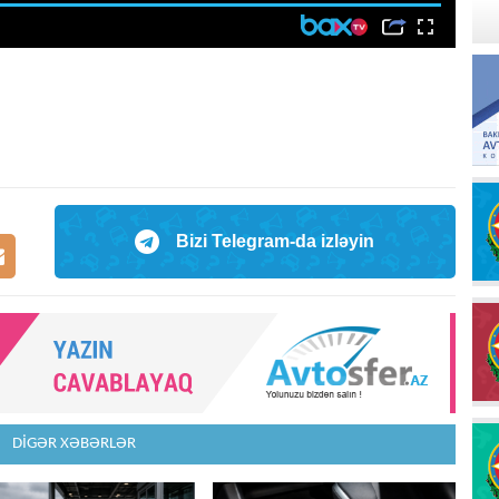
Bizi Telegram-da izləyin
DİGƏR XƏBƏRLƏR