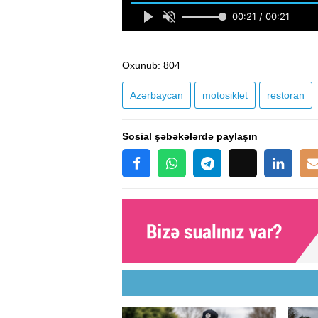
Oxunub
: 804
Azərbaycan
motosiklet
restoran
Sosial şəbəkələrdə paylaşın