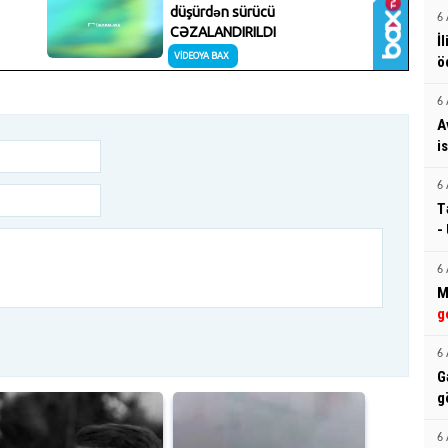
6 
İ
ö
6 
A
i
6 
T
-
6 
M
g
6 
G
g
6 