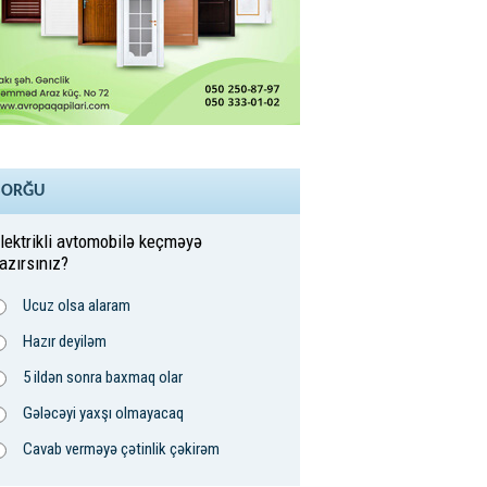
SORĞU
lektrikli avtomobilə keçməyə
azırsınız?
Ucuz olsa alaram
Hazır deyiləm
5 ildən sonra baxmaq olar
Gələcəyi yaxşı olmayacaq
Cavab verməyə çətinlik çəkirəm