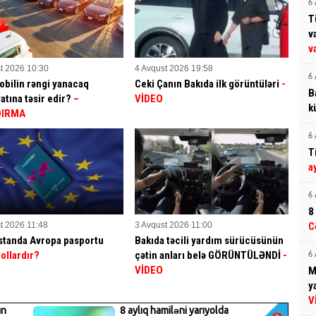
6 
T
v
v
t 2026 10:30
4 Avqust 2026 19:58
6 
bilin rəngi yanacaq
Ceki Çanın Bakıda ilk görüntüləri
-
B
yatına təsir edir?
–
VİDEO
k
DIRMA
6 
T
a
6 
8
t 2026 11:48
3 Avqust 2026 11:00
C
tanda Avropa pasportu
Bakıda təcili yardım sürücüsünün
ollardır?
çətin anları belə GÖRÜNTÜLƏNDİ
-
6 
VİDEO
M
y
V