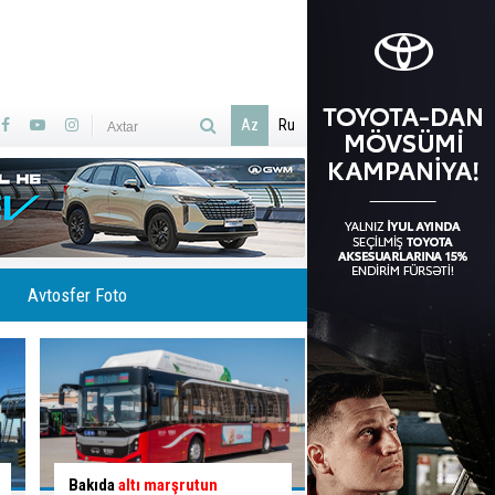
Az
Ru
Avtosfer Foto
İlisuda Ramramay şəlaləsinə
Qəzaya səbəb olan q