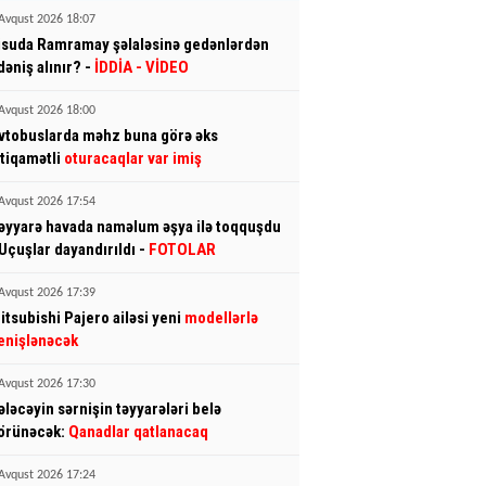
Avqust 2026 18:07
lisuda Ramramay şəlaləsinə gedənlərdən
dəniş alınır? -
İDDİA
- VİDEO
Avqust 2026 18:00
vtobuslarda məhz buna görə əks
stiqamətli
oturacaqlar var imiş
Avqust 2026 17:54
əyyarə havada naməlum əşya ilə toqquşdu
 Uçuşlar dayandırıldı -
FOTOLAR
Avqust 2026 17:39
itsubishi Pajero ailəsi yeni
modellərlə
enişlənəcək
Avqust 2026 17:30
ələcəyin sərnişin təyyarələri belə
örünəcək:
Qanadlar qatlanacaq
Avqust 2026 17:24