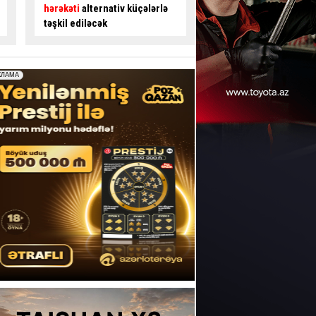
gedənlərdən ödəniş alınır? -
avtobus sürücüsü ilə
İDDİA
- VİDEO
mübahisə etdi
- VİD