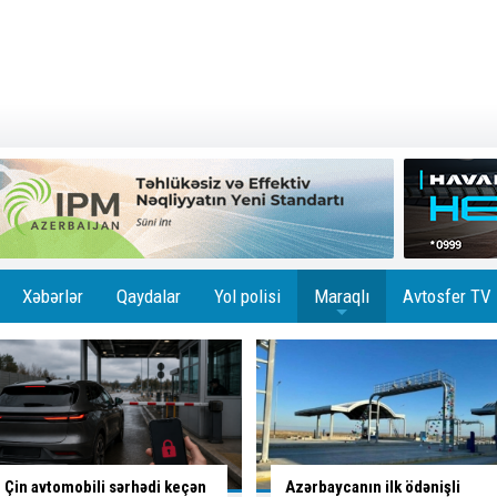
Xəbərlər
Qaydalar
Yol polisi
Maraqlı
Avtosfer TV
+
Azərbaycanın ilk ödənişli
Bakıda
altı marşrutun