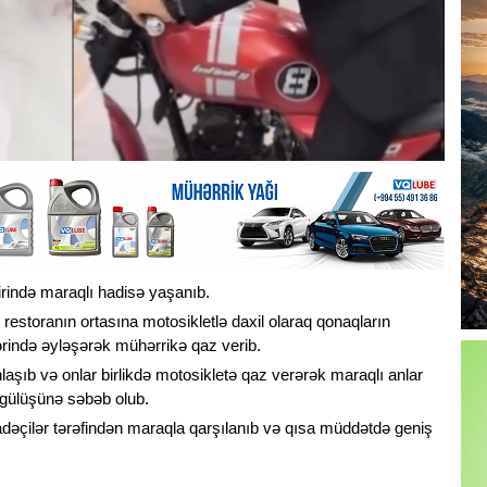
irində maraqlı hadisə yaşanıb.
 restoranın ortasına motosikletlə daxil olaraq qonaqların
zərində əyləşərək mühərrikə qaz verib.
laşıb və onlar birlikdə motosikletə qaz verərək maraqlı anlar
n gülüşünə səbəb olub.
fadəçilər tərəfindən maraqla qarşılanıb və qısa müddətdə geniş