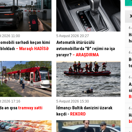
6 
H
t 2026 11:00
5 Avqust 2026 20:27
h
tomobili sərhədi keçən kimi
Avtomatik ötürücülü
blokladı
– Maraqlı HADİSƏ
avtomobillərdə "B" rejimi nə işə
6 
yarayır?
– ARAŞDIRMA
B
t
6 
A
s
R
t 2026 17:16
5 Avqust 2026 15:30
a ən qısa
tramvay xətti
İdmançı Baltik dənizini üzərək
6 
keçdi -
REKORD
H
b