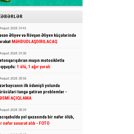
XƏBƏRLƏR
Avqust 2026 19:41
əsən Əliyev və Rövşən Əliyev küçələrində
ərəkət
MƏHDUDLAŞDIRILACAQ
Avqust 2026 19:30
etonqarışdıran maşın motosikletlə
oqquşdu:
1 ölü, 1 ağır yaralı
Avqust 2026 18:56
zərbaycanın ilk ödənişli yolunda
ürücüləri təngə gətirən problemlər -
ƏSMİ AÇIQLAMA
Avqust 2026 18:39
acıqabulda yol qəzasında bir nəfər ölüb,
ir nəfər xəsarət alıb
- FOTO